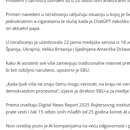
Problemi s tačnošću utvrđeni su u 20 odsto svih analiziranih o
Primeri navedeni u istraživanju uključuju situaciju u kojoj j
jednokratnim e-cigaretama te slučaj kada je ChatGPT nekoliko 
on aktuelni papa.
U istraživanju je učestvovalo 22 javna medijska servisa iz 1
Španija, Ukrajina, Velika Britanija i Sjedinjene Američke Države
Kako AI asistenti sve više zamenjuju tradicionalne internet pr
bi biti ozbiljno narušeno, upozorio je EBU.
„Kada ljudi više ne znaju čemu mogu verovati, na kraju ne ver
demokratskim procesima“, izjavio je direktor EBU-a za medije 
Prema izveštaju Digital News Report 2025 Rojtersovog institut
prate vesti i čak 15 odsto onih mlađih od 25 godina koristi AI 
Novi izveštaj poziv je AI kompanijama na veću odgovornost i po