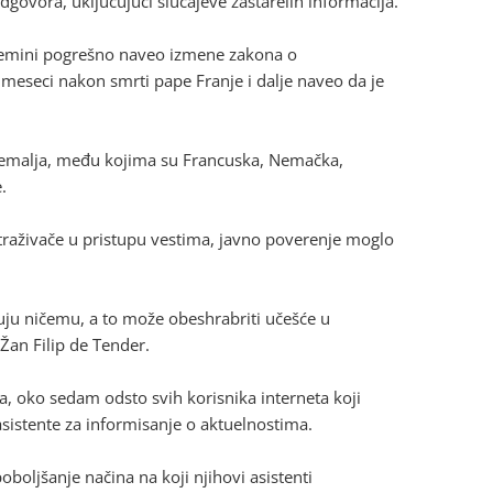
dgovora, uključujući slučajeve zastarelih informacija.
e Gemini pogrešno naveo izmene zakona o
meseci nakon smrti pape Franje i dalje naveo da je
8 zemalja, među kojima su Francuska, Nemačka,
.
etraživače u pristupu vestima, javno poverenje moglo
uju ničemu, a to može obeshrabriti učešće u
Žan Filip de Tender.
a, oko sedam odsto svih korisnika interneta koji
asistente za informisanje o aktuelnostima.
boljšanje načina na koji njihovi asistenti