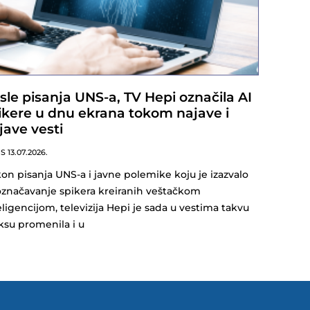
sle pisanja UNS-a, TV Hepi označila AI
ikere u dnu ekrana tokom najave i
jave vesti
NS
13.07.2026.
on pisanja UNS-a i javne polemike koju je izazvalo
značavanje spikera kreiranih veštačkom
eligencijom, televizija Hepi je sada u vestima takvu
ksu promenila i u