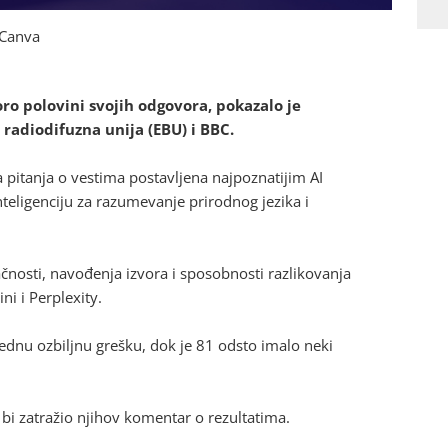
: Canva
oro polovini svojih odgovora, pokazalo je
 radiodifuzna unija (EBU) i BBC.
a pitanja o vestima postavljena najpoznatijim AI
nteligenciju za razumevanje prirodnog jezika i
ačnosti, navođenja izvora i sposobnosti razlikovanja
ni i Perplexity.
ednu ozbiljnu grešku, dok je 81 odsto imalo neki
 bi zatražio njihov komentar o rezultatima.