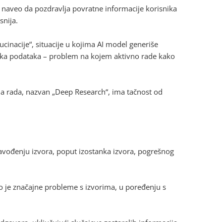
ici naveo da pozdravlja povratne informacije korisnika
snija.
cinacije“, situacije u kojima AI model generiše
atka podataka – problem na kojem aktivno rade kako
ina rada, nazvan „Deep Research“, ima tačnost od
navođenju izvora, poput izostanka izvora, pogrešnog
o je značajne probleme s izvorima, u poređenju s