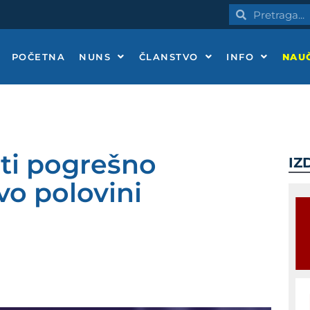
Pretraga
Pretraga
POČETNA
NUNS
ČLANSTVO
INFO
NAUČ
enti pogrešno
IZ
vo polovini