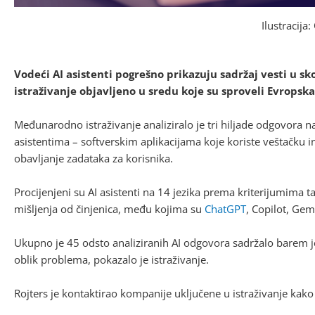
Ilustracija
Vodeći AI asistenti pogrešno prikazuju sadržaj vesti u sk
istraživanje objavljeno u sredu koje su sproveli Evropska
Međunarodno istraživanje analiziralo je tri hiljade odgovora n
asistentima – softverskim aplikacijama koje koriste veštačku i
obavljanje zadataka za korisnika.
Procijenjeni su AI asistenti na 14 jezika prema kriterijumima t
mišljenja od činjenica, među kojima su
ChatGPT
, Copilot, Gemi
Ukupno je 45 odsto analiziranih AI odgovora sadržalo barem j
oblik problema, pokazalo je istraživanje.
Rojters je kontaktirao kompanije uključene u istraživanje kako