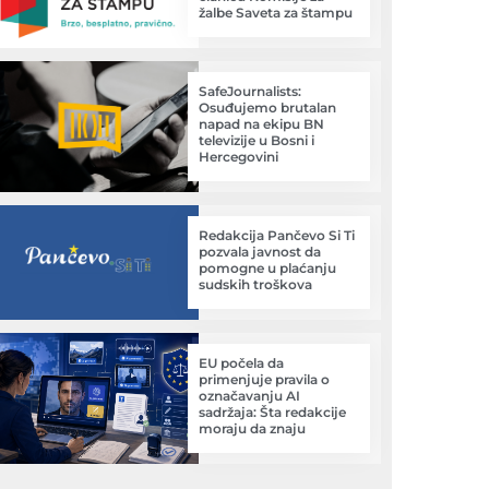
žalbe Saveta za štampu
SafeJournalists:
Osuđujemo brutalan
napad na ekipu BN
televizije u Bosni i
Hercegovini
Redakcija Pančevo Si Ti
pozvala javnost da
pomogne u plaćanju
sudskih troškova
EU počela da
primenjuje pravila o
označavanju AI
sadržaja: Šta redakcije
moraju da znaju