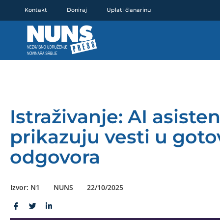
Pređi
Kontakt
Doniraj
Uplati članarinu
na
sadržaj
Istraživanje: AI asist
prikazuju vesti u goto
odgovora
Izvor: N1
NUNS
22/10/2025