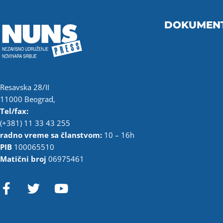
DOKUMEN
Resavska 28/II
11000 Beograd,
Tel/fax:
(+381) 11 33 43 255
radno vreme sa članstvom:
10 – 16h
PIB
100065510
Matični broj
06975461
F
T
Y
a
w
o
c
i
u