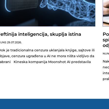
Jeftinija inteligencija, skuplja istina
Po
sp
NUNS
29.07.2026.
od
ok je tradicionalna cenzura uklanjala knjige, sajtove ili
NU
bjave, cenzura ugrađena u AI ne mora ništa vidljivo da
Nak
abrani Kineska kompanija Moonshot AI predstavila
neo
int
pra