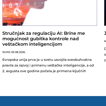
Stručnjak za regulaciju AI: Brine me
mogućnost gubitka kontrole nad
veštačkom inteligencijom
D
NUNS
05.08.2026.
o
Evropska unija prva je u svetu usvojila sveobuhvatna
z
pravila za razvoj i primenu veštačke inteligencije, a od
2. avgusta ove godine počela je primena ključnih