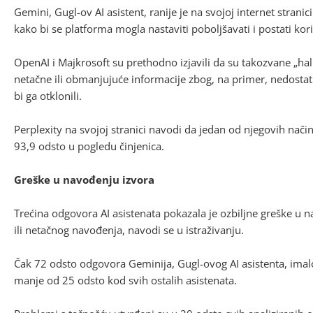
Gemini, Gugl-ov AI asistent, ranije je na svojoj internet stran
kako bi se platforma mogla nastaviti poboljšavati i postati kori
OpenAI i Majkrosoft su prethodno izjavili da su takozvane „halu
netačne ili obmanjujuće informacije zbog, na primer, nedost
bi ga otklonili.
Perplexity na svojoj stranici navodi da jedan od njegovih nač
93,9 odsto u pogledu činjenica.
Greške u navođenju izvora
Trećina odgovora AI asistenata pokazala je ozbiljne greške u 
ili netačnog navođenja, navodi se u istraživanju.
Čak 72 odsto odgovora Geminija, Gugl-ovog AI asistenta, imal
manje od 25 odsto kod svih ostalih asistenata.