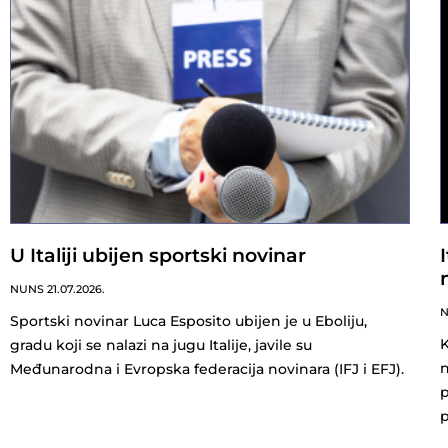
U Italiji ubijen sportski novinar
NUNS
21.07.2026.
Sportski novinar Luca Esposito ubijen je u Eboliju,
K
gradu koji se nalazi na jugu Italije, javile su
n
Međunarodna i Evropska federacija novinara (IFJ i EFJ).
p