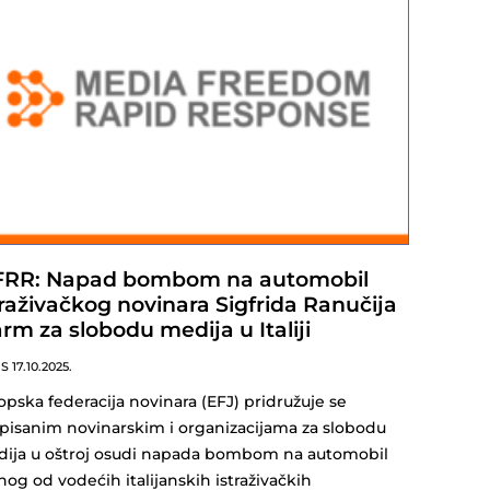
RR: Napad bombom na automobil
traživačkog novinara Sigfrida Ranučija
arm za slobodu medija u Italiji
NS
17.10.2025.
opska federacija novinara (EFJ) pridružuje se
pisanim novinarskim i organizacijama za slobodu
ija u oštroj osudi napada bombom na automobil
nog od vodećih italijanskih istraživačkih