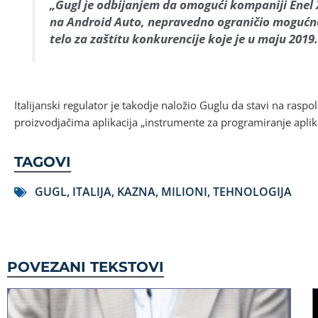
„Gugl je odbijanjem da omogući kompaniji Enel 
na Android Auto, nepravedno ograničio mogućnos
telo za zaštitu konkurencije koje je u maju 2019
Italijanski regulator je takodje naložio Guglu da stavi na raspo
proizvodjačima aplikacija „instrumente za programiranje aplik
TAGOVI
GUGL
,
ITALIJA
,
KAZNA
,
MILIONI
,
TEHNOLOGIJA
POVEZANI TEKSTOVI