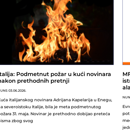
Italija: Podmetnut požar u kući novinara
MF
nakon prethodnih pretnji
is
al
NUNS
03.06.2026.
NU
uća italijanskog novinara Adrijana Kapelarija u Enegu,
Evr
a severoistoku Italije, bila je meta podmetnutog
pot
ožara 31. maja. Novinar je prethodno dobijao preteća
med
pisma zbog svog
jed