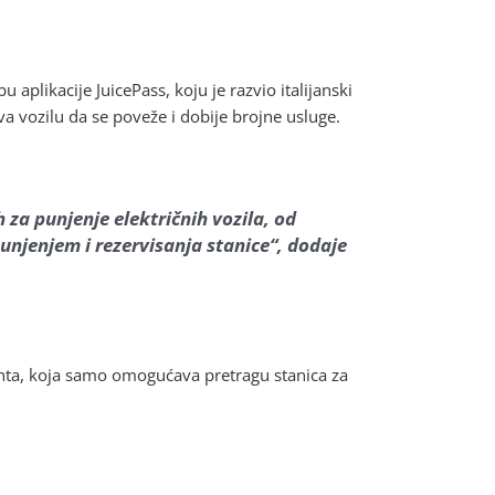
 aplikacije JuicePass, koju je razvio italijanski
a vozilu da se poveže i dobije brojne usluge.
za punjenje električnih vozila, od
unjenjem i rezervisanja stanice“, dodaje
anta, koja samo omogućava pretragu stanica za