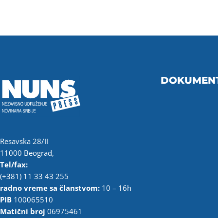
DOKUMEN
Resavska 28/II
11000 Beograd,
Tel/fax:
(+381) 11 33 43 255
radno vreme sa članstvom:
10 – 16h
PIB
100065510
Matični broj
06975461