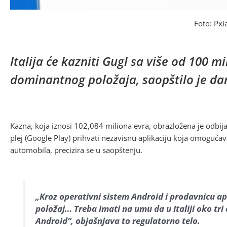
Foto: Pxi
Italija će kazniti Gugl sa više od 100 
dominantnog položaja, saopštilo je dan
Kazna, koja iznosi 102,084 miliona evra, obrazložena je odbij
plej (Google Play) prihvati nezavisnu aplikaciju koja omogućav
automobila, precizira se u saopštenju.
„Kroz operativni sistem Android i prodavnicu ap
položaj… Treba imati na umu da u Italiji oko tri
Android“, objašnjava to regulatorno telo.