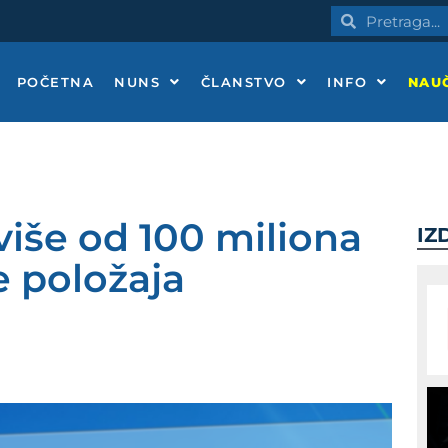
Pretraga
Pretraga
POČETNA
NUNS
ČLANSTVO
INFO
NAUČ
 više od 100 miliona
IZ
e položaja