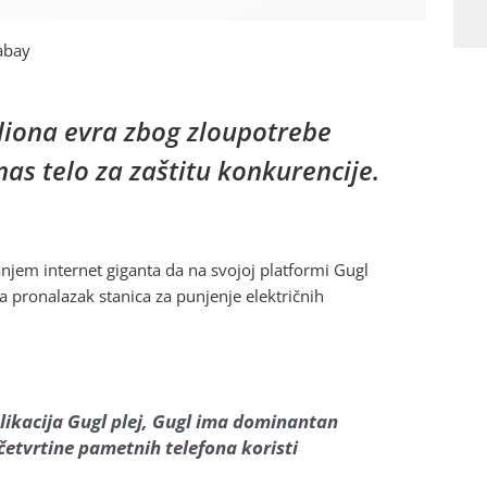
abay
miliona evra zbog zloupotrebe
as telo za zaštitu konkurencije.
anjem internet giganta da na svojoj platformi Gugl
a pronalazak stanica za punjenje električnih
likacija Gugl plej, Gugl ima dominantan
 četvrtine pametnih telefona koristi