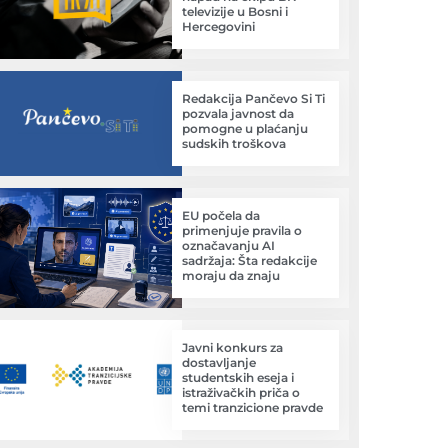
televizije u Bosni i
Hercegovini
Redakcija Pančevo Si Ti
pozvala javnost da
pomogne u plaćanju
sudskih troškova
EU počela da
primenjuje pravila o
označavanju AI
sadržaja: Šta redakcije
moraju da znaju
Javni konkurs za
dostavljanje
studentskih eseja i
istraživačkih priča o
temi tranzicione pravde