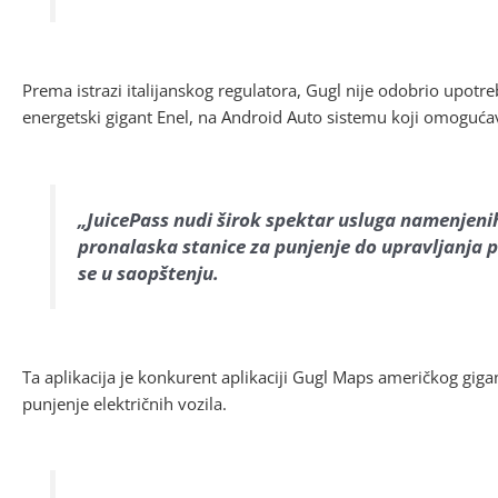
Prema istrazi italijanskog regulatora, Gugl nije odobrio upotrebu
energetski gigant Enel, na Android Auto sistemu koji omogućav
„JuicePass nudi širok spektar usluga namenjenih 
pronalaska stanice za punjenje do upravljanja p
se u saopštenju.
Ta aplikacija je konkurent aplikaciji Gugl Maps američkog gig
punjenje električnih vozila.