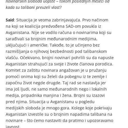
novinarskih sloboda uopšte – tokom poslednjih meseci od
kada su talibani preuzeli vlast?
Said
: Situacija je veoma zabrinjavajuća. Prvo načinom
na koji se koalicija predvođena SAD-om povukla iz
Avganistana. Nije se vodilo računa o novinarima koji su
sarađivali sa brojnim međunarodnim medijima,
uključujući i američke. Takođe, to je učinjeno bez
razmišljanja o njihovoj bezbednosti pod talibanskom
vlašću. Očekivano, brojni novinari pohrlili su da napuste
Avganistan strahujući za svoje i živote članova porodica.
Komitet za zaštitu novinara angažovan je u pružanju
pomoći onima koji su želeli da pobegnu iz te zemlje i
započnu život negde drugde. Taj rad se nastavlja jer
ima još ljudi, ne samo međunarodnih nego i lokalnih
medija, pripadnika manjina i žena. Brojni su izazovi
pred njima. Situacija u Avganistanu u pogledu
medijskih sloboda je mnogo gora. Kolege koje pokrivaju
Avganistan izvestile su o brojnim napadima talibana na
novinare – što ćemo nastaviti da pratimo i upozoravamo
javnost.