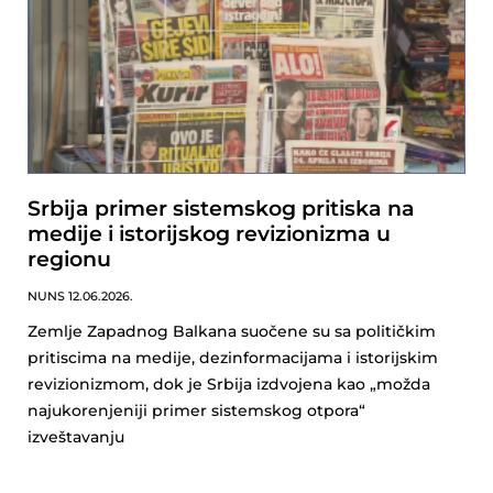
Srbija primer sistemskog pritiska na
medije i istorijskog revizionizma u
regionu
NUNS
12.06.2026.
Zemlje Zapadnog Balkana suočene su sa političkim
pritiscima na medije, dezinformacijama i istorijskim
revizionizmom, dok je Srbija izdvojena kao „možda
najukorenjeniji primer sistemskog otpora“
izveštavanju