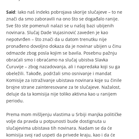
Said
: Iako naš indeks pobrojava skorije slučajeve – to ne
znači da smo zaboravili na ono što se događalo ranije.
Sve što ste pomenuli nalazi se u našoj bazi ubijenih
novinara. Slučaj Dade Vujasinović zaveden je kao
nepotvrđen – što znači da u datom trenutku nije
pronađeno dovoljno dokaza da je novinar ubijen u činu
odmazde zbog posla kojim se bavila. Posebnu pažnju
obraćali smo i obraćamo na slučaj ubistva Slavka
Ćuruvije – zbog nazadovanja, ali i napredaka koji su ga
obeležili. Takođe, podržali smo osnivanje i mandat
Komisije za istraživanje ubistava novinara koje su činile
brojne strane zainteresovane za te slučajeve. Nažalost,
deluje da ta komisija nije toliko aktivna kao u ranijem
periodu.
Prema mom mišljenju vlastima u Srbiji manjka političke
volje da pravda u potpunosti bude dostignuta u
slučajevima ubistava tih novinara. Nadam se da će
komisija svoj rad uspeti da privede kraju, kao i da će