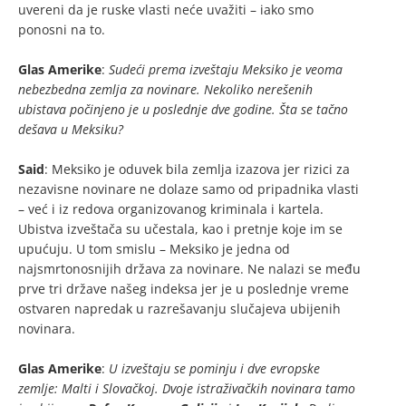
uvereni da je ruske vlasti neće uvažiti – iako smo
ponosni na to.
Glas Amerike
:
Sudeći prema izveštaju Meksiko je veoma
nebezbedna zemlja za novinare. Nekoliko nerešenih
ubistava počinjeno je u poslednje dve godine. Šta se tačno
dešava u Meksiku?
Said
: Meksiko je oduvek bila zemlja izazova jer rizici za
nezavisne novinare ne dolaze samo od pripadnika vlasti
– već i iz redova organizovanog kriminala i kartela.
Ubistva izveštača su učestala, kao i pretnje koje im se
upućuju. U tom smislu – Meksiko je jedna od
najsmrtonosnijih država za novinare. Ne nalazi se među
prve tri države našeg indeksa jer je u poslednje vreme
ostvaren napredak u razrešavanju slučajeva ubijenih
novinara.
Glas Amerike
:
U izveštaju se pominju i dve evropske
zemlje: Malti i Slovačkoj. Dvoje istraživačkih novinara tamo