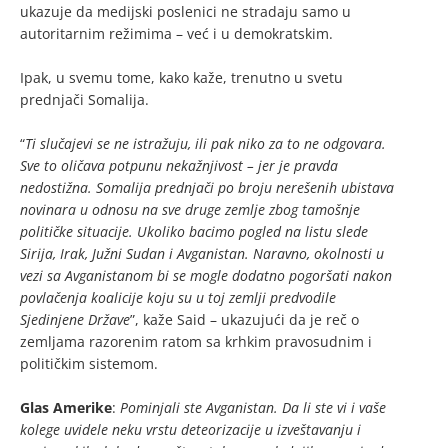
ukazuje da medijski poslenici ne stradaju samo u
autoritarnim režimima – već i u demokratskim.
Ipak, u svemu tome, kako kaže, trenutno u svetu
prednjači Somalija.
“
Ti slučajevi se ne istražuju, ili pak niko za to ne odgovara.
Sve to oličava potpunu nekažnjivost – jer je pravda
nedostižna. Somalija prednjači po broju nerešenih ubistava
novinara u odnosu na sve druge zemlje zbog tamošnje
političke situacije. Ukoliko bacimo pogled na listu slede
Sirija, Irak, Južni Sudan i Avganistan. Naravno, okolnosti u
vezi sa Avganistanom bi se mogle dodatno pogoršati nakon
povlačenja koalicije koju su u toj zemlji predvodile
Sjedinjene Države
”, kaže Said – ukazujući da je reč o
zemljama razorenim ratom sa krhkim pravosudnim i
političkim sistemom.
Glas Amerike
:
Pominjali ste Avganistan. Da li ste vi i vaše
kolege uvidele neku vrstu deteorizacije u izveštavanju i