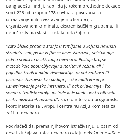
Bangladešu i Indiji. Kao i da je tokom prethodne dekade
smrt 226 od ukupno 278 novinara povezana sa
istraživanjem ili izveštavanjem o korupciji,
organizovanom kriminalu, ekstremističkim grupama, ili
nepočinstvima vlasti – ostala nekažnjena.
“
Zato blisko pratimo stanje u zemljama u kojima novinari
stradaju zbog posla kojim se bave. Naravno, ubistvo nije
jedino sredstvo ućutkivanja novinara. Postoje brojne
metode koje upotrebljavaju autoritarni režimi, ali i
pojedine tradicionalne demokratije: poput nadzora ili
praćenja. Naravno, tu spadaju fizičko maltretiranje,
uznemiravanje preko interneta, ili pak pritvaranje –što
spada u tradicionalnije metode koje vlade upotrebljavaju
protiv nezavisnih novinara
”, kaže u intervjuu programska
koordinatorka za Evropu i centralnu Aziju Komiteta za
zaštitu novinara.
Podvlačeći da, prema njihovom istraživanju, u osam od
deset slučajeva ubice novinara ostaju nekažnjene – Said