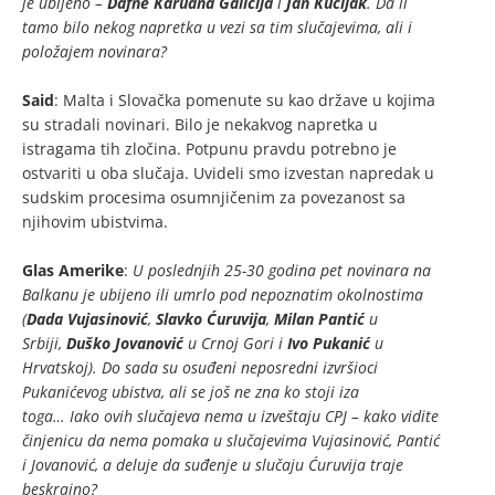
je ubijeno –
Dafne Karuana Galicija
i
Jan Kucijak
. Da li
tamo bilo nekog napretka u vezi sa tim slučajevima, ali i
položajem novinara?
Said
: Malta i Slovačka pomenute su kao države u kojima
su stradali novinari. Bilo je nekakvog napretka u
istragama tih zločina. Potpunu pravdu potrebno je
ostvariti u oba slučaja. Uvideli smo izvestan napredak u
sudskim procesima osumnjičenim za povezanost sa
njihovim ubistvima.
Glas Amerike
:
U poslednjih 25-30 godina pet novinara na
Balkanu je ubijeno ili umrlo pod nepoznatim okolnostima
(
Dada Vujasinović
,
Slavko Ćuruvija
,
Milan Pantić
u
Srbiji,
Duško Jovanović
u Crnoj Gori i
Ivo Pukanić
u
Hrvatskoj). Do sada su osuđeni neposredni izvršioci
Pukanićevog ubistva, ali se još ne zna ko stoji iza
toga…
Iako ovih slučajeva nema u izveštaju CPJ – kako vidite
činjenicu da nema pomaka u slučajevima Vujasinović, Pantić
i Jovanović, a deluje da suđenje u slučaju Ćuruvija traje
beskrajno?