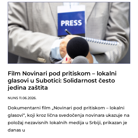
Film Novinari pod pritiskom – lokalni
glasovi u Subotici: Solidarnost često
jedina zaštita
NUNS
11.06.2026.
Dokumentarni film „Novinari pod pritiskom – lokalni
glasovi“, koji kroz lična svedočenja novinara ukazuje na
položaj nezavisnih lokalnih medija u Srbiji, prikazan je
danas u