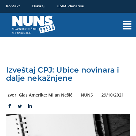
Pređi
Kontakt
Doniraj
Uplati članarinu
na
sadržaj
Mai
Men
Izveštaj CPJ: Ubice novinara i
dalje nekažnjene
Izvor: Glas Amerike; Milan Nešić
NUNS
29/10/2021