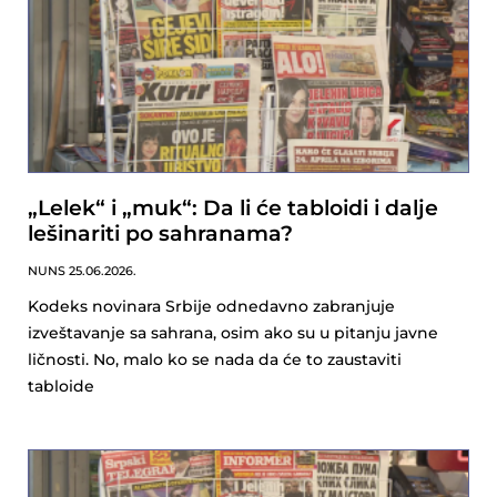
„Lelek“ i „muk“: Da li će tabloidi i dalje
lešinariti po sahranama?
NUNS
25.06.2026.
Kodeks novinara Srbije odnedavno zabranjuje
izveštavanje sa sahrana, osim ako su u pitanju javne
ličnosti. No, malo ko se nada da će to zaustaviti
tabloide