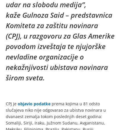
udar na slobodu medija”,
kaže Gulnoza Said – predstavnica
Komiteta za zaštitu novinara
(CPJ), u razgovoru za Glas Amerike
povodom izveštaja te njujorške
nevladine organizacije o
nekažnjivosti ubistava novinara
širom sveta.
CPJ je
objavio podatke
prema kojima u 81 odsto
slučajeva niko nije odgovarao za ubistva novinara u
dvanaest zemalja tokom poslednjih deset godina:
Somaliji, Siriji, Iraku, Južnom Sudanu, Avganistanu,
Meksiku, Filipinima, Brazilu, Pakistanu, Rusiji,