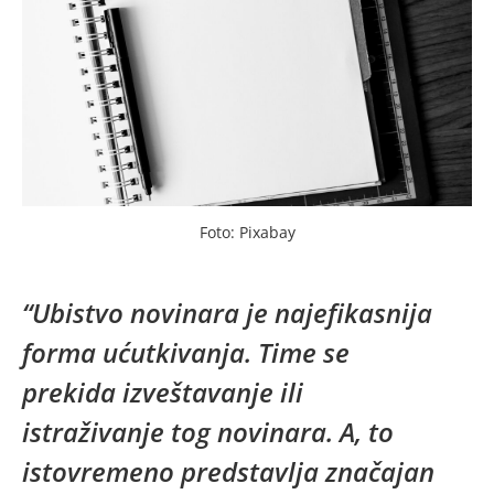
Foto: Pixabay
“Ubistvo novinara je najefikasnija
forma ućutkivanja. Time se
prekida izveštavanje ili
istraživanje tog novinara. A, to
istovremeno predstavlja značajan