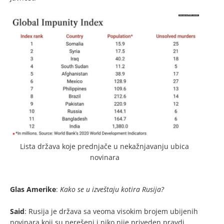
Lista država koje prednjače u nekažnjavanju ubica
novinara
Glas Amerike
:
Kako se u izveštaju kotira Rusija?
Said
: Rusija je država sa veoma visokim brojem ubijenih
novinara koji su nerešeni i niko nije priveden pravdi.