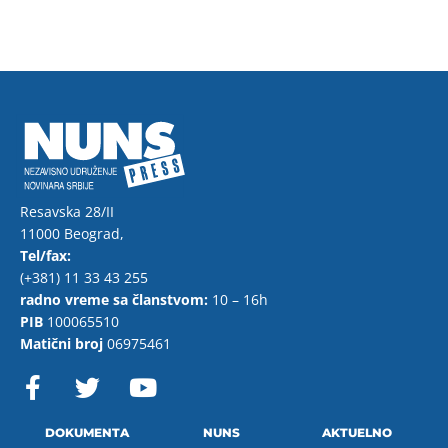
Resavska 28/II
11000 Beograd,
Tel/fax:
(+381) 11 33 43 255
radno vreme sa članstvom:
10 – 16h
PIB
100065510
Matični broj
06975461
F
T
Y
a
w
o
c
i
u
e
t
t
DOKUMENTA
NUNS
AKTUELNO