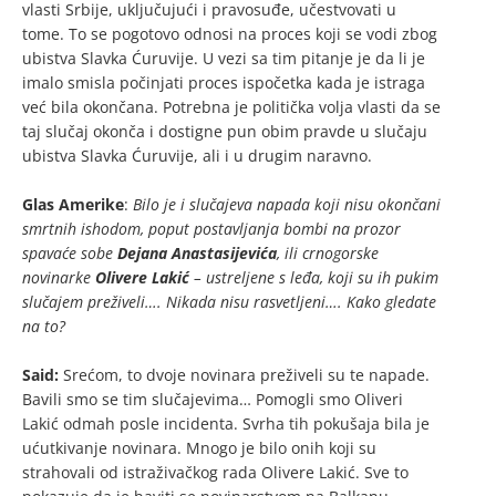
vlasti Srbije, uključujući i pravosuđe, učestvovati u
tome. To se pogotovo odnosi na proces koji se vodi zbog
ubistva Slavka Ćuruvije. U vezi sa tim pitanje je da li je
imalo smisla počinjati proces ispočetka kada je istraga
već bila okončana. Potrebna je politička volja vlasti da se
taj slučaj okonča i dostigne pun obim pravde u slučaju
ubistva Slavka Ćuruvije, ali i u drugim naravno.
Glas Amerike
:
Bilo je i slučajeva napada koji nisu okončani
smrtnih ishodom, poput postavljanja bombi na prozor
spavaće sobe
Dejana Anastasijevića
, ili crnogorske
novinarke
Olivere Lakić
– ustreljene s leđa, koji su ih pukim
slučajem preživeli…. Nikada nisu rasvetljeni…. Kako gledate
na to?
Said:
Srećom, to dvoje novinara preživeli su te napade.
Bavili smo se tim slučajevima… Pomogli smo Oliveri
Lakić odmah posle incidenta. Svrha tih pokušaja bila je
ućutkivanje novinara. Mnogo je bilo onih koji su
strahovali od istraživačkog rada Olivere Lakić. Sve to