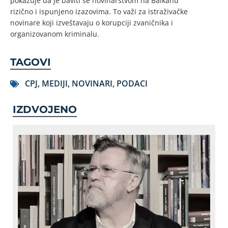
pokazuje da je baviti se novinarstvom na Balkanu
rizično i ispunjeno izazovima. To važi za istraživačke
novinare koji izveštavaju o korupciji zvaničnika i
organizovanom kriminalu.
TAGOVI
CPJ
,
MEDIJI
,
NOVINARI
,
PODACI
IZDVOJENO