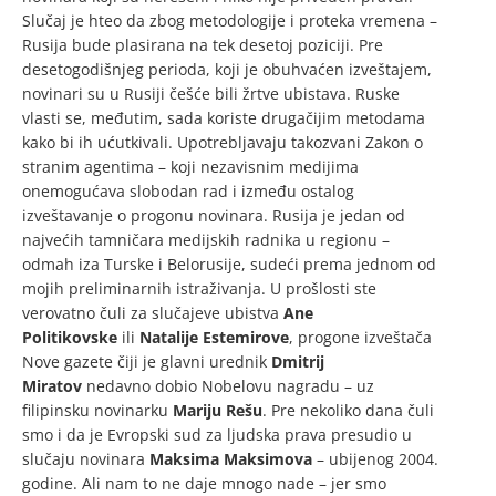
Slučaj je hteo da zbog metodologije i proteka vremena –
Rusija bude plasirana na tek desetoj poziciji. Pre
desetogodišnjeg perioda, koji je obuhvaćen izveštajem,
novinari su u Rusiji češće bili žrtve ubistava. Ruske
vlasti se, međutim, sada koriste drugačijim metodama
kako bi ih ućutkivali. Upotrebljavaju takozvani Zakon o
stranim agentima – koji nezavisnim medijima
onemogućava slobodan rad i između ostalog
izveštavanje o progonu novinara. Rusija je jedan od
najvećih tamničara medijskih radnika u regionu –
odmah iza Turske i Belorusije, sudeći prema jednom od
mojih preliminarnih istraživanja. U prošlosti ste
verovatno čuli za slučajeve ubistva
Ane
Politikovske
ili
Natalije Estemirove
, progone izveštača
Nove gazete čiji je glavni urednik
Dmitrij
Miratov
nedavno dobio Nobelovu nagradu – uz
filipinsku novinarku
Mariju Rešu
. Pre nekoliko dana čuli
smo i da je Evropski sud za ljudska prava presudio u
slučaju novinara
Maksima Maksimova
– ubijenog 2004.
godine. Ali nam to ne daje mnogo nade – jer smo