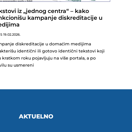
kstovi iz „jednog centra“ – kako
nkcionišu kampanje diskreditacije u
dijima
NS
19.02.2026.
panje diskreditacije u domaćim medijima
akterišu identični ili gotovo identični tekstovi koji
u kratkom roku pojavljuju na više portala, a po
vilu su usmereni
AKTUELNO