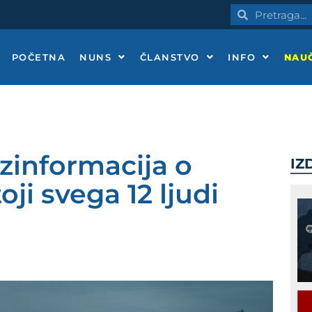
Pretraga
Pretraga
POČETNA
NUNS
ČLANSTVO
INFO
NAUČ
ezinformacija o
IZ
ji svega 12 ljudi