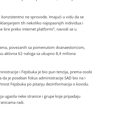
 i konzistentno ne sprovode. Imajući u vidu da se
uklanjanjem tih nekoliko najopasnijih individua i
 šire preko internet platformi“, navodi se u
ežama, povezanih sa pomenutom dvanaestoricom,
je su aktivna 62 naloga sa ukupno 8,4 miliona
istracije i Fejsbuka je bio pun tenzija, prema osobi
 da je poseban fokus administracije SAD bio na i
ertnost Fejsbuka po pitanju dezinformacija o kovidu.
a ugasila neke stranice i grupe koje pripadaju
tranicama radi.