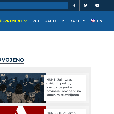
F
T
Y
a
w
o
c
i
u
e
t
t
b
t
u
o
e
b
I-PRIMENI
PUBLIKACIJE
BAZE
EN
o
r
e
k
-
f
DVOJENO
NUNS: Jul – talas
ozbiljnih pretnji,
kampanje protiv
novinara i novinarki na
lokalnim televizijama
NUNS: Osuđujemo