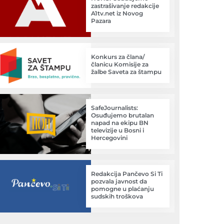
zastrašivanje redakcije
A1tv.net iz Novog
Pazara
Konkurs za člana/
članicu Komisije za
žalbe Saveta za štampu
SafeJournalists:
Osuđujemo brutalan
napad na ekipu BN
televizije u Bosni i
Hercegovini
Redakcija Pančevo Si Ti
pozvala javnost da
pomogne u plaćanju
sudskih troškova