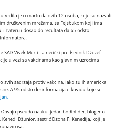
utvrdila je u martu da ovih 12 osoba, koje su nazvali
ičitim društvenim mrežama, sa Fejsbukom koji ima
 i Tviteru i došao do rezultata da 65 odsto
informatora.
ade SAD Vivek Murti i američki predsednik Džozef
cije u vezi sa vakcinama kao glavnim uzrocima
svih sadržaja protiv vakcina, iako su ih američka
asne. A 95 odsto dezinformacija o kovidu koje su
jan.
ržavaju pseudo nauku, jedan bodibilder, bloger o
F. Kenedi Džunior, sestrić Džona F. Kenedija, koji je
ronavirusa.