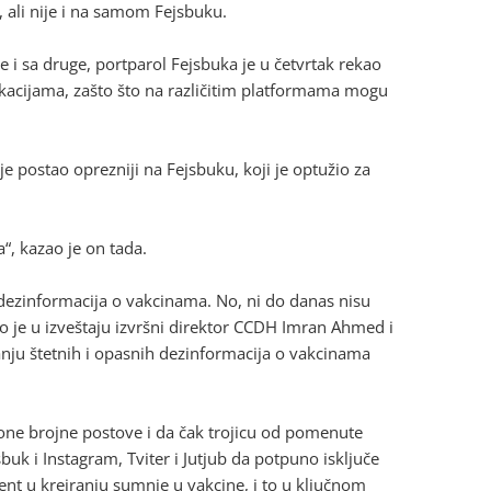
k, ali nije i na samom Fejsbuku.
e i sa druge, portparol Fejsbuka je u četvrtak rekao
kacijama, zašto što na različitim platformama mogu
e postao oprezniji na Fejsbuku, koji je optužio za
“, kazao je on tada.
je dezinformacija o vakcinama. No, ni do danas nisu
ao je u izveštaju izvršni direktor CCDH Imran Ahmed i
anju štetnih i opasnih dezinformacija o vakcinama
e brojne postove i da čak trojicu od pomenute
uk i Instagram, Tviter i Jutjub da potpuno isključe
nt u kreiranju sumnje u vakcine, i to u ključnom