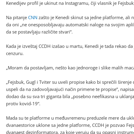
Kenedijev profil je ukinut na Instagramu, čiji vlasnik je Fejsbu
Na pitanje
CNN
zašto je Kenedi skinut sa jedne platforme, ali n
da oni „ne onesposobljavaju automatski naloge na svojim apli
da se postavljaju različite stvari“.
Kada je izveštaj CCDH izašao u martu, Kenedi je tada rekao da j
cenzuru.
„Moram da postavljam, nešto kao jednoroge i slike malih maca
„Fejsbuk, Gugl i Tviter su uveli propise kako bi sprečili širen
uspeli da na zadovoljavajući način primene te propise“, napis
dodao da su sva tri giganta bila „posebno neefikasna u uklanj
protiv kovid-19“.
Mada su te platforme u međuvremenu preduzele mere da uklon
dvanaestorice uklone sa jedne platforme, CCDH je pozvao Fejsb
dvanaest dezinformatora, za koje veruju da su opasni instrume