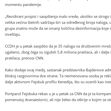
momentu pandemije.
„Revidirani propisi i saopštenja malo vrede, ukoliko se strogo
velika većina štetnih sadržaja širi sa određenog broja naloga, 
grupa znatno može da se smanji količina dezinformacija koje se
izveštaju.
CCDH je u petak saopštio da je 35 naloga na društvenim mr
ugašeno, zbog čega su izgubili 5,8 miliona pratilaca, ali i dal
pratilaca, prenosi CNN.
Kako dodaje ovaj medij, sastanak predstavnika Bajdenove admin
bliskoj razgovorima dve strane. Ta neimenovana osoba je rekla
dalje aktivnom Fejsbuk profilu Kenedija, što su ocenili kao in
Portparol Fejsbuka rekao u je u petak za CNN da je ta kompanij
pomenutoj dvanaestorici, ali nije želeo da otkrije o kojim se s