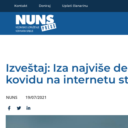
Pređi
Kontakt
Doniraj
Uplati članarinu
na
sadržaj
Izveštaj: Iza najviše d
kovidu na internetu sto
NUNS
19/07/2021