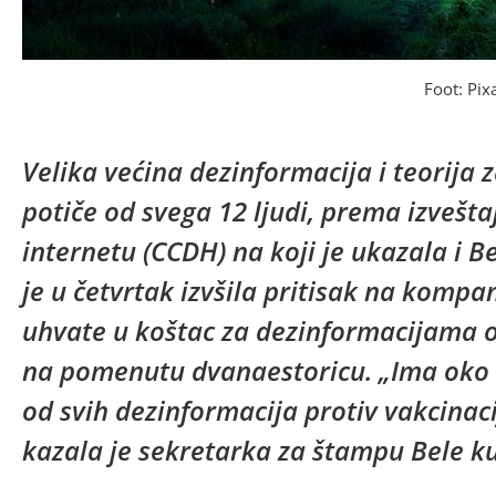
Foot: Pix
Velika većina dezinformacija i teorija 
potiče od svega 12 ljudi, prema izvešt
internetu (CCDH) na koji je ukazala i 
je u četvrtak izvšila pritisak na kompan
uhvate u koštac za dezinformacijama 
na pomenutu dvanaestoricu. „Ima oko 1
od svih dezinformacija protiv vakcina
kazala je sekretarka za štampu Bele k