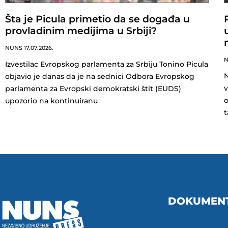
Šta je Picula primetio da se događa u
provladinim medijima u Srbiji?
NUNS
17.07.2026.
Izvestilac Evropskog parlamenta za Srbiju Tonino Picula
N
objavio je danas da je na sednici Odbora Evropskog
v
parlamenta za Evropski demokratski štit (EUDS)
o
upozorio na kontinuiranu
t
DOKUMEN