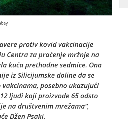
abay
zavere protiv kovid vakcinacije
aju Centra za praćenje mržnje na
Bela kuća prethodne sedmice. Ona
ije iz Silicijumske doline da se
o vakcinama, posebno ukazujući
2 ljudi koji proizvode 65 odsto
cije na društvenim mrežama“,
uće Džen Psaki.