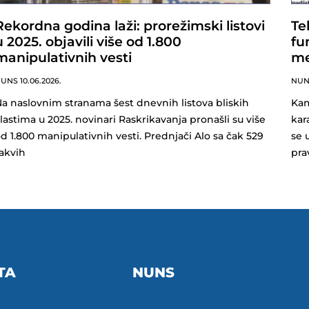
Rekordna godina laži: prorežimski listovi
Te
u 2025. objavili više od 1.800
fu
manipulativnih vesti
me
NUNS
10.06.2026.
NU
a naslovnim stranama šest dnevnih listova bliskih
Kam
lastima u 2025. novinari Raskrikavanja pronašli su više
kar
d 1.800 manipulativnih vesti. Prednjači Alo sa čak 529
se 
akvih
pra
TA
NUNS