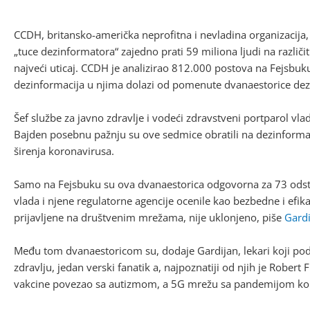
CCDH, britansko-američka neprofitna i nevladina organizacija, 
„tuce dezinformatora“ zajedno prati 59 miliona ljudi na razl
najveći uticaj. CCDH je analizirao 812.000 postova na Fejsbuku
dezinformacija u njima dolazi od pomenute dvanaestorice dez
Šef službe za javno zdravlje i vodeći zdravstveni portparol vl
Bajden posebnu pažnju su ove sedmice obratili na dezinforma
širenja koronavirusa.
Samo na Fejsbuku su ova dvanaestorica odgovorna za 73 odsto 
vlada i njene regulatorne agencije ocenile kao bezbedne i efik
prijavljene na društvenim mrežama, nije uklonjeno, piše
Gardi
Među tom dvanaestoricom su, dodaje Gardijan, lekari koji pod
zdravlju, jedan verski fanatik a, najpoznatiji od njih je Robert 
vakcine povezao sa autizmom, a 5G mrežu sa pandemijom ko