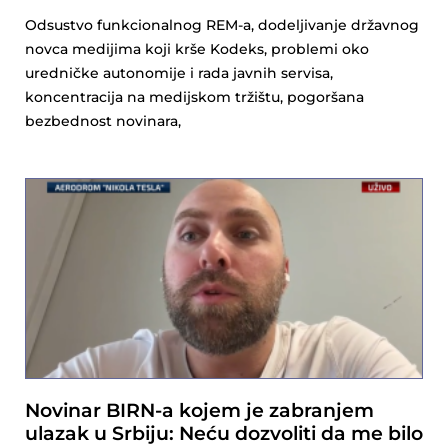
Odsustvo funkcionalnog REM-a, dodeljivanje državnog
novca medijima koji krše Kodeks, problemi oko
uredničke autonomije i rada javnih servisa,
koncentracija na medijskom tržištu, pogoršana
bezbednost novinara,
Novinar BIRN-a kojem je zabranjem
ulazak u Srbiju: Neću dozvoliti da me bilo