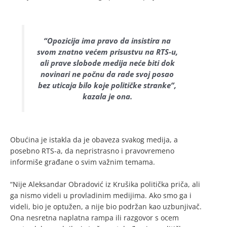
“Opozicija ima pravo da insistira na
svom znatno većem prisustvu na RTS-u,
ali prave slobode medija neće biti dok
novinari ne počnu da rade svoj posao
bez uticaja bilo koje političke stranke”,
kazala je ona.
Obućina je istakla da je obaveza svakog medija, a
posebno RTS-a, da nepristrasno i pravovremeno
informiše građane o svim važnim temama.
“Nije Aleksandar Obradović iz Krušika politička priča, ali
ga nismo videli u provladinim medijima. Ako smo ga i
videli, bio je optužen, a nije bio podržan kao uzbunjivač.
Ona nesretna naplatna rampa ili razgovor s ocem