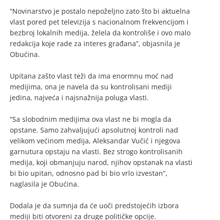
“Novinarstvo je postalo nepoželjno zato što bi aktuelna
vlast pored pet televizija s nacionalnom frekvencijom i
bezbroj lokalnih medija, želela da kontroliše i ovo malo
redakcija koje rade za interes građana”, objasnila je
Obućina.
Upitana zašto vlast teži da ima enormnu moć nad
medijima, ona je navela da su kontrolisani mediji
jedina, najveća i najsnažnija poluga vlasti.
“Sa slobodnim medijima ova vlast ne bi mogla da
opstane. Samo zahvaljujući apsolutnoj kontroli nad
velikom većinom medija, Aleksandar Vučić i njegova
garnutura opstaju na vlasti. Bez strogo kontrolisanih
medija, koji obmanjuju narod, njihov opstanak na vlasti
bi bio upitan, odnosno pad bi bio vrlo izvestan”,
naglasila je Obućina.
Dodala je da sumnja da će uoči predstojećih izbora
mediji biti otvoreni za druge političke opcije.