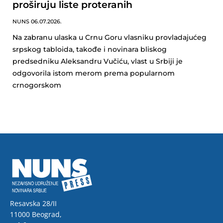
proširuju liste proteranih
NUNS
06.07.2026.
Na zabranu ulaska u Crnu Goru vlasniku provladajućeg
srpskog tabloida, takođe i novinara bliskog
predsedniku Aleksandru Vučiću, vlast u Srbiji je
odgovorila istom merom prema popularnom
crnogorskom
Resavska 28/II
11000 Beograd,