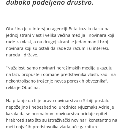
duboko podeljeno društvo.
Obućina je u intervjuu agenciji Beta kazala da su na
jednoj strani vlast i velika većina medija i novinara koji
rade za vlast, a na drugoj strani je jedan manji broj
novinara koji su ostali da rade za razum i u interesu
naroda i države.
“Nažalost, samo novinari nerežimskih medija ukazuju
na laži, propuste i obmane predstavnika vlasti, kao i na
nekontrolisano trošenje novca poreskih obveznika”,
rekla je Obućina.
Na pitanje da li je pravo novinarstvo u Srbiji postalo
nepoželjno i nebezbedno, urednica Njuzmaks Adrie je
kazala da se normalnom novinarstvu pridaje epitet
hrabrosti zato što su istraživački novinari konstantno na
meti najviših predstavnika vladajuće garniture.