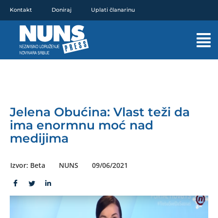
Pređi
Kontakt
Doniraj
Uplati članarinu
na
sadržaj
Mai
Men
Jelena Obućina: Vlast teži da
ima enormnu moć nad
medijima
Izvor: Beta
NUNS
09/06/2021