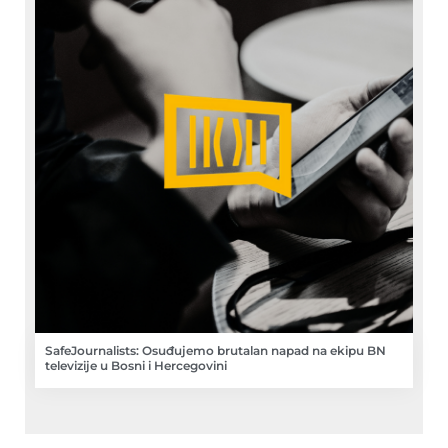
SafeJournalists: Osuđujemo brutalan napad na ekipu BN
televizije u Bosni i Hercegovini