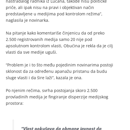
nastradalog radnika iz Lučana, takođe nisu političke
priče, ali ipak nisu na pravi i objektivan način
predstavljene u medijima pod kontrolom režima”,
naglasila je novinarka.
Na pitanje kako komentariše činjenicu da od preko
2.500 registrovanih medija samo 20 nije pod
apsolutnom kontrolom vlasti, Obućina je rekla da je cilj
vlasti da sve medije uguši.
“Problem je i to što među pojedinim novinarima postoji
sklonost da za određenu apanažu pristanu da budu
sluge vlasti i da šire laži”, kazala je ona.
Po njenim rečima, svrha postojanja skoro 2.500
provladinih medija je fingiranje disperzije medijskog
prostora:
“Vlast pokušava da obmane javnost da