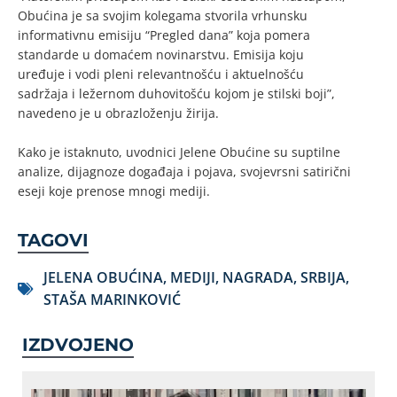
Obućina je sa svojim kolegama stvorila vrhunsku
informativnu emisiju “Pregled dana” koja pomera
standarde u domaćem novinarstvu. Emisija koju
uređuje i vodi pleni relevantnošću i aktuelnošću
sadržaja i ležernom duhovitošću kojom je stilski boji”,
navedeno je u obrazloženju žirija.
Kako je istaknuto, uvodnici Jelene Obućine su suptilne
analize, dijagnoze događaja i pojava, svojevrsni satirični
eseji koje prenose mnogi mediji.
TAGOVI
JELENA OBUĆINA
,
MEDIJI
,
NAGRADA
,
SRBIJA
,
STAŠA MARINKOVIĆ
IZDVOJENO