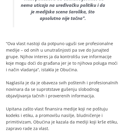
nema uticaja na uređivačku politiku i da
je medijska scena šarolika, što
apsolutno nije tačno”.
“Ova vlast nastoji da potpuno uguši sve profesionalne
medije – od onih u unutrašnjosti pa sve do Junajted
grupe. Njihov interes ja da kontrolišu sve informacije
koje mogu doći do građana jer je to njihova poluga moći
i način vladanja”, istakla je Obućina.
Naglasila je da je obaveza svih poštenih i profesionalnih
novinara da se suprotstave gušenju slobodnog
objavljivanja tačnih i proverenih informacija.
Upitana zašto vlast finansira medije koji ne poštuju
kodeks i etiku, a promovišu nasilje, bludničenje i
primitivizam, Obućina je kazala da mediji koji krše etiku,
zapravo rade za vlast.