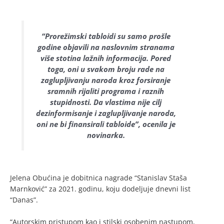
“Prorežimski tabloidi su samo prošle
godine objavili na naslovnim stranama
više stotina lažnih informacija. Pored
toga, oni u svakom broju rade na
zaglupljivanju naroda kroz forsiranje
sramnih rijaliti programa i raznih
stupidnosti. Da vlastima nije cilj
dezinformisanje i zaglupljivanje naroda,
oni ne bi finansirali tabloide”, ocenila je
novinarka.
Jelena Obućina je dobitnica nagrade “Stanislav Staša
Marnković” za 2021. godinu, koju dodeljuje dnevni list
“Danas”.
“Autorskim pristupom kao i stilski osobenim nastupom,