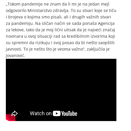
„Tokom pandemije ne znam da li mi je na jedan mejl
odgovorilo Ministarstvo zdravlja. To su stvari koje se tiču
i brojeva o kojima smo pisali, ali i drugih važnih stvari
za pandemiju. Na sličan način se sada ponaša Agencija
za lekove, tako da je moj lični utisak da je najveći značaj
novinara u ovoj situaciji rad sa kredibilnim izvorima koji
su spremni da rizikuju i svoj posao da bi nešto saopštili
javnosti. To je nešto što je veoma važno“, zaključila je
Jovanović.