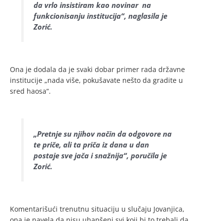
da vrlo insistiram kao novinar na
funkcionisanju institucija“, naglasila je
Zorić.
Ona je dodala da je svaki dobar primer rada državne
institucije „nada više, pokušavate nešto da gradite u
sred haosa“.
„Pretnje su njihov način da odgovore na
te priče, ali ta priča iz dana u dan
postaje sve jača i snažnija“, poručila je
Zorić.
Komentarišući trenutnu situaciju u slučaju Jovanjica,
ona je navela da nisu uhapšeni svi koji bi to trebali da