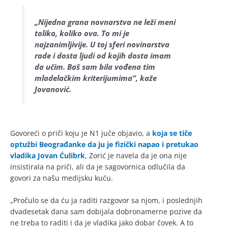
„Nijedna grana novnarstva ne leži meni
toliko, koliko ova. To mi je
najzanimljivije. U toj sferi novinarstva
rade i dosta ljudi od kojih dosta imam
da učim. Baš sam bila vođena tim
mladelačkim kriterijumima“, kaže
Jovanović.
Govoreći o priči koju je N1 juče objavio, a
koja se tiče
optužbi Beograđanke da ju je fizički napao i pretukao
vladika Jovan Ćulibrk
, Zorić je navela da je ona nije
insistirala na priči, ali da je sagovornica odlučila da
govori za našu medijsku kuću.
„Pročulo se da ću ja raditi razgovor sa njom, i poslednjih
dvadesetak dana sam dobijala dobronamerne pozive da
ne treba to raditi i da je vladika jako dobar čovek. A to