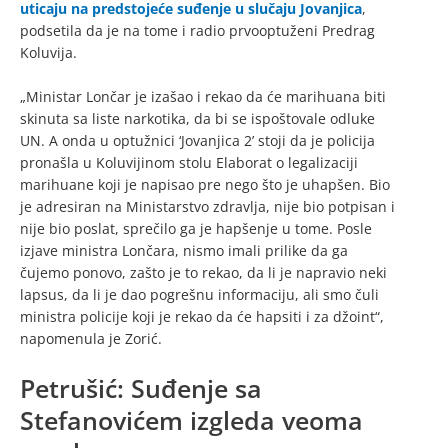
uticaju na predstojeće suđenje u slučaju Jovanjica
,
podsetila da je na tome i radio prvooptuženi Predrag
Koluvija.
„Ministar Lončar je izašao i rekao da će marihuana biti
skinuta sa liste narkotika, da bi se ispoštovale odluke
UN. A onda u optužnici ‘Jovanjica 2’ stoji da je policija
pronašla u Koluvijinom stolu Elaborat o legalizaciji
marihuane koji je napisao pre nego što je uhapšen. Bio
je adresiran na Ministarstvo zdravlja, nije bio potpisan i
nije bio poslat, sprečilo ga je hapšenje u tome. Posle
izjave ministra Lončara, nismo imali prilike da ga
čujemo ponovo, zašto je to rekao, da li je napravio neki
lapsus, da li je dao pogrešnu informaciju, ali smo čuli
ministra policije koji je rekao da će hapsiti i za džoint“,
napomenula je Zorić.
Petrušić: Suđenje sa
Stefanovićem izgleda veoma