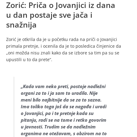
Zorić: Priča o Jovanjici iz dana
u dan postaje sve jača i
snažnija
Zorić je otkrila da je u početku rada na priči o Jovanjici
primala pretnje, i ocenila da je to posledica činjenice da
„oni možda nisu znali kako da se izbore sa tim pa su se
upustili u to da prete“.
„Kada vam neko preti, postoje nadležni
organi za to i ja sam to uradila. Nije
meni bilo najbitnije da se za to sazna.
Ima toliko toga još da se nagađa i uradi
o Jovanjici, pa i te pretnje kada su
pitanju, radi se na tome i retko govorim
u javnosti. Trudim se da nadležnim
organima ne otežavam, s obzirom na to