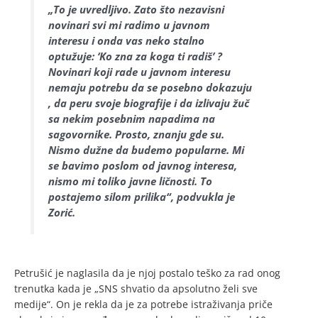
„To je uvredljivo. Zato što nezavisni
novinari svi mi radimo u javnom
interesu i onda vas neko stalno
optužuje: ‘Ko zna za koga ti radiš’ ?
Novinari koji rade u javnom interesu
nemaju potrebu da se posebno dokazuju
, da peru svoje biografije i da izlivaju žuč
sa nekim posebnim napadima na
sagovornike. Prosto, znanju gde su.
Nismo dužne da budemo popularne. Mi
se bavimo poslom od javnog interesa,
nismo mi toliko javne ličnosti. To
postajemo silom prilika“, podvukla je
Zorić.
Petrušić je naglasila da je njoj postalo teško za rad onog
trenutka kada je „SNS shvatio da apsolutno želi sve
medije“. On je rekla da je za potrebe istraživanja priče