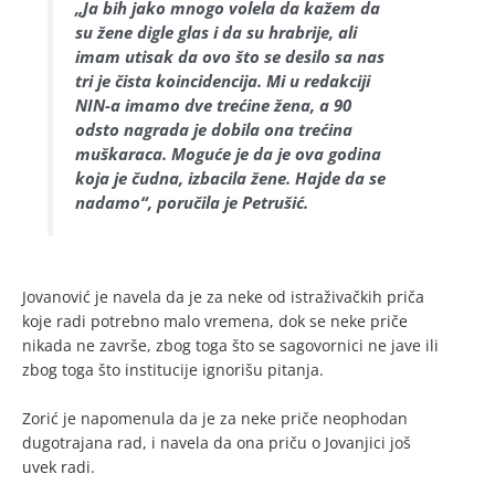
„Ja bih jako mnogo volela da kažem da
su žene digle glas i da su hrabrije, ali
imam utisak da ovo što se desilo sa nas
tri je čista koincidencija. Mi u redakciji
NIN-a imamo dve trećine žena, a 90
odsto nagrada je dobila ona trećina
muškaraca. Moguće je da je ova godina
koja je čudna, izbacila žene. Hajde da se
nadamo“, poručila je Petrušić.
Jovanović je navela da je za neke od istraživačkih priča
koje radi potrebno malo vremena, dok se neke priče
nikada ne završe, zbog toga što se sagovornici ne jave ili
zbog toga što institucije ignorišu pitanja.
Zorić je napomenula da je za neke priče neophodan
dugotrajana rad, i navela da ona priču o Jovanjici još
uvek radi.