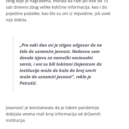
zbog koje je nagrađena, morala da radi po više od 10
sati dnevno zbog velike količine informacija, kao i do
pojedine podatke, kao što su oni iz Vojvodine, još uvek
nije dobila.
„Pre neki dan mi je stigao odgovor da ne
žele da uznemire javnost. Nedavno sam
davala izjavu za nemački nacionalni
servis, i oni su bili šokirani činjenicom da
institucija može da kaže da broj smrti
može da uznemiri javnost“, rekla je
Petrušić.
Jovanović je konstatovala da je tokom pandemije
dobijala veoma mali broj informacija od državnih
institucija.