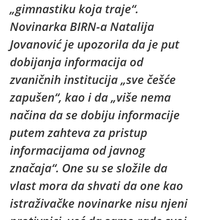
„gimnastiku koja traje“.
Novinarka BIRN-a Natalija
Jovanović je upozorila da je put
dobijanja informacija od
zvaničnih institucija „sve češće
zapušen“, kao i da „više nema
načina da se dobiju informacije
putem zahteva za pristup
informacijama od javnog
značaja“. One su se složile da
vlast mora da shvati da one kao
istraživačke novinarke nisu njeni