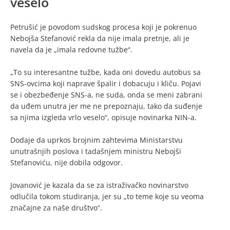
veselo
Petrušić je povodom sudskog procesa koji je pokrenuo
Nebojša Stefanović rekla da nije imala pretnje, ali je
navela da je „imala redovne tužbe“.
„To su interesantne tužbe, kada oni dovedu autobus sa
SNS-ovcima koji naprave špalir i dobacuju i kliču. Pojavi
se i obezbeđenje SNS-a, ne suda, onda se meni zabrani
da uđem unutra jer me ne prepoznaju, tako da suđenje
sa njima izgleda vrlo veselo“, opisuje novinarka NIN-a.
Dodaje da uprkos brojnim zahtevima Ministarstvu
unutrašnjih poslova i tadašnjem ministru Nebojši
Stefanoviću, nije dobila odgovor.
Jovanović je kazala da se za istraživačko novinarstvo
odlučila tokom studiranja, jer su „to teme koje su veoma
značajne za naše društvo“.