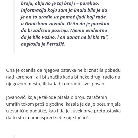
broja, objavio je taj broj i – porekao.
Informaciju koju sam ja imala bila je da
je on to uradio uz pomoć ljudi koji rade
u Gradskom zavodu. Očito da je porekao
da bi zadržao poziciju. Njemu evidentno
da je bilo važno, i on danas ne bi bio tu“,
naglasila je Petrušić.
Ona je ocenila da njegova ostavka ne bi značila pobedu
nad koronom, ali bi značilo kada bi neko drugi radio na
njegovom mestu, ili kada bi on radio svoj posao.
Jovanović, koja je takođe pisala o broju zaraženih i
umrlih tokom prošle godine, kazala je da je posumnjala
u zvanične podatke, kao i da je „uvek prva pretpostavka
da to što imamo ispred sebe nije tačno“.