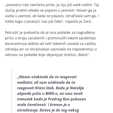
„Jovanjica nije završena priča. Ja nju još uvek radim. Taj
slučaj pratim otkako se pojavio u javnosti. Nisam ga ja
uvela u javnost, ali kada se pojavio, istraživala sam ga, i
toliko toga o Jovanjici nas još čeka“, najavila je Zorić.
Petrušić je podsetila da je ona podatke za nagrađenu
priču o broju zaraženih i preminulih tokom epidemije
koronavirusa dobila od svih lokalnih zavoda za zaštitu
zdravlja jer se istraživanje zasnivalo na nepoverenju u
odnosu na podatke koje objavljuje Institut „Batut“.
„Nisam očekivala da će reagovati
nadležni, ali sam očekivala da će
reagovati Krizni štab. Kada je Natalija
objavila priču u BIRN-u, mi smo imali
trenutak kada je Predrag Kon pokazao
malo čovečnosti i krenuo je u
istraživanje. Došao je do tog nekog