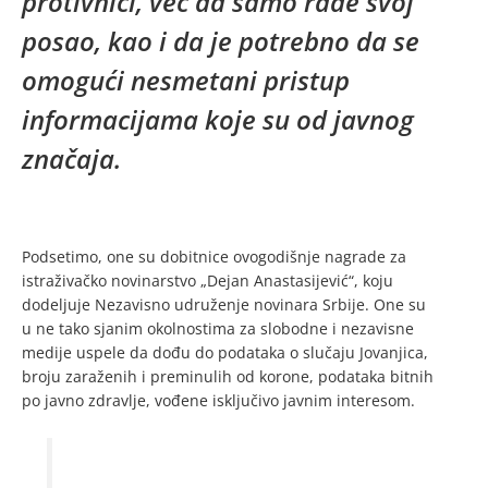
protivnici, već da samo rade svoj
posao, kao i da je potrebno da se
omogući nesmetani pristup
informacijama koje su od javnog
značaja.
Podsetimo, one su dobitnice ovogodišnje nagrade za
istraživačko novinarstvo „Dejan Anastasijević“, koju
dodeljuje Nezavisno udruženje novinara Srbije. One su
u ne tako sjanim okolnostima za slobodne i nezavisne
medije uspele da dođu do podataka o slučaju Jovanjica,
broju zaraženih i preminulih od korone, podataka bitnih
po javno zdravlje, vođene isključivo javnim interesom.