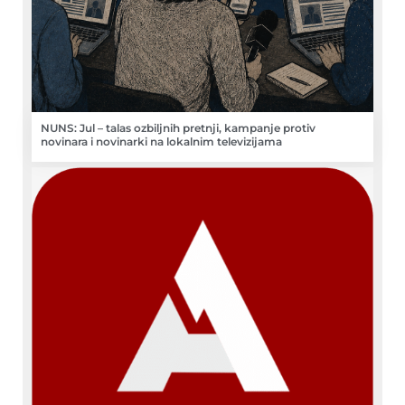
NUNS: Jul – talas ozbiljnih pretnji, kampanje protiv
novinara i novinarki na lokalnim televizijama