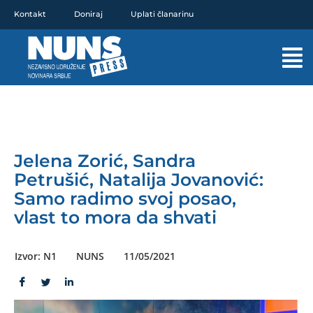
Pređi
Kontakt
Doniraj
Uplati članarinu
na
sadržaj
Mai
Men
Jelena Zorić, Sandra
Petrušić, Natalija Jovanović:
Samo radimo svoj posao,
vlast to mora da shvati
Izvor: N1
NUNS
11/05/2021