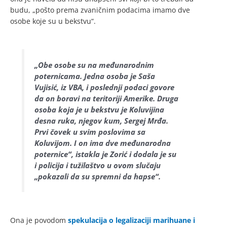
budu, „pošto prema zvaničnim podacima imamo dve
osobe koje su u bekstvu“.
„Obe osobe su na međunarodnim
poternicama. Jedna osoba je Saša
Vujisić, iz VBA, i poslednji podaci govore
da on boravi na teritoriji Amerike. Druga
osoba koja je u bekstvu je Koluvijina
desna ruka, njegov kum, Sergej Mrđa.
Prvi čovek u svim poslovima sa
Koluvijom. I on ima dve međunarodna
poternice“, istakla je Zorić i dodala je su
i policija i tužilaštvo u ovom slučaju
„pokazali da su spremni da hapse“.
Ona je povodom
spekulacija o legalizaciji marihuane i