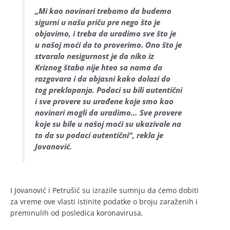
„Mi kao novinari trebamo da budemo
sigurni u našu priču pre nego što je
objavimo, i treba da uradimo sve što je
u našoj moći da to proverimo. Ono što je
stvaralo nesigurnost je da niko iz
Kriznog štaba nije hteo sa nama da
razgovara i da objasni kako dolazi do
tog preklapanja. Podaci su bili autentični
i sve provere su urađene koje smo kao
novinari mogli da uradimo… Sve provere
koje su bile u našoj moći su ukazivale na
to da su podaci autentični“, rekla je
Jovanović.
I Jovanović i Petrušić su izrazile sumnju da ćemo dobiti
za vreme ove vlasti istinite podatke o broju zaraženih i
preminulih od posledica koronavirusa.