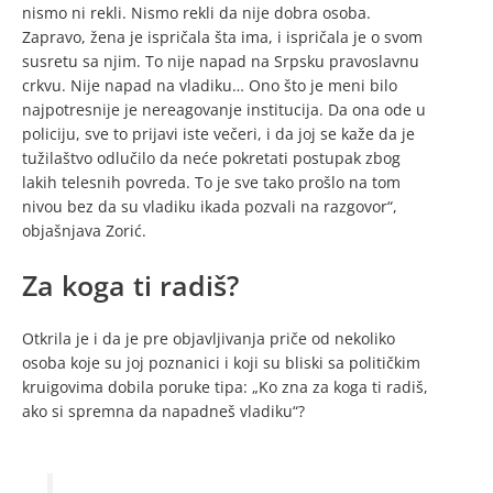
nismo ni rekli. Nismo rekli da nije dobra osoba.
Zapravo, žena je ispričala šta ima, i ispričala je o svom
susretu sa njim. To nije napad na Srpsku pravoslavnu
crkvu. Nije napad na vladiku… Ono što je meni bilo
najpotresnije je nereagovanje institucija. Da ona ode u
policiju, sve to prijavi iste večeri, i da joj se kaže da je
tužilaštvo odlučilo da neće pokretati postupak zbog
lakih telesnih povreda. To je sve tako prošlo na tom
nivou bez da su vladiku ikada pozvali na razgovor“,
objašnjava Zorić.
Za koga ti radiš?
Otkrila je i da je pre objavljivanja priče od nekoliko
osoba koje su joj poznanici i koji su bliski sa političkim
kruigovima dobila poruke tipa: „Ko zna za koga ti radiš,
ako si spremna da napadneš vladiku“?