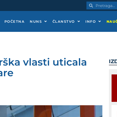
Pretraga
Pretraga
POČETNA
NUNS
ČLANSTVO
INFO
NAUČ
ška vlasti uticala
IZ
are