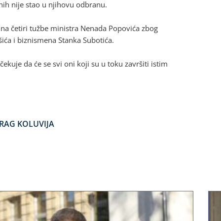
žnih nije stao u njihovu odbranu.
 na četiri tužbe ministra Nenada Popovića zbog
ašića i biznismena Stanka Subotića.
ekuje da će se svi oni koji su u toku završiti istim
RAG KOLUVIJA