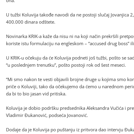
ona.
U tužbi Koluvija takođe navodi da ne postoji slučaj Jovanjica 2,
400.000 dinara odštete.
Novinarka KRIK-a kaže da nisu ni na koji način prekršili pretpo
koriste istu formulaciju na engleskom – “accused drug boss” ili
U KRIK-u očekuju da će Koluvija podneti još tužbi, pošto se sa
“u poslednjem trenutku”, pošto postoji rok od šest meseci.
“Mi smo nakon te vesti objavili brojne druge u kojima smo korist
priče o Koluviji, tako da očekujemo da ćemo u narednom periodu
da bi to bio jasan vid pritiska.
Koluvija je dobio podršku predsednika Aleksandra Vučića i pre
Vladimir Đukanović, podseća Jovanović.
Dodaje da je Koluvija po puštanju iz pritvora dao intervju Đ