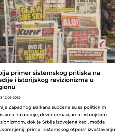
bija primer sistemskog pritiska na
dije i istorijskog revizionizma u
gionu
NS
12.06.2026.
lje Zapadnog Balkana suočene su sa političkim
tiscima na medije, dezinformacijama i istorijskim
izionizmom, dok je Srbija izdvojena kao „možda
ukorenjeniji primer sistemskog otpora“ izveštavanju