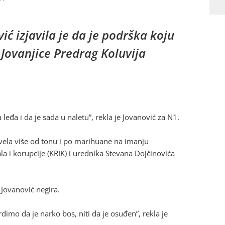
ć izjavila je da je podrška koju
 Jovanjice Predrag Koluvija
.
eđa i da je sada u naletu”, rekla je Jovanović za N1.
zvela više od tonu i po marihuane na imanju
la i korupcije (KRIK) i urednika Stevana Dojčinovića
 Jovanović negira.
imo da je narko bos, niti da je osuđen”, rekla je