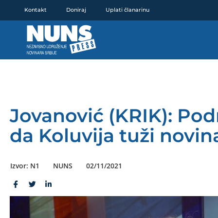
Pređi
Kontakt
Doniraj
Uplati članarinu
na
sadržaj
Jovanović (KRIK): Podr
da Koluvija tuži novin
Izvor: N1
NUNS
02/11/2021