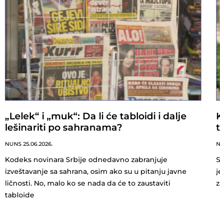
„Lelek“ i „muk“: Da li će tabloidi i dalje
lešinariti po sahranama?
NUNS
25.06.2026.
Kodeks novinara Srbije odnedavno zabranjuje
S
izveštavanje sa sahrana, osim ako su u pitanju javne
j
ličnosti. No, malo ko se nada da će to zaustaviti
z
tabloide