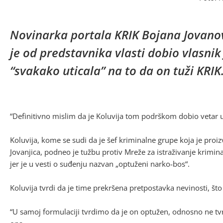
Novinarka portala KRIK Bojana Jovanovi
je od predstavnika vlasti dobio vlasnik
“svakako uticala” na to da on tuži KRIK
“Definitivno mislim da je Koluvija tom podrškom dobio vetar u l
Koluvija, kome se sudi da je šef kriminalne grupe koja je proi
Jovanjica, podneo je tužbu protiv Mreže za istraživanje krimina
jer je u vesti o suđenju nazvan „optuženi narko-bos“.
Koluvija tvrdi da je time prekršena pretpostavka nevinosti, što
“U samoj formulaciji tvrdimo da je on optužen, odnosno ne tvrd