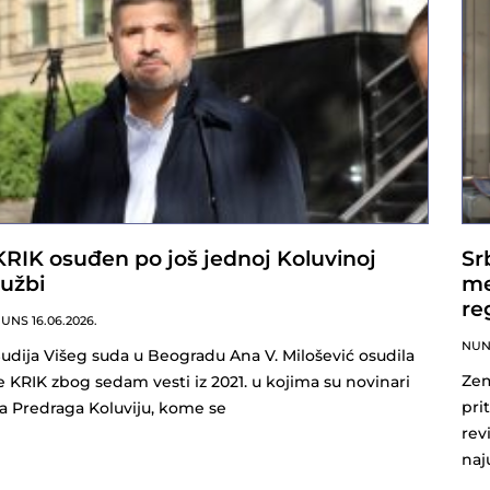
KRIK osuđen po još jednoj Koluvinoj
Sr
tužbi
me
re
NUNS
16.06.2026.
NU
udija Višeg suda u Beogradu Ana V. Milošević osudila
Zem
e KRIK zbog sedam vesti iz 2021. u kojima su novinari
pri
a Predraga Koluviju, kome se
rev
naj