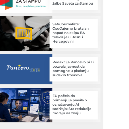
žalbe Saveta za štampu
SafeJournalists:
Osuđujemo brutalan
napad na ekipu BN
televizije u Bosni i
Hercegovini
Redakcija Pančevo Si Ti
pozvala javnost da
pomogne u plaćanju
sudskih troškova
EU počela da
primenjuje pravila o
označavanju AI
sadržaja: Šta redakcije
moraju da znaju