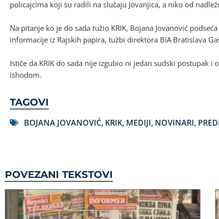
policajcima koji su radili na slučaju Jovanjica, a niko od nadle
Na pitanje ko je do sada tužio KRIK, Bojana Jovanović podseća
informacije iz Rajskih papira, tužbi direktora BIA Bratislava G
Ističe da KRIK do sada nije izgubio ni jedan sudski postupak i oč
ishodom.
TAGOVI
BOJANA JOVANOVIĆ
,
KRIK
,
MEDIJI
,
NOVINARI
,
PRED
POVEZANI TEKSTOVI