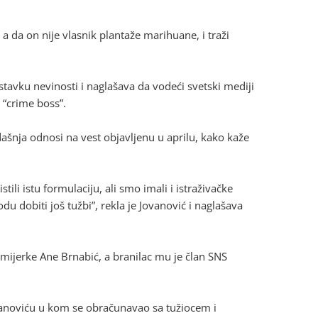
 a da on nije vlasnik plantaže marihuane, i traži
stavku nevinosti i naglašava da vodeći svetski mediji
 “crime boss”.
dašnja odnosi na vest objavljenu u aprilu, kako kaže
ili istu formulaciju, ali smo imali i istraživačke
 dobiti još tužbi”, rekla je Jovanović i naglašava
mijerke Ane Brnabić, a branilac mu je član SNS
ukanoviću u kom se obračunavao sa tužiocem i