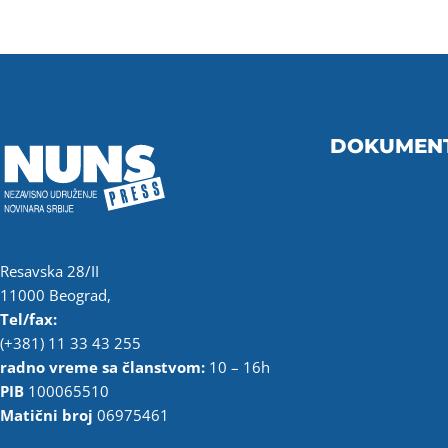
DOKUMEN
Resavska 28/II
11000 Beograd,
Tel/fax:
(+381) 11 33 43 255
radno vreme sa članstvom:
10 – 16h
PIB
100065510
Matični broj
06975461