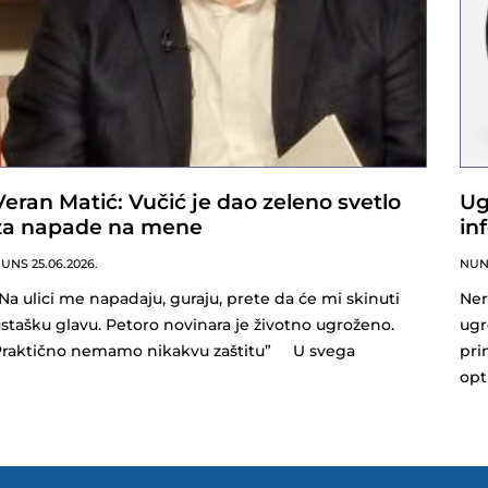
Veran Matić: Vučić je dao zeleno svetlo
Ug
za napade na mene
in
NUNS
25.06.2026.
NU
Na ulici me napadaju, guraju, prete da će mi skinuti
Ner
stašku glavu. Petoro novinara je životno ugroženo.
ugr
Praktično nemamo nikakvu zaštitu” U svega
pri
opt