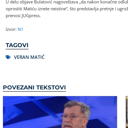
U delu objave Bulatović nagoveštava „da nakon konačne odl
oprostiti Matiću iznete neistine“, što predstavlja pretnje i 
prenosi JUGpress.
Izvor:
N1
TAGOVI
VERAN MATIĆ
POVEZANI TEKSTOVI