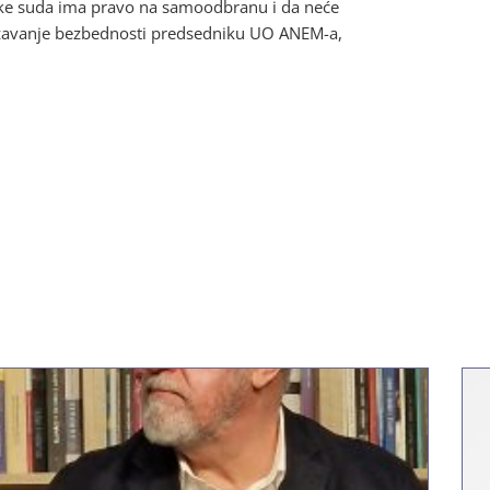
uke suda ima pravo na samoodbranu i da neće
ugrožavanje bezbednosti predsedniku UO ANEM-a,