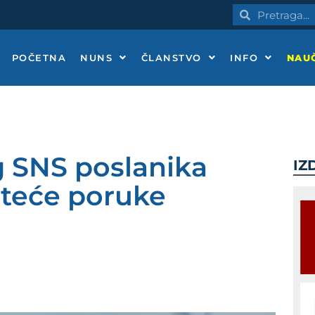
Pretraga
Pretraga
POČETNA
NUNS
ČLANSTVO
INFO
NAUČ
g SNS poslanika
IZ
reteće poruke