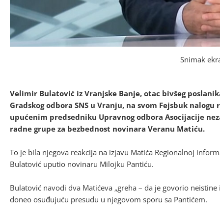
Snimak ekr
Velimir Bulatović iz Vranjske Banje, otac bivšeg poslan
Gradskog odbora SNS u Vranju, na svom Fejsbuk nalogu 
upućenim predsedniku Upravnog odbora Asocijacije nezav
radne grupe za bezbednost novinara Veranu Matiću.
To je bila njegova reakcija na izjavu Matića Regionalnoj inform
Bulatović uputio novinaru Milojku Pantiću.
Bulatović navodi dva Matićeva „greha – da je govorio neistine i
doneo osuđujuću presudu u njegovom sporu sa Pantićem.