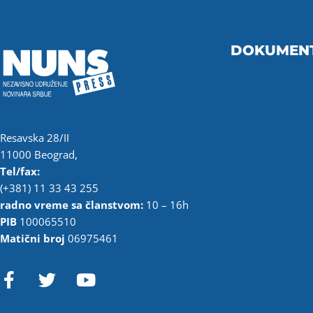
DOKUMEN
Resavska 28/II
11000 Beograd,
Tel/fax:
(+381) 11 33 43 255
radno vreme sa članstvom:
10 – 16h
PIB
100065510
Matični broj
06975461
F
T
Y
a
w
o