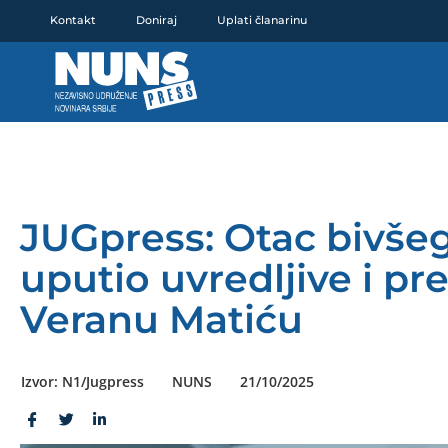
Pređi
Kontakt
Doniraj
Uplati članarinu
na
sadržaj
JUGpress: Otac bivše
uputio uvredljive i p
Veranu Matiću
Izvor: N1/Jugpress
NUNS
21/10/2025