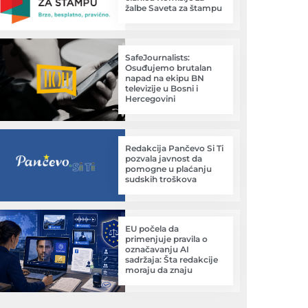
žalbe Saveta za štampu
SafeJournalists:
Osuđujemo brutalan
napad na ekipu BN
televizije u Bosni i
Hercegovini
Redakcija Pančevo Si Ti
pozvala javnost da
pomogne u plaćanju
sudskih troškova
EU počela da
primenjuje pravila o
označavanju AI
sadržaja: Šta redakcije
moraju da znaju