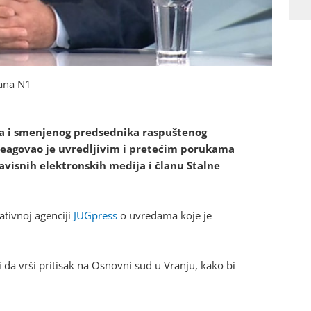
ana N1
ika i smenjenog predsednika raspuštenog
reagovao je uvredljivim i pretećim porukama
isnih elektronskih medija i članu Stalne
ativnoj agenciji
JUGpress
o uvredama koje je
 da vrši pritisak na Osnovni sud u Vranju, kako bi