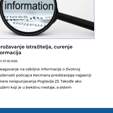
rožavanje istražitelja, curenje
formacija
NS
07.05.2026.
eagovanje na ozbiljne informacije o životnoj
oženosti policajca Kecmana predstavljaja najjasniji
mera neispunjavanja Poglavlja 23. Takođe ako
uženi koji je u bekstvu nestaje, a sistem