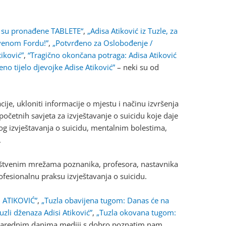
nje su pronađene TABLETE“
,
„Adisa Atiković iz Tuzle, za
rvenom Fordu!”
,
„Potvrđeno za Oslobođenje /
tiković”
,
“Tragično okončana potraga: Adisa Atiković
eno tijelo djevojke Adise Atiković”
– neki su od
cije, ukloniti informacije o mjestu i načinu izvršenja
očetnih savjeta za izvještavanje o suicidu koje daje
g izvještavanja o suicidu, mentalnim bolestima,
.
uštvenim mrežama poznanika, profesora, nastavnika
profesionalnu praksu izvještavanja o suicidu.
 ATIKOVIĆ”
,
„Tuzla obavijena tugom: Danas će na
zli dženaza Adisi Atiković”
,
„Tuzla okovana tugom:
 narednim danima mediji s dobro poznatim nam