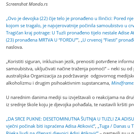
Screenshot Mondo.rs
„Ovo je devojka (22) čije telo je pronađeno u Ilinčici: Pored 
kojom se tragalo, je najvjerovatnije počinila samoubistvo u c
Tragičan kraj potrage: U Tuzli pronađeno tijelo nestale Adise A
(23) pronađena MRTVA U “FORDU””
,
„U crvenoj “Fiesti” pronađ
naslova.
„Koristiti siguran, inkluzivan jezik, prenositi potvrđene informa
samoubistva, uključivati načine traženja pomoći“ – neki su od p
australijska Organizacija za podržavanje odgovornog medijsko
alkoholizmu i drugim psihoaktivnim supstancama,
Mindframe
U narednim danima mediji su izvještavali o reakcijama na dr
iz srednje škole koju je djevojka pohađala, te nastavili kršiti 
„DA SRCE PUKNE: DESETOMINUTNA ŠUTNJA U TUZLI ZA ADISU
vječni počinak biti ispraćena Adisa Atiković”
,
„Tuga / Danas u Tu
Rijeka ljudi na dženazi djevojci Adisi Atiković”
– nastavili su u