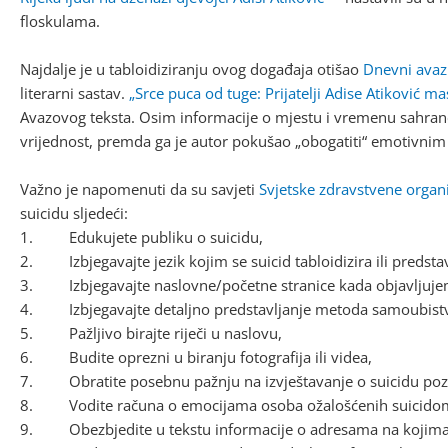
floskulama.
Najdalje je u tabloidiziranju ovog događaja otišao
Dnevni avaz
literarni sastav.
„Srce puca od tuge: Prijatelji Adise Atiković m
Avazovog teksta. Osim informacije o mjestu i vremenu sahran
vrijednost, premda ga je autor pokušao „obogatiti“ emotivnim
Važno je napomenuti da su savjeti
Svjetske zdravstvene organi
suicidu sljedeći:
1. Edukujete publiku o suicidu,
2. Izbjegavajte jezik kojim se suicid tabloidizira ili predst
3. Izbjegavajte naslovne/početne stranice kada objavljujemo 
4. Izbjegavajte detaljno predstavljanje metoda samoubist
5. Pažljivo birajte riječi u naslovu,
6. Budite oprezni u biranju fotografija ili videa,
7. Obratite posebnu pažnju na izvještavanje o suicidu poz
8. Vodite računa o emocijama osoba ožalošćenih suicido
9. Obezbjedite u tekstu informacije o adresama na kojima