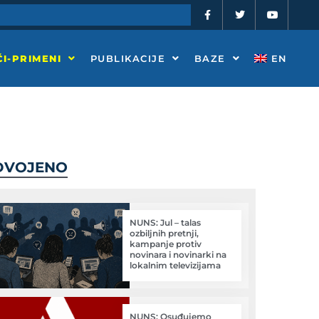
F
T
Y
a
w
o
c
i
u
e
t
t
b
t
u
o
e
b
I-PRIMENI
PUBLIKACIJE
BAZE
EN
o
r
e
k
-
f
DVOJENO
NUNS: Jul – talas
ozbiljnih pretnji,
kampanje protiv
novinara i novinarki na
lokalnim televizijama
NUNS: Osuđujemo