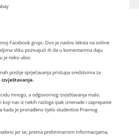
abay
imnoj Facebook grupi. Ovo je naslov teksta na online
eljima sliku pozivajući ih da u komentarima daju
 ju je neko ubio.
ah poslije sprječavanja pristupa sredstvima za
izvještavanje.
suicidu mnogo, a odgovornog izvještavanja malo.
i koji nas iz nekih razloga ipak iznenade i zaprepaste
na kada je pronađeno tijelo studentice Pravnog
, posebno jer se, prema preliminarnim informacijama,