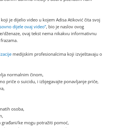
koji je dijelio video u kojem Adisa Atiković čita svoj
asovno dijele ovaj video”
, bio je naslov ovog
e/dženaze, ovaj tekst nema nikakvu informativnu
 frazama.
zacije
medijskim profesionalcima koji izvještavaju o
avlja normalnim činom,
priče o suicidu, i izbjegavajte ponavljanje priče,
va,
natih osoba,
m,
 građani/ke mogu potražiti pomoć,