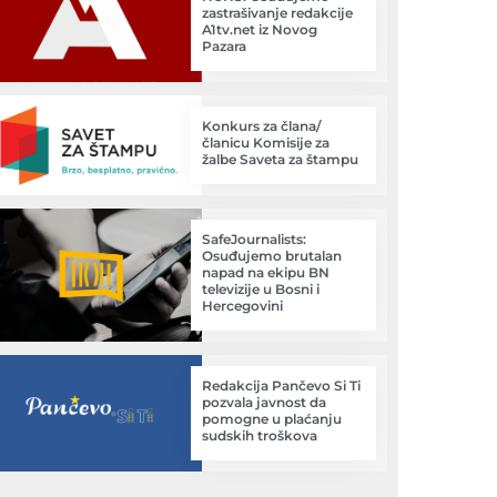
zastrašivanje redakcije
A1tv.net iz Novog
Pazara
Konkurs za člana/
članicu Komisije za
žalbe Saveta za štampu
SafeJournalists:
Osuđujemo brutalan
napad na ekipu BN
televizije u Bosni i
Hercegovini
Redakcija Pančevo Si Ti
pozvala javnost da
pomogne u plaćanju
sudskih troškova