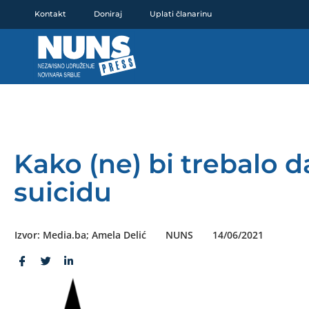
Pređi
Kontakt
Doniraj
Uplati članarinu
na
sadržaj
Kako (ne) bi trebalo d
suicidu
Izvor: Media.ba; Amela Delić
NUNS
14/06/2021