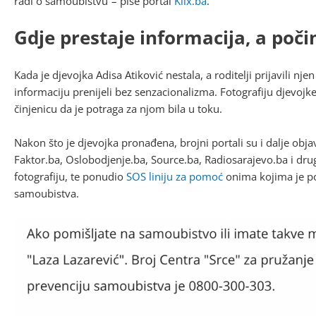
radi o samoubistvu“– piše portal
Klix.ba
.
Gdje prestaje informacija, a poči
Kada je djevojka Adisa Atiković nestala, a roditelji prijavili 
informaciju prenijeli bez senzacionalizma. Fotografiju djevojke 
činjenicu da je potraga za njom bila u toku.
Nakon što je djevojka pronađena, brojni portali su i dalje objavl
Faktor.ba, Oslobodjenje.ba, Source.ba, Radiosarajevo.ba i dru
fotografiju, te ponudio
SOS liniju za pomoć
onima kojima je po
samoubistva.