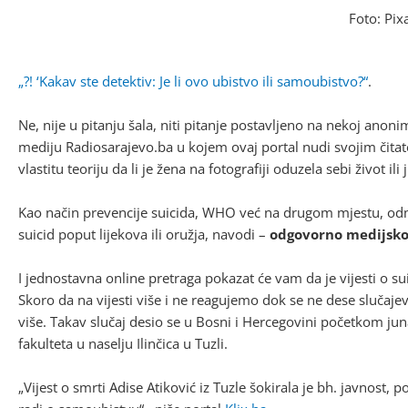
Foto: Pix
„?! ‘Kakav ste detektiv: Je li ovo ubistvo ili samoubistvo?“
.
Ne, nije u pitanju šala, niti pitanje postavljeno na nekoj anon
mediju Radiosarajevo.ba u kojem ovaj portal nudi svojim čitat
vlastitu teoriju da li je žena na fotografiji oduzela sebi život ili
Kao način prevencije suicida, WHO već na drugom mjestu, odm
suicid poput lijekova ili oružja, navodi –
odgovorno medijsko 
I jednostavna online pretraga pokazat će vam da je vijesti o 
Skoro da na vijesti više i ne reagujemo dok se ne dese slučajev
više. Takav slučaj desio se u Bosni i Hercegovini početkom ju
fakulteta u naselju Ilinčica u Tuzli.
„Vijest o smrti Adise Atiković iz Tuzle šokirala je bh. javnost