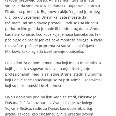
takođe, otežavaju posao. A na samom terenu imate
situacije da smo mi iz Niša danas u Bujanovcu, sutra u
Pirotu, na primer. Iz Bujanovca uključenja od Jutarnjeg
u 6, pa do večernjeg Dnevnika. Sate možete da
računate, mi smo davno prestali. Radi se i sa klupe u
parku, koliko god da je toplo ili hladno tog dana. Onda,
kada ste konačno kod kuće koja je naša kancelarija, tek
počinjete da radite jer vas čeka montaža priloga. A kada
to završite, počinje priprema za sutra“ – objašnjava
Marković kako izgleda izveštavanje dopisnika.
I tako dan za danom u medijima koji imaju dopisnika, a
kojih je, ističu sagovornici, sve manje. Nestajanje
profesionalnih medija sa jedne strane, štednja u onima
koji i dalje rade i suočavaju se za pritiscima i izazovima
koji su i ekonomski i bezbednosni.
Da su dopisnici prvi na listi kada se štedi, iskustvo je i
Dušana Pešića, novinara iz Vranja koji je, uz kolegu
Vojkana Ristića, radio za Danas kao dopisnik iz tog
grada. Takođe, kao i Kosanović, nije prestao svojim