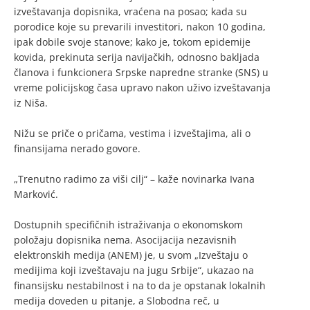
izveštavanja dopisnika, vraćena na posao; kada su
porodice koje su prevarili investitori, nakon 10 godina,
ipak dobile svoje stanove; kako je, tokom epidemije
kovida, prekinuta serija navijačkih, odnosno bakljada
članova i funkcionera Srpske napredne stranke (SNS) u
vreme policijskog časa upravo nakon uživo izveštavanja
iz Niša.
Nižu se priče o pričama, vestima i izveštajima, ali o
finansijama nerado govore.
„Trenutno radimo za viši cilj“ – kaže novinarka Ivana
Marković.
Dostupnih specifičnih istraživanja o ekonomskom
položaju dopisnika nema. Asocijacija nezavisnih
elektronskih medija (ANEM) je, u svom „Izveštaju o
medijima koji izveštavaju na jugu Srbije“, ukazao na
finansijsku nestabilnost i na to da je opstanak lokalnih
medija doveden u pitanje, a Slobodna reč, u