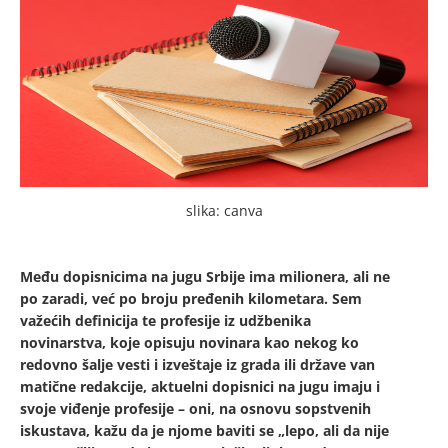
slika: canva
Među dopisnicima na jugu Srbije ima milionera, ali ne
po zaradi, već po broju pređenih kilometara. Sem
važećih definicija te profesije iz udžbenika
novinarstva, koje opisuju novinara kao nekog ko
redovno šalje vesti i izveštaje iz grada ili države van
matične redakcije, aktuelni dopisnici na jugu imaju i
svoje viđenje profesije – oni, na osnovu sopstvenih
iskustava, kažu da je njome baviti se „lepo, ali da nije