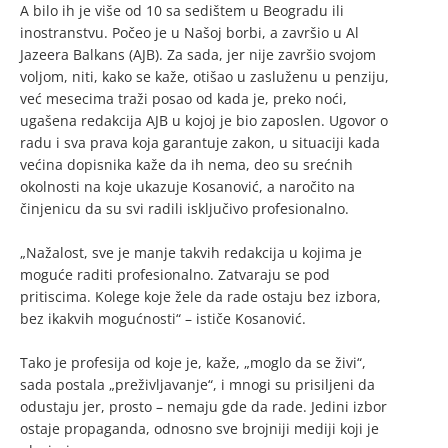
A bilo ih je više od 10 sa sedištem u Beogradu ili
inostranstvu. Počeo je u Našoj borbi, a završio u Al
Jazeera Balkans (AJB). Za sada, jer nije završio svojom
voljom, niti, kako se kaže, otišao u zasluženu u penziju,
već mesecima traži posao od kada je, preko noći,
ugašena redakcija AJB u kojoj je bio zaposlen. Ugovor o
radu i sva prava koja garantuje zakon, u situaciji kada
većina dopisnika kaže da ih nema, deo su srećnih
okolnosti na koje ukazuje Kosanović, a naročito na
činjenicu da su svi radili isključivo profesionalno.
„Nažalost, sve je manje takvih redakcija u kojima je
moguće raditi profesionalno. Zatvaraju se pod
pritiscima. Kolege koje žele da rade ostaju bez izbora,
bez ikakvih mogućnosti“ – ističe Kosanović.
Tako je profesija od koje je, kaže, „moglo da se živi“,
sada postala „preživljavanje“, i mnogi su prisiljeni da
odustaju jer, prosto – nemaju gde da rade. Jedini izbor
ostaje propaganda, odnosno sve brojniji mediji koji je