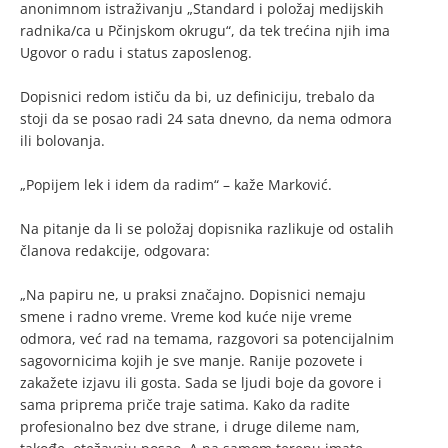
anonimnom istraživanju „Standard i položaj medijskih
radnika/ca u Pčinjskom okrugu“, da tek trećina njih ima
Ugovor o radu i status zaposlenog.
Dopisnici redom ističu da bi, uz definiciju, trebalo da
stoji da se posao radi 24 sata dnevno, da nema odmora
ili bolovanja.
„Popijem lek i idem da radim“ – kaže Marković.
Na pitanje da li se položaj dopisnika razlikuje od ostalih
članova redakcije, odgovara:
„Na papiru ne, u praksi značajno. Dopisnici nemaju
smene i radno vreme. Vreme kod kuće nije vreme
odmora, već rad na temama, razgovori sa potencijalnim
sagovornicima kojih je sve manje. Ranije pozovete i
zakažete izjavu ili gosta. Sada se ljudi boje da govore i
sama priprema priče traje satima. Kako da radite
profesionalno bez dve strane, i druge dileme nam,