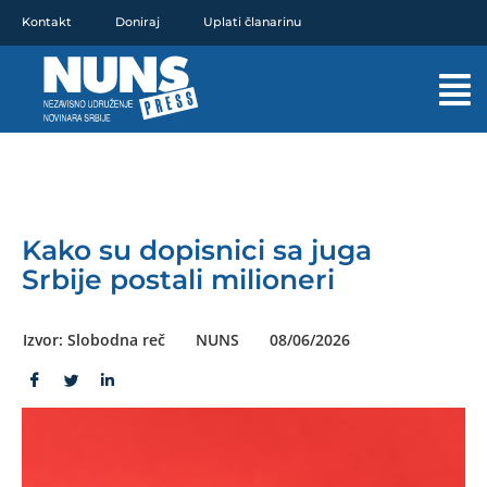
Pređi
Kontakt
Doniraj
Uplati članarinu
na
sadržaj
Mai
Men
Kako su dopisnici sa juga
Srbije postali milioneri
Izvor: Slobodna reč
NUNS
08/06/2026