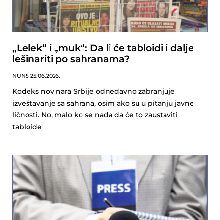
„Lelek“ i „muk“: Da li će tabloidi i dalje
lešinariti po sahranama?
NUNS
25.06.2026.
Kodeks novinara Srbije odnedavno zabranjuje
izveštavanje sa sahrana, osim ako su u pitanju javne
ličnosti. No, malo ko se nada da će to zaustaviti
tabloide