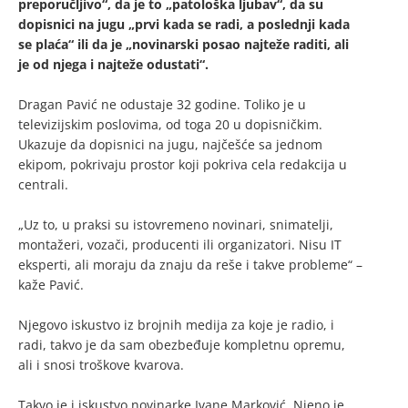
preporučljivo“, da je to „patološka ljubav“, da su
dopisnici na jugu „prvi kada se radi, a poslednji kada
se plaća“ ili da je „novinarski posao najteže raditi, ali
je od njega i najteže odustati“.
Dragan Pavić ne odustaje 32 godine. Toliko je u
televizijskim poslovima, od toga 20 u dopisničkim.
Ukazuje da dopisnici na jugu, najčešće sa jednom
ekipom, pokrivaju prostor koji pokriva cela redakcija u
centrali.
„Uz to, u praksi su istovremeno novinari, snimatelji,
montažeri, vozači, producenti ili organizatori. Nisu IT
eksperti, ali moraju da znaju da reše i takve probleme“ –
kaže Pavić.
Njegovo iskustvo iz brojnih medija za koje je radio, i
radi, takvo je da sam obezbeđuje kompletnu opremu,
ali i snosi troškove kvarova.
Takvo je i iskustvo novinarke Ivane Marković. Njeno je,