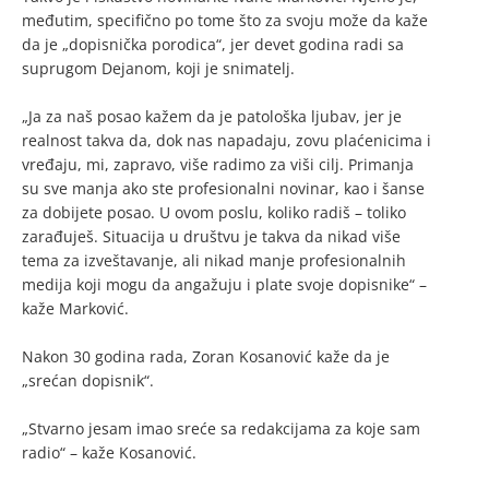
međutim, specifično po tome što za svoju može da kaže
da je „dopisnička porodica“, jer devet godina radi sa
suprugom Dejanom, koji je snimatelj.
„Ja za naš posao kažem da je patološka ljubav, jer je
realnost takva da, dok nas napadaju, zovu plaćenicima i
vređaju, mi, zapravo, više radimo za viši cilj. Primanja
su sve manja ako ste profesionalni novinar, kao i šanse
za dobijete posao. U ovom poslu, koliko radiš – toliko
zarađuješ. Situacija u društvu je takva da nikad više
tema za izveštavanje, ali nikad manje profesionalnih
medija koji mogu da angažuju i plate svoje dopisnike“ –
kaže Marković.
Nakon 30 godina rada, Zoran Kosanović kaže da je
„srećan dopisnik“.
„Stvarno jesam imao sreće sa redakcijama za koje sam
radio“ – kaže Kosanović.