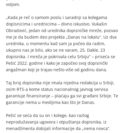
voljom.
„Kada je reč o samom poslu i saradnji sa kolegama
dopisnicima i urednicima – divno iskustvo. Vukašin
Obradović, jedan od urednika dopisničke mreže, pozvao
me je da budem deo projekta „Danas na lokalu“. Uz dva
urednika, u momentu kad sam ja počeo da radim,
ukupno nas je bilo, ako se ne varam, 25. Dakle, 23
dopisnika. I mreža je pokrivala celu Srbiju“ – priseća se
Pešić 2022. godine i kako je započeo svoj dopisnički
angažman koji je trajao nešto više od godinu dana.
Taj broj dopisnika nije imala nijedna redakcija u Srbiji,
osim RTS-a kome status nacionalnog javnog servisa
garantuje finansiranje – plaćaju ga svi građani Srbije. Te
garancije nema u medijima kao što je Danas.
Pešić se seća da su on i kolege, kao razlog
neprodužavanja ugovora i otpuštanja dopisnika, iz
menadžmenta dobijali informacije da „nema novca“.