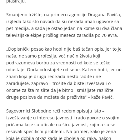
plasiraju.
Smanjeno tržište, na primeru agencije Dragana Pavića,
izgleda tako što navodi da su nekada imali ugovore sa
pet medija, a sada je ostao jedan na kome su dva člana
televizijske ekipe prošlog meseca zaradila po 70 evra.
„Dopisnički posao kao hobi nije baš tačan opis, jer to je
naša, ne samo profesija, već način života koji
podrazumeva borbu za vrednosti od koje se teško
odustaje. Onda odustajete od sebe. Kažem hobi, jer ne
znam koja je druga reč kada nešto radite i ne
zarađujete, zapravo – trošite da biste izveštavali o
onome za šta mislite da je bitno i smišljate različite
druge poslove da možete da preživite“ – kaže Pavić.
Sagovornici Slobodne reči redom opisuju isto –
izveštavanje u interesu javnosti i rado govore o svojim
pričama koje su uticale na širu javnost, kojima su se
rešavali specifični problemi. Na primer, kako je žena
koja je dobila otkaz kada je obolela od raka, nakon