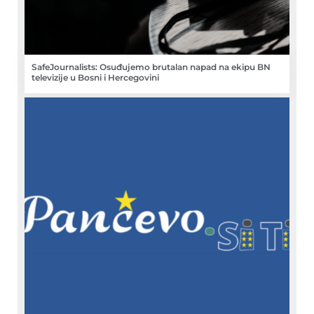
SafeJournalists: Osuđujemo brutalan napad na ekipu BN
televizije u Bosni i Hercegovini