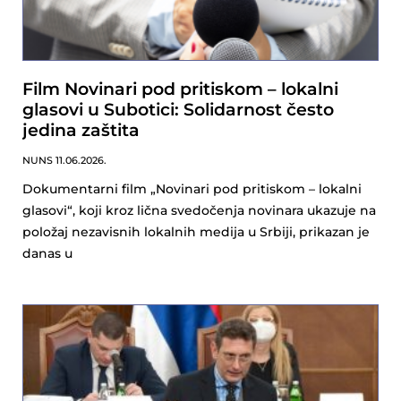
Film Novinari pod pritiskom – lokalni
glasovi u Subotici: Solidarnost često
jedina zaštita
NUNS
11.06.2026.
Dokumentarni film „Novinari pod pritiskom – lokalni
glasovi“, koji kroz lična svedočenja novinara ukazuje na
položaj nezavisnih lokalnih medija u Srbiji, prikazan je
danas u