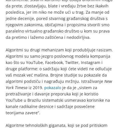
da prete, zlostavljaju, blate i vređaju žrtve bez ikakvih
posledica, jer im niko ne može ući u trag. Za manje od
jedne decenije, pored stvarnog građanskog društva s
njegovim zakonima, običajima i propisima stvorili smo
paralelno virtualno građansko društvo u kom su prava
da pretimo i lažemo zaštićena i nedodirljiva.
Algoritmi su drugi mehanizam koji produbljuje rasizam.
Algoritmi su samo jezgro poslovnog modela kompanija
kao što su YouTube, Facebook, Twitter, Instagram i
druge platforme: o sadržaju koji ćete videti ne odlučuje
vaš mozak već mašina. Brojne studije su pokazale da
algoritmi podstiču i nagrađuju mržnju. Istraživanje
New
York Timesa
iz 2019.
pokazalo
je da je „sistem za
pretraživanje i davanje preporuka koji je koristio
YouTube u Brazilu sistematski usmeravao korisnike na
kanale radikalne desnice i sadržaje posvećene
teorijama zavere“.
Algoritme tehnoloških giganata, koji se pod pritiskom