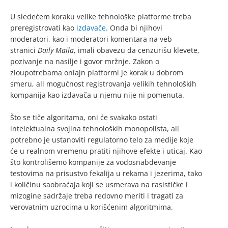
U sledećem koraku velike tehnološke platforme treba
preregistrovati kao
izdavače
. Onda bi njihovi
moderatori, kao i moderatori komentara na veb
stranici
Daily Maila
, imali obavezu da cenzurišu klevete,
pozivanje na nasilje i govor mržnje. Zakon o
zloupotrebama onlajn platformi je korak u dobrom
smeru, ali mogućnost registrovanja velikih tehnoloških
kompanija kao izdavača u njemu nije ni pomenuta.
Što se tiče algoritama, oni će svakako ostati
intelektualna svojina tehnoloških monopolista, ali
potrebno je ustanoviti regulatorno telo za medije koje
će u realnom vremenu pratiti njihove efekte i uticaj. Kao
što kontrolišemo kompanije za vodosnabdevanje
testovima na prisustvo fekalija u rekama i jezerima, tako
i količinu saobraćaja koji se usmerava na rasističke i
mizogine sadržaje treba redovno meriti i tragati za
verovatnim uzrocima u korišćenim algoritmima.