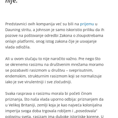
nije.
Predstavnici ovih kompanija već su bili na
prijemu
u
Dauning stritu, a Johnson je samo iskoristio priliku da ih
pozove na poštovanje odredbi Zakona o zloupotrebama
onlajn platformi, onog istog zakona čije je usvajanje
vlada odložila.
Ali u ovom slučaju to nije naročito važno. Pre nego što
se okrenemo rasizmu na društvenim mrežama moramo
se pozabaviti rasizmom u društvu – sveprisutnim,
endemskim, strukturnim rasizmom koji se normalizuje
iako je sve virulentniji i sve zloćudniji.
Svaka rasprava o rasizmu morala bi početi činom
priznanja, što naša vlada uporno odbija: priznanjem da
u Velikoj Britaniji, zemlji koja je kao najveća kolonijalna
imperija svoga doba trgovala robljem i „posedovala“
polovinu sveta, rasizam ima duboke istorijske korene. U