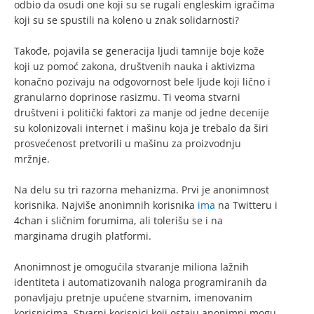
odbio da osudi one koji su se rugali engleskim igračima
koji su se spustili na koleno u znak solidarnosti?
Takođe, pojavila se generacija ljudi tamnije boje kože
koji uz pomoć zakona, društvenih nauka i aktivizma
konačno pozivaju na odgovornost bele ljude koji lično i
granularno doprinose rasizmu. Ti veoma stvarni
društveni i politički faktori za manje od jedne decenije
su kolonizovali internet i mašinu koja je trebalo da širi
prosvećenost pretvorili u mašinu za proizvodnju
mržnje.
Na delu su tri razorna mehanizma. Prvi je anonimnost
korisnika. Najviše anonimnih korisnika
ima
na Twitteru i
4chan i sličnim forumima, ali tolerišu se i na
marginama drugih platformi.
Anonimnost je omogućila stvaranje miliona lažnih
identiteta i automatizovanih naloga programiranih da
ponavljaju pretnje upućene stvarnim, imenovanim
korisnicima. Stvarni korisnici koji ostaju anonimni mogu