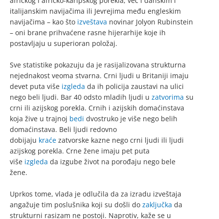
afričkog i afričko-karipskog porekla, već i danskim i
italijanskim navijačima ili Jevrejima među engleskim
navijačima – kao što
izveštava
novinar Jolyon Rubinstein
– oni brane prihvaćene rasne hijerarhije koje ih
postavljaju u superioran položaj.
Sve statistike pokazuju da je rasijalizovana strukturna
nejednakost veoma stvarna. Crni ljudi u Britaniji imaju
devet puta više
izgleda
da ih policija zaustavi na ulici
nego beli ljudi. Bar 40 odsto mladih ljudi u
zatvorima
su
crni ili azijskog porekla. Crnih i azijskih domaćinstava
koja žive u trajnoj
bedi
dvostruko je više nego belih
domaćinstava. Beli ljudi redovno
dobijaju
kraće
zatvorske kazne nego crni ljudi ili ljudi
azijskog porekla. Crne žene imaju pet puta
više
izgleda
da izgube život na porođaju nego bele
žene.
Uprkos tome, vlada je odlučila da za izradu izveštaja
angažuje tim poslušnika koji su došli do
zaključka
da
strukturni rasizam ne postoji. Naprotiv, kaže se u