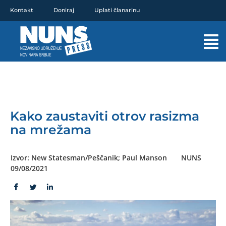
Pređi
Kontakt
Doniraj
Uplati članarinu
na
sadržaj
Mai
Men
Kako zaustaviti otrov rasizma
na mrežama
Izvor: New Statesman/Peščanik; Paul Manson
NUNS
09/08/2021