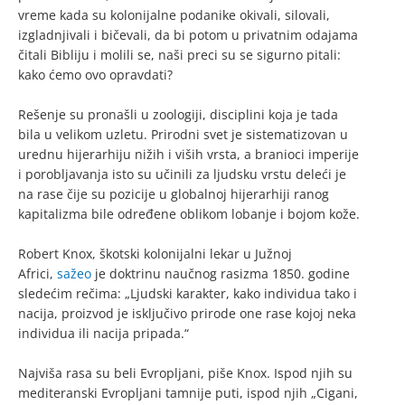
vreme kada su kolonijalne podanike okivali, silovali,
izgladnjivali i bičevali, da bi potom u privatnim odajama
čitali Bibliju i molili se, naši preci su se sigurno pitali:
kako ćemo ovo opravdati?
Rešenje su pronašli u zoologiji, disciplini koja je tada
bila u velikom uzletu. Prirodni svet je sistematizovan u
urednu hijerarhiju nižih i viših vrsta, a branioci imperije
i porobljavanja isto su učinili za ljudsku vrstu deleći je
na rase čije su pozicije u globalnoj hijerarhiji ranog
kapitalizma bile određene oblikom lobanje i bojom kože.
Robert Knox, škotski kolonijalni lekar u Južnoj
Africi,
sažeo
je doktrinu naučnog rasizma 1850. godine
sledećim rečima: „Ljudski karakter, kako individua tako i
nacija, proizvod je isključivo prirode one rase kojoj neka
individua ili nacija pripada.“
Najviša rasa su beli Evropljani, piše Knox. Ispod njih su
mediteranski Evropljani tamnije puti, ispod njih „Cigani,