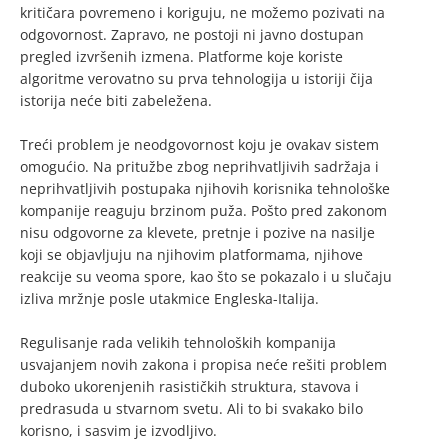
kritičara povremeno i koriguju, ne možemo pozivati na
odgovornost. Zapravo, ne postoji ni javno dostupan
pregled izvršenih izmena. Platforme koje koriste
algoritme verovatno su prva tehnologija u istoriji čija
istorija neće biti zabeležena.
Treći problem je neodgovornost koju je ovakav sistem
omogućio. Na pritužbe zbog neprihvatljivih sadržaja i
neprihvatljivih postupaka njihovih korisnika tehnološke
kompanije reaguju brzinom puža. Pošto pred zakonom
nisu odgovorne za klevete, pretnje i pozive na nasilje
koji se objavljuju na njihovim platformama, njihove
reakcije su veoma spore, kao što se pokazalo i u slučaju
izliva mržnje posle utakmice Engleska-Italija.
Regulisanje rada velikih tehnoloških kompanija
usvajanjem novih zakona i propisa neće rešiti problem
duboko ukorenjenih rasističkih struktura, stavova i
predrasuda u stvarnom svetu. Ali to bi svakako bilo
korisno, i sasvim je izvodljivo.