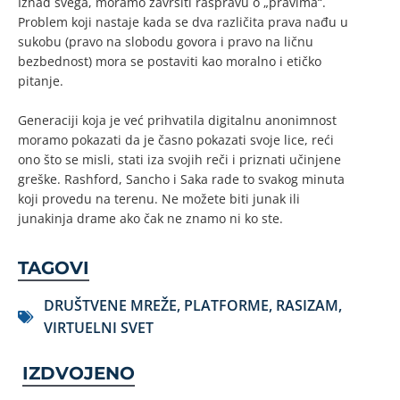
Iznad svega, moramo završiti raspravu o „pravima“.
Problem koji nastaje kada se dva različita prava nađu u
sukobu (pravo na slobodu govora i pravo na ličnu
bezbednost) mora se postaviti kao moralno i etičko
pitanje.
Generaciji koja je već prihvatila digitalnu anonimnost
moramo pokazati da je časno pokazati svoje lice, reći
ono što se misli, stati iza svojih reči i priznati učinjene
greške. Rashford, Sancho i Saka rade to svakog minuta
koji provedu na terenu. Ne možete biti junak ili
junakinja drame ako čak ne znamo ni ko ste.
TAGOVI
DRUŠTVENE MREŽE
,
PLATFORME
,
RASIZAM
,
VIRTUELNI SVET
IZDVOJENO