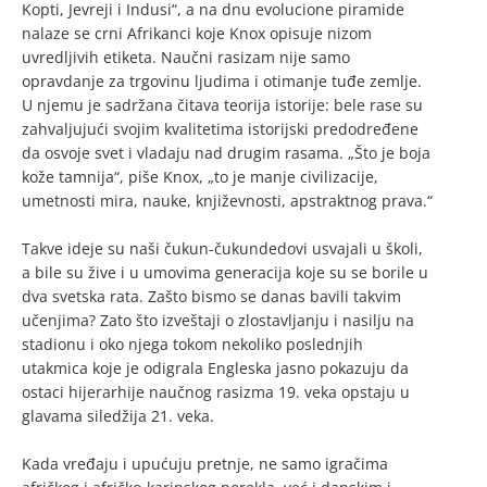
Kopti, Jevreji i Indusi“, a na dnu evolucione piramide
nalaze se crni Afrikanci koje Knox opisuje nizom
uvredljivih etiketa. Naučni rasizam nije samo
opravdanje za trgovinu ljudima i otimanje tuđe zemlje.
U njemu je sadržana čitava teorija istorije: bele rase su
zahvaljujući svojim kvalitetima istorijski predodređene
da osvoje svet i vladaju nad drugim rasama. „Što je boja
kože tamnija“, piše Knox, „to je manje civilizacije,
umetnosti mira, nauke, književnosti, apstraktnog prava.“
Takve ideje su naši čukun-čukundedovi usvajali u školi,
a bile su žive i u umovima generacija koje su se borile u
dva svetska rata. Zašto bismo se danas bavili takvim
učenjima? Zato što izveštaji o zlostavljanju i nasilju na
stadionu i oko njega tokom nekoliko poslednjih
utakmica koje je odigrala Engleska jasno pokazuju da
ostaci hijerarhije naučnog rasizma 19. veka opstaju u
glavama siledžija 21. veka.
Kada vređaju i upućuju pretnje, ne samo igračima