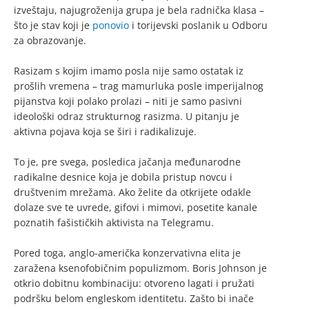
izveštaju, najugroženija grupa je bela radnička klasa –
što je stav koji je
ponovio
i torijevski poslanik u Odboru
za obrazovanje.
Rasizam s kojim imamo posla nije samo ostatak iz
prošlih vremena – trag mamurluka posle imperijalnog
pijanstva koji polako prolazi – niti je samo pasivni
ideološki odraz strukturnog rasizma. U pitanju je
aktivna pojava koja se širi i radikalizuje.
To je, pre svega, posledica jačanja međunarodne
radikalne desnice koja je dobila pristup novcu i
društvenim mrežama. Ako želite da otkrijete odakle
dolaze sve te uvrede, gifovi i mimovi, posetite kanale
poznatih fašističkih aktivista na Telegramu.
Pored toga, anglo-američka konzervativna elita je
zaražena ksenofobičnim populizmom. Boris Johnson je
otkrio dobitnu kombinaciju: otvoreno lagati i pružati
podršku belom engleskom identitetu. Zašto bi inače