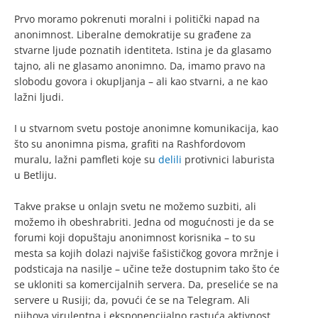
Prvo moramo pokrenuti moralni i politički napad na
anonimnost. Liberalne demokratije su građene za
stvarne ljude poznatih identiteta. Istina je da glasamo
tajno, ali ne glasamo anonimno. Da, imamo pravo na
slobodu govora i okupljanja – ali kao stvarni, a ne kao
lažni ljudi.
I u stvarnom svetu postoje anonimne komunikacija, kao
što su anonimna pisma, grafiti na Rashfordovom
muralu, lažni pamfleti koje su
delili
protivnici laburista
u Betliju.
Takve prakse u onlajn svetu ne možemo suzbiti, ali
možemo ih obeshrabriti. Jedna od mogućnosti je da se
forumi koji dopuštaju anonimnost korisnika – to su
mesta sa kojih dolazi najviše fašističkog govora mržnje i
podsticaja na nasilje – učine teže dostupnim tako što će
se ukloniti sa komercijalnih servera. Da, preseliće se na
servere u Rusiji; da, povući će se na Telegram. Ali
njihova virulentna i eksponencijalno rastuća aktivnost