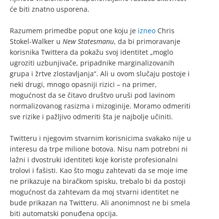
će biti znatno usporena.
Razumem primedbe poput one koju je
izneo
Chris
Stokel-Walker u
New Statesmanu
, da bi primoravanje
korisnika Twittera da pokažu svoj identitet „moglo
ugroziti uzbunjivače, pripadnike marginalizovanih
grupa i žrtve zlostavljanja“. Ali u ovom slučaju postoje i
neki drugi, mnogo opasniji rizici – na primer,
mogućnost da se čitavo društvo uruši pod lavinom
normalizovanog rasizma i mizoginije. Moramo odmeriti
sve rizike i pažljivo odmeriti šta je najbolje učiniti.
Twitteru i njegovim stvarnim korisnicima svakako nije u
interesu da trpe milione botova. Nisu nam potrebni ni
lažni i dvostruki identiteti koje koriste profesionalni
trolovi i fašisti. Kao što mogu zahtevati da se moje ime
ne prikazuje na biračkom spisku, trebalo bi da postoji
mogućnost da zahtevam da moj stvarni identitet ne
bude prikazan na Twitteru. Ali anonimnost ne bi smela
biti automatski ponuđena opcija.