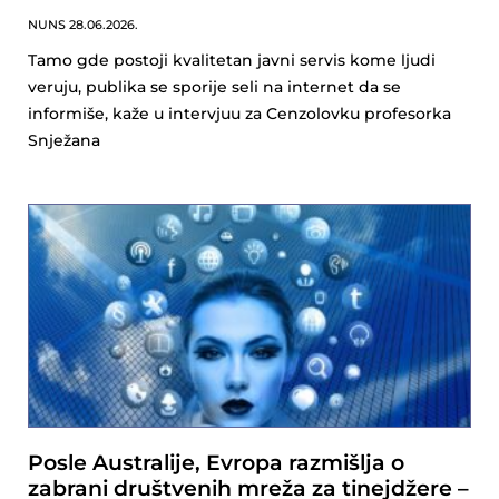
NUNS
28.06.2026.
Tamo gde postoji kvalitetan javni servis kome ljudi
veruju, publika se sporije seli na internet da se
informiše, kaže u intervjuu za Cenzolovku profesorka
Snježana
Posle Australije, Evropa razmišlja o
zabrani društvenih mreža za tinejdžere –