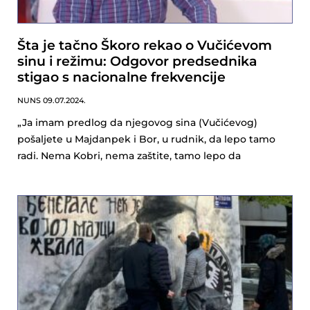
Šta je tačno Škoro rekao o Vučićevom
sinu i režimu: Odgovor predsednika
stigao s nacionalne frekvencije
NUNS
09.07.2024.
„Ja imam predlog da njegovog sina (Vučićevog)
pošaljete u Majdanpek i Bor, u rudnik, da lepo tamo
radi. Nema Kobri, nema zaštite, tamo lepo da