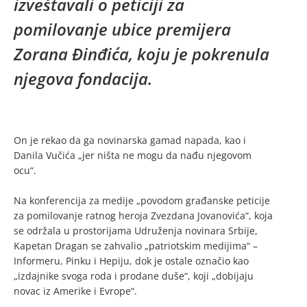
izveštavali o peticiji za
pomilovanje ubice premijera
Zorana Đinđića, koju je pokrenula
njegova fondacija.
On je rekao da ga novinarska gamad napada, kao i
Danila Vučića „jer ništa ne mogu da nađu njegovom
ocu“.
Na konferencija za medije „povodom građanske peticije
za pomilovanje ratnog heroja Zvezdana Jovanovića“, koja
se održala u prostorijama Udruženja novinara Srbije,
Kapetan Dragan se zahvalio „patriotskim medijima“ –
Informeru, Pinku i Hepiju, dok je ostale označio kao
„izdajnike svoga roda i prodane duše“, koji „dobijaju
novac iz Amerike i Evrope“.