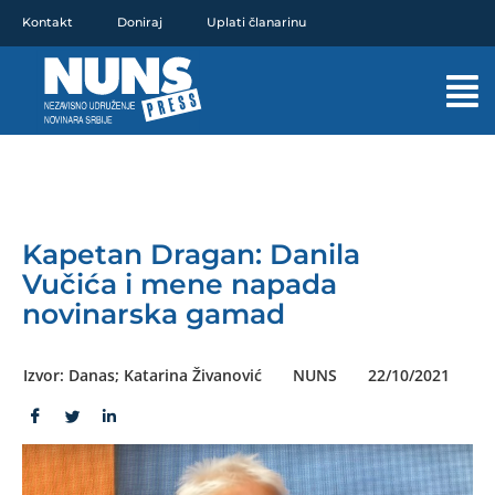
Pređi
Kontakt
Doniraj
Uplati članarinu
na
sadržaj
Mai
Men
Kapetan Dragan: Danila
Vučića i mene napada
novinarska gamad
Izvor: Danas; Katarina Živanović
NUNS
22/10/2021