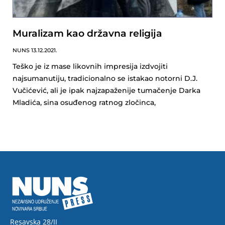
Muralizam kao državna religija
NUNS
13.12.2021.
Teško je iz mase likovnih impresija izdvojiti
najsumanutiju, tradicionalno se istakao notorni D.J.
Vučićević, ali je ipak najzapaženije tumačenje Darka
Mladića, sina osuđenog ratnog zločinca,
Resavska 28/II