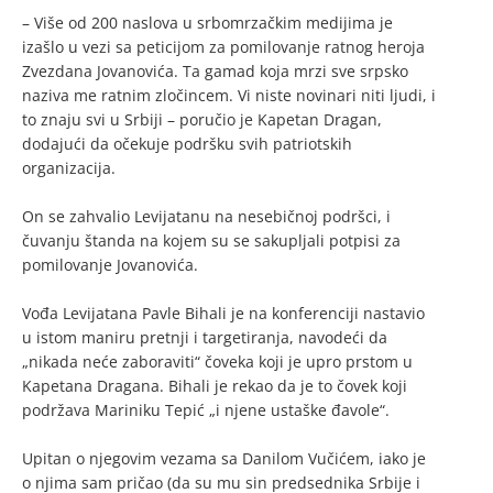
– Više od 200 naslova u srbomrzačkim medijima je
izašlo u vezi sa peticijom za pomilovanje ratnog heroja
Zvezdana Jovanovića. Ta gamad koja mrzi sve srpsko
naziva me ratnim zločincem. Vi niste novinari niti ljudi, i
to znaju svi u Srbiji – poručio je Kapetan Dragan,
dodajući da očekuje podršku svih patriotskih
organizacija.
On se zahvalio Levijatanu na nesebičnoj podršci, i
čuvanju štanda na kojem su se sakupljali potpisi za
pomilovanje Jovanovića.
Vođa Levijatana Pavle Bihali je na konferenciji nastavio
u istom maniru pretnji i targetiranja, navodeći da
„nikada neće zaboraviti“ čoveka koji je upro prstom u
Kapetana Dragana. Bihali je rekao da je to čovek koji
podržava Mariniku Tepić „i njene ustaške đavole“.
Upitan o njegovim vezama sa Danilom Vučićem, iako je
o njima sam pričao (da su mu sin predsednika Srbije i