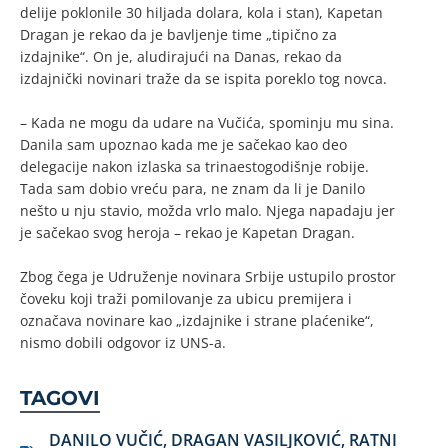
delije poklonile 30 hiljada dolara, kola i stan), Kapetan
Dragan je rekao da je bavljenje time „tipično za
izdajnike“. On je, aludirajući na Danas, rekao da
izdajnički novinari traže da se ispita poreklo tog novca.
– Kada ne mogu da udare na Vučića, spominju mu sina.
Danila sam upoznao kada me je sačekao kao deo
delegacije nakon izlaska sa trinaestogodišnje robije.
Tada sam dobio vreću para, ne znam da li je Danilo
nešto u nju stavio, možda vrlo malo. Njega napadaju jer
je sačekao svog heroja – rekao je Kapetan Dragan.
Zbog čega je Udruženje novinara Srbije ustupilo prostor
čoveku koji traži pomilovanje za ubicu premijera i
označava novinare kao „izdajnike i strane plaćenike“,
nismo dobili odgovor iz UNS-a.
TAGOVI
DANILO VUČIĆ
,
DRAGAN VASILJKOVIĆ
,
RATNI