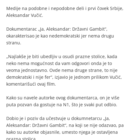
Medije na podobne i nepodobne deli i prvi čovek Srbije,
Aleksandar Vučić.
Dokumentarac „Ja, Aleksandar: Državni Gambit“,
okarakterisao je kao nedemokratski jer nema drugu
stranu.
„Najlakše je biti ubedljiv u osudi prazne stolice, kada
neko nema mogućnost da vam odgovori onda je to
veoma jednostavno. Ovde nema druge strane, to nije
demokratski i nije fer“, izjavio je jednom prilikom Vučić,
komentarišući ovaj film.
Kako su navele autorke ovog dokumentarca, on je više
puta pozvan da gostuje na N1, što je svaki put odbio.
Dobio je i poziv da učestvuje u dokumnetarcu „Ja,
Aleksandar: Državni Gambit“, na koji se nije odazvao, pa
kako su autorke objasnile, umesto njega je ostavljena
prazna stolica.