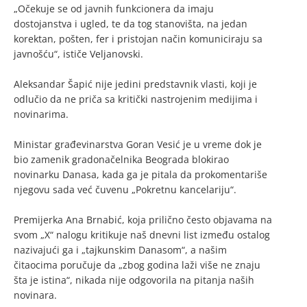
„Očekuje se od javnih funkcionera da imaju
dostojanstva i ugled, te da tog stanovišta, na jedan
korektan, pošten, fer i pristojan način komuniciraju sa
javnošću“, ističe Veljanovski.
Aleksandar Šapić nije jedini predstavnik vlasti, koji je
odlučio da ne priča sa kritički nastrojenim medijima i
novinarima.
Ministar građevinarstva Goran Vesić je u vreme dok je
bio zamenik gradonačelnika Beograda blokirao
novinarku Danasa, kada ga je pitala da prokomentariše
njegovu sada već čuvenu „Pokretnu kancelariju“.
Premijerka Ana Brnabić, koja prilično često objavama na
svom „X“ nalogu kritikuje naš dnevni list između ostalog
nazivajući ga i „tajkunskim Danasom“, a našim
čitaocima poručuje da „zbog godina laži više ne znaju
šta je istina“, nikada nije odgovorila na pitanja naših
novinara.