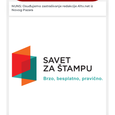
NUNS: Osuđujemo zastrašivanje redakcije A1tv.net iz
Novog Pazara