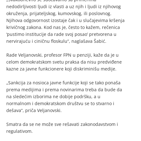
nedodirljivosti ljudi iz vlasti a uz njih i ljudi iz njihovog
okruženja, prijateljskog, kumovskog, ili poslovnog.
Njihova odgovornost izostaje čak i u slučajevima kršenja
krivičnog zakona. Kod nas je, često to kažem, rečenica
‘pustimo institucije da rade svoj posao’ pretvorena u
nervirajuću i ciničnu floskulu“, naglašava Šabić.
Rade Veljanovski, profesor FPN u penziji, kaže da je u
celom demokratskom svetu praksa da nisu predviđene
kazne za javne funkcionere koji diskriminišu medije.
„Sankcija za nosioca javne funkcije koji se tako ponaša
prema medijima i prema novinarima treba da bude da
na sledećim izborima ne dobije podršku, a u
normalnom i demokratskom društvu se to stvarno i
dešava“, priča Veljanovski.
Smatra da se ne može sve rešavati zakonodavstvom i
regulativom.