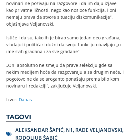
novinari ne pozivaju na razgovore i da im daju izjave
kao privatne ličnosti, nego kao nosioce funkcija, i oni
nemaju prava da stvore situaciju diskomunikacije“,
objašnjava Veljanovski.
Ističe i da su, iako ih je birao samo jedan deo građana,
vladajući političari dužni da svoju funkciju obavljaju „u
ime svih građana i za sve građane“.
„Oni apsolutno ne smeju da prave selekciju gde sa
nekim medijem hoće da razgovaraju a sa drugim neće, i
pogotovo ne da se aroganto ponašaju prema bilo kom
novinaru i redakciji“, zaključuje Veljanovski.
Izvor:
Danas
TAGOVI
ALEKSANDAR ŠAPIĆ
,
N1
,
RADE VELJANOVSKI
,
RODOLJUB ŠABIĆ