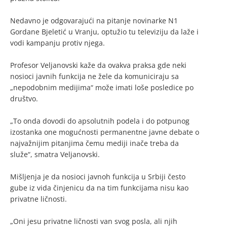
Nedavno je odgovarajući na pitanje novinarke N1
Gordane Bjeletić u Vranju, optužio tu televiziju da laže i
vodi kampanju protiv njega.
Profesor Veljanovski kaže da ovakva praksa gde neki
nosioci javnih funkcija ne žele da komuniciraju sa
„nepodobnim medijima“ može imati loše posledice po
društvo.
„To onda dovodi do apsolutnih podela i do potpunog
izostanka one mogućnosti permanentne javne debate o
najvažnijim pitanjima čemu mediji inače treba da
služe“, smatra Veljanovski.
Mišljenja je da nosioci javnoh funkcija u Srbiji često
gube iz vida činjenicu da na tim funkcijama nisu kao
privatne ličnosti.
„Oni jesu privatne ličnosti van svog posla, ali njih