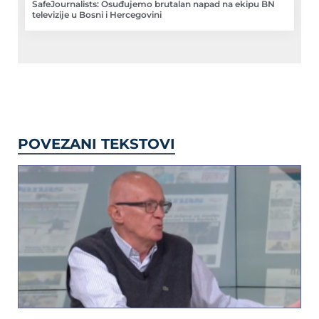
SafeJournalists: Osuđujemo brutalan napad na ekipu BN
televizije u Bosni i Hercegovini
POVEZANI TEKSTOVI