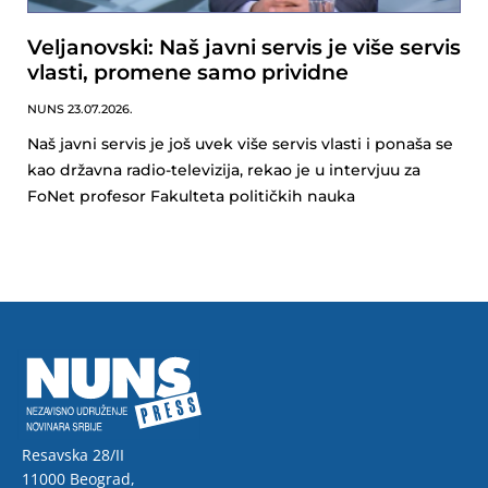
Veljanovski: Naš javni servis je više servis
vlasti, promene samo prividne
NUNS
23.07.2026.
Naš javni servis je još uvek više servis vlasti i ponaša se
kao državna radio-televizija, rekao je u intervjuu za
FoNet profesor Fakulteta političkih nauka
Resavska 28/II
11000 Beograd,