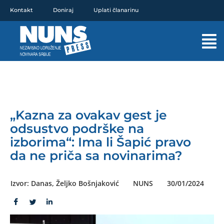
Pređi
Kontakt
Doniraj
Uplati članarinu
na
sadržaj
Mai
Men
„Kazna za ovakav gest je
odsustvo podrške na
izborima“: Ima li Šapić pravo
da ne priča sa novinarima?
Izvor: Danas, Željko Bošnjaković
NUNS
30/01/2024