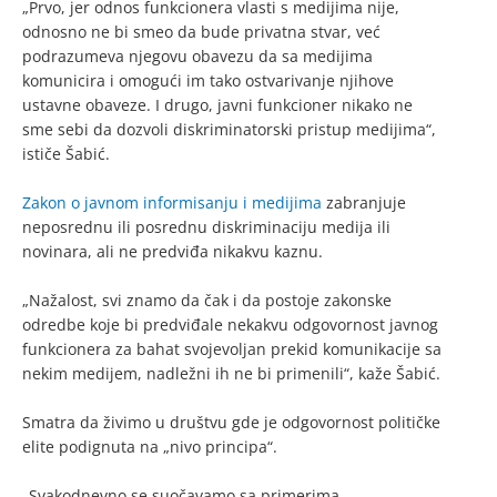
„Prvo, jer odnos funkcionera vlasti s medijima nije,
odnosno ne bi smeo da bude privatna stvar, već
podrazumeva njegovu obavezu da sa medijima
komunicira i omogući im tako ostvarivanje njihove
ustavne obaveze. I drugo, javni funkcioner nikako ne
sme sebi da dozvoli diskriminatorski pristup medijima“,
ističe Šabić.
Zakon o javnom informisanju i medijima
zabranjuje
neposrednu ili posrednu diskriminaciju medija ili
novinara, ali ne predviđa nikakvu kaznu.
„Nažalost, svi znamo da čak i da postoje zakonske
odredbe koje bi predviđale nekakvu odgovornost javnog
funkcionera za bahat svojevoljan prekid komunikacije sa
nekim medijem, nadležni ih ne bi primenili“, kaže Šabić.
Smatra da živimo u društvu gde je odgovornost političke
elite podignuta na „nivo principa“.
„Svakodnevno se suočavamo sa primerima