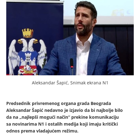
Aleksandar Šapić, Snimak ekrana N1
Predsednik privremenog organa grada Beograda
Aleksandar Šapić nedavno je izjavio da bi najbolje bilo
da na „najlepši mogući način“ prekine komunikaciju
sa novinarima N1 i ostalih medija koji imaju kritički
odnos prema vladajućem režimu.