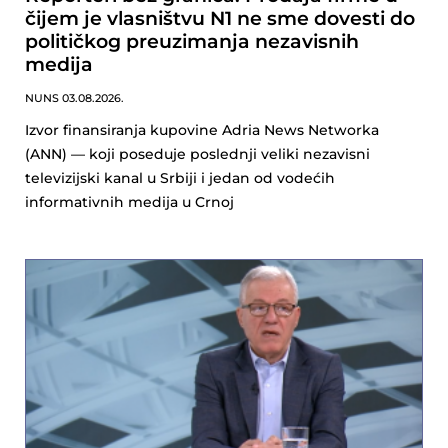
čijem je vlasništvu N1 ne sme dovesti do
političkog preuzimanja nezavisnih
medija
NUNS
03.08.2026.
Izvor finansiranja kupovine Adria News Networka
(ANN) — koji poseduje poslednji veliki nezavisni
televizijski kanal u Srbiji i jedan od vodećih
informativnih medija u Crnoj