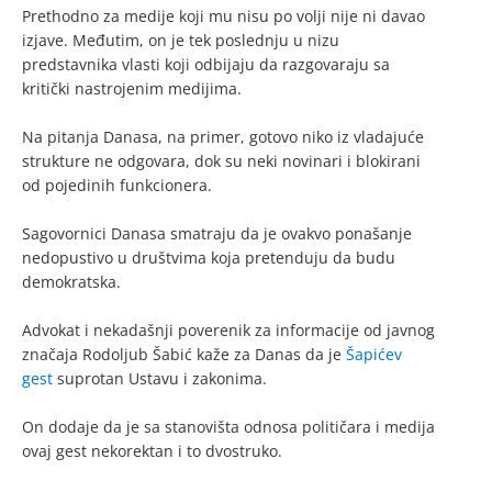
Prethodno za medije koji mu nisu po volji nije ni davao
izjave. Međutim, on je tek poslednju u nizu
predstavnika vlasti koji odbijaju da razgovaraju sa
kritički nastrojenim medijima.
Na pitanja Danasa, na primer, gotovo niko iz vladajuće
strukture ne odgovara, dok su neki novinari i blokirani
od pojedinih funkcionera.
Sagovornici Danasa smatraju da je ovakvo ponašanje
nedopustivo u društvima koja pretenduju da budu
demokratska.
Advokat i nekadašnji poverenik za informacije od javnog
značaja Rodoljub Šabić kaže za Danas da je
Šapićev
gest
suprotan Ustavu i zakonima.
On dodaje da je sa stanovišta odnosa političara i medija
ovaj gest nekorektan i to dvostruko.