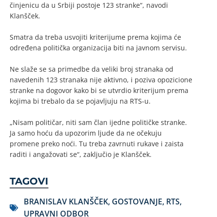
činjenicu da u Srbiji postoje 123 stranke“, navodi
Klanšček.
Smatra da treba usvojiti kriterijume prema kojima će
određena politička organizacija biti na javnom servisu.
Ne slaže se sa primedbe da veliki broj stranaka od
navedenih 123 stranaka nije aktivno, i poziva opozicione
stranke na dogovor kako bi se utvrdio kriterijum prema
kojima bi trebalo da se pojavljuju na RTS-u.
„Nisam političar, niti sam član ijedne političke stranke.
Ja samo hoću da upozorim ljude da ne očekuju
promene preko noći. Tu treba zavrnuti rukave i zaista
raditi i angažovati se“, zaključio je Klanšček.
TAGOVI
BRANISLAV KLANŠČEK
,
GOSTOVANJE
,
RTS
,
UPRAVNI ODBOR