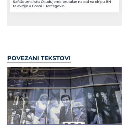
SafeJournalists: Osuđujemo brutalan napad na ekipu BN
televizije u Bosni i Hercegovini
POVEZANI TEKSTOVI