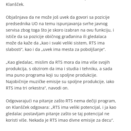
Klanšček.
Objašnjava da ne može još uvek da govori sa pozicije
predsednika UO na temu ispunjavanja svrhe javnog
servisa zbog toga što je skoro izabran na ovu funkciju, i
ističe da sa pozicije običnog građanina ili gledalaca
može da kaže da „kao i svaki veliki sistem, RTS ima
slabosti“, kao i da „uvek ima mesta za poboljšanje“.
„Kao gledalac, mislim da RTS mora da ima više svojih
produkcija, s obzirom da ima i studia i tehniku, a sada
ima puno programa koji su spoljne produkcije.
Najobičnije muzičke emisije su spoljne produkcije, iako
RTS ima tri orkestra“, navodi on.
Odgovarajući na pitanje zašto RTS nema dečiji program,
on Klanšček odgovara: „RTS ima veliki potencijal, i ja kao
gledalac postavljam pitanje zašto se taj potencijal ne
koristi više. Nekada je RTS imao divne emisije za decu“.