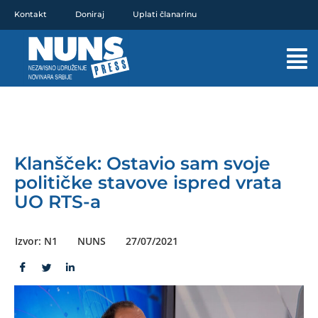
Pređi
Kontakt
Doniraj
Uplati članarinu
na
sadržaj
Mai
Men
Klanšček: Ostavio sam svoje
političke stavove ispred vrata
UO RTS-a
Izvor: N1
NUNS
27/07/2021