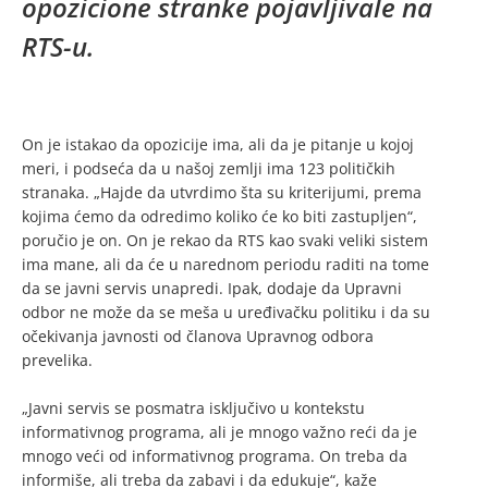
opozicione stranke pojavljivale na
RTS-u.
On je istakao da opozicije ima, ali da je pitanje u kojoj
meri, i podseća da u našoj zemlji ima 123 političkih
stranaka. „Hajde da utvrdimo šta su kriterijumi, prema
kojima ćemo da odredimo koliko će ko biti zastupljen“,
poručio je on. On je rekao da RTS kao svaki veliki sistem
ima mane, ali da će u narednom periodu raditi na tome
da se javni servis unapredi. Ipak, dodaje da Upravni
odbor ne može da se meša u uređivačku politiku i da su
očekivanja javnosti od članova Upravnog odbora
prevelika.
„Javni servis se posmatra isključivo u kontekstu
informativnog programa, ali je mnogo važno reći da je
mnogo veći od informativnog programa. On treba da
informiše, ali treba da zabavi i da edukuje“, kaže