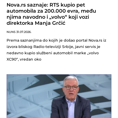
Nova.rs saznaje: RTS kupio pet
automobila za 200.000 evra, među
njima navodno i „volvo“ koji vozi
direktorka Manja Grčić
NUNS
31.07.2026.
Prema saznanjima do kojih je došao portal Nova.rs iz
izvora bliskog Radio-televiziji Srbije, javni servis je
nedavno kupio službeni automobil marke „volvo
XC90“, vredan oko