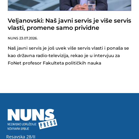
Veljanovski: Naš javni servis je više servis
vlasti, promene samo prividne
NUNS
23.07.2026.
Naš javni servis je još uvek više servis vlasti i ponaša se
kao državna radio-televizija, rekao je u intervjuu za
FoNet profesor Fakulteta političkih nauka
Resavska 28/II