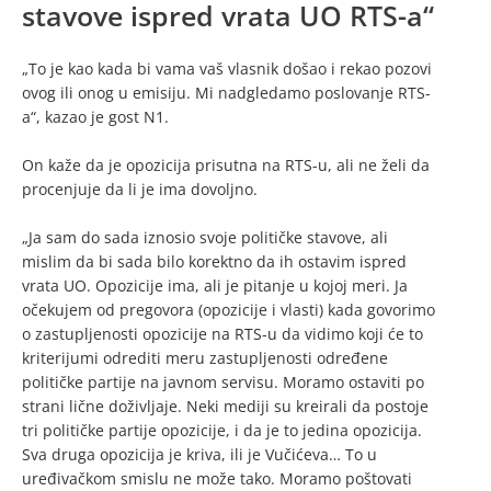
stavove ispred vrata UO RTS-a“
„To je kao kada bi vama vaš vlasnik došao i rekao pozovi
ovog ili onog u emisiju. Mi nadgledamo poslovanje RTS-
a“, kazao je gost N1.
On kaže da je opozicija prisutna na RTS-u, ali ne želi da
procenjuje da li je ima dovoljno.
„Ja sam do sada iznosio svoje političke stavove, ali
mislim da bi sada bilo korektno da ih ostavim ispred
vrata UO. Opozicije ima, ali je pitanje u kojoj meri. Ja
očekujem od pregovora (opozicije i vlasti) kada govorimo
o zastupljenosti opozicije na RTS-u da vidimo koji će to
kriterijumi odrediti meru zastupljenosti određene
političke partije na javnom servisu. Moramo ostaviti po
strani lične doživljaje. Neki mediji su kreirali da postoje
tri političke partije opozicije, i da je to jedina opozicija.
Sva druga opozicija je kriva, ili je Vučićeva… To u
uređivačkom smislu ne može tako. Moramo poštovati