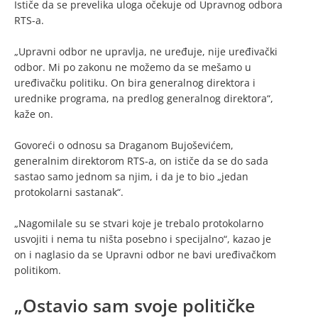
Ističe da se prevelika uloga očekuje od Upravnog odbora
RTS-a.
„Upravni odbor ne upravlja, ne uređuje, nije uređivački
odbor. Mi po zakonu ne možemo da se mešamo u
uređivačku politiku. On bira generalnog direktora i
urednike programa, na predlog generalnog direktora“,
kaže on.
Govoreći o odnosu sa Draganom Bujoševićem,
generalnim direktorom RTS-a, on ističe da se do sada
sastao samo jednom sa njim, i da je to bio „jedan
protokolarni sastanak“.
„Nagomilale su se stvari koje je trebalo protokolarno
usvojiti i nema tu ništa posebno i specijalno“, kazao je
on i naglasio da se Upravni odbor ne bavi uređivačkom
politikom.
„Ostavio sam svoje političke