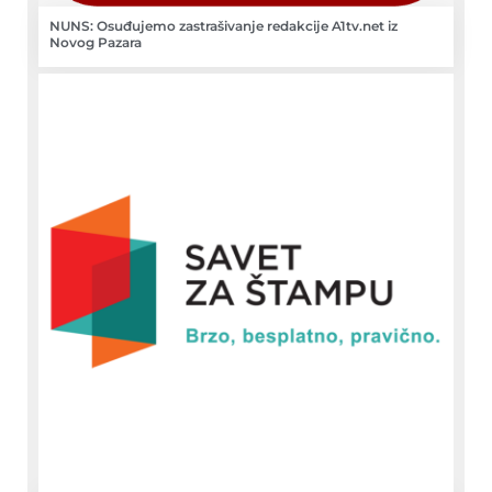
NUNS: Osuđujemo zastrašivanje redakcije A1tv.net iz
Novog Pazara