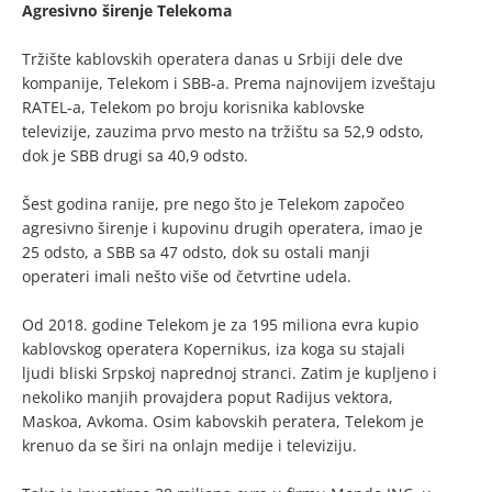
Agresivno širenje Telekoma
Tržište kablovskih operatera danas u Srbiji dele dve
kompanije, Telekom i SBB-a. Prema najnovijem izveštaju
RATEL-a, Telekom po broju korisnika kablovske
televizije, zauzima prvo mesto na tržištu sa 52,9 odsto,
dok je SBB drugi sa 40,9 odsto.
Šest godina ranije, pre nego što je Telekom započeo
agresivno širenje i kupovinu drugih operatera, imao je
25 odsto, a SBB sa 47 odsto, dok su ostali manji
operateri imali nešto više od četvrtine udela.
Od 2018. godine Telekom je za 195 miliona evra kupio
kablovskog operatera Kopernikus, iza koga su stajali
ljudi bliski Srpskoj naprednoj stranci. Zatim je kupljeno i
nekoliko manjih provajdera poput Radijus vektora,
Maskoa, Avkoma. Osim kabovskih peratera, Telekom je
krenuo da se širi na onlajn medije i televiziju.