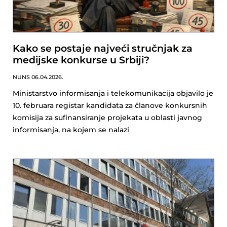
Kako se postaje najveći stručnjak za
medijske konkurse u Srbiji?
NUNS
06.04.2026.
Ministarstvo informisanja i telekomunikacija objavilo je
10. februara registar kandidata za članove konkursnih
komisija za sufinansiranje projekata u oblasti javnog
informisanja, na kojem se nalazi