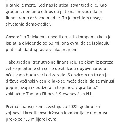
pitanje je mere. Kod nas je uticaj stvar tradicije. Kao
građani, nemamo odnos da je to naš novac i da mi
finansiramo državne medije. To je problem našeg
shvatanja demokratije“.
Govoreći o Telekomu, navodi da je to kompanija koja je
isplatila dividende od 53 miliona evra, da se isplaćuju
plate, ali da dug raste veliko brzinom.
„Iako građani trenutno ne finansiraju Telekom iz poreza,
veliko je pitanje šta će se desiti kada dugovi narastu i
očekivano budu veći od zarade. S obzirom na to da je
država većinski vlasnik, lako se može desiti da se minusi
popunjavaju iz budžeta, a to je novac građana,“
zaključuje Tamara Filipović-Stevanović za N1.
Prema finansijskom izveštaju za 2022. godinu, za
zajmove i kredite ova državna kompanija je u minusu
preko od 1,5 milijardi evra.