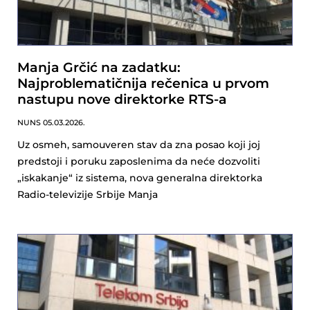
Manja Grčić na zadatku:
Najproblematičnija rečenica u prvom
nastupu nove direktorke RTS-a
NUNS
05.03.2026.
Uz osmeh, samouveren stav da zna posao koji joj
predstoji i poruku zaposlenima da neće dozvoliti
„iskakanje“ iz sistema, nova generalna direktorka
Radio-televizije Srbije Manja