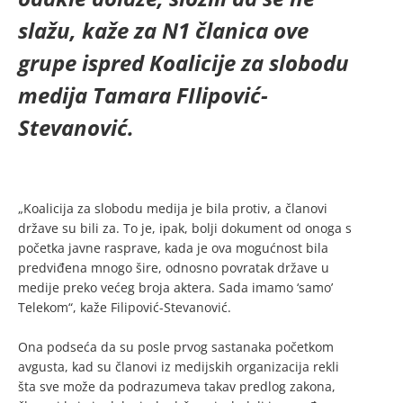
slažu, kaže za N1 članica ove
grupe ispred Koalicije za slobodu
medija Tamara FIlipović-
Stevanović.
„Koalicija za slobodu medija je bila protiv, a članovi
države su bili za. To je, ipak, bolji dokument od onoga s
početka javne rasprave, kada je ova mogućnost bila
predviđena mnogo šire, odnosno povratak države u
medije preko većeg broja aktera. Sada imamo ‘samo’
Telekom“, kaže Filipović-Stevanović.
Ona podseća da su posle prvog sastanaka početkom
avgusta, kad su članovi iz medijskih organizacija rekli
šta sve može da podrazumeva takav predlog zakona,