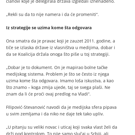
članovi koje je delegirala država izgledali iznenađeno.
„Rekli su da to nije namera i da će promeniti“.
Iz strategije se uzima kome šta odgovara
Ona smatra da je pravac koji je zauzet 2011. godine, a
tiče se izlaska države iz vlasništva u medijima, dobar i
da se Koalicija držala onoga što piše u toj strategiji.
„Dobar je to dokument. On je mapirao bolne tačke
medijskog sistema. Problem je što se često iz njega
uzima kome šta odgovara. Imamo loša iskustva, a kao
što znamo – koga zmija ujede, taj se svega plaši. Ne
znam da li će proći ovaj predlog na Vladi“.
FIlipović-Stevanović navodi da je medijska sfera pipava
u svim zemljama i da niko ne daje tek tako upliv.
„U pitanju su veliki novac i uticaj koji svaka vlast želi da
drži pod kontrolom. To nije samo slučaj u Srbiji, ali