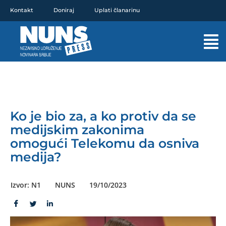
Pređi
Kontakt
Doniraj
Uplati članarinu
na
sadržaj
Mai
Men
Ko je bio za, a ko protiv da se
medijskim zakonima
omogući Telekomu da osniva
medija?
Izvor: N1
NUNS
19/10/2023