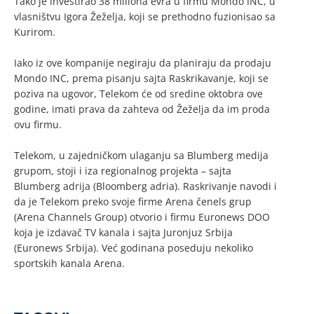
Tako je investirao 38 miliona evra u firmu Mondo INC, u
vlasništvu Igora Žeželja, koji se prethodno fuzionisao sa
Kurirom.
Iako iz ove kompanije negiraju da planiraju da prodaju
Mondo INC, prema pisanju sajta Raskrikavanje, koji se
poziva na ugovor, Telekom će od sredine oktobra ove
godine, imati prava da zahteva od Žeželja da im proda
ovu firmu.
Telekom, u zajedničkom ulaganju sa Blumberg medija
grupom, stoji i iza regionalnog projekta – sajta
Blumberg adrija (Bloomberg adria). Raskrivanje navodi i
da je Telekom preko svoje firme Arena čenels grup
(Arena Channels Group) otvorio i firmu Euronews DOO
koja je izdavač TV kanala i sajta Juronjuz Srbija
(Euronews Srbija). Već godinana poseduju nekoliko
sportskih kanala Arena.