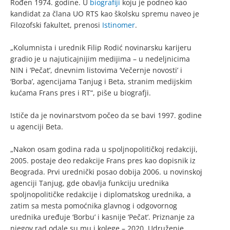
Rođen 1974. godine. U
biografiji
koju je podneo kao
kandidat za člana UO RTS kao školsku spremu naveo je
Filozofski fakultet, prenosi
Istinomer
.
„Kolumnista i urednik Filip Rodić novinarsku karijeru
gradio je u najuticajnijim medijima – u nedeljnicima
NIN i ‘Pečat’, dnevnim listovima ‘Večernje novosti’ i
‘Borba’, agencijama Tanjug i Beta, stranim medijskim
kućama Frans pres i RT“, piše u biografji.
Ističe da je novinarstvom počeo da se bavi 1997. godine
u agenciji Beta.
„Nakon osam godina rada u spoljnopolitičkoj redakciji,
2005. postaje deo redakcije Frans pres kao dopisnik iz
Beograda. Prvi urednički posao dobija 2006. u novinskoj
agenciji Tanjug, gde obavlja funkciju urednika
spoljnopolitičke redakcije i diplomatskog urednika, a
zatim sa mesta pomoćnika glavnog i odgovornog
urednika uređuje ‘Borbu’ i kasnije ‘Pečat’. Priznanje za
njegov rad odale su mu i kolege – 2020. Udruženje