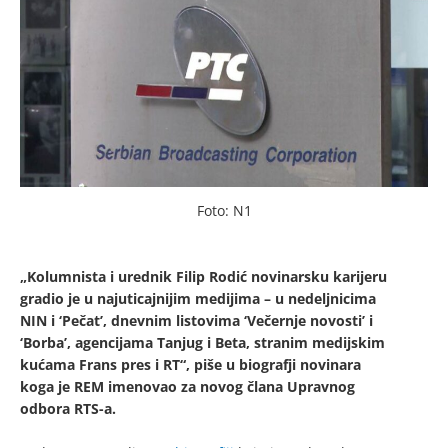
Foto: N1
„Kolumnista i urednik Filip Rodić novinarsku karijeru
gradio je u najuticajnijim medijima – u nedeljnicima
NIN i ‘Pečat’, dnevnim listovima ‘Večernje novosti’ i
‘Borba’, agencijama Tanjug i Beta, stranim medijskim
kućama Frans pres i RT“, piše u biografji novinara
koga je REM imenovao za novog člana Upravnog
odbora RTS-a.