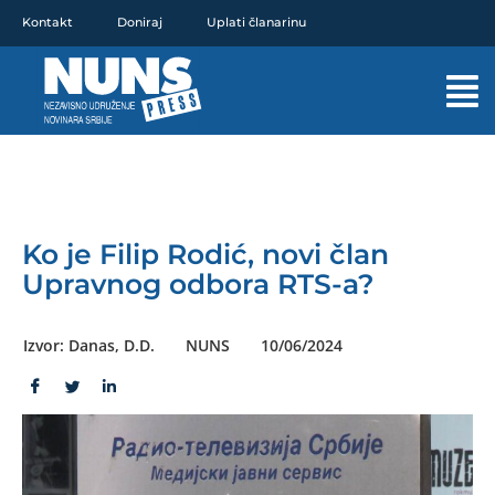
Pređi
Kontakt
Doniraj
Uplati članarinu
na
sadržaj
Mai
Men
Ko je Filip Rodić, novi član
Upravnog odbora RTS-a?
Izvor: Danas, D.D.
NUNS
10/06/2024