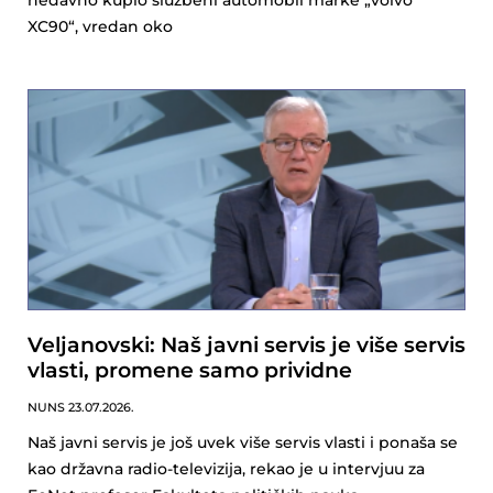
nedavno kupio službeni automobil marke „volvo
XC90“, vredan oko
Veljanovski: Naš javni servis je više servis
vlasti, promene samo prividne
NUNS
23.07.2026.
Naš javni servis je još uvek više servis vlasti i ponaša se
kao državna radio-televizija, rekao je u intervjuu za