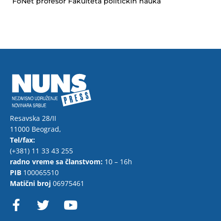
FoNet profesor Fakulteta političkih nauka
Resavska 28/II
11000 Beograd,
Tel/fax:
(+381) 11 33 43 255
radno vreme sa članstvom:
10 – 16h
PIB
100065510
Matični broj
06975461
F
T
Y
a
w
o
c
i
u