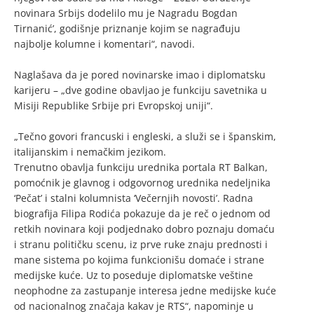
novinara Srbijs dodelilo mu je Nagradu Bogdan
Tirnanić’, godišnje priznanje kojim se nagrađuju
najbolje kolumne i komentari“, navodi.
Naglašava da je pored novinarske imao i diplomatsku
karijeru – „dve godine obavljao je funkciju savetnika u
Misiji Republike Srbije pri Evropskoj uniji“.
„Tečno govori francuski i engleski, a služi se i španskim,
italijanskim i nemačkim jezikom.
Trenutno obavlja funkciju urednika portala RT Balkan,
pomoćnik je glavnog i odgovornog urednika nedeljnika
‘Pečat’ i stalni kolumnista ‘Večernjih novosti’. Radna
biografija Filipa Rodića pokazuje da je reč o jednom od
retkih novinara koji podjednako dobro poznaju domaću
i stranu političku scenu, iz prve ruke znaju prednosti i
mane sistema po kojima funkcionišu domaće i strane
medijske kuće. Uz to poseduje diplomatske veštine
neophodne za zastupanje interesa jedne medijske kuće
od nacionalnog značaja kakav je RTS“, napominje u