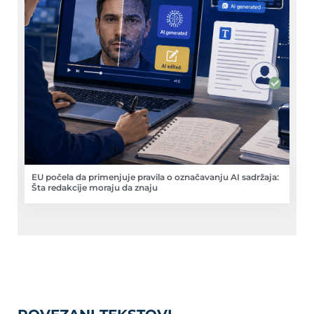
EU počela da primenjuje pravila o označavanju AI sadržaja:
Šta redakcije moraju da znaju