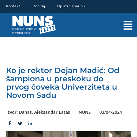
Pređi
Kontakt
Doniraj
Uplati članarinu
na
sadržaj
Mai
Men
Ko je rektor Dejan Madić: Od
šampiona u preskoku do
prvog čoveka Univerziteta u
Novom Sadu
Izvor: Danas, Aleksandar Latas
NUNS
03/04/2024