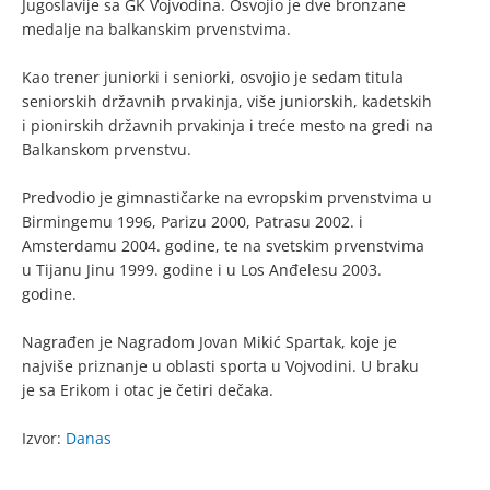
Jugoslavije sa GK Vojvodina. Osvojio je dve bronzane
medalje na balkanskim prvenstvima.
Kao trener juniorki i seniorki, osvojio je sedam titula
seniorskih državnih prvakinja, više juniorskih, kadetskih
i pionirskih državnih prvakinja i treće mesto na gredi na
Balkanskom prvenstvu.
Predvodio je gimnastičarke na evropskim prvenstvima u
Birmingemu 1996, Parizu 2000, Patrasu 2002. i
Amsterdamu 2004. godine, te na svetskim prvenstvima
u Tijanu Jinu 1999. godine i u Los Anđelesu 2003.
godine.
Nagrađen je Nagradom Jovan Mikić Spartak, koje je
najviše priznanje u oblasti sporta u Vojvodini. U braku
je sa Erikom i otac je četiri dečaka.
Izvor:
Danas