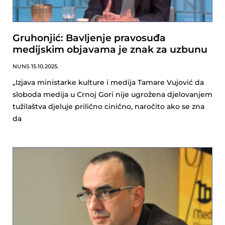
Gruhonjić: Bavljenje pravosuđa
medijskim objavama je znak za uzbunu
NUNS
15.10.2025.
„Izjava ministarke kulture i medija Tamare Vujović da
sloboda medija u Crnoj Gori nije ugrožena djelovanjem
tužilaštva djeluje prilično cinično, naročito ako se zna
da