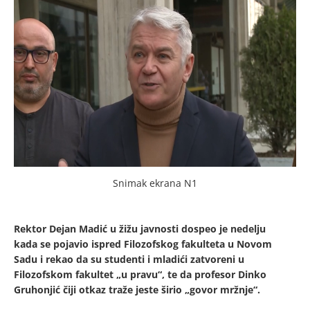
Snimak ekrana N1
Rektor Dejan Madić u žižu javnosti dospeo je nedelju
kada se pojavio ispred Filozofskog fakulteta u Novom
Sadu i rekao da su studenti i mladići zatvoreni u
Filozofskom fakultet „u pravu“, te da profesor Dinko
Gruhonjić čiji otkaz traže jeste širio „govor mržnje“.