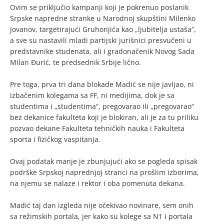
Ovim se priključio kampanji koji je pokrenuo poslanik
Srpske napredne stranke u Narodnoj skupštini Milenko
Jovanov, targetirajući Gruhonjića kao „ljubitelja ustaša“,
a sve su nastavili mladi partijski jurišnici presvučeni u
predstavnike studenata, ali i gradonačenik Novog Sada
Milan Đurić, te predsednik Srbije lično.
Pre toga, prva tri dana blokade Madić se nije javljao, ni
izbačenim kolegama sa FF, ni medijima, dok je sa
studentima i „studentima“, pregovarao ili „pregovarao“
bez dekanice fakulteta koji je blokiran, ali je za tu priliku
pozvao dekane Fakulteta tehničkih nauka i Fakulteta
sporta i fizičkog vaspitanja.
Ovaj podatak manje je zbunjujući ako se pogleda spisak
podrške Srpskoj naprednjoj stranci na prošlim izborima,
na njemu se nalaze i rektor i oba pomenuta dekana.
Madić taj dan izgleda nije očekivao novinare, sem onih
sa režimskih portala, jer kako su kolege sa N1 i portala