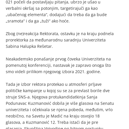
021 počeli da postavljaju pitanja, ubrzo je ušao u
verbalni okršaj sa potonjim, targetirajuči ga kao
„ubačenog elementa“, dodajući da treba da ga bude
„sramota“ i da ga „tuži“ ako hoće.
Zbog (ne)reakcija Rektorata, ostavku je na kraju podnela
prorektorka za međunarodnu saradnju Univerziteta
Sabina Halupka Rešetar.
Neakademsko ponašanje prvog čoveka Univerziteta na
pomenutoj konferenciji, nastavak je zapravo onoga što
smo videli prilikom njegovog izbora 2021. godine.
Tada je izbor rektora protekao u atmosferi prljave
političke kampanje u kojoj su se za prevlast borile dve
struje SNS-a. Njegova protukandidatkinja Sanja
Podunavac Kuzmanović dobila je više glasova na Senatu
univerziteta i očekivala se njena pobeda, međutim, vrlo
neobično, na Savetu je Madić na kraju osvojio 18
glasova, a Kuzmanović 12. Treba istaći da je pre
glasanja, Skupština Vojvodine po hitnom postupku