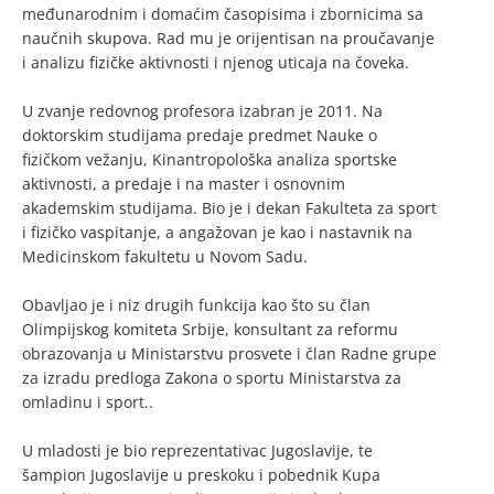
međunarodnim i domaćim časopisima i zbornicima sa
naučnih skupova. Rad mu je orijentisan na proučavanje
i analizu fizičke aktivnosti i njenog uticaja na čoveka.
U zvanje redovnog profesora izabran je 2011. Na
doktorskim studijama predaje predmet Nauke o
fizičkom vežanju, Kinantropološka analiza sportske
aktivnosti, a predaje i na master i osnovnim
akademskim studijama. Bio je i dekan Fakulteta za sport
i fizičko vaspitanje, a angažovan je kao i nastavnik na
Medicinskom fakultetu u Novom Sadu.
Obavljao je i niz drugih funkcija kao što su član
Olimpijskog komiteta Srbije, konsultant za reformu
obrazovanja u Ministarstvu prosvete i član Radne grupe
za izradu predloga Zakona o sportu Ministarstva za
omladinu i sport..
U mladosti je bio reprezentativac Jugoslavije, te
šampion Jugoslavije u preskoku i pobednik Kupa