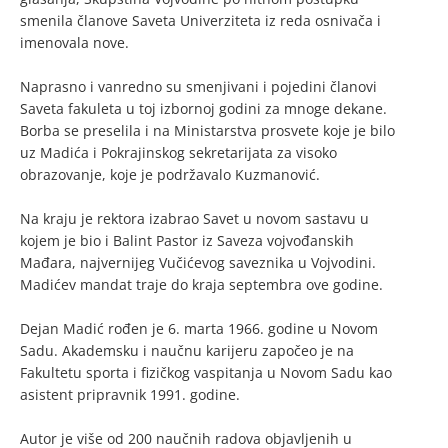
smenila članove Saveta Univerziteta iz reda osnivača i
imenovala nove.
Naprasno i vanredno su smenjivani i pojedini članovi
Saveta fakuleta u toj izbornoj godini za mnoge dekane.
Borba se preselila i na Ministarstva prosvete koje je bilo
uz Madića i Pokrajinskog sekretarijata za visoko
obrazovanje, koje je podržavalo Kuzmanović.
Na kraju je rektora izabrao Savet u novom sastavu u
kojem je bio i Balint Pastor iz Saveza vojvođanskih
Mađara, najvernijeg Vučićevog saveznika u Vojvodini.
Madićev mandat traje do kraja septembra ove godine.
Dejan Madić rođen je 6. marta 1966. godine u Novom
Sadu. Akademsku i naučnu karijeru započeo je na
Fakultetu sporta i fizičkog vaspitanja u Novom Sadu kao
asistent pripravnik 1991. godine.
Autor je više od 200 naučnih radova objavljenih u