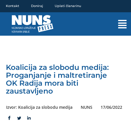
Pređi
Kontakt
Doniraj
Uplati članarinu
na
sadržaj
Mai
Men
Koalicija za slobodu medija:
Proganjanje i maltretiranje
OK Radija mora biti
zaustavljeno
Izvor: Koalicija za slobodu medija
NUNS
17/06/2022