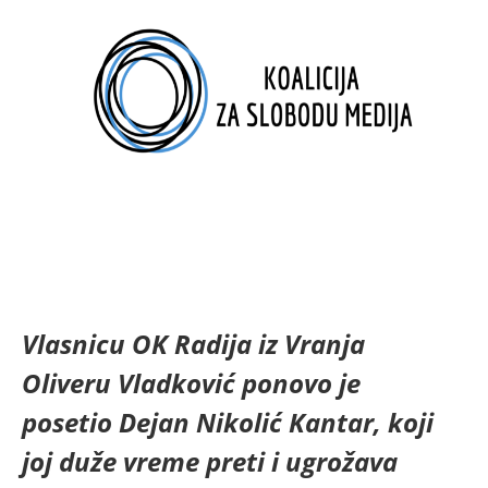
Vlasnicu OK Radija iz Vranja
Oliveru Vladković ponovo je
posetio Dejan Nikolić Kantar, koji
joj duže vreme preti i ugrožava