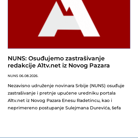
NUNS: Osuđujemo zastrašivanje
redakcije A1tv.net iz Novog Pazara
NUNS
06.08.2026.
Nezavisno udruženje novinara Srbije (NUNS) osuđuje
zastrašivanje i pretnje upućene uredniku portala
A1tv.net iz Novog Pazara Enesu Radetincu, kao i
neprimereno postupanje Sulejmana Durevića, šefa