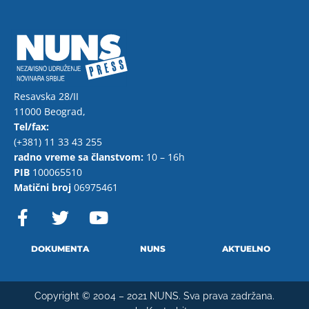
Resavska 28/II
11000 Beograd,
Tel/fax:
(+381) 11 33 43 255
radno vreme sa članstvom:
10 – 16h
PIB
100065510
Matični broj
06975461
F
T
Y
a
w
o
c
i
u
e
t
t
DOKUMENTA
NUNS
AKTUELNO
b
t
u
o
e
b
Copyright © 2004 – 2021 NUNS. Sva prava zadržana.
o
r
e