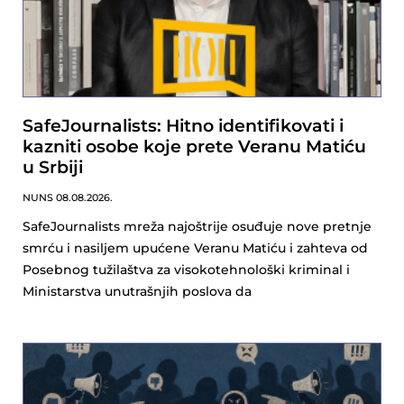
SafeJournalists: Hitno identifikovati i
kazniti osobe koje prete Veranu Matiću
u Srbiji
NUNS
08.08.2026.
SafeJournalists mreža najoštrije osuđuje nove pretnje
smrću i nasiljem upućene Veranu Matiću i zahteva od
Posebnog tužilaštva za visokotehnološki kriminal i
Ministarstva unutrašnjih poslova da