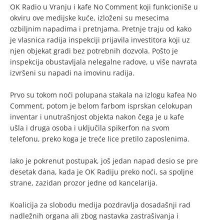
OK Radio u Vranju i kafe No Comment koji funkcioniše u
okviru ove medijske kuće, izloženi su mesecima
ozbiljnim napadima i pretnjama. Pretnje traju od kako
je vlasnica radija inspekciji prijavila investitora koji uz
njen objekat gradi bez potrebnih dozvola. Pošto je
inspekcija obustavljala nelegalne radove, u više navrata
izvršeni su napadi na imovinu radija.
Prvo su tokom noći polupana stakala na izlogu kafea No
Comment, potom je belom farbom isprskan celokupan
inventar i unutrašnjost objekta nakon čega je u kafe
ušla i druga osoba i uključila spikerfon na svom
telefonu, preko koga je treće lice pretilo zaposlenima.
Iako je pokrenut postupak, još jedan napad desio se pre
desetak dana, kada je OK Radiju preko noći, sa spoljne
strane, zazidan prozor jedne od kancelarija.
Koalicija za slobodu medija pozdravlja dosadašnji rad
nadležnih organa ali zbog nastavka zastrašivanja i