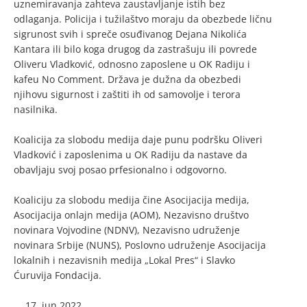
uznemiravanja zahteva zaustavljanje istih bez
odlaganja. Policija i tužilaštvo moraju da obezbede ličnu
sigrunost svih i spreče osuđivanog Dejana Nikolića
Kantara ili bilo koga drugog da zastrašuju ili povrede
Oliveru Vladković, odnosno zaposlene u OK Radiju i
kafeu No Comment. Država je dužna da obezbedi
njihovu sigurnost i zaštiti ih od samovolje i terora
nasilnika.
Koalicija za slobodu medija daje punu podršku Oliveri
Vladković i zaposlenima u OK Radiju da nastave da
obavljaju svoj posao prfesionalno i odgovorno.
Koaliciju za slobodu medija čine Asocijacija medija,
Asocijacija onlajn medija (AOM), Nezavisno društvo
novinara Vojvodine (NDNV), Nezavisno udruženje
novinara Srbije (NUNS), Poslovno udruženje Asocijacija
lokalnih i nezavisnih medija „Lokal Pres“ i Slavko
Ćuruvija Fondacija.
jun 2022.