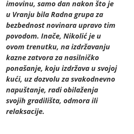
imovinu, samo dan nakon što je
u Vranju bila Radna grupa za
bezbednost novinara upravo tim
povodom. Inače, Nikolić je u
ovom trenutku, na izdržavanju
kazne zatvora za nasilničko
ponašanje, koju izdržava u svojoj
kući, uz dozvolu za svakodnevno
napuštanje, radi obilaženja
svojih gradilišta, odmora ili
relaksacije.