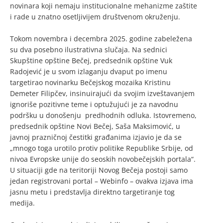
novinara koji nemaju institucionalne mehanizme zaštite
i rade u znatno osetljivijem društvenom okruženju.
Tokom novembra i decembra 2025. godine zabeležena
su dva posebno ilustrativna slučaja. Na sednici
Skupštine opštine Bečej, predsednik opštine Vuk
Radojević je u svom izlaganju dvaput po imenu
targetirao novinarku Bečejskog mozaika Kristinu
Demeter Filipčev, insinuirajući da svojim izveštavanjem
ignoriše pozitivne teme i optužujući je za navodnu
podršku u donošenju predhodnih odluka. Istovremeno,
predsednik opštine Novi Bečej, Saša Maksimović, u
javnoj prazničnoj čestitki građanima izjavio je da se
„mnogo toga urotilo protiv politike Republike Srbije, od
nivoa Evropske unije do seoskih novobečejskih portala“.
U situaciji gde na teritoriji Novog Bečeja postoji samo
jedan registrovani portal – Webinfo – ovakva izjava ima
jasnu metu i predstavlja direktno targetiranje tog
medija.