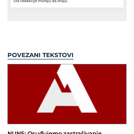
Šta redakcije moraju da znaju
POVEZANI TEKSTOVI
NUNS: Osuđujemo zastrašivanje