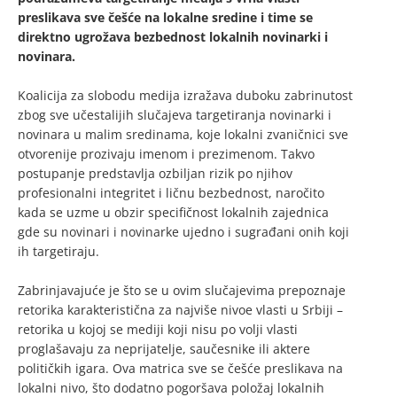
preslikava sve češće na lokalne sredine i time se
direktno ugrožava bezbednost lokalnih novinarki i
novinara.
Koalicija za slobodu medija izražava duboku zabrinutost
zbog sve učestalijih slučajeva targetiranja novinarki i
novinara u malim sredinama, koje lokalni zvaničnici sve
otvorenije prozivaju imenom i prezimenom. Takvo
postupanje predstavlja ozbiljan rizik po njihov
profesionalni integritet i ličnu bezbednost, naročito
kada se uzme u obzir specifičnost lokalnih zajednica
gde su novinari i novinarke ujedno i sugrađani onih koji
ih targetiraju.
Zabrinjavajuće je što se u ovim slučajevima prepoznaje
retorika karakteristična za najviše nivoe vlasti u Srbiji –
retorika u kojoj se mediji koji nisu po volji vlasti
proglašavaju za neprijatelje, saučesnike ili aktere
političkih igara. Ova matrica sve se češće preslikava na
lokalni nivo, što dodatno pogoršava položaj lokalnih