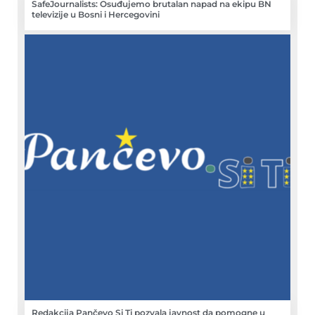
SafeJournalists: Osuđujemo brutalan napad na ekipu BN
televizije u Bosni i Hercegovini
Redakcija Pančevo Si Ti pozvala javnost da pomogne u