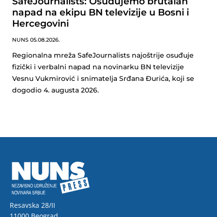
SafeJournalists: Osuđujemo brutalan
napad na ekipu BN televizije u Bosni i
Hercegovini
NUNS
05.08.2026.
Regionalna mreža SafeJournalists najoštrije osuđuje
fizički i verbalni napad na novinarku BN televizije
Vesnu Vukmirović i snimatelja Srđana Đurića, koji se
dogodio 4. augusta 2026.
Resavska 28/II
11000 Beograd,