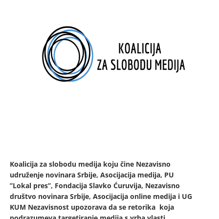
Koalicija za slobodu medija koju čine Nezavisno
udruženje novinara Srbije, Asocijacija medija, PU
’’Lokal pres’’, Fondacija Slavko Ćuruvija, Nezavisno
društvo novinara Srbije, Asocijacija online medija i UG
KUM Nezavisnost upozorava da se retorika koja
podrazumeva targetiranje medija s vrha vlasti