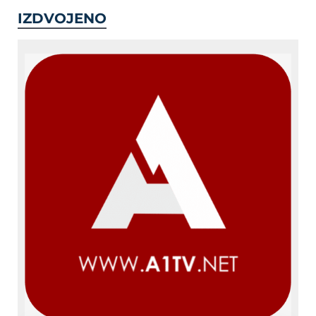
IZDVOJENO