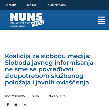
Pređi
Kontakt
Doniraj
Uplati članarinu
na
sadržaj
Mai
Men
Koalicija za slobodu medija:
Sloboda javnog informisanja
ne sme se povređivati
zloupotrebom službenog
položaja i javnih ovlaščenja
Izvor: NUNS
NUNS
26/12/2025