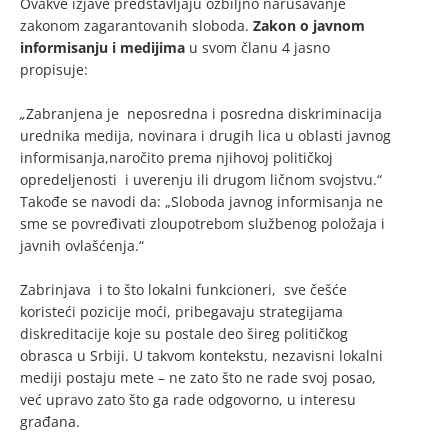
Ovakve izjave predstavljaju ozbiljno narušavanje
zakonom zagarantovanih sloboda.
Zakon o javnom
informisanju i medijima
u svom članu 4 jasno
propisuje:
„
Zabranjena je neposredna i posredna diskriminacija
urednika medija, novinara i drugih lica u oblasti javnog
informisanja,naročito prema njihovoj političkoj
opredeljenosti i uverenju ili drugom ličnom svojstvu.“
Takođe se navodi da: „Sloboda javnog informisanja ne
sme se povređivati zloupotrebom službenog položaja i
javnih ovlašćenja.“
Zabrinjava i to što lokalni funkcioneri, sve češće
koristeći pozicije moći, pribegavaju strategijama
diskreditacije koje su postale deo šireg političkog
obrasca u Srbiji. U takvom kontekstu, nezavisni lokalni
mediji postaju mete – ne zato što ne rade svoj posao,
već upravo zato što ga rade odgovorno, u interesu
građana.