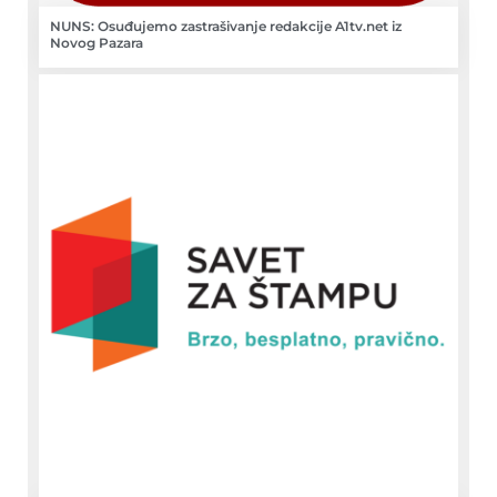
NUNS: Osuđujemo zastrašivanje redakcije A1tv.net iz
Novog Pazara