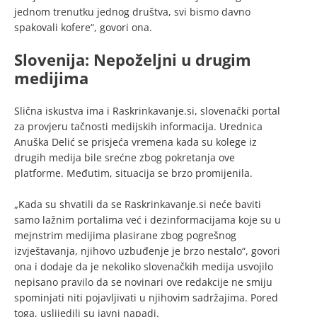
jednom trenutku jednog društva, svi bismo davno
spakovali kofere“, govori ona.
Slovenija: Nepoželjni u drugim
medijima
Slična iskustva ima i Raskrinkavanje.si, slovenački portal
za provjeru tačnosti medijskih informacija. Urednica
Anuška Delić se prisjeća vremena kada su kolege iz
drugih medija bile srećne zbog pokretanja ove
platforme. Međutim, situacija se brzo promijenila.
„Kada su shvatili da se Raskrinkavanje.si neće baviti
samo lažnim portalima već i dezinformacijama koje su u
mejnstrim medijima plasirane zbog pogrešnog
izvještavanja, njihovo uzbuđenje je brzo nestalo“, govori
ona i dodaje da je nekoliko slovenačkih medija usvojilo
nepisano pravilo da se novinari ove redakcije ne smiju
spominjati niti pojavljivati u njihovim sadržajima. Pored
toga, uslijedili su javni napadi.