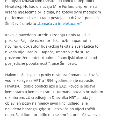
medijsko-izdavačkom tržištu i na koncu u Republici
Hrvatskoj. No kao u slučaju Mire Furlan, pripreme su
vršene mjesecima prije toga, na gotovo svim medijskim
platformama koje su tada postojale u državi“, podsjeća
Šimičević u tekstu
„Lomača za intelektualke“
.
Kako je navedeno, urednik izdanja Denis Kuljiš je
pokazao žaljenje nakon pritiska tužbi napadnutih
novinarki, dok autor huškačkog teksta Slaven Letica to
nikada nije uradio, „Dapače, smatrao je da su se
prozvane žene intelektualno i financijski okoristile od
posljedične popularnosti“, piše Šimičević.
Nakon linča koga su protiv novinara Romana Latkovića
vodile kolege sa HRT-a 1996. godine, on je napustio
Hrvatsku i dobio politički azil u SAD. Povod je objava
komentara u kome je Franju Tuđmana nazvao brutalnim
diktatorom. „U središnjem Dnevniku HRT-a tada je
objavljen poziv na njegov javni linč. Uslijedila je
neviđena haranga, gdje su Latkovića po Rijeci tražili
naoružani ljudi, prijetilo mu se smrću, prisluškivalo ga