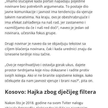
„Imamo slučajeve kada portali napadaju pojedine
novinare bez potrebnih argumenata. To postaje dio
javne komunikacije i javnost ima tendenciju da vjeruje
takvim narativima. Na kraju, ovo je obeshrabrujuće i
ima efekat zahlađenja na naš rad, jer zastanemo i
razmišljamo da će i naš red doći“, naveo je jedan od
novinara, učesnika fokus grupe.
Drugi novinar je naveo da se objavljuju tekstovi sa
ciljem blaćenja novinara, čak i kada urednici znaju da
iznesene tvrdnje nisu tačne.
„Ovo je neprihvatljivo i ostavlja gorak ukus, dajete
prostor tvrdnjama koje nisu dokazane i radite protiv
svojih kolega. Ako vi ne branite sopstvene kolege, kako
očekujete da nam javnost vjeruje i brani nas?“, pita on.
Kosovo: Hajka zbog dječijeg filtera
Nakon što je 2018. godine na svom Tviter nalogu