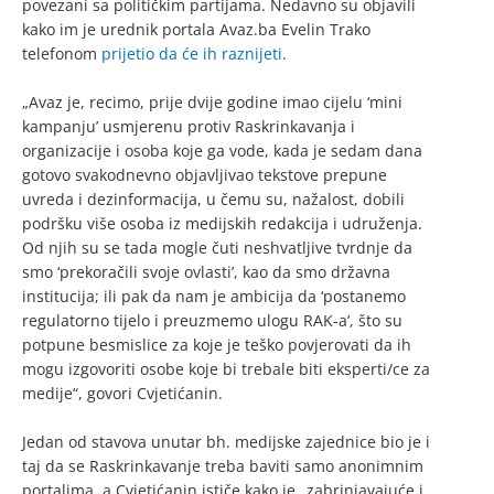
povezani sa političkim partijama. Nedavno su objavili
kako im je urednik portala Avaz.ba Evelin Trako
telefonom
prijetio da će ih raznijeti
.
„Avaz je, recimo, prije dvije godine imao cijelu ‘mini
kampanju’ usmjerenu protiv Raskrinkavanja i
organizacije i osoba koje ga vode, kada je sedam dana
gotovo svakodnevno objavljivao tekstove prepune
uvreda i dezinformacija, u čemu su, nažalost, dobili
podršku više osoba iz medijskih redakcija i udruženja.
Od njih su se tada mogle čuti neshvatljive tvrdnje da
smo ‘prekoračili svoje ovlasti’, kao da smo državna
institucija; ili pak da nam je ambicija da ‘postanemo
regulatorno tijelo i preuzmemo ulogu RAK-a’, što su
potpune besmislice za koje je teško povjerovati da ih
mogu izgovoriti osobe koje bi trebale biti eksperti/ce za
medije“, govori Cvjetićanin.
Jedan od stavova unutar bh. medijske zajednice bio je i
taj da se Raskrinkavanje treba baviti samo anonimnim
portalima, a Cvjetićanin ističe kako je „zabrinjavajuće i