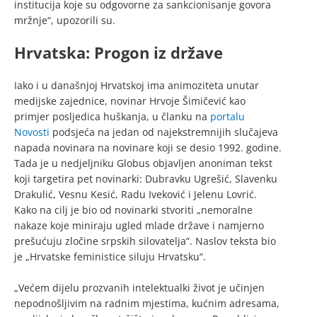
institucija koje su odgovorne za sankcionisanje govora
mržnje“, upozorili su.
Hrvatska: Progon iz države
Iako i u današnjoj Hrvatskoj ima animoziteta unutar
medijske zajednice, novinar Hrvoje Šimičević kao
primjer posljedica huškanja, u članku na
portalu
Novosti
podsjeća na jedan od najekstremnijih slučajeva
napada novinara na novinare koji se desio 1992. godine.
Tada je u nedjeljniku Globus objavljen anoniman tekst
koji targetira pet novinarki: Dubravku Ugrešić, Slavenku
Drakulić, Vesnu Kesić, Radu Iveković i Jelenu Lovrić.
Kako na cilj je bio od novinarki stvoriti „nemoralne
nakaze koje miniraju ugled mlade države i namjerno
prešućuju zločine srpskih silovatelja“. Naslov teksta bio
je „Hrvatske feministice siluju Hrvatsku“.
„Većem dijelu prozvanih intelektualki život je učinjen
nepodnošljivim na radnim mjestima, kućnim adresama,