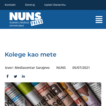
Pređi
Kontakt
Doniraj
Uplati članarinu
na
sadržaj
Mai
Men
Kolege kao mete
Izvor: Mediacentar Sarajevo
NUNS
05/07/2021