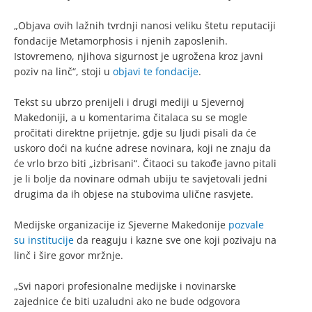
„Objava ovih lažnih tvrdnji nanosi veliku štetu reputaciji
fondacije Metamorphosis i njenih zaposlenih.
Istovremeno, njihova sigurnost je ugrožena kroz javni
poziv na linč“, stoji u
objavi te fondacije
.
Tekst su ubrzo prenijeli i drugi mediji u Sjevernoj
Makedoniji, a u komentarima čitalaca su se mogle
pročitati direktne prijetnje, gdje su ljudi pisali da će
uskoro doći na kućne adrese novinara, koji ne znaju da
će vrlo brzo biti „izbrisani“. Čitaoci su takođe javno pitali
je li bolje da novinare odmah ubiju te savjetovali jedni
drugima da ih objese na stubovima ulične rasvjete.
Medijske organizacije iz Sjeverne Makedonije
pozvale
su institucije
da reaguju i kazne sve one koji pozivaju na
linč i šire govor mržnje.
„Svi napori profesionalne medijske i novinarske
zajednice će biti uzaludni ako ne bude odgovora