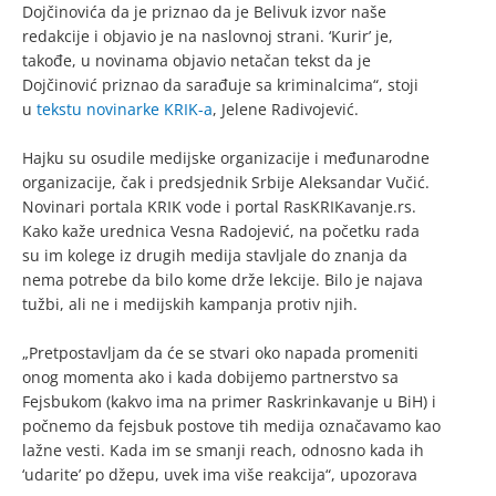
Dojčinovića da je priznao da je Belivuk izvor naše
redakcije i objavio je na naslovnoj strani. ‘Kurir’ je,
takođe, u novinama objavio netačan tekst da je
Dojčinović priznao da sarađuje sa kriminalcima“, stoji
u
tekstu novinarke KRIK-a
, Jelene Radivojević.
Hajku su osudile medijske organizacije i međunarodne
organizacije, čak i predsjednik Srbije Aleksandar Vučić.
Novinari portala KRIK vode i portal RasKRIKavanje.rs.
Kako kaže urednica Vesna Radojević, na početku rada
su im kolege iz drugih medija stavljale do znanja da
nema potrebe da bilo kome drže lekcije. Bilo je najava
tužbi, ali ne i medijskih kampanja protiv njih.
„Pretpostavljam da će se stvari oko napada promeniti
onog momenta ako i kada dobijemo partnerstvo sa
Fejsbukom (kakvo ima na primer Raskrinkavanje u BiH) i
počnemo da fejsbuk postove tih medija označavamo kao
lažne vesti. Kada im se smanji reach, odnosno kada ih
‘udarite’ po džepu, uvek ima više reakcija“, upozorava