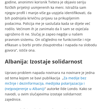
godine, anonimni korisnik Tvitera je objavio seriju
fizičkih prijetnji usmjerenih ka meni. Istražila sam
njegov profil i manje-više ga uspjela identifikovati, da
bih podnijela krivičnu prijavu sa prikupljenim
podacima. Policija me je saslušala kada se dijete već
rodilo. Većinom ih je zanimalo da li sam se osjećala
ugroženo ili ne. Slučaj je zapeo negdje u našem
pravnom sistemu. On očigledno ne funkcioniše i nije
efikasan u borbi protiv zloupotreba i napada na slobodu
govora“, ističe ona.
Albanija: Izostaje solidarnost
Upravo problem napada novinara na novinare je jedna
od tema kojom se bavi publikacija „
Za medije bez
mržnje i dezinformacija, medijska polarijazacija i
(ne)povjerenje u Albaniji
“ autorke Ilde Londo. Kako se
navodi, u ovim slučajevima izostaje solidarnost
zajednice.