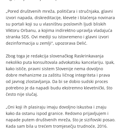
„Pored društvenih mreža, političara i stručnjaka, glavni
izvori napada, diskreditacije, klevete i blaćenja novinara
su portali koji su u vlasništvu poslovnih ljudi bliskih
Viktoru Orbanu, a kojima indirektno upravlja vladajuća
stranka SDS. Ovi mediji su istovremeno i glavni izvori
dezinformacija u zemlji“, upozorava Delić.
Zbog toga je redakcija slovenačkog Raskrinkavanja
nekoliko puta konsultovala advokatsku kancelariju. Ipak,
kako ističe, pravni sistem Slovenije nema dovoljno
dobre mehanizme za zaštitu ličnog integriteta i prava
od javnog zlostavljanja. Da bi se dobio sudski proces
potrebno je da napadi budu ekstremno klevetnički, što
često nije slučaj.
„Oni koji ih plasiraju imaju dovoljno iskustva i znaju
kako da ostanu ispod granice. Redovno prijavljujem i
napade putem društvenih mreža, što je sizifovski posao.
Kada sam bila u trećem tromjesečju trudnoće, 2016.