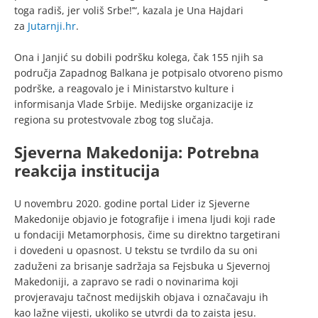
toga radiš, jer voliš Srbe!’“, kazala je Una Hajdari
za
Jutarnji.hr
.
Ona i Janjić su dobili podršku kolega, čak 155 njih sa
područja Zapadnog Balkana je potpisalo otvoreno pismo
podrške, a reagovalo je i Ministarstvo kulture i
informisanja Vlade Srbije. Medijske organizacije iz
regiona su protestvovale zbog tog slučaja.
Sjeverna Makedonija: Potrebna
reakcija institucija
U novembru 2020. godine portal Lider iz Sjeverne
Makedonije objavio je fotografije i imena ljudi koji rade
u fondaciji Metamorphosis, čime su direktno targetirani
i dovedeni u opasnost. U tekstu se tvrdilo da su oni
zaduženi za brisanje sadržaja sa Fejsbuka u Sjevernoj
Makedoniji, a zapravo se radi o novinarima koji
provjeravaju tačnost medijskih objava i označavaju ih
kao lažne vijesti, ukoliko se utvrdi da to zaista jesu.