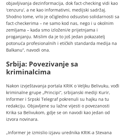
objavljivanja dezinformacija, dok fact-checking vidi kao
‘cenzuru’, a ne kao informativni, medijski sadržaj.
Shodno tome, vrlo je očigledno odsustvo solidarnosti sa
fact-checkerima – ne samo kod nas, nego i u okolnim
zemljama – kada smo izloženi/e prijetnjama i
proganjanju. Mislim da je to još jedan pokazatelj
potonuća profesionalnih i etičkih standarda medija na
Balkanu“, navodi ona.
Srbija: Povezivanje sa
kriminalcima
Nakon izvještavanja portala KRIK o Veljku Belivuku, vođi
kriminalne grupe „Principi“, srbijanski mediji Kurir,
Informer i Srpski Telegraf pokrenuli su hajku na tu
redakciju. Objavljene su lažne vijesti o povezanosti
Krika sa Belivukom, gdje se on navodi kao jedan od
izvora novinara.
„Informer je izmislio izjavu urednika KRIK-a Stevana