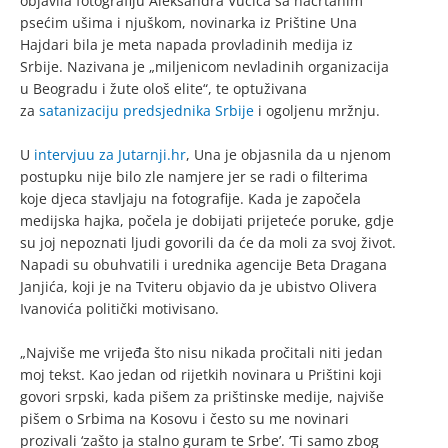
objavila fotografiju Aleksandra Vučića sa nacrtanim
psećim ušima i njuškom, novinarka iz Prištine Una
Hajdari bila je meta napada provladinih medija iz
Srbije. Nazivana je „miljenicom nevladinih organizacija
u Beogradu i žute ološ elite“, te optuživana
za
satanizaciju predsjednika Srbije
i ogoljenu mržnju.
U
intervjuu za Jutarnji.hr
, Una je objasnila da u njenom
postupku nije bilo zle namjere jer se radi o filterima
koje djeca stavljaju na fotografije. Kada je započela
medijska hajka, počela je dobijati prijeteće poruke, gdje
su joj nepoznati ljudi govorili da će da moli za svoj život.
Napadi su obuhvatili i urednika agencije Beta Dragana
Janjića, koji je na Tviteru objavio da je ubistvo Olivera
Ivanovića politički motivisano.
„Najviše me vrijeđa što nisu nikada pročitali niti jedan
moj tekst. Kao jedan od rijetkih novinara u Prištini koji
govori srpski, kada pišem za prištinske medije, najviše
pišem o Srbima na Kosovu i često su me novinari
prozivali ‘zašto ja stalno guram te Srbe’. ‘Ti samo zbog