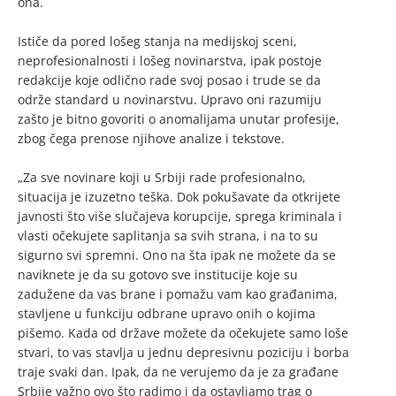
ona.
Ističe da pored lošeg stanja na medijskoj sceni,
neprofesionalnosti i lošeg novinarstva, ipak postoje
redakcije koje odlično rade svoj posao i trude se da
održe standard u novinarstvu. Upravo oni razumiju
zašto je bitno govoriti o anomalijama unutar profesije,
zbog čega prenose njihove analize i tekstove.
„Za sve novinare koji u Srbiji rade profesionalno,
situacija je izuzetno teška. Dok pokušavate da otkrijete
javnosti što više slučajeva korupcije, sprega kriminala i
vlasti očekujete saplitanja sa svih strana, i na to su
sigurno svi spremni. Ono na šta ipak ne možete da se
naviknete je da su gotovo sve institucije koje su
zadužene da vas brane i pomažu vam kao građanima,
stavljene u funkciju odbrane upravo onih o kojima
pišemo. Kada od države možete da očekujete samo loše
stvari, to vas stavlja u jednu depresivnu poziciju i borba
traje svaki dan. Ipak, da ne verujemo da je za građane
Srbije važno ovo što radimo i da ostavljamo trag o