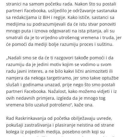
stranici na samom početku rada. Nakon što su postali
partneri Facebooka, uslijedilo je održavanje sastanaka
sa redakcijama iz BiH i regije. Kako ističe, sastanci sa
medijima su podrazumijevali da će istu stvar ponoviti
mnogo puta i iznova odgovarati na ista pitanja, ali su
smatrali da je to vrijedno utrošenog vremena i truda, jer
će pomoći da mediji bolje razumiju proces i suštinu.
„Nadali smo se da će ti razgovori takođe pomoći i da
razumiju da je jedini motiv kojim se vodimo u svom
radu javni interes, a ne bilo kakvi lični animoziteti ili
namjera da nekoga targetiramo, jer smo takve optužbe
slušali i godinama unazad, prije nego što smo postali
partneri Facebooka. Nažalost, kako možemo vidjeti i iz
ovih nedavnih primjera, izgleda da je mnogo tog
vremena bilo uzalud potrošeno“, kaže ona.
Rad Raskrinkavanja od početka obilježavaju uvrede,
pokušaji zastrašivanja i plasiranje neistina od strane
kolega iz pojedinih medija, posebno onih koji su