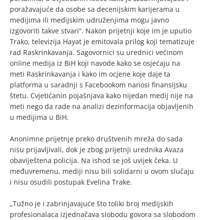
poražavajuće da osobe sa decenijskim karijerama u
medijima ili medijskim udruženjima mogu javno
izgovoriti takve stvari“. Nakon prijetnji koje im je uputio
Trako, televizija Hayat je emitovala prilog koji tematizuje
rad Raskrinkavanja. Sagovornici su urednici većinom
online medija iz BiH koji navode kako se osjećaju na
meti Raskrinkavanja i kako im ocjene koje daje ta
platforma u saradnji s Facebookom nanosi finansijsku
štetu. Cvjetićanin pojašnjava kako nijedan medij nije na
meti nego da rade na analizi dezinformacija objavljenih
u medijima u BiH.
Anonimne prijetnje preko društvenih mreža do sada
nisu prijavljivali, dok je zbog prijetnji urednika Avaza
obaviještena policija. Na ishod se još uvijek čeka. U
međuvremenu, mediji nisu bili solidarni u ovom slučaju
i nisu osudili postupak Evelina Trake.
„Tužno je i zabrinjavajuće što toliki broj medijskih
profesionalaca izjednačava slobodu govora sa slobodom