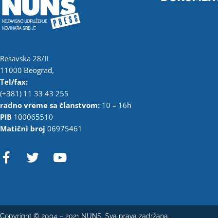
Resavska 28/II
11000 Beograd,
Tel/fax:
(+381) 11 33 43 255
radno vreme sa članstvom:
10 – 16h
PIB
100065510
Matični broj
06975461
F
T
Y
a
w
o
c
i
u
e
t
t
b
t
u
o
e
b
Copyright © 2004 – 2021 NUNS. Sva prava zadržana.