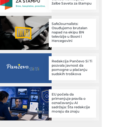
žalbe Saveta za štampu
SafeJournalists:
Osuđujemo brutalan
napad na ekipu BN
televizije u Bosni i
Hercegovini
Redakcija Pančevo Si Ti
pozvala javnost da
pomogne u plaćanju
sudskih troškova
EU počela da
primenjuje pravila o
označavanju AI
sadržaja: Šta redakcije
moraju da znaju