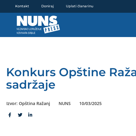
Pređi
Kontakt
Doniraj
Uplati članarinu
na
sadržaj
Konkurs Opštine Raža
sadržaje
Izvor: Opština Ražanj
NUNS
10/03/2025