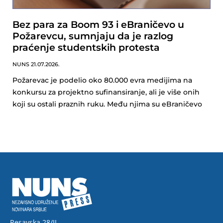
Bez para za Boom 93 i eBraničevo u
Požarevcu, sumnjaju da je razlog
praćenje studentskih protesta
NUNS
21.07.2026.
Požarevac je podelio oko 80.000 evra medijima na
konkursu za projektno sufinansiranje, ali je više onih
koji su ostali praznih ruku. Među njima su eBraničevo
Resavska 28/II