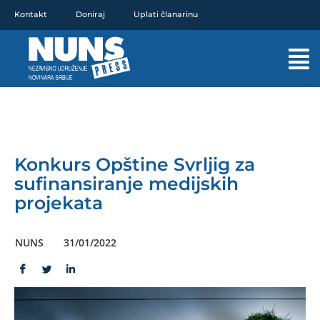
Pređi
Kontakt
Doniraj
Uplati članarinu
na
sadržaj
Mai
Men
Konkurs Opštine Svrljig za
sufinansiranje medijskih
projekata
NUNS
31/01/2022