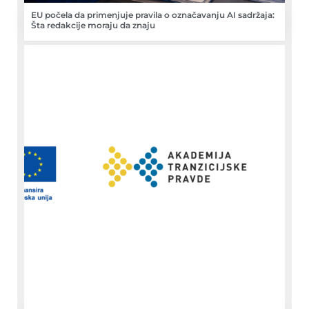
EU počela da primenjuje pravila o označavanju AI sadržaja:
Šta redakcije moraju da znaju