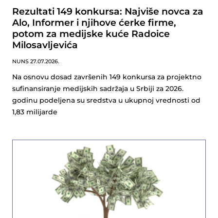
Rezultati 149 konkursa: Najviše novca za
Alo, Informer i njihove ćerke firme,
potom za medijske kuće Radoice
Milosavljevića
NUNS
27.07.2026.
Na osnovu dosad završenih 149 konkursa za projektno
sufinansiranje medijskih sadržaja u Srbiji za 2026.
godinu podeljena su sredstva u ukupnoj vrednosti od
1,83 milijarde