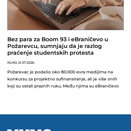
Bez para za Boom 93 i eBraničevo u
Požarevcu, sumnjaju da je razlog
praćenje studentskih protesta
NUNS
21.07.2026.
Požarevac je podelio oko 80.000 evra medijima na
konkursu za projektno sufinansiranje, ali je više onih
koji su ostali praznih ruku. Među njima su eBraničevo