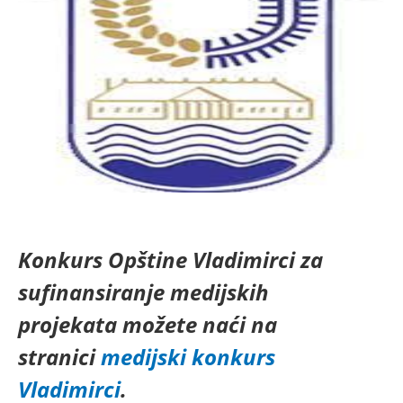
Konkurs Opštine Vladimirci za
sufinansiranje medijskih
projekata možete naći na
stranici
medijski konkurs
Vladimirci
.