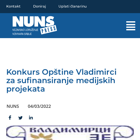
Pređi
Kontakt
Doniraj
Uplati članarinu
na
sadržaj
Mai
Men
Konkurs Opštine Vladimirci
za sufinansiranje medijskih
projekata
NUNS
04/03/2022