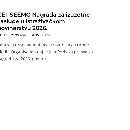
CEI–SEEMO Nagrada za izuzetne
zasluge u istraživačkom
novinarstvu 2026.
UNS
15.06.2026.
KONKURSI
entral European Initiative i South East Europe
edia Organisation objavljuju Poziv za prijave za
agradu za 2026. godinu. ...