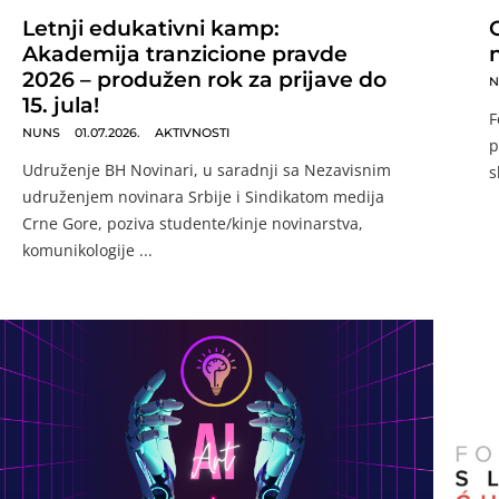
Letnji edukativni kamp:
Akademija tranzicione pravde
2026 – produžen rok za prijave do
N
15. jula!
F
NUNS
01.07.2026.
AKTIVNOSTI
p
Udruženje BH Novinari, u saradnji sa Nezavisnim
s
udruženjem novinara Srbije i Sindikatom medija
Crne Gore, poziva studente/kinje novinarstva,
komunikologije ...