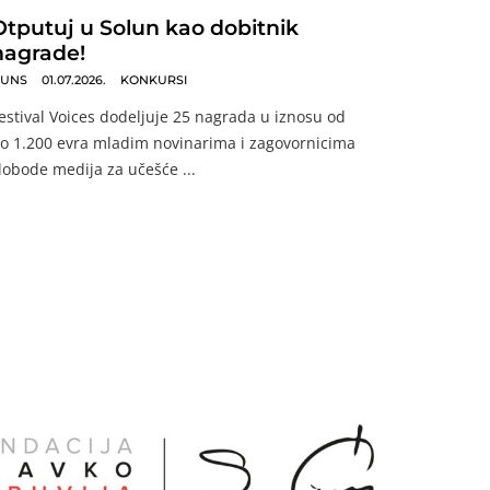
Otputuj u Solun kao dobitnik
nagrade!
UNS
01.07.2026.
KONKURSI
estival Voices dodeljuje 25 nagrada u iznosu od
o 1.200 evra mladim novinarima i zagovornicima
lobode medija za učešće ...