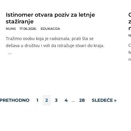
Istinomer otvara poziv za letnje
stažiranje
NUNS
17.06.2026.
EDUKACIJA
N
Tražimo osobu koja je radoznala, prati šta se
C
dešava u društvu i voli da istražuje stvari do kraja.
M
...
n
…
 PRETHODNO
1
2
3
4
28
SLEDEĆE »