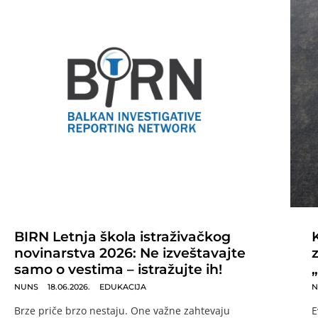
BIRN Letnja škola istraživačkog
novinarstva 2026: Ne izveštavajte
samo o vestima – istražujte ih!
NUNS
18.06.2026.
EDUKACIJA
N
Brze priče brzo nestaju. One važne zahtevaju
E