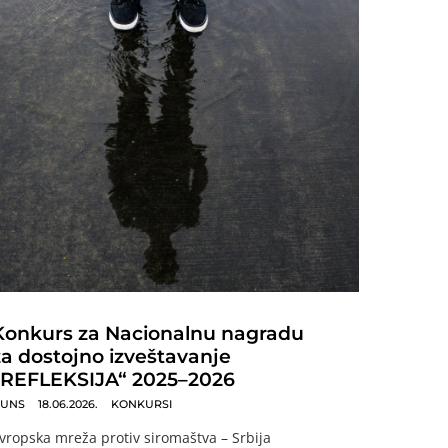
Konkurs za Nacionalnu nagradu
za dostojno izveštavanje
„REFLEKSIJA“ 2025–2026
UNS
18.06.2026.
KONKURSI
vropska mreža protiv siromaštva – Srbija