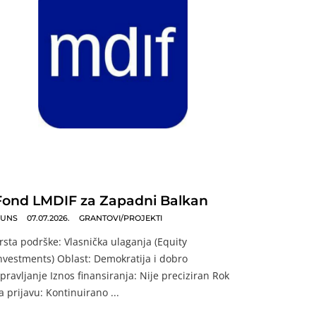
Fond LMDIF za Zapadni Balkan
UNS
07.07.2026.
GRANTOVI/PROJEKTI
rsta podrške: Vlasnička ulaganja (Equity
nvestments) Oblast: Demokratija i dobro
pravljanje Iznos finansiranja: Nije preciziran Rok
a prijavu: Kontinuirano ...