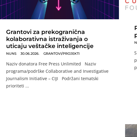
Grantovi za prekogranična
kolaborativna istraživanja o
N
uticaju veštačke inteligencije
S
NUNS
30.06.2026.
GRANTOVI/PROJEKTI
p
Naziv donatora Free Press Unlimited Naziv
p
programa/podrške Collaborative and Investigative
Journalism Initiative – CIJI Podržani tematski
prioriteti ...