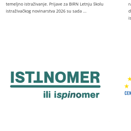
temeljno istraživanje. Prijave za BIRN Letnju školu
r
istraživačkog novinarstva 2026 su sada ...
d
i