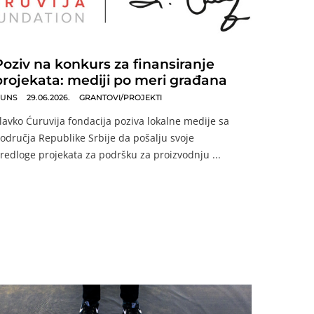
Poziv na konkurs za finansiranje
projekata: mediji po meri građana
UNS
29.06.2026.
GRANTOVI/PROJEKTI
lavko Ćuruvija fondacija poziva lokalne medije sa
odručja Republike Srbije da pošalju svoje
redloge projekata za podršku za proizvodnju ...