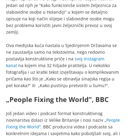
Jedan od njih je “Kako funkcioniše sistem željeznica za
slabovidne osobe u Holandiji“ u kojem se detaljno
opisuje na koji način slijepe i slabovidne osobe mogu
bez problema koristiti javni željeznički prevoz u ovoj
zemlji.
Ova medijska kuća nastala u Sjedinjenim Državama se
ne zaustavlja samo na tekstovima, nego redovno
postavlja konstruktivne priče i na
svoj Instagram
kanal
na kojem ima 32 hiljade pratitelja. U nekoliko
fotografija i uz kratki tekst izvještavaju o komplikovanim
pričama kao što je „Kako se obnavlja sinajska regija u
pet koraka?“ ili „Kako pustinju pretvoriti u šumu?“.
„People Fixing the World“, BBC
Još jedan video i podcast format konstruktivnog
novinarstva dolazi iz Velike Britanije i nosi naziv „
People
Fixing the World
“. BBC producira videa i podcaste sa
konkretnim idejama i savjetima kako poboljšati svoj, ali i