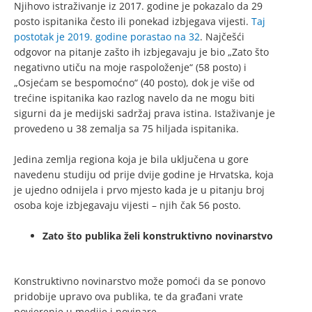
Njihovo istraživanje iz 2017. godine je pokazalo da 29
posto ispitanika često ili ponekad izbjegava vijesti.
Taj
postotak je
2019. godine
porastao na 32
. Najčešći
odgovor na pitanje zašto ih izbjegavaju je bio „Zato što
negativno utiču na moje raspoloženje“ (58 posto) i
„Osjećam se bespomoćno“ (40 posto), dok je više od
trećine ispitanika kao razlog navelo da ne mogu biti
sigurni da je medijski sadržaj prava istina. Istaživanje je
provedeno u 38 zemalja sa 75 hiljada ispitanika.
Jedina zemlja regiona koja je bila uključena u gore
navedenu studiju od prije dvije godine je Hrvatska, koja
je ujedno odnijela i prvo mjesto kada je u pitanju broj
osoba koje izbjegavaju vijesti – njih čak 56 posto.
Zato što publika želi konstruktivno novinarstvo
Konstruktivno novinarstvo može pomoći da se ponovo
pridobije upravo ova publika, te da građani vrate
povjerenje u medije i novinare.