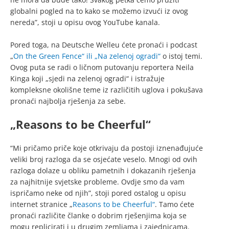
globalni pogled na to kako se možemo izvući iz ovog
nereda”, stoji u opisu ovog YouTube kanala.
Pored toga, na Deutsche Welleu ćete pronaći i podcast
„
On the Green Fence“ ili „Na zelenoj ogradi“
o istoj temi.
Ovog puta se radi o ličnom putovanju reportera Neila
Kinga koji „sjedi na zelenoj ogradi“ i istražuje
kompleksne okolišne teme iz različitih uglova i pokušava
pronaći najbolja rješenja za sebe.
„Reasons to be Cheerful“
“Mi pričamo priče koje otkrivaju da postoji iznenađujuće
veliki broj razloga da se osjećate veselo. Mnogi od ovih
razloga dolaze u obliku pametnih i dokazanih rješenja
za najhitnije svjetske probleme. Ovdje smo da vam
ispričamo neke od njih”, stoji pored ostalog u opisu
internet stranice „
Reasons to be Cheerful“
. Tamo ćete
pronaći različite članke o dobrim rješenjima koja se
mogu replicirati i u drugim zemljama i zajednicama.