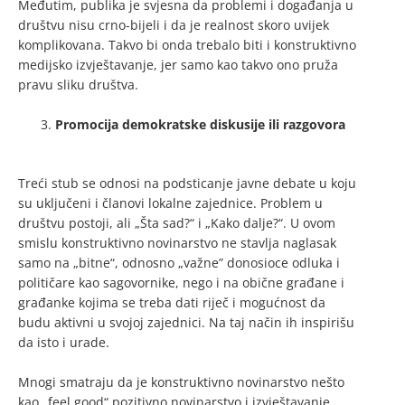
Međutim, publika je svjesna da problemi i događanja u
društvu nisu crno-bijeli i da je realnost skoro uvijek
komplikovana. Takvo bi onda trebalo biti i konstruktivno
medijsko izvještavanje, jer samo kao takvo ono pruža
pravu sliku društva.
Promocija demokratske diskusije ili razgovora
Treći stub se odnosi na podsticanje javne debate u koju
su uključeni i članovi lokalne zajednice. Problem u
društvu postoji, ali „Šta sad?“ i „Kako dalje?“. U ovom
smislu konstruktivno novinarstvo ne stavlja naglasak
samo na „bitne“, odnosno „važne” donosioce odluka i
političare kao sagovornike, nego i na obične građane i
građanke kojima se treba dati riječ i mogućnost da
budu aktivni u svojoj zajednici. Na taj način ih inspirišu
da isto i urade.
Mnogi smatraju da je konstruktivno novinarstvo nešto
kao „feel good“ pozitivno novinarstvo i izvještavanje