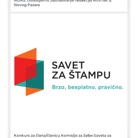
NUNS: Osuđujemo zastrašivanje redakcije A1tv.net iz
Novog Pazara
Konkurs za člana/članicu Komisije za žalbe Saveta za