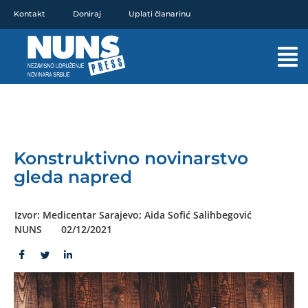
Pređi
Kontakt
Doniraj
Uplati članarinu
na
sadržaj
Mai
Men
Konstruktivno novinarstvo
gleda napred
Izvor: Medicentar Sarajevo; Aida Sofić Salihbegović
NUNS
02/12/2021