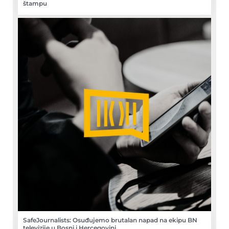
štampu
SafeJournalists: Osuđujemo brutalan napad na ekipu BN
televizije u Bosni i Hercegovini