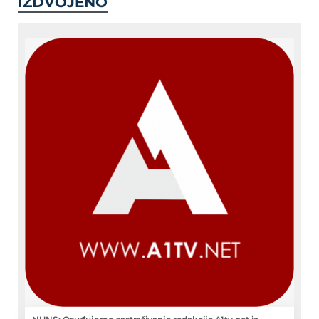
IZDVOJENO