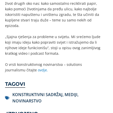
život drugih oko nas: kako samostalno reciklirati papir,
kako pomoći životinjama da pređu ulicu, kako najbolje
iskoristiti napuštenu i uništenu zgradu, te šta učiniti da
kupljene stvari traju duže – teme su samo nekih od
epizoda.
„Sjajna rješenja za probleme u svijetu. Mi srećemo ljude
koji imaju ideju kako popraviti svijet i istražujemo da li
njihove ideje funkcionišu“, stoji u opisu ovog zanimljivog
kratkog video i podcast formata.
O vrsti konstruktivnog novinarstva – solutions
journalismu čitajte
ovdje.
TAGOVI
KONSTRUKTIVNI SADRŽAJ
,
MEDIJI
,
NOVINARSTVO