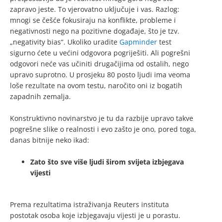
zapravo jeste. To vjerovatno uključuje i vas. Razlog:
mnogi se češće fokusiraju na konflikte, probleme i
negativnosti nego na pozitivne događaje, što je tzv.
„negativity bias“. Ukoliko uradite
Gapminder
test
sigurno ćete u većini odgovora pogriješiti. Ali pogrešni
odgovori neće vas učiniti drugačijima od ostalih, nego
upravo suprotno. U prosjeku 80 posto ljudi ima veoma
loše rezultate na ovom testu, naročito oni iz bogatih
zapadnih zemalja.
Konstruktivno novinarstvo je tu da razbije upravo takve
pogrešne slike o realnosti i evo zašto je ono, pored toga,
danas bitnije neko ikad:
Zato što sve više ljudi širom svijeta izbjegava
vijesti
Prema rezultatima istraživanja Reuters instituta
postotak osoba koje izbjegavaju vijesti je u porastu.