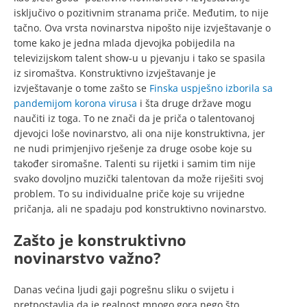
isključivo o pozitivnim stranama priče. Međutim, to nije
tačno. Ova vrsta novinarstva nipošto nije izvještavanje o
tome kako je jedna mlada djevojka pobijedila na
televizijskom talent show-u u pjevanju i tako se spasila
iz siromaštva. Konstruktivno izvještavanje je
izvještavanje o tome zašto se
Finska uspješno izborila sa
pandemijom korona virusa
i šta druge države mogu
naučiti iz toga. To ne znači da je priča o talentovanoj
djevojci loše novinarstvo, ali ona nije konstruktivna, jer
ne nudi primjenjivo rješenje za druge osobe koje su
također siromašne. Talenti su rijetki i samim tim nije
svako dovoljno muzički talentovan da može riješiti svoj
problem. To su individualne priče koje su vrijedne
pričanja, ali ne spadaju pod konstruktivno novinarstvo.
Zašto je konstruktivno
novinarstvo važno?
Danas većina ljudi gaji pogrešnu sliku o svijetu i
pretpostavlja da je realnost mnogo gora nego što