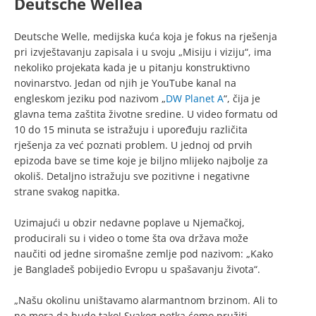
Deutsche Wellea
Deutsche Welle, medijska kuća koja je fokus na rješenja
pri izvještavanju zapisala i u svoju „Misiju i viziju“, ima
nekoliko projekata kada je u pitanju konstruktivno
novinarstvo. Jedan od njih je YouTube kanal na
engleskom jeziku pod nazivom „
DW Planet A
“, čija je
glavna tema zaštita životne sredine. U video formatu od
10 do 15 minuta se istražuju i upoređuju različita
rješenja za već poznati problem. U jednoj od prvih
epizoda bave se time koje je biljno mlijeko najbolje za
okoliš. Detaljno istražuju sve pozitivne i negativne
strane svakog napitka.
Uzimajući u obzir nedavne poplave u Njemačkoj,
producirali su i video o tome šta ova država može
naučiti od jedne siromašne zemlje pod nazivom: „Kako
je Bangladeš pobijedio Evropu u spašavanju života“.
„Našu okolinu uništavamo alarmantnom brzinom. Ali to
ne mora da bude tako! Svakog petka ćemo pružiti