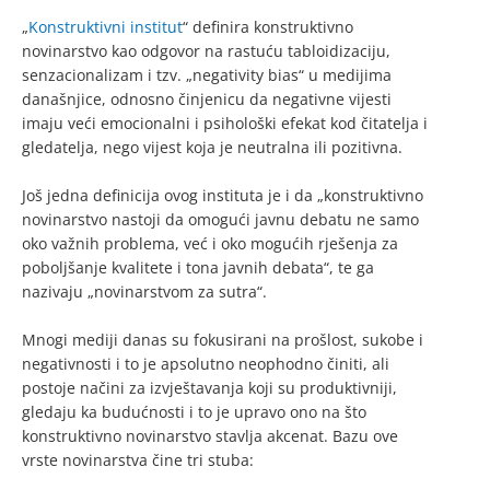
„
Konstruktivni institut
“ definira konstruktivno
novinarstvo kao odgovor na rastuću tabloidizaciju,
senzacionalizam i tzv. „negativity bias“ u medijima
današnjice, odnosno činjenicu da negativne vijesti
imaju veći emocionalni i psihološki efekat kod čitatelja i
gledatelja, nego vijest koja je neutralna ili pozitivna.
Još jedna definicija ovog instituta je i da „konstruktivno
novinarstvo nastoji da omogući javnu debatu ne samo
oko važnih problema, već i oko mogućih rješenja za
poboljšanje kvalitete i tona javnih debata“, te ga
nazivaju „novinarstvom za sutra“.
Mnogi mediji danas su fokusirani na prošlost, sukobe i
negativnosti i to je apsolutno neophodno činiti, ali
postoje načini za izvještavanja koji su produktivniji,
gledaju ka budućnosti i to je upravo ono na što
konstruktivno novinarstvo stavlja akcenat. Bazu ove
vrste novinarstva čine tri stuba: