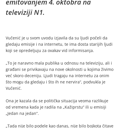
emitovanjem 4. oktobra na
televiziji N1.
Vučenić je u svom uvodu izjavila da su ljudi počeli da
gledaju emisije i na internetu, te ima dosta starijih ljudi
koji se opredeljuju za ovakav vid informisanja.
„To je naravno mala publika u odnosu na televiziju, ali i
građani se privikavaju na nove okolnosti u kojima živimo
već skoro deceniju. Ljudi tragaju na internetu za onim
što mogu da gledaju i što ih ne nervira“, podvukla je
Vučenić.
Ona je kazala da se politička situacija veoma razlikuje
od vremena kada je radila na „Kažiprstu“ ili u emisiji
„Jedan na jedan“.
„Tada nije bilo podele kao danas, nije bilo bojkota čitave