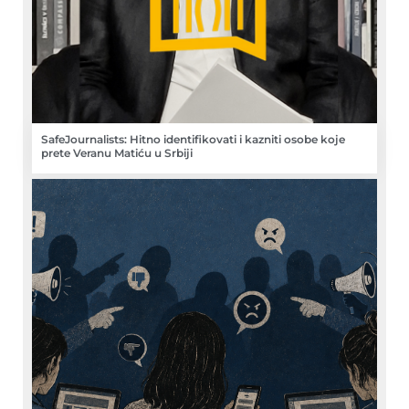
SafeJournalists: Hitno identifikovati i kazniti osobe koje
prete Veranu Matiću u Srbiji