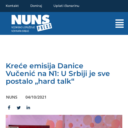
Pređi
Kontakt
Doniraj
Uplati članarinu
na
sadržaj
Mai
Men
Kreće emisija Danice
Vučenić na N1: U Srbiji je sve
postalo „hard talk“
NUNS
04/10/2021