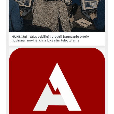
NUNS: Jul – talas ozbiljnih pretnji, kampanje protiv
novinara i novinarki na lokalnim televizijama