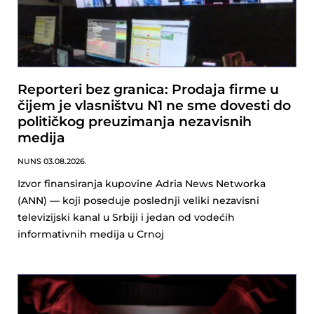
Reporteri bez granica: Prodaja firme u
čijem je vlasništvu N1 ne sme dovesti do
političkog preuzimanja nezavisnih
medija
NUNS
03.08.2026.
Izvor finansiranja kupovine Adria News Networka
(ANN) — koji poseduje poslednji veliki nezavisni
televizijski kanal u Srbiji i jedan od vodećih
informativnih medija u Crnoj