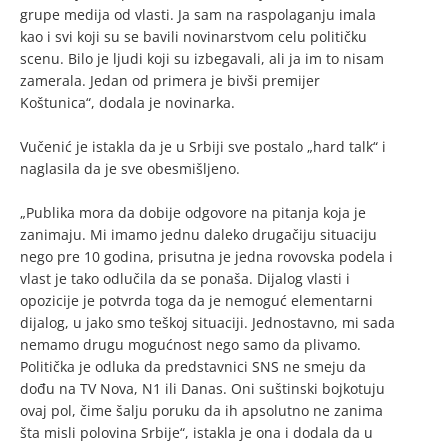
grupe medija od vlasti. Ja sam na raspolaganju imala
kao i svi koji su se bavili novinarstvom celu političku
scenu. Bilo je ljudi koji su izbegavali, ali ja im to nisam
zamerala. Jedan od primera je bivši premijer
Koštunica“, dodala je novinarka.
Vučenić je istakla da je u Srbiji sve postalo „hard talk“ i
naglasila da je sve obesmišljeno.
„Publika mora da dobije odgovore na pitanja koja je
zanimaju. Mi imamo jednu daleko drugačiju situaciju
nego pre 10 godina, prisutna je jedna rovovska podela i
vlast je tako odlučila da se ponaša. Dijalog vlasti i
opozicije je potvrda toga da je nemoguć elementarni
dijalog, u jako smo teškoj situaciji. Jednostavno, mi sada
nemamo drugu mogućnost nego samo da plivamo.
Politička je odluka da predstavnici SNS ne smeju da
dođu na TV Nova, N1 ili Danas. Oni suštinski bojkotuju
ovaj pol, čime šalju poruku da ih apsolutno ne zanima
šta misli polovina Srbije“, istakla je ona i dodala da u