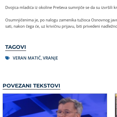
Dvojica mladića iz okoline Preševa sumnjiče se da su izvršili k
Osumnjičenima je, po nalogu zamenika tužioca Osnovnog javn
sati, nakon čega će, uz krivičnu prijavu, biti privedeni nadležn
TAGOVI
VERAN MATIĆ
,
VRANJE
POVEZANI TEKSTOVI