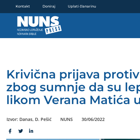
Pređi
Kontakt
Doniraj
Uplati članarinu
na
sadržaj
Krivična prijava proti
zbog sumnje da su lep
likom Verana Matića u
Izvor: Danas, D. Pešić
NUNS
30/06/2022