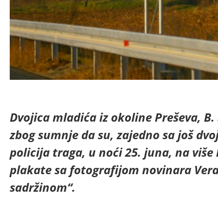
Dvojica mladića iz okoline Preševa, B. S
zbog sumnje da su, zajedno sa još dv
policija traga, u noći 25. juna, na više
plakate sa fotografijom novinara Ver
sadržinom“.