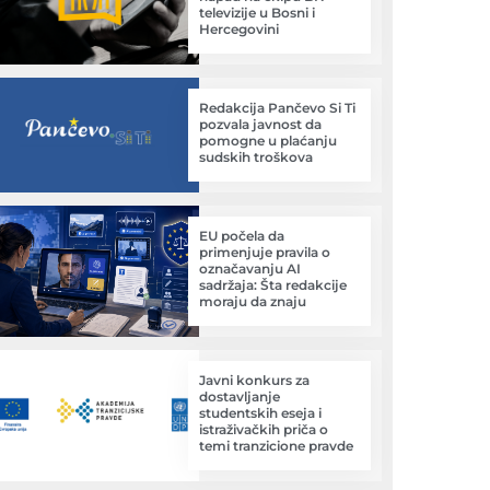
televizije u Bosni i
Hercegovini
Redakcija Pančevo Si Ti
pozvala javnost da
pomogne u plaćanju
sudskih troškova
EU počela da
primenjuje pravila o
označavanju AI
sadržaja: Šta redakcije
moraju da znaju
Javni konkurs za
dostavljanje
studentskih eseja i
istraživačkih priča o
temi tranzicione pravde