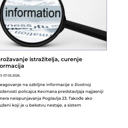
rožavanje istražitelja, curenje
formacija
NS
07.05.2026.
eagovanje na ozbiljne informacije o životnoj
oženosti policajca Kecmana predstavljaja najjasniji
mera neispunjavanja Poglavlja 23. Takođe ako
uženi koji je u bekstvu nestaje, a sistem