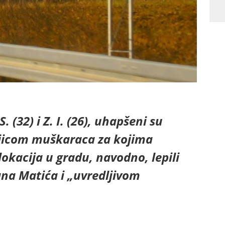
. (32) i Z. I. (26), uhapšeni su
ojicom muškaraca za kojima
 lokacija u gradu, navodno, lepili
ana Matića i „uvredljivom