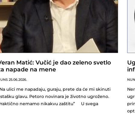
Veran Matić: Vučić je dao zeleno svetlo
Ug
za napade na mene
in
NUNS
25.06.2026.
NU
Na ulici me napadaju, guraju, prete da će mi skinuti
Ner
stašku glavu. Petoro novinara je životno ugroženo.
ugr
Praktično nemamo nikakvu zaštitu” U svega
pri
opt