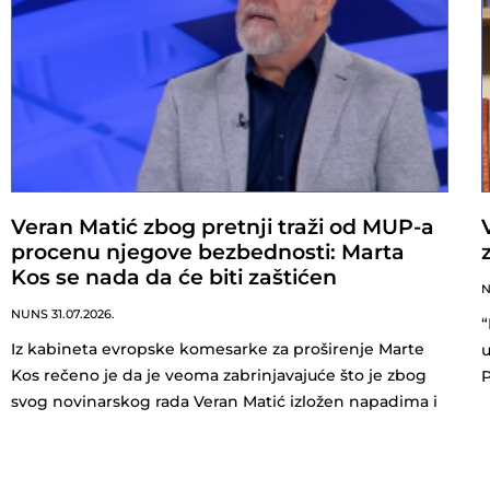
Veran Matić zbog pretnji traži od MUP-a
procenu njegove bezbednosti: Marta
Kos se nada da će biti zaštićen
NUNS
31.07.2026.
“
Iz kabineta evropske komesarke za proširenje Marte
u
Kos rečeno je da je veoma zabrinjavajuće što je zbog
svog novinarskog rada Veran Matić izložen napadima i