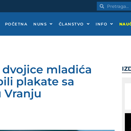
Pretraga
Pretraga
POČETNA
NUNS
ČLANSTVO
INFO
NAUČ
v dvojice mladića
IZ
ili plakate sa
 Vranju