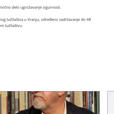
rivično delo ugrožavanje sigurnosti.
og tužilaštva u Vranju, određeno zadržavanje do 48
om tužilaštvu.