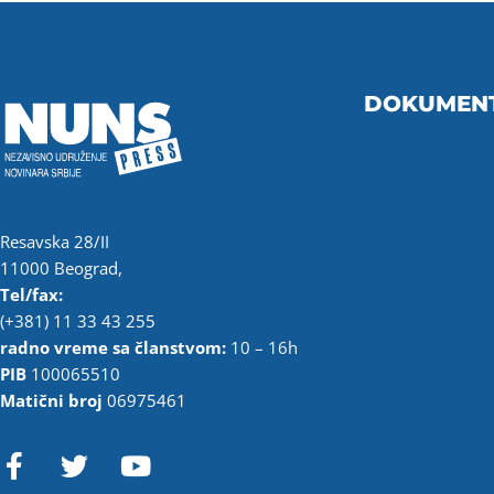
DOKUMEN
Resavska 28/II
11000 Beograd,
Tel/fax:
(+381) 11 33 43 255
radno vreme sa članstvom:
10 – 16h
PIB
100065510
Matični broj
06975461
F
T
Y
a
w
o