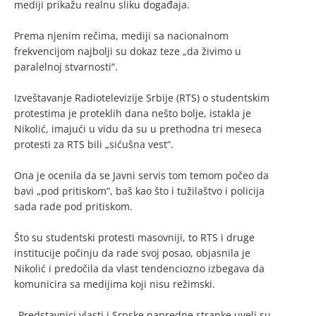
mediji prikažu realnu sliku događaja.
Prema njenim rečima, mediji sa nacionalnom
frekvencijom najbolji su dokaz teze „da živimo u
paralelnoj stvarnosti“.
Izveštavanje Radiotelevizije Srbije (RTS) o studentskim
protestima je proteklih dana nešto bolje, istakla je
Nikolić, imajući u vidu da su u prethodna tri meseca
protesti za RTS bili „sićušna vest“.
Ona je ocenila da se Javni servis tom temom počeo da
bavi „pod pritiskom“, baš kao što i tužilaštvo i policija
sada rade pod pritiskom.
Što su studentski protesti masovniji, to RTS i druge
institucije počinju da rade svoj posao, objasnila je
Nikolić i predočila da vlast tendenciozno izbegava da
komunicira sa medijima koji nisu režimski.
„Predstavnici vlasti i Srpske napredne stranke uveli su