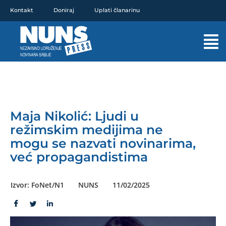
Pređi
Kontakt
Doniraj
Uplati članarinu
na
sadržaj
Mai
Men
Maja Nikolić: Ljudi u
režimskim medijima ne
mogu se nazvati novinarima,
već propagandistima
Izvor: FoNet/N1
NUNS
11/02/2025