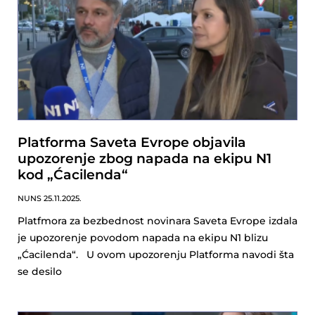
Platforma Saveta Evrope objavila
upozorenje zbog napada na ekipu N1
kod „Ćacilenda“
NUNS
25.11.2025.
Platfmora za bezbednost novinara Saveta Evrope izdala
je upozorenje povodom napada na ekipu N1 blizu
„Ćacilenda“. U ovom upozorenju Platforma navodi šta
se desilo