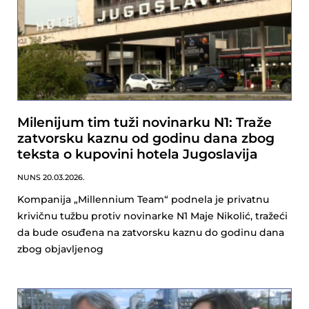
Milenijum tim tuži novinarku N1: Traže
zatvorsku kaznu od godinu dana zbog
teksta o kupovini hotela Jugoslavija
NUNS
20.03.2026.
Kompanija „Millennium Team“ podnela je privatnu
krivičnu tužbu protiv novinarke N1 Maje Nikolić, tražeći
da bude osuđena na zatvorsku kaznu do godinu dana
zbog objavljenog