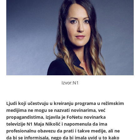
Izvor:N1
Ljudi koji učestvuju u kreiranju programa u režimskim
medijima ne mogu se nazvati novinarima, već
propagandistima, izjavila je FoNetu novinarka
televizije N1 Maja Nikolić i napomenula da ima
profesionalnu obavezu da prati i takve medije, ali ne
da bi se informisala, nego da bi imala uvid u to kako