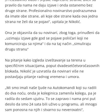
pravilo da nama ne daju izjave i onda ostanemo bez
druge strane. Profesionalno novinarstvo podrazumeva
da imate obe strane, ali koje obe strane kada ova jedna
strana ne želi da se pojavi“, upitala je Nikolić.
Ona je objasnila da su novinari, zbog toga, prinuđeni da
„uzimaju izjave gde god se pojave poliičari koji ne
komuniciraju sa njima“ i da na taj način „simuliraju
drugu stranu“
Na pitanje kako izgleda izveštavanje sa terena u
specifičnim situacijama, poput dvadesetčetvoročasovnih
blokada, Nikolić je uzvratila da novinari više ne
postavljaju pitanje radnog vremena i umora.
„Mi smo imali naše ljude na Autokomandi koji su radili
do dva noću, onda je koleginica zamenila kolegu, pa je
radila do sedam ujutru. To se zapravo i nama prvi put
desilo da smo 24 sata bili uživo u programu, ali mnogo
sam ponosna na njih i stvarno su neverovatni“,