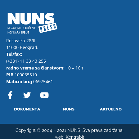
Resavska 28/II
11000 Beograd,
Tel/fax:
(+381) 11 33 43 255
radno vreme sa članstvom:
10 – 16h
PIB
100065510
Matični broj
06975461
F
T
Y
a
w
o
c
i
u
e
t
t
DOKUMENTA
NUNS
AKTUELNO
b
t
u
o
e
b
Copyright © 2004 – 2021 NUNS. Sva prava zadržana.
o
r
e
web:
Kontrabit