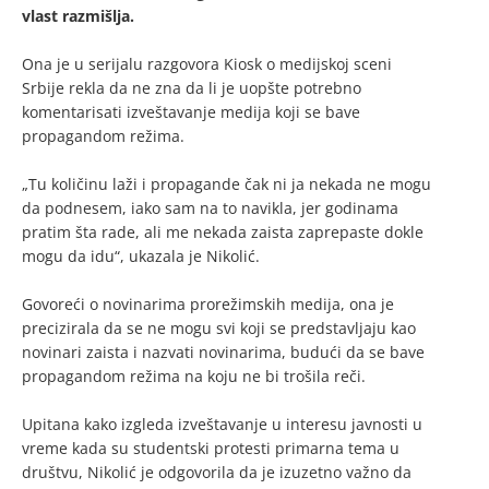
vlast razmišlja.
Ona je u serijalu razgovora Kiosk o medijskoj sceni
Srbije rekla da ne zna da li je uopšte potrebno
komentarisati izveštavanje medija koji se bave
propagandom režima.
„Tu količinu laži i propagande čak ni ja nekada ne mogu
da podnesem, iako sam na to navikla, jer godinama
pratim šta rade, ali me nekada zaista zaprepaste dokle
mogu da idu“, ukazala je Nikolić.
Govoreći o novinarima prorežimskih medija, ona je
precizirala da se ne mogu svi koji se predstavljaju kao
novinari zaista i nazvati novinarima, budući da se bave
propagandom režima na koju ne bi trošila reči.
Upitana kako izgleda izveštavanje u interesu javnosti u
vreme kada su studentski protesti primarna tema u
društvu, Nikolić je odgovorila da je izuzetno važno da