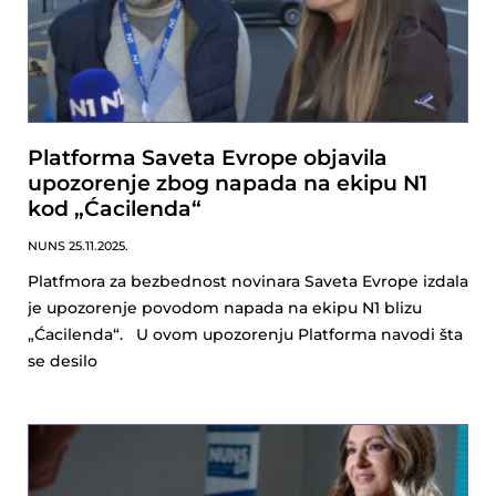
Platforma Saveta Evrope objavila
upozorenje zbog napada na ekipu N1
kod „Ćacilenda“
NUNS
25.11.2025.
Platfmora za bezbednost novinara Saveta Evrope izdala
je upozorenje povodom napada na ekipu N1 blizu
„Ćacilenda“. U ovom upozorenju Platforma navodi šta
se desilo