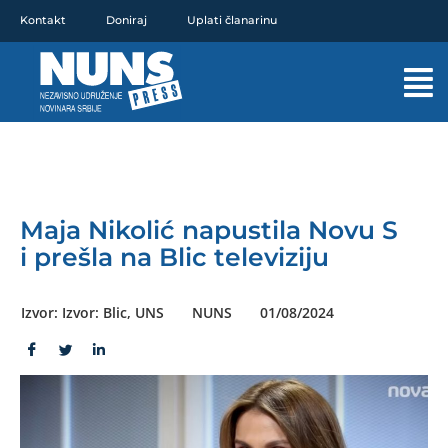
Pređi
Kontakt
Doniraj
Uplati članarinu
na
sadržaj
Mai
Men
Maja Nikolić napustila Novu S
i prešla na Blic televiziju
Izvor: Izvor: Blic, UNS
NUNS
01/08/2024