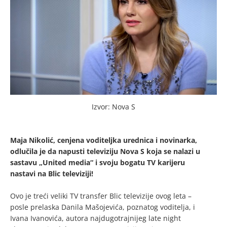
Izvor: Nova S
Maja Nikolić, cenjena voditeljka urednica i novinarka,
odlučila je da napusti televiziju Nova S koja se nalazi u
sastavu „United media“ i svoju bogatu TV karijeru
nastavi na Blic televiziji!
Ovo je treći veliki TV transfer Blic televizije ovog leta –
posle prelaska Danila Mašojevića, poznatog voditelja, i
Ivana Ivanovića, autora najdugotrajnijeg late night