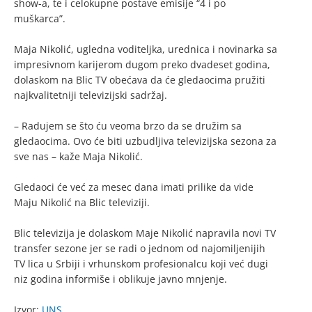
show-a, te i celokupne postave emisije “4 i po
muškarca”.
Maja Nikolić, ugledna voditeljka, urednica i novinarka sa
impresivnom karijerom dugom preko dvadeset godina,
dolaskom na Blic TV obećava da će gledaocima pružiti
najkvalitetniji televizijski sadržaj.
– Radujem se što ću veoma brzo da se družim sa
gledaocima. Ovo će biti uzbudljiva televizijska sezona za
sve nas – kaže Maja Nikolić.
Gledaoci će već za mesec dana imati prilike da vide
Maju Nikolić na Blic televiziji.
Blic televizija je dolaskom Maje Nikolić napravila novi TV
transfer sezone jer se radi o jednom od najomiljenijih
TV lica u Srbiji i vrhunskom profesionalcu koji već dugi
niz godina informiše i oblikuje javno mnjenje.
Izvor:
UNS