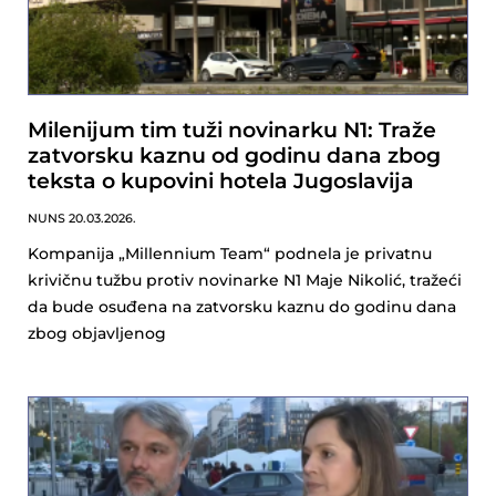
Milenijum tim tuži novinarku N1: Traže
zatvorsku kaznu od godinu dana zbog
teksta o kupovini hotela Jugoslavija
NUNS
20.03.2026.
Kompanija „Millennium Team“ podnela je privatnu
krivičnu tužbu protiv novinarke N1 Maje Nikolić, tražeći
da bude osuđena na zatvorsku kaznu do godinu dana
zbog objavljenog