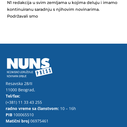
N1 redakcija u svim zemljama u kojima deluju i imamo
kontinuiranu saradnju s njihovim novinarima.
Podržavali smo
Resavska 28/II
11000 Beograd,
Tel/fax:
(+381) 11 33 43 255
radno vreme sa članstvom:
10 – 16h
PIB
100065510
Matični broj
06975461