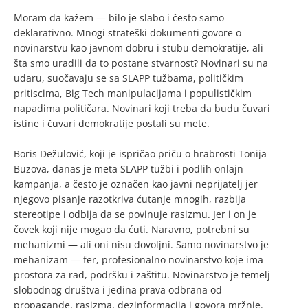
Moram da kažem — bilo je slabo i često samo
deklarativno. Mnogi strateški dokumenti govore o
novinarstvu kao javnom dobru i stubu demokratije, ali
šta smo uradili da to postane stvarnost? Novinari su na
udaru, suočavaju se sa SLAPP tužbama, političkim
pritiscima, Big Tech manipulacijama i populističkim
napadima političara. Novinari koji treba da budu čuvari
istine i čuvari demokratije postali su mete.
Boris Dežulović, koji je ispričao priču o hrabrosti Tonija
Buzova, danas je meta SLAPP tužbi i podlih onlajn
kampanja, a često je označen kao javni neprijatelj jer
njegovo pisanje razotkriva ćutanje mnogih, razbija
stereotipe i odbija da se povinuje rasizmu. Jer i on je
čovek koji nije mogao da ćuti. Naravno, potrebni su
mehanizmi — ali oni nisu dovoljni. Samo novinarstvo je
mehanizam — fer, profesionalno novinarstvo koje ima
prostora za rad, podršku i zaštitu. Novinarstvo je temelj
slobodnog društva i jedina prava odbrana od
propagande, rasizma, dezinformacija i govora mržnje.