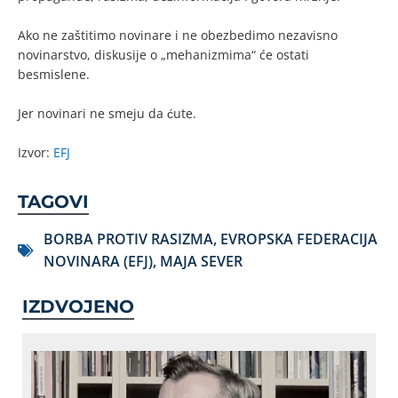
Ako ne zaštitimo novinare i ne obezbedimo nezavisno
novinarstvo, diskusije o „mehanizmima“ će ostati
besmislene.
Jer novinari ne smeju da ćute.
Izvor:
EFJ
TAGOVI
BORBA PROTIV RASIZMA
,
EVROPSKA FEDERACIJA
NOVINARA (EFJ)
,
MAJA SEVER
IZDVOJENO