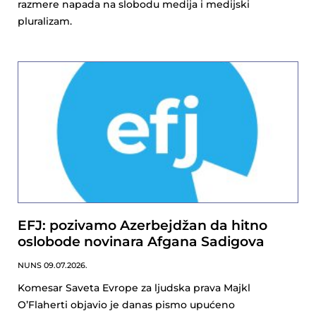
razmere napada na slobodu medija i medijski
pluralizam.
EFJ: pozivamo Azerbejdžan da hitno
oslobode novinara Afgana Sadigova
NUNS
09.07.2026.
Komesar Saveta Evrope za ljudska prava Majkl
O’Flaherti objavio je danas pismo upućeno