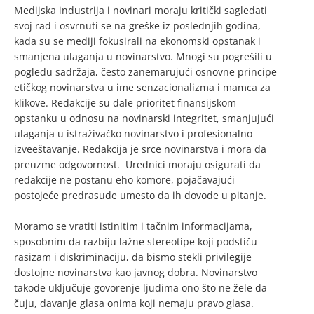
Medijska industrija i novinari moraju kritički sagledati
svoj rad i osvrnuti se na greške iz poslednjih godina,
kada su se mediji fokusirali na ekonomski opstanak i
smanjena ulaganja u novinarstvo. Mnogi su pogrešili u
pogledu sadržaja, često zanemarujući osnovne principe
etičkog novinarstva u ime senzacionalizma i mamca za
klikove. Redakcije su dale prioritet finansijskom
opstanku u odnosu na novinarski integritet, smanjujući
ulaganja u istraživačko novinarstvo i profesionalno
izveeštavanje. Redakcija je srce novinarstva i mora da
preuzme odgovornost. Urednici moraju osigurati da
redakcije ne postanu eho komore, pojačavajući
postojeće predrasude umesto da ih dovode u pitanje.
Moramo se vratiti istinitim i tačnim informacijama,
sposobnim da razbiju lažne stereotipe koji podstiču
rasizam i diskriminaciju, da bismo stekli privilegije
dostojne novinarstva kao javnog dobra. Novinarstvo
takođe uključuje govorenje ljudima ono što ne žele da
čuju, davanje glasa onima koji nemaju pravo glasa.