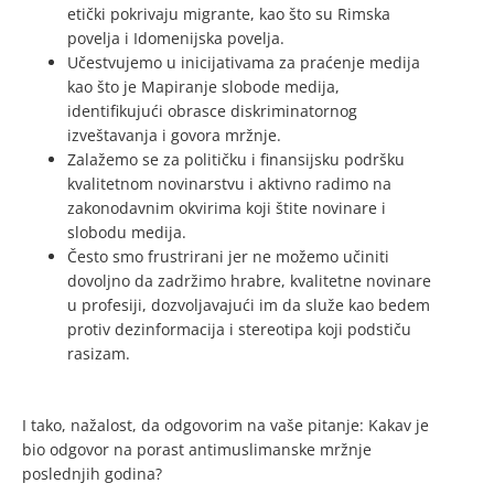
etički pokrivaju migrante, kao što su Rimska
povelja i Idomenijska povelja.
Učestvujemo u inicijativama za praćenje medija
kao što je Mapiranje slobode medija,
identifikujući obrasce diskriminatornog
izveštavanja i govora mržnje.
Zalažemo se za političku i finansijsku podršku
kvalitetnom novinarstvu i aktivno radimo na
zakonodavnim okvirima koji štite novinare i
slobodu medija.
Često smo frustrirani jer ne možemo učiniti
dovoljno da zadržimo hrabre, kvalitetne novinare
u profesiji, dozvoljavajući im da služe kao bedem
protiv dezinformacija i stereotipa koji podstiču
rasizam.
I tako, nažalost, da odgovorim na vaše pitanje: Kakav je
bio odgovor na porast antimuslimanske mržnje
poslednjih godina?