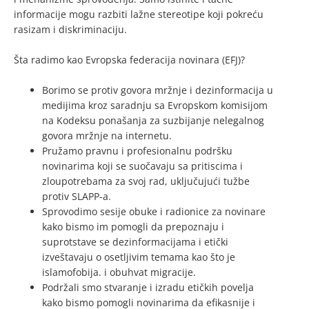
informacije mogu razbiti lažne stereotipe koji pokreću
rasizam i diskriminaciju.
Šta radimo kao Evropska federacija novinara (EFJ)?
Borimo se protiv govora mržnje i dezinformacija u
medijima kroz saradnju sa Evropskom komisijom
na Kodeksu ponašanja za suzbijanje nelegalnog
govora mržnje na internetu.
Pružamo pravnu i profesionalnu podršku
novinarima koji se suočavaju sa pritiscima i
zloupotrebama za svoj rad, uključujući tužbe
protiv SLAPP-a.
Sprovodimo sesije obuke i radionice za novinare
kako bismo im pomogli da prepoznaju i
suprotstave se dezinformacijama i etički
izveštavaju o osetljivim temama kao što je
islamofobija. i obuhvat migracije.
Podržali smo stvaranje i izradu etičkih povelja
kako bismo pomogli novinarima da efikasnije i