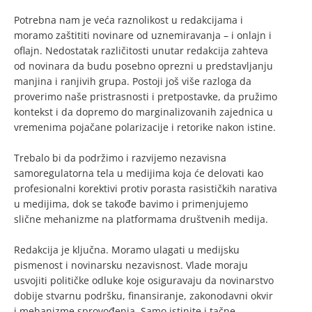
Potrebna nam je veća raznolikost u redakcijama i
moramo zaštititi novinare od uznemiravanja – i onlajn i
oflajn. Nedostatak različitosti unutar redakcija zahteva
od novinara da budu posebno oprezni u predstavljanju
manjina i ranjivih grupa. Postoji još više razloga da
proverimo naše pristrasnosti i pretpostavke, da pružimo
kontekst i da dopremo do marginalizovanih zajednica u
vremenima pojačane polarizacije i retorike nakon istine.
Trebalo bi da podržimo i razvijemo nezavisna
samoregulatorna tela u medijima koja će delovati kao
profesionalni korektivi protiv porasta rasističkih narativa
u medijima, dok se takođe bavimo i primenjujemo
slične mehanizme na platformama društvenih medija.
Redakcija je ključna. Moramo ulagati u medijsku
pismenost i novinarsku nezavisnost. Vlade moraju
usvojiti političke odluke koje osiguravaju da novinarstvo
dobije stvarnu podršku, finansiranje, zakonodavni okvir
i mehanizme sprovođenja. Samo istinite i tačne