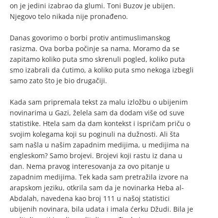
on je jedini izabrao da glumi. Toni Buzov je ubijen.
Njegovo telo nikada nije pronađeno.
Danas govorimo o borbi protiv antimuslimanskog
rasizma. Ova borba počinje sa nama. Moramo da se
zapitamo koliko puta smo skrenuli pogled, koliko puta
smo izabrali da ćutimo, a koliko puta smo nekoga izbegli
samo zato što je bio drugačiji.
Kada sam pripremala tekst za malu izložbu o ubijenim
novinarima u Gazi, želela sam da dodam više od suve
statistike. Htela sam da dam kontekst i ispričam priču o
svojim kolegama koji su poginuli na dužnosti. Ali šta
sam našla u našim zapadnim medijima, u medijima na
engleskom? Samo brojevi. Brojevi koji rastu iz dana u
dan. Nema pravog interesovanja za ovo pitanje u
zapadnim medijima. Tek kada sam pretražila izvore na
arapskom jeziku, otkrila sam da je novinarka Heba al-
Abdalah, navedena kao broj 111 u našoj statistici
ubijenih novinara, bila udata i imala ćerku Džudi. Bila je