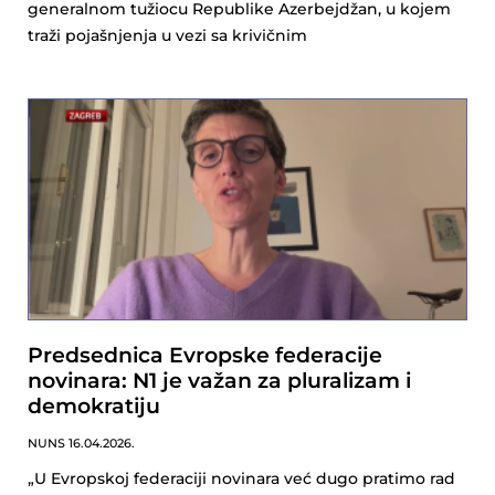
generalnom tužiocu Republike Azerbejdžan, u kojem
traži pojašnjenja u vezi sa krivičnim
Predsednica Evropske federacije
novinara: N1 je važan za pluralizam i
demokratiju
NUNS
16.04.2026.
„U Evropskoj federaciji novinara već dugo pratimo rad