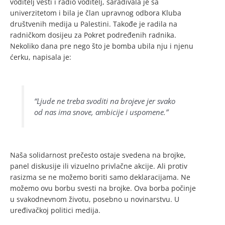
voditelj vesti i radio voditelj, sarađivala je sa
univerzitetom i bila je član upravnog odbora Kluba
društvenih medija u Palestini. Takođe je radila na
radničkom dosijeu za Pokret podređenih radnika.
Nekoliko dana pre nego što je bomba ubila nju i njenu
ćerku, napisala je:
“Ljude ne treba svoditi na brojeve jer svako
od nas ima snove, ambicije i uspomene.”
Naša solidarnost prečesto ostaje svedena na brojke,
panel diskusije ili vizuelno privlačne akcije. Ali protiv
rasizma se ne možemo boriti samo deklaracijama. Ne
možemo ovu borbu svesti na brojke. Ova borba počinje
u svakodnevnom životu, posebno u novinarstvu. U
uređivačkoj politici medija.