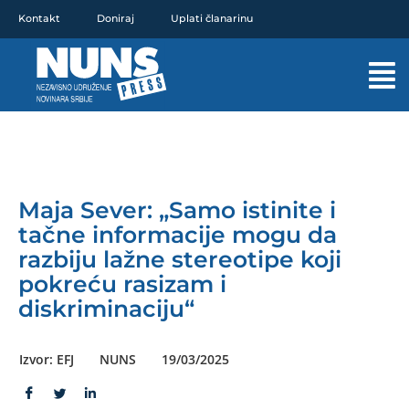
Pređi
Kontakt
Doniraj
Uplati članarinu
na
sadržaj
Mai
Men
Maja Sever: „Samo istinite i
tačne informacije mogu da
razbiju lažne stereotipe koji
pokreću rasizam i
diskriminaciju“
Izvor: EFJ
NUNS
19/03/2025