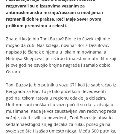
razgovarali su o izazovima vezanim za
antimuslimansku mržnju/rasizam u medijima i
razmenili dobre prakse. Reči Maje Sever ovom
prilikom prenosimo u celosti.
Znate li ko je bio Toni Buzov? Bio je to čovek koji nije
mogao da ćuti. Naš kolega, novinar Boris Dežulović,
napisao je članak o njemu u lokalnim novinama, a
Nebojša Slijepčević je režirao trinaestominutni film koji
je ove godine osvojio brojne nagrade i zamalo dobio
Oskara.
Toni Buzov je bio putnik u vozu 671 koji je saobraćao iz
Beograda za Bar. To je bilo početkom devedesetih
godina, tokom ratova u regionu odakle ja dolazim.
Uniformisani muškarci u vozu počeli su da razdvajaju
muslimane. Kada je voz zaustavljen van redovnog reda
vožnje, oteti civili su odvedeni., Toni Buzov je uhvatio
sedamnaestogodišnjeg dečaka za ruku, poseo ga na
svoje sedište i izašao umesto njega. Među 500 putnika,