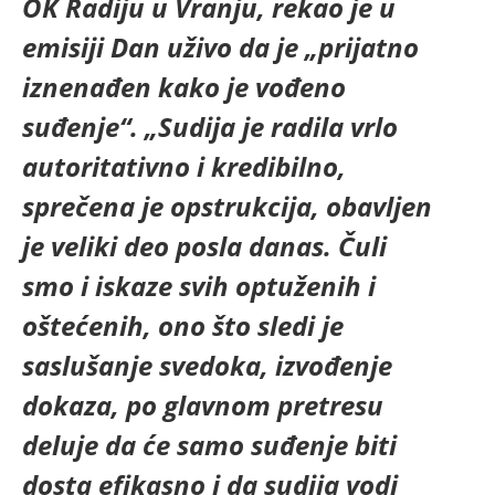
OK Radiju u Vranju, rekao je u
emisiji Dan uživo da je „prijatno
iznenađen kako je vođeno
suđenje“. „Sudija je radila vrlo
autoritativno i kredibilno,
sprečena je opstrukcija, obavljen
je veliki deo posla danas. Čuli
smo i iskaze svih optuženih i
oštećenih, ono što sledi je
saslušanje svedoka, izvođenje
dokaza, po glavnom pretresu
deluje da će samo suđenje biti
dosta efikasno i da sudija vodi