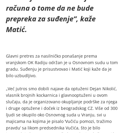
računa o tome da ne bude
prepreka za suđenje“, kaže
Matić.
Glavni pretres za nasilničko ponašanje prema
vranjskom OK Radiju održan je u Osnovnom sudu u tom
gradu. Suđenju je prisustvovao i Matić koji kaže da je
bilo uzbudljivo.
„Već jutros smo dobili najave da optuženi Dejan Nikolić,
vlasnik brojnih kockarnica i glavnooptuženi u ovom
slučaju, da je organizovano okupljanje podrške za njega
i druge optužene i doček iz beogradskog CZ. Više od 300
ljudi se okupilo oko Osnovnog suda u Vranju, svi u
majicama na kojima je pisalo ‘Vučiću pomozi, tražimo
pravdu’ sa likom predsednika Vučića, što je bilo