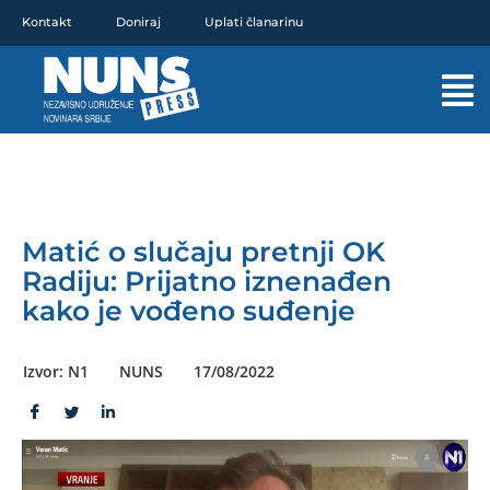
Pređi
Kontakt
Doniraj
Uplati članarinu
na
sadržaj
Mai
Men
Matić o slučaju pretnji OK
Radiju: Prijatno iznenađen
kako je vođeno suđenje
Izvor: N1
NUNS
17/08/2022