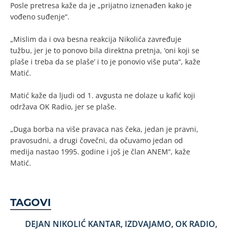
Posle pretresa kaže da je „prijatno iznenađen kako je
vođeno suđenje“.
„Mislim da i ova besna reakcija Nikolića zavređuje
tužbu, jer je to ponovo bila direktna pretnja, ‘oni koji se
plaše i treba da se plaše’ i to je ponovio više puta“, kaže
Matić.
Matić kaže da ljudi od 1. avgusta ne dolaze u kafić koji
održava OK Radio, jer se plaše.
„Duga borba na više pravaca nas čeka, jedan je pravni,
pravosudni, a drugi čovečni, da očuvamo jedan od
medija nastao 1995. godine i još je član ANEM“, kaže
Matić.
TAGOVI
DEJAN NIKOLIĆ KANTAR
,
IZDVAJAMO
,
OK RADIO
,