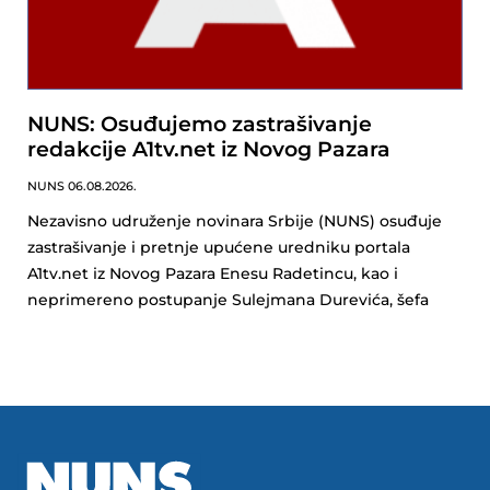
NUNS: Osuđujemo zastrašivanje
redakcije A1tv.net iz Novog Pazara
NUNS
06.08.2026.
Nezavisno udruženje novinara Srbije (NUNS) osuđuje
zastrašivanje i pretnje upućene uredniku portala
A1tv.net iz Novog Pazara Enesu Radetincu, kao i
neprimereno postupanje Sulejmana Durevića, šefa