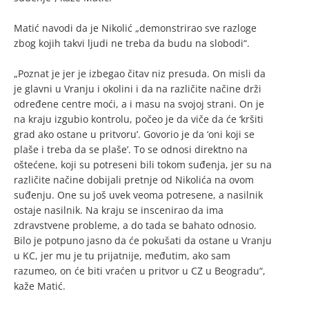
Matić navodi da je Nikolić „demonstrirao sve razloge
zbog kojih takvi ljudi ne treba da budu na slobodi“.
„Poznat je jer je izbegao čitav niz presuda. On misli da
je glavni u Vranju i okolini i da na različite načine drži
određene centre moći, a i masu na svojoj strani. On je
na kraju izgubio kontrolu, počeo je da viče da će ‘kršiti
grad ako ostane u pritvoru’. Govorio je da ‘oni koji se
plaše i treba da se plaše’. To se odnosi direktno na
oštećene, koji su potreseni bili tokom suđenja, jer su na
različite načine dobijali pretnje od Nikolića na ovom
suđenju. One su još uvek veoma potresene, a nasilnik
ostaje nasilnik. Na kraju se inscenirao da ima
zdravstvene probleme, a do tada se bahato odnosio.
Bilo je potpuno jasno da će pokušati da ostane u Vranju
u KC, jer mu je tu prijatnije, međutim, ako sam
razumeo, on će biti vraćen u pritvor u CZ u Beogradu“,
kaže Matić.