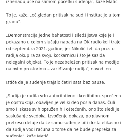
iznenađujuće na samom početku suđenja“, kaže Matić.
To je, kaže, „očigledan pritisak na sud i institucije u tom
gradu“.
„Demonstracija jedne bahatosti i siledžijstva koje je i
pokazano u celom slučaju napada na OK radio koji traje
od septembra 2021. godine, jer Nikolić želi da prostor
radija okupira za svoju kockarnicu i što je sazida
nelegalni objekat. To je nezabeležen pritisak na medije
na ovim prostorima – zaziđivanje radija“, navodi on.
Ističe da je suđenje trajalo četiri sata bez pauze.
„Sudija je radila vrlo autoritativno i kredibilno, sprečena
je opstrukcija, obavljen je veliki deo posla danas. Čuli
smo i iskaze svih optuženih i oštećenih, ono što sledi je
saslušanje svedoka, izvođenje dokaza, po glavnom
pretresu deluje da će samo suđenje biti dosta efikasno i
da sudija vodi računa o tome da ne bude prepreka za
suđenje“, kaže Matić.