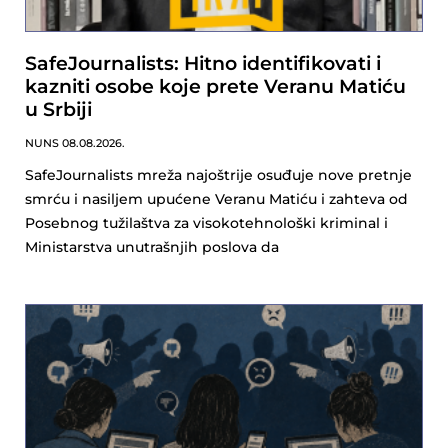
SafeJournalists: Hitno identifikovati i
kazniti osobe koje prete Veranu Matiću
u Srbiji
NUNS
08.08.2026.
SafeJournalists mreža najoštrije osuđuje nove pretnje
smrću i nasiljem upućene Veranu Matiću i zahteva od
Posebnog tužilaštva za visokotehnološki kriminal i
Ministarstva unutrašnjih poslova da