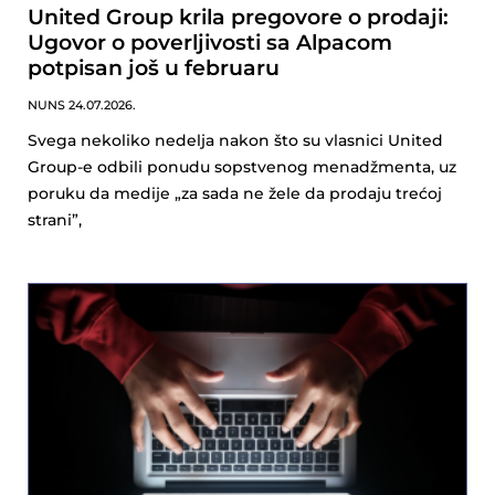
United Group krila pregovore o prodaji:
Ugovor o poverljivosti sa Alpacom
potpisan još u februaru
NUNS
24.07.2026.
Svega nekoliko nedelja nakon što su vlasnici United
Group-e odbili ponudu sopstvenog menadžmenta, uz
poruku da medije „za sada ne žele da prodaju trećoj
strani”,