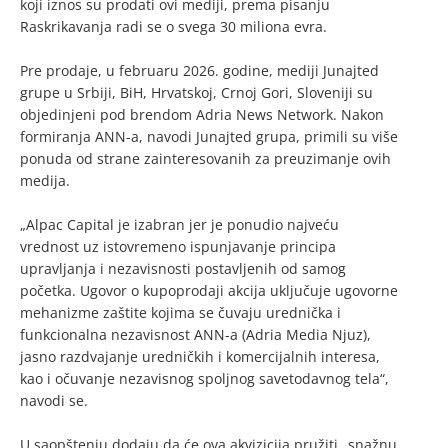
koji iznos su prodati ovi mediji, prema pisanju
Raskrikavanja radi se o svega 30 miliona evra.
Pre prodaje, u februaru 2026. godine, mediji Junajted
grupe u Srbiji, BiH, Hrvatskoj, Crnoj Gori, Sloveniji su
objedinjeni pod brendom Adria News Network. Nakon
formiranja ANN-a, navodi Junajted grupa, primili su više
ponuda od strane zainteresovanih za preuzimanje ovih
medija.
„Alpac Capital je izabran jer je ponudio najveću
vrednost uz istovremeno ispunjavanje principa
upravljanja i nezavisnosti postavljenih od samog
početka. Ugovor o kupoprodaji akcija uključuje ugovorne
mehanizme zaštite kojima se čuvaju urednička i
funkcionalna nezavisnost ANN-a (Adria Media Njuz),
jasno razdvajanje uredničkih i komercijalnih interesa,
kao i očuvanje nezavisnog spoljnog savetodavnog tela“,
navodi se.
U saopštenju dodaju da će ova akvizicija pružiti „snažnu