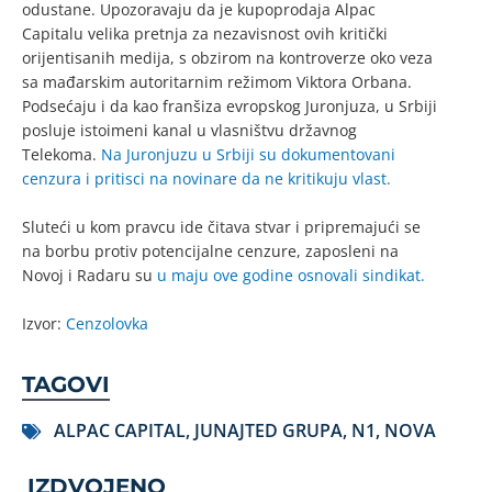
odustane. Upozoravaju da je kupoprodaja Alpac
Capitalu velika pretnja za nezavisnost ovih kritički
orijentisanih medija, s obzirom na kontroverze oko veza
sa mađarskim autoritarnim režimom Viktora Orbana.
Podsećaju i da kao franšiza evropskog Juronjuza, u Srbiji
posluje istoimeni kanal u vlasništvu državnog
Telekoma.
Na Juronjuzu u Srbiji su dokumentovani
cenzura i pritisci na novinare da ne kritikuju vlast.
Sluteći u kom pravcu ide čitava stvar i pripremajući se
na borbu protiv potencijalne cenzure, zaposleni na
Novoj i Radaru su
u maju ove godine osnovali sindikat.
Izvor:
Cenzolovka
TAGOVI
ALPAC CAPITAL
,
JUNAJTED GRUPA
,
N1
,
NOVA
IZDVOJENO