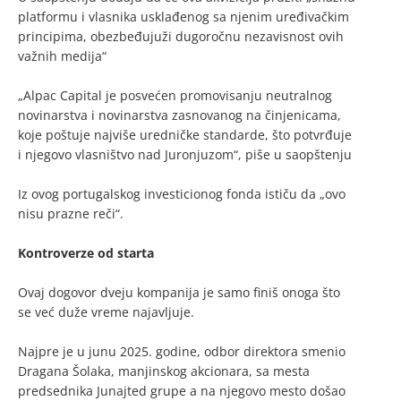
platformu i vlasnika usklađenog sa njenim uređivačkim
principima, obezbeđujuži dugoročnu nezavisnost ovih
važnih medija“
„Alpac Capital je posvećen promovisanju neutralnog
novinarstva i novinarstva zasnovanog na činjenicama,
koje poštuje najviše uredničke standarde, što potvrđuje
i njegovo vlasništvo nad Juronjuzom“, piše u saopštenju
Iz ovog portugalskog investicionog fonda ističu da „ovo
nisu prazne reči“.
Kontroverze od starta
Ovaj dogovor dveju kompanija je samo finiš onoga što
se već duže vreme najavljuje.
Najpre je u junu 2025. godine, odbor direktora smenio
Dragana Šolaka, manjinskog akcionara, sa mesta
predsednika Junajted grupe a na njegovo mesto došao