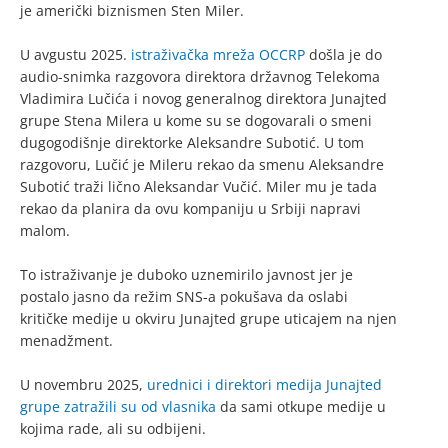
je američki biznismen Sten Miler.
U avgustu 2025.
istraživačka mreža OCCRP
došla je do
audio-snimka razgovora direktora državnog Telekoma
Vladimira Lučića i novog generalnog direktora Junajted
grupe Stena Milera u kome su se dogovarali o smeni
dugogodišnje direktorke Aleksandre Subotić. U tom
razgovoru, Lučić je Mileru rekao da smenu Aleksandre
Subotić traži lično Aleksandar Vučić. Miler mu je tada
rekao da planira da ovu kompaniju u Srbiji napravi
malom.
To istraživanje je duboko uznemirilo javnost jer je
postalo jasno da režim SNS-a pokušava da oslabi
kritičke medije u okviru Junajted grupe uticajem na njen
menadžment.
U novembru 2025,
urednici i direktori medija Junajted
grupe zatražili su od vlasnika
da sami otkupe medije u
kojima rade, ali su odbijeni.