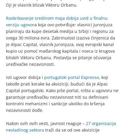
čiji je vlasnik blizak Viktoru Orbanu.
Raskrikavanje sredinom maja dobija uvid u finalnu
verziju ugovor
a koja ovo potvrđuje: vlasnici Juronjuza
planiraju da kupe desetak medija u Srbiji i regionu za
svega 30 miliona evra. Zabrinutost izaziva činjenica da
je Alpac Capital, vlasnik Juronjuza, ovaj evropski kanal
kupio uz pomoć mađarskog kapitala i novca iz krugova
bliskih Viktoru Orbanu. Postavlja se pitanje očuvanja
uređivačke nezavisnosti.
Isti ugovor dobija i
portugalski portal Expresso,
koji
takođe prati korake ka akviziciji, budući da je Alpac
Capital portugalski. Kako piše portal, ništa u ugovoru ne
garantuje uređivačku nezavisnost niti su definisani
kontrolni mehanizmi i sankcije ukoliko do kršenja
nezavisnosti dođe.
Nakon svih ovih vesti, javnost reaguje –
27 organizacija
nevladinog sektora
traži da se od ove akvizicije