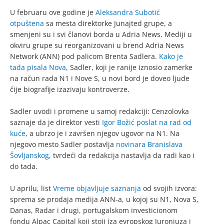
U februaru ove godine je
Aleksandra Subotić
otpuštena
sa mesta direktorke Junajted grupe, a
smenjeni su i svi članovi borda u Adria News. Mediji u
okviru grupe su reorganizovani u brend Adria News
Network (ANN) pod palicom Brenta Sadlera.
Kako je
tada pisala Nova
, Sadler, koji je ranije iznosio zamerke
na račun rada N1 i Nove S, u novi bord je doveo ljude
čije biografije izazivaju kontroverze.
Sadler uvodi i promene u samoj redakciji: Cenzolovka
saznaje da je direktor vesti
Igor Božić poslat na rad od
kuće
, a ubrzo je i završen njegov ugovor na N1. Na
njegovo mesto Sadler postavlja
novinara Branislava
Šovljanskog
, tvrdeći da redakcija nastavlja da radi kao i
do tada.
U aprilu, list
Vreme objavljuje saznanja
od svojih izvora:
sprema se prodaja medija ANN-a, u kojoj su N1, Nova S,
Danas, Radar i drugi, portugalskom investicionom
fondu Alpac Capital koji stoji iza evropskog Juronjuza i