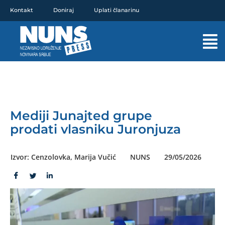
Pređi
Kontakt
Doniraj
Uplati članarinu
na
sadržaj
Mai
Men
Mediji Junajted grupe
prodati vlasniku Juronjuza
Izvor: Cenzolovka, Marija Vučić
NUNS
29/05/2026