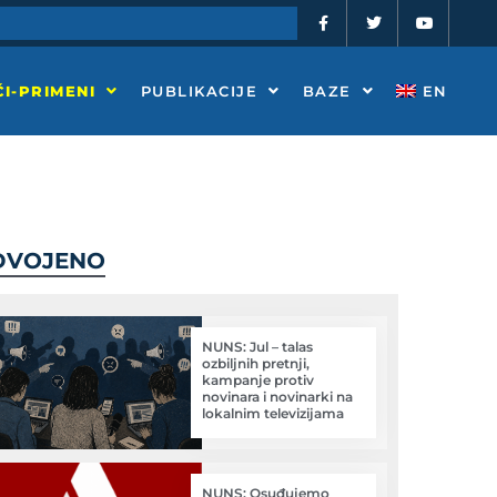
F
T
Y
a
w
o
c
i
u
e
t
t
b
t
u
o
e
b
I-PRIMENI
PUBLIKACIJE
BAZE
EN
o
r
e
k
-
f
DVOJENO
NUNS: Jul – talas
ozbiljnih pretnji,
kampanje protiv
novinara i novinarki na
lokalnim televizijama
NUNS: Osuđujemo