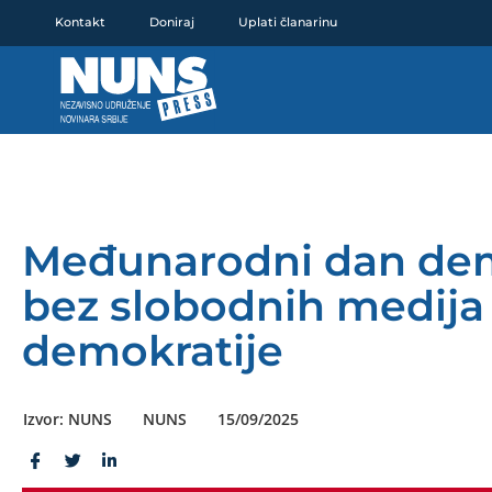
Pređi
Kontakt
Doniraj
Uplati članarinu
na
sadržaj
Međunarodni dan dem
bez slobodnih medij
demokratije
Izvor: NUNS
NUNS
15/09/2025