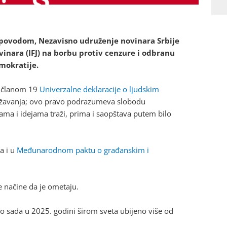
povodom, Nezavisno udruženje novinara Srbije
nara (IFJ) na borbu protiv cenzure i odbranu
mokratije.
o članom 19
Univerzalne deklaracije o ljudskim
zražavanja; ovo pravo podrazumeva slobodu
ama i idejama traži, prima i saopštava putem bilo
a i u
Međunarodnom paktu o građanskim i
e načine da je ometaju.
o sada u 2025. godini širom sveta ubijeno više od