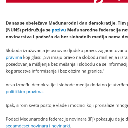
Danas se obeležava Međunarodni dan demokratije. Tim 
(NUNS) pridružuje se
pozivu
Međunarodne federacije novi
novinarstva i podseća da bez slobodnih medija nema de
Sloboda izražavanja je osnovno ljudsko pravo, zagarantovan
pravima
koji glasi: „Svi imaju pravo na slobodu mišljenja i i
posedovanja mišljenja bez mešanja i slobodu da se informacij
kog sredstva informisanja i bez obzira na granice.“
Veza između demokratije i slobode medija dodatno je utvrđen
političkim pravima.
Ipak, širom sveta postoje vlade i moćnici koji pronalaze mnog
Podaci Međunarodne federacije novinara (IFJ) pokazuju da je d
sedamdeset novinara i novinarki
.