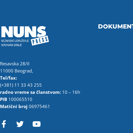
DOKUMEN
Resavska 28/II
11000 Beograd,
Tel/fax:
(+381) 11 33 43 255
radno vreme sa članstvom:
10 – 16h
PIB
100065510
Matični broj
06975461
F
T
Y
a
w
o