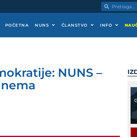
Pretraga
Pretraga
POČETNA
NUNS
ČLANSTVO
INFO
NAUČ
okratije: NUNS –
IZ
a nema