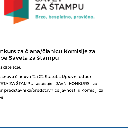
nkurs za člana/članicu Komisije za
lbe Saveta za štampu
NS
05.08.2026.
osnovu članova 12 i 22 Statuta, Upravni odbor
ETA ZA ŠTAMPU raspisuje JAVNI KONKURS za
or predstavnika/predstavnice javnosti u Komisiji za
lbe