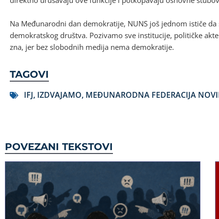
direktno urušavaju ove funkcije i potkopavaju osnovne stubo
Na Međunarodni dan demokratije, NUNS još jednom ističe da s
demokratskog društva. Pozivamo sve institucije, političke akte
zna, jer bez slobodnih medija nema demokratije.
TAGOVI
IFJ
,
IZDVAJAMO
,
MEĐUNARODNA FEDERACIJA NOV
POVEZANI TEKSTOVI