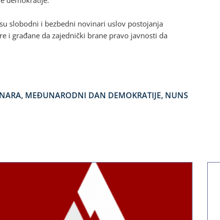
ve demokratije.
u slobodni i bezbedni novinari uslov postojanja
re i građane da zajednički brane pravo javnosti da
INARA
,
MEĐUNARODNI DAN DEMOKRATIJE
,
NUNS