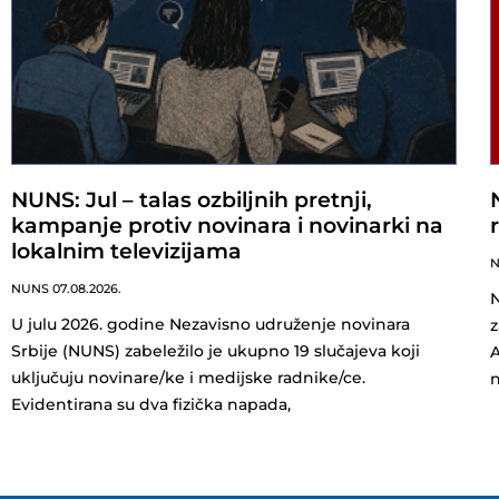
NUNS: Jul – talas ozbiljnih pretnji,
kampanje protiv novinara i novinarki na
lokalnim televizijama
NUNS
07.08.2026.
N
U julu 2026. godine Nezavisno udruženje novinara
z
Srbije (NUNS) zabeležilo je ukupno 19 slučajeva koji
A
uključuju novinare/ke i medijske radnike/ce.
n
Evidentirana su dva fizička napada,