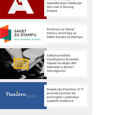
zastrašivanje redakcije
A1tv.net iz Novog
Pazara
Konkurs za člana/
članicu Komisije za
žalbe Saveta za štampu
SafeJournalists:
Osuđujemo brutalan
napad na ekipu BN
televizije u Bosni i
Hercegovini
Redakcija Pančevo Si Ti
pozvala javnost da
pomogne u plaćanju
sudskih troškova