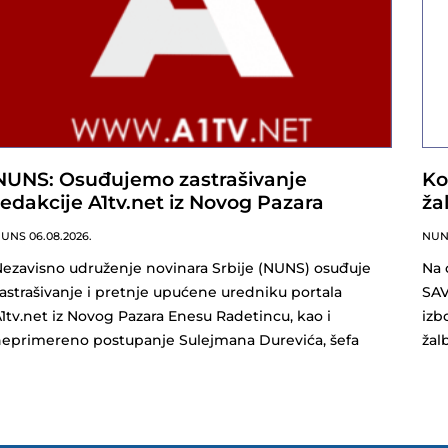
NUNS: Osuđujemo zastrašivanje
Ko
redakcije A1tv.net iz Novog Pazara
ža
NUNS
06.08.2026.
NU
ezavisno udruženje novinara Srbije (NUNS) osuđuje
Na 
astrašivanje i pretnje upućene uredniku portala
SAV
1tv.net iz Novog Pazara Enesu Radetincu, kao i
izb
eprimereno postupanje Sulejmana Durevića, šefa
ža