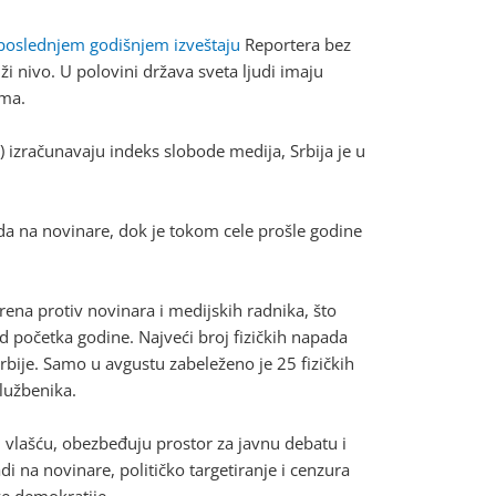
poslednjem godišnjem izveštaju
Reportera bez
ži nivo. U polovini država sveta ljudi imaju
ima.
 izračunavaju indeks slobode medija, Srbija je u
da na novinare, dok je tokom cele prošle godine
na protiv novinara i medijskih radnika, što
 početka godine. Najveći broj fizičkih napada
bije. Samo u avgustu zabeleženo je 25 fizičkih
lužbenika.
vlašću, obezbeđuju prostor za javnu debatu i
na novinare, političko targetiranje i cenzura