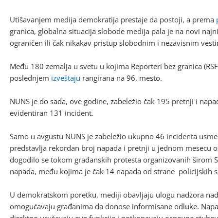
Utišavanjem medija demokratija prestaje da postoji, a prema
granica, globalna situacija slobode medija pala je na novi najni
ograničen ili čak nikakav pristup slobodnim i nezavisnim vest
Među 180 zemalja u svetu u kojima Reporteri bez granica (RSF)
poslednjem
izveštaju
rangirana na 96. mesto.
NUNS je do sada, ove godine, zabeležio čak 195 pretnji i napa
evidentiran 131 incident.
Samo u avgustu NUNS je zabeležio ukupno 46 incidenta usmere
predstavlja rekordan broj napada i pretnji u jednom mesecu od
dogodilo se tokom građanskih protesta organizovanih širom Sr
napada, među kojima je čak 14 napada od strane policijskih s
U demokratskom poretku, mediji obavljaju ulogu nadzora nad 
omogućavaju građanima da donose informisane odluke. Napadi 