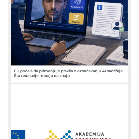
EU počela da primenjuje pravila o označavanju AI sadržaja:
Šta redakcije moraju da znaju