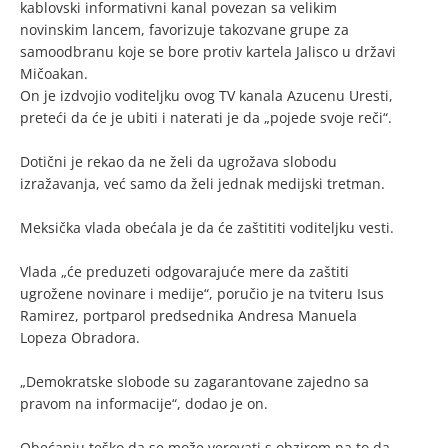
kablovski informativni kanal povezan sa velikim
novinskim lancem, favorizuje takozvane grupe za
samoodbranu koje se bore protiv kartela Jalisco u državi
Mičoakan.
On je izdvojio voditeljku ovog TV kanala Azucenu Uresti,
preteći da će je ubiti i naterati je da „pojede svoje reči“.
Dotični je rekao da ne želi da ugrožava slobodu
izražavanja, već samo da želi jednak medijski tretman.
Meksička vlada obećala je da će zaštititi voditeljku vesti.
Vlada „će preduzeti odgovarajuće mere da zaštiti
ugrožene novinare i medije“, poručio je na tviteru Isus
Ramirez, portparol predsednika Andresa Manuela
Lopeza Obradora.
„Demokratske slobode su zagarantovane zajedno sa
pravom na informacije“, dodao je on.
Obećanju teško da se može verovati s obzirom na to da