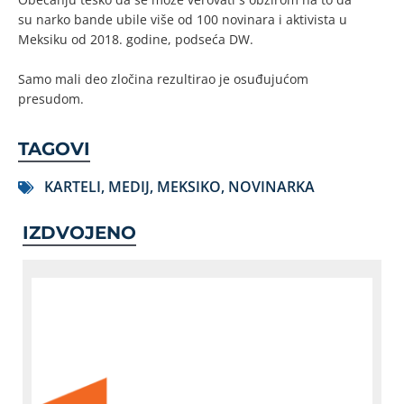
su narko bande ubile više od 100 novinara i aktivista u
Meksiku od 2018. godine, podseća DW.
Samo mali deo zločina rezultirao je osuđujućom
presudom.
TAGOVI
KARTELI
,
MEDIJ
,
MEKSIKO
,
NOVINARKA
IZDVOJENO