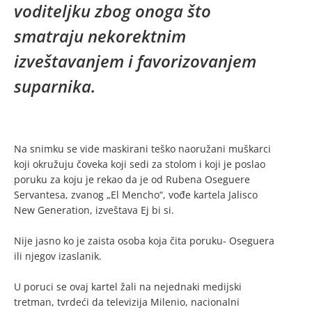
voditeljku zbog onoga što
smatraju nekorektnim
izveštavanjem i favorizovanjem
suparnika.
Na snimku se vide maskirani teško naoružani muškarci
koji okružuju čoveka koji sedi za stolom i koji je poslao
poruku za koju je rekao da je od Rubena Oseguere
Servantesa, zvanog „El Mencho“, vođe kartela Jalisco
New Generation, izveštava Ej bi si.
Nije jasno ko je zaista osoba koja čita poruku- Oseguera
ili njegov izaslanik.
U poruci se ovaj kartel žali na nejednaki medijski
tretman, tvrdeći da televizija Milenio, nacionalni