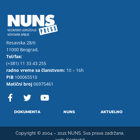
Resavska 28/II
11000 Beograd,
Tel/fax:
(+381) 11 33 43 255
radno vreme sa članstvom:
10 – 16h
PIB
100065510
Matični broj
06975461
F
T
Y
a
w
o
c
i
u
e
t
t
DOKUMENTA
NUNS
AKTUELNO
b
t
u
o
e
b
Copyright © 2004 – 2021 NUNS. Sva prava zadržana.
o
r
e