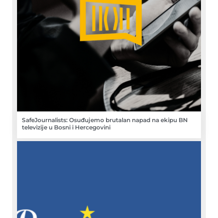
SafeJournalists: Osuđujemo brutalan napad na ekipu BN
televizije u Bosni i Hercegovini