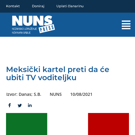
Pređi
Kontakt
Doniraj
Uplati članarinu
na
sadržaj
Mai
Men
Meksički kartel preti da će
ubiti TV voditeljku
Izvor: Danas; S.B.
NUNS
10/08/2021