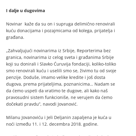
I dalje u dugovima
Novinar kaže da su on i supruga delimično renovirali
kuću donacijama i pozajmicama od kolega, prijatelja i
građana.
„Zahvaljujući novinarima iz Srbije, Reporterima bez
granica, novinarima iz celog sveta i građanima Srbije
koji su donirali i Slavko Ćuruvija fondaciji, koliko-toliko
smo renovirali kuću i uselili smo se, živimo tu od svoje
penzije. Doduše, imamo velike kredite i još dosta
dugova, prema prijateljima, poznanicima… Nadam se
da ćemo uspeti da vratimo te dugove, ali kako naš
pravosudni sistem funkcioniše, ne verujem da ćemo
dočekati pravdu”, navodi Jovanović.
Milanu Jovanoviću i Jeli Deljanin zapaljena je kuća u
noći između 11. i 12. decembra 2018. godine.