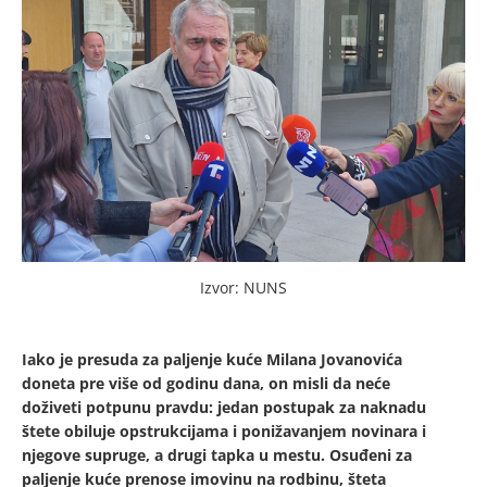
Izvor: NUNS
Iako je presuda za paljenje kuće Milana Jovanovića
doneta pre više od godinu dana, on misli da neće
doživeti potpunu pravdu: jedan postupak za naknadu
štete obiluje opstrukcijama i ponižavanjem novinara i
njegove supruge, a drugi tapka u mestu. Osuđeni za
paljenje kuće prenose imovinu na rodbinu, šteta