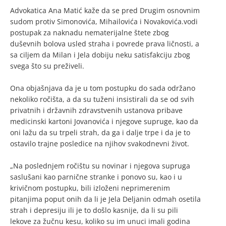
Advokatica Ana Matić kaže da se pred Drugim osnovnim
sudom protiv Simonovića, Mihailovića i Novakovića.vodi
postupak za naknadu nematerijalne štete zbog
duševnih bolova usled straha i povrede prava ličnosti, a
sa ciljem da Milan i Jela dobiju neku satisfakciju zbog
svega što su preživeli.
Ona objašnjava da je u tom postupku do sada održano
nekoliko ročišta, a da su tuženi insistirali da se od svih
privatnih i državnih zdravstvenih ustanova pribave
medicinski kartoni Jovanovića i njegove supruge, kao da
oni lažu da su trpeli strah, da ga i dalje trpe i da je to
ostavilo trajne posledice na njihov svakodnevni život.
„Na poslednjem ročištu su novinar i njegova supruga
saslušani kao parnične stranke i ponovo su, kao i u
krivičnom postupku, bili izloženi neprimerenim
pitanjima poput onih da li je Jela Deljanin odmah osetila
strah i depresiju ili je to došlo kasnije, da li su pili
lekove za žučnu kesu, koliko su im unuci imali godina