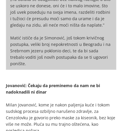
se uskoro ne donese, oni će i to malo imovine, što
još uvek poseduju na svoja imena, razdeliti rodbini
i tužioci će presudu moći samo da urame i da je
gledaju na zidu, ali neće moći ništa da naplate.”
Matić ističe da je Simonović, još tokom krivičnog
postupka, veliki broj nepokretnosti u Beogradu i na
Srebrnom jezeru poklonio deci, te da bi sada
trebalo voditi još novih postupaka da se ti ugovori
ponište.
Jovanović: Čekaju da preminemo da nam ne bi
nadoknadili ni dinar
Milan Jovanović, kome je nakon paljenja kuće i tokom
sudskog procesa ozbiljno narušeno zdravlje, za
Cenzolovku je govorio preko maske za kiseonik, bez koje
više ne može. Pluća su mu trajno oštećena, kao
posledica požara.