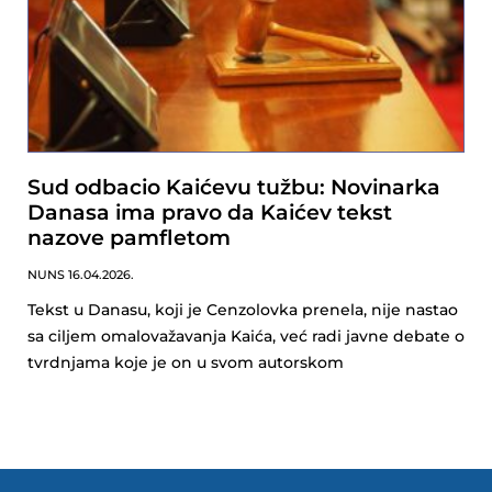
Sud odbacio Kaićevu tužbu: Novinarka
Danasa ima pravo da Kaićev tekst
nazove pamfletom
NUNS
16.04.2026.
Tekst u Danasu, koji je Cenzolovka prenela, nije nastao
sa ciljem omalovažavanja Kaića, već radi javne debate o
tvrdnjama koje je on u svom autorskom