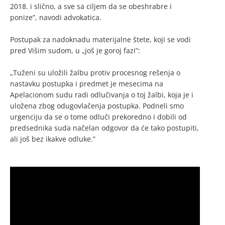
2018. i slično, a sve sa ciljem da se obeshrabre i
ponize”, navodi advokatica.
Postupak za nadoknadu materijalne štete, koji se vodi
pred Višim sudom, u „još je goroj fazi”:
„Tuženi su uložili žalbu protiv procesnog rešenja o
nastavku postupka i predmet je mesecima na
Apelacionom sudu radi odlučivanja o toj žalbi, koja je i
uložena zbog odugovlačenja postupka. Podneli smo
urgenciju da se o tome odluči prekoredno i dobili od
predsednika suda načelan odgovor da će tako postupiti,
ali još bez ikakve odluke.”