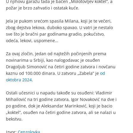
U njihovu garažu tada je bačen „Molotovljev koktel”, a
požar je brzo zahvatio i ostatak kuće.
Jela je pukom srećom spasila Milana, koji je te večeri,
zbog dejstva lekova, duboko spavao. U vatri je nestalo
sve što je bračni par godinama gradio, pokućstvo,
odeća, lekovi, uspomene…
Za ovaj zločin, jedan od najtežih počinjenih prema
novinarima u Srbiji, kao nalogodavac je osuđen
Dragoljub Simonović na četiri godine zatvora i novčanu
kaznu od 100.000 dinara. U zatvoru „Zabela” je
od
oktobra 2024
.
Ostali učesnici u napadu takođe su osuđeni: Vladimir
Mihailović na tri godine zatvora, Igor Novaković na dve i
po godine, dok je Aleksandar Marinković, koji je bacio
„koktel”, osuđen na četiri godine zatvora, ali se nalazi u
bekstvu.
Izvor:
Cenzolovka