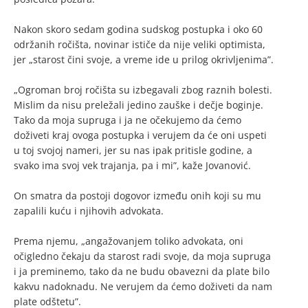
Nakon skoro sedam godina sudskog postupka i oko 60
održanih ročišta, novinar ističe da nije veliki optimista,
jer „starost čini svoje, a vreme ide u prilog okrivljenima”.
„Ogroman broj ročišta su izbegavali zbog raznih bolesti.
Mislim da nisu preležali jedino zauške i dečje boginje.
Tako da moja supruga i ja ne očekujemo da ćemo
doživeti kraj ovoga postupka i verujem da će oni uspeti
u toj svojoj nameri, jer su nas ipak pritisle godine, a
svako ima svoj vek trajanja, pa i mi”, kaže Jovanović.
On smatra da postoji dogovor između onih koji su mu
zapalili kuću i njihovih advokata.
Prema njemu, „angažovanjem toliko advokata, oni
očigledno čekaju da starost radi svoje, da moja supruga
i ja preminemo, tako da ne budu obavezni da plate bilo
kakvu nadoknadu. Ne verujem da ćemo doživeti da nam
plate odštetu”.