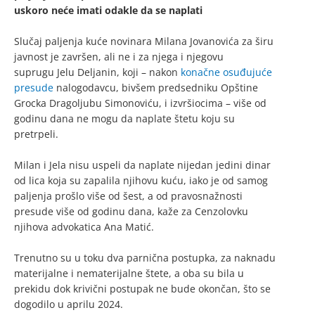
uskoro neće imati odakle da se naplati
Slučaj paljenja kuće novinara Milana Jovanovića za širu
javnost je završen, ali ne i za njega i njegovu
suprugu Jelu Deljanin, koji – nakon
konačne osuđujuće
presude
nalogodavcu, bivšem predsedniku Opštine
Grocka Dragoljubu Simonoviću, i izvršiocima – više od
godinu dana ne mogu da naplate štetu koju su
pretrpeli.
Milan i Jela nisu uspeli da naplate nijedan jedini dinar
od lica koja su zapalila njihovu kuću, iako je od samog
paljenja prošlo više od šest, a od pravosnažnosti
presude više od godinu dana, kaže za Cenzolovku
njihova advokatica Ana Matić.
Trenutno su u toku dva parnična postupka, za naknadu
materijalne i nematerijalne štete, a oba su bila u
prekidu dok krivični postupak ne bude okončan, što se
dogodilo u aprilu 2024.