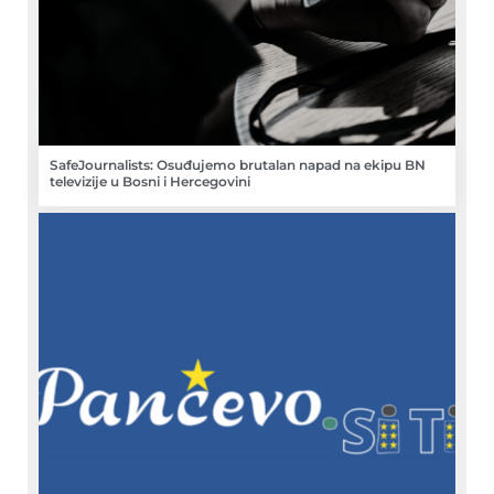
SafeJournalists: Osuđujemo brutalan napad na ekipu BN
televizije u Bosni i Hercegovini