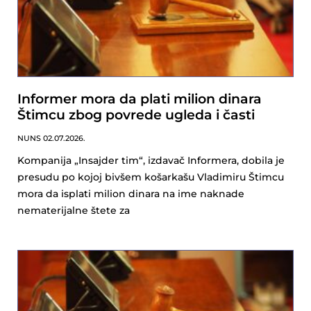
Informer mora da plati milion dinara
Štimcu zbog povrede ugleda i časti
NUNS
02.07.2026.
Kompanija „Insajder tim“, izdavač Informera, dobila je
presudu po kojoj bivšem košarkašu Vladimiru Štimcu
mora da isplati milion dinara na ime naknade
nematerijalne štete za