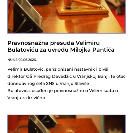
Pravnosnažna presuda Velimiru
Bulatoviću za uvredu Milojka Pantića
NUNS
02.06.2026.
Velimir Bulatović, penzionisani nastavnik i bivši
direktor OŠ Predrag Devedžić u Vranjskoj Banji, te otac
donedavnog šefa SNS u Vranju Slaviše
Bulatovića, osuđen je pravnosnažno u Višem sudu u
Vranju za krivično