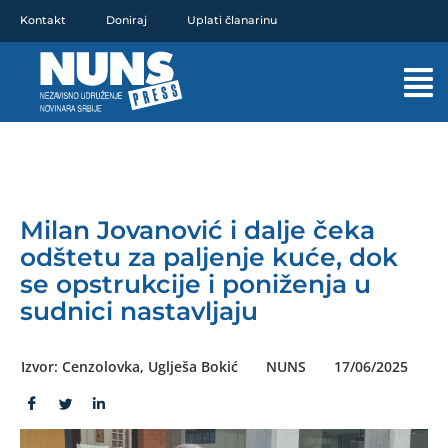
Pređi
Kontakt
Doniraj
Uplati članarinu
na
sadržaj
Mai
Men
Milan Jovanović i dalje čeka
odštetu za paljenje kuće, dok
se opstrukcije i poniženja u
sudnici nastavljaju
Izvor: Cenzolovka, Uglješa Bokić
NUNS
17/06/2025