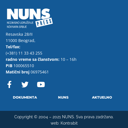
Resavska 28/II
11000 Beograd,
Tel/fax:
(+381) 11 33 43 255
radno vreme sa članstvom:
10 – 16h
PIB
100065510
Matični broj
06975461
F
T
Y
a
w
o
c
i
u
e
t
t
DOKUMENTA
NUNS
AKTUELNO
b
t
u
o
e
b
Copyright © 2004 – 2021 NUNS. Sva prava zadržana.
o
r
e
web:
Kontrabit