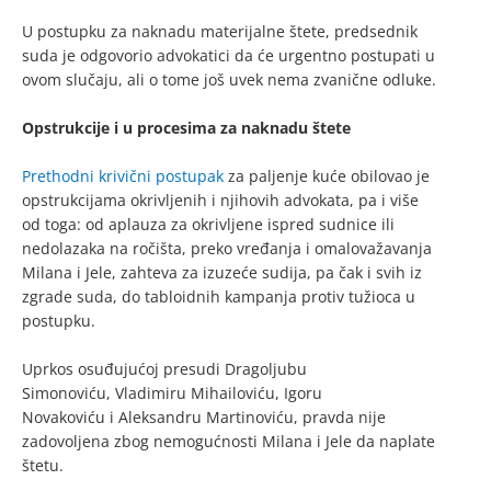
U postupku za naknadu materijalne štete, predsednik
suda je odgovorio advokatici da će urgentno postupati u
ovom slučaju, ali o tome još uvek nema zvanične odluke.
Opstrukcije i u procesima za naknadu štete
Prethodni krivični postupak
za paljenje kuće obilovao je
opstrukcijama okrivljenih i njihovih advokata, pa i više
od toga: od aplauza za okrivljene ispred sudnice ili
nedolazaka na ročišta, preko vređanja i omalovažavanja
Milana i Jele, zahteva za izuzeće sudija, pa čak i svih iz
zgrade suda, do tabloidnih kampanja protiv tužioca u
postupku.
Uprkos osuđujućoj presudi Dragoljubu
Simonoviću, Vladimiru Mihailoviću, Igoru
Novakoviću i Aleksandru Martinoviću, pravda nije
zadovoljena zbog nemogućnosti Milana i Jele da naplate
štetu.