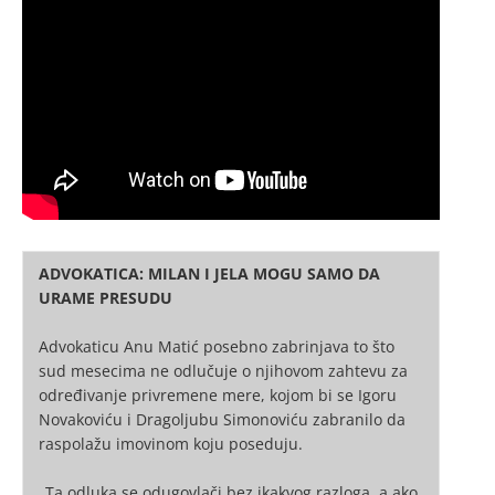
ADVOKATICA: MILAN I JELA MOGU SAMO DA
URAME PRESUDU
Advokaticu Anu Matić posebno zabrinjava to što
sud mesecima ne odlučuje o njihovom zahtevu za
određivanje privremene mere, kojom bi se Igoru
Novakoviću i Dragoljubu Simonoviću zabranilo da
raspolažu imovinom koju poseduju.
„Ta odluka se odugovlači bez ikakvog razloga, a ako