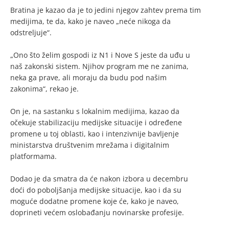
Bratina je kazao da je to jedini njegov zahtev prema tim
medijima, te da, kako je naveo „neće nikoga da
odstreljuje“.
„Ono što želim gospodi iz N1 i Nove S jeste da uđu u
naš zakonski sistem. Njihov program me ne zanima,
neka ga prave, ali moraju da budu pod našim
zakonima“, rekao je.
On je, na sastanku s lokalnim medijima, kazao da
očekuje stabilizaciju medijske situacije i određene
promene u toj oblasti, kao i intenzivnije bavljenje
ministarstva društvenim mrežama i digitalnim
platformama.
Dodao je da smatra da će nakon izbora u decembru
doći do poboljšanja medijske situacije, kao i da su
moguće dodatne promene koje će, kako je naveo,
doprineti većem oslobađanju novinarske profesije.