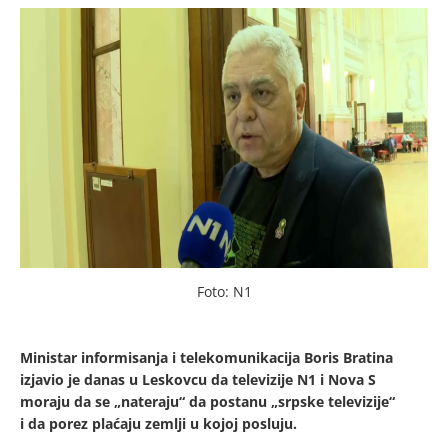
Foto: N1
Ministar informisanja i telekomunikacija Boris Bratina
izjavio je danas u Leskovcu da televizije N1 i Nova S
moraju da se „nateraju“ da postanu „srpske televizije“
i da porez plaćaju zemlji u kojoj posluju.