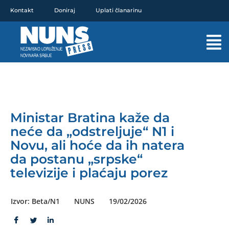
Pređi
Kontakt
Doniraj
Uplati članarinu
na
sadržaj
Mai
Men
Ministar Bratina kaže da
neće da „odstreljuje“ N1 i
Novu, ali hoće da ih natera
da postanu „srpske“
televizije i plaćaju porez
Izvor: Beta/N1
NUNS
19/02/2026