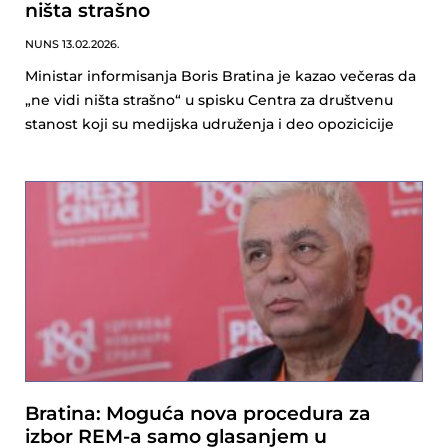
ništa strašno
NUNS
13.02.2026.
Ministar informisanja Boris Bratina je kazao večeras da
„ne vidi ništa strašno“ u spisku Centra za društvenu
stanost koji su medijska udruženja i deo opozicicije
Bratina: Moguća nova procedura za
izbor REM-a samo glasanjem u