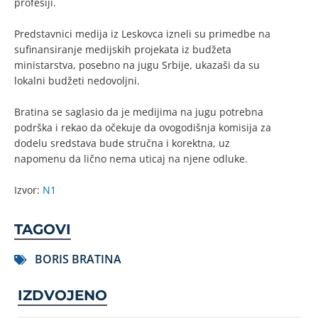
profesiji.
Predstavnici medija iz Leskovca izneli su primedbe na
sufinansiranje medijskih projekata iz budžeta
ministarstva, posebno na jugu Srbije, ukazaši da su
lokalni budžeti nedovoljni.
Bratina se saglasio da je medijima na jugu potrebna
podrška i rekao da očekuje da ovogodišnja komisija za
dodelu sredstava bude stručna i korektna, uz
napomenu da lično nema uticaj na njene odluke.
Izvor:
N1
TAGOVI
BORIS BRATINA
IZDVOJENO