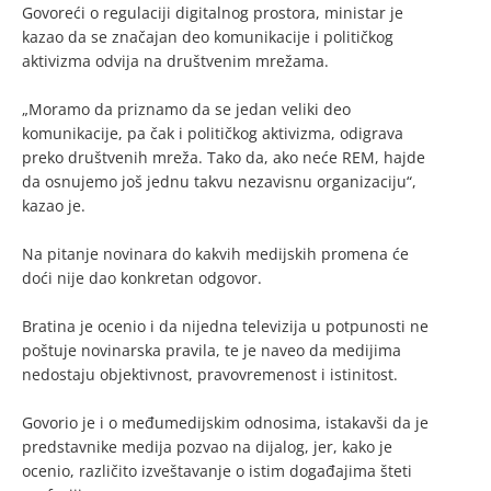
Govoreći o regulaciji digitalnog prostora, ministar je
kazao da se značajan deo komunikacije i političkog
aktivizma odvija na društvenim mrežama.
„Moramo da priznamo da se jedan veliki deo
komunikacije, pa čak i političkog aktivizma, odigrava
preko društvenih mreža. Tako da, ako neće REM, hajde
da osnujemo još jednu takvu nezavisnu organizaciju“,
kazao je.
Na pitanje novinara do kakvih medijskih promena će
doći nije dao konkretan odgovor.
Bratina je ocenio i da nijedna televizija u potpunosti ne
poštuje novinarska pravila, te je naveo da medijima
nedostaju objektivnost, pravovremenost i istinitost.
Govorio je i o međumedijskim odnosima, istakavši da je
predstavnike medija pozvao na dijalog, jer, kako je
ocenio, različito izveštavanje o istim događajima šteti