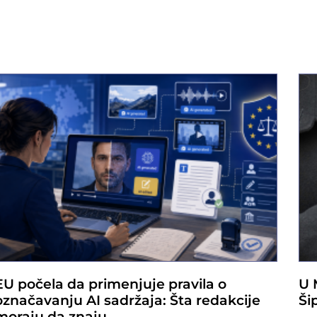
EU počela da primenjuje pravila o
U 
označavanju AI sadržaja: Šta redakcije
Ši
moraju da znaju