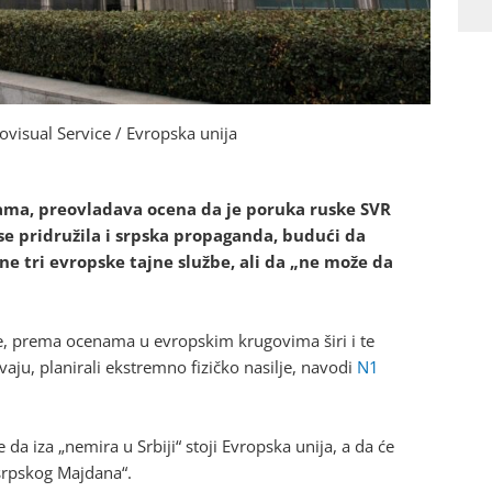
ovisual Service / Evropska unija
ma, preovladava ocena da je poruka ruske SVR
e pridružila i srpska propaganda, budući da
e tri evropske tajne službe, ali da „ne može da
e, prema ocenama u evropskim krugovima širi i te
aju, planirali ekstremno fizičko nasilje, navodi
N1
da iza „nemira u Srbiji“ stoji Evropska unija, a da će
„srpskog Majdana“.