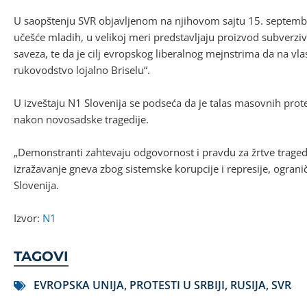
U saopštenju SVR objavljenom na njihovom sajtu 15. septembra
učešće mladih, u velikoj meri predstavljaju proizvod subverziv
saveza, te da je cilj evropskog liberalnog mejnstrima da na vl
rukovodstvo lojalno Briselu“.
U izveštaju N1 Slovenija se podseća da je talas masovnih pro
nakon novosadske tragedije.
„Demonstranti zahtevaju odgovornost i pravdu za žrtve tragedij
izražavanje gneva zbog sistemske korupcije i represije, ogran
Slovenija.
Izvor:
N1
TAGOVI
EVROPSKA UNIJA
,
PROTESTI U SRBIJI
,
RUSIJA
,
SVR