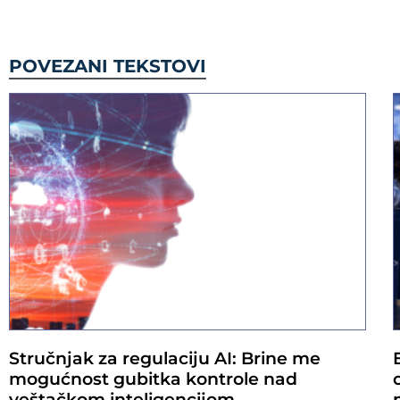
POVEZANI TEKSTOVI
Stručnjak za regulaciju AI: Brine me
mogućnost gubitka kontrole nad
veštačkom inteligencijom