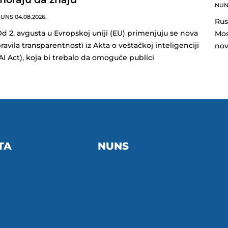
NU
NUNS
04.08.2026.
Rus
d 2. avgusta u Evropskoj uniji (EU) primenjuju se nova
Mos
ravila transparentnosti iz Akta o veštačkoj inteligenciji
nov
AI Act), koja bi trebalo da omoguće publici
TA
NUNS