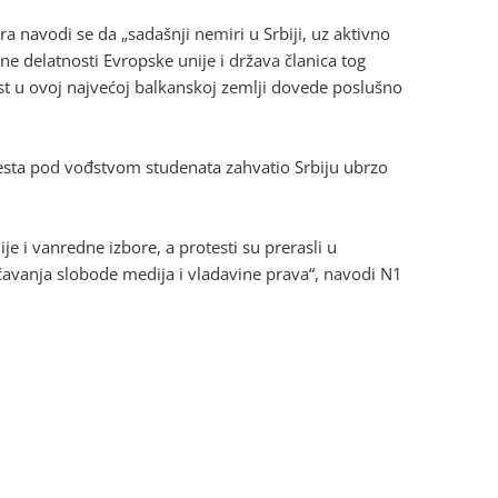
 navodi se da „sadašnji nemiri u Srbiji, uz aktivno
ne delatnosti Evropske unije i država članica tog
ast u ovoj najvećoj balkanskoj zemlji dovede poslušno
testa pod vođstvom studenata zahvatio Srbiju ubrzo
e i vanredne izbore, a protesti su prerasli u
ičavanja slobode medija i vladavine prava“, navodi N1