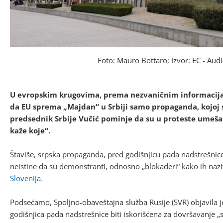
Foto: Mauro Bottaro; Izvor: EC - Audi
U evropskim krugovima, prema nezvaničnim informacija
da EU sprema „Majdan“ u Srbiji samo propaganda, kojoj s
predsednik Srbije Vučić pominje da su u proteste umešan
kaže koje“.
Štaviše, srpska propaganda, pred godišnjicu pada nadstrešnic
neistine da su demonstranti, odnosno „blokaderi“ kako ih naziv
Slovenija.
Podsećamo, Spoljno-obaveštajna služba Rusije (SVR) objavila je 
godišnjica pada nadstrešnice biti iskorišćena za dovršavanje 