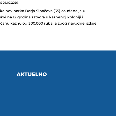
NS
29.07.2026.
ka novinarka Darja Šipačeva (35) osuđena je u
kvi na 12 godina zatvora u kaznenoj koloniji i
čanu kaznu od 300.000 rubalja zbog navodne izdaje
AKTUELNO