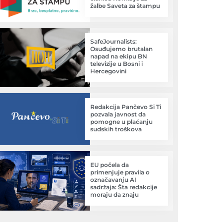
žalbe Saveta za štampu
SafeJournalists:
Osuđujemo brutalan
napad na ekipu BN
televizije u Bosni i
Hercegovini
Redakcija Pančevo Si Ti
pozvala javnost da
pomogne u plaćanju
sudskih troškova
EU počela da
primenjuje pravila o
označavanju AI
sadržaja: Šta redakcije
moraju da znaju