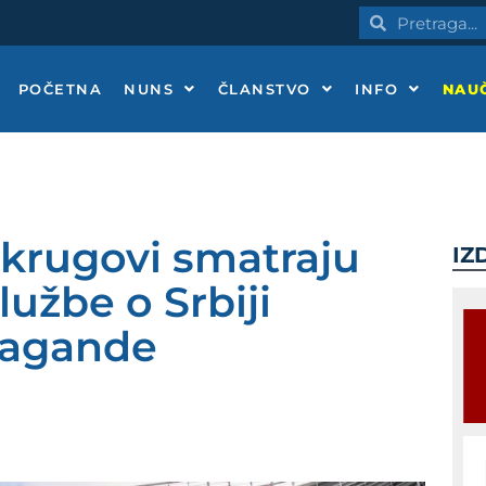
Pretraga
Pretraga
POČETNA
NUNS
ČLANSTVO
INFO
NAUČ
i krugovi smatraju
IZ
užbe o Srbiji
pagande