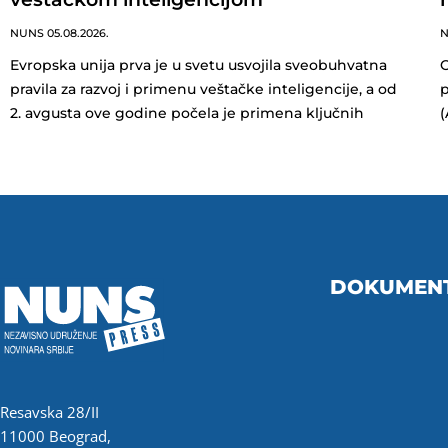
NUNS
05.08.2026.
Evropska unija prva je u svetu usvojila sveobuhvatna
O
pravila za razvoj i primenu veštačke inteligencije, a od
p
2. avgusta ove godine počela je primena ključnih
(
DOKUMEN
Resavska 28/II
11000 Beograd,