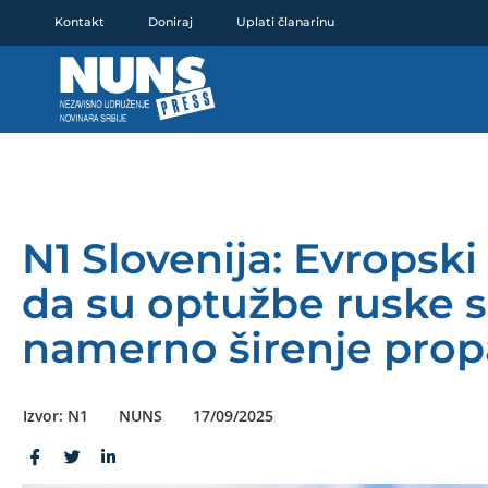
Pređi
Kontakt
Doniraj
Uplati članarinu
na
sadržaj
N1 Slovenija: Evropsk
da su optužbe ruske sl
namerno širenje pro
Izvor: N1
NUNS
17/09/2025