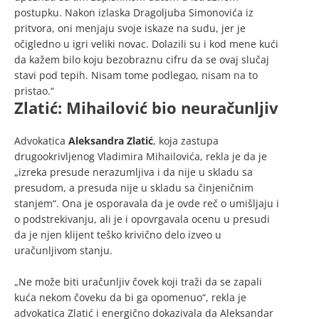
postupku. Nakon izlaska Dragoljuba Simonovića iz
pritvora, oni menjaju svoje iskaze na sudu, jer je
očigledno u igri veliki novac. Dolazili su i kod mene kući
da kažem bilo koju bezobraznu cifru da se ovaj slučaj
stavi pod tepih. Nisam tome podlegao, nisam na to
pristao.“
Zlatić: Mihailović bio neuračunljiv
Advokatica
Aleksandra Zlatić
, koja zastupa
drugookrivljenog Vladimira Mihailovića, rekla je da je
„izreka presude nerazumljiva i da nije u skladu sa
presudom, a presuda nije u skladu sa činjeničnim
stanjem“. Ona je osporavala da je ovde reč o umišljaju i
o podstrekivanju, ali je i opovrgavala ocenu u presudi
da je njen klijent teško krivično delo izveo u
uračunljivom stanju.
„Ne može biti uračunljiv čovek koji traži da se zapali
kuća nekom čoveku da bi ga opomenuo“, rekla je
advokatica Zlatić i energično dokazivala da Aleksandar