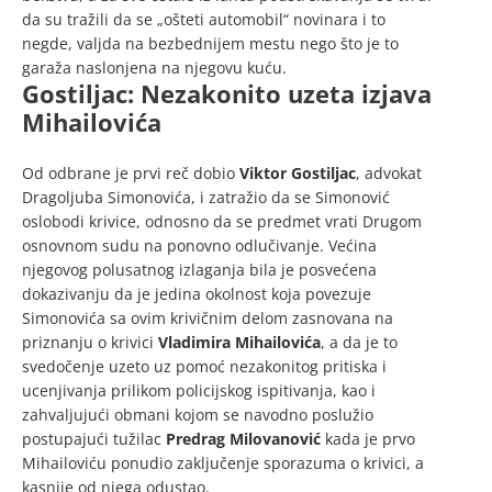
da su tražili da se „ošteti automobil“ novinara i to
negde, valjda na bezbednijem mestu nego što je to
garaža naslonjena na njegovu kuću.
Gostiljac: Nezakonito uzeta izjava
Mihailovića
Od odbrane je prvi reč dobio
Viktor Gostiljac
, advokat
Dragoljuba Simonovića, i zatražio da se Simonović
oslobodi krivice, odnosno da se predmet vrati Drugom
osnovnom sudu na ponovno odlučivanje. Većina
njegovog polusatnog izlaganja bila je posvećena
dokazivanju da je jedina okolnost koja povezuje
Simonovića sa ovim krivičnim delom zasnovana na
priznanju o krivici
Vladimira Mihailovića
, a da je to
svedočenje uzeto uz pomoć nezakonitog pritiska i
ucenjivanja prilikom policijskog ispitivanja, kao i
zahvaljujući obmani kojom se navodno poslužio
postupajući tužilac
Predrag Milovanović
kada je prvo
Mihailoviću ponudio zaključenje sporazuma o krivici, a
kasnije od njega odustao.