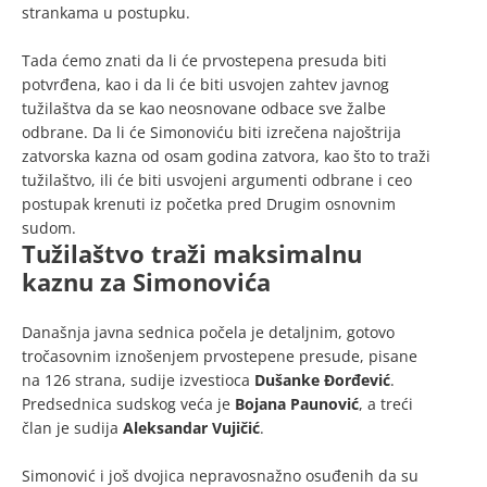
strankama u postupku.
Tada ćemo znati da li će prvostepena presuda biti
potvrđena, kao i da li će biti usvojen zahtev javnog
tužilaštva da se kao neosnovane odbace sve žalbe
odbrane. Da li će Simonoviću biti izrečena najoštrija
zatvorska kazna od osam godina zatvora, kao što to traži
tužilaštvo, ili će biti usvojeni argumenti odbrane i ceo
postupak krenuti iz početka pred Drugim osnovnim
sudom.
Tužilaštvo traži maksimalnu
kaznu za Simonovića
Današnja javna sednica počela je detaljnim, gotovo
tročasovnim iznošenjem prvostepene presude, pisane
na 126 strana, sudije izvestioca
Dušanke Đorđević
.
Predsednica sudskog veća je
Bojana Paunović
, a treći
član je sudija
Aleksandar Vujičić
.
Simonović i još dvojica nepravosnažno osuđenih da su