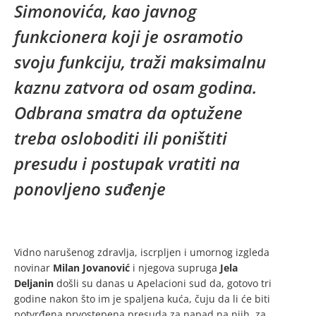
Simonovića, kao javnog
funkcionera koji je osramotio
svoju funkciju, traži maksimalnu
kaznu zatvora od osam godina.
Odbrana smatra da optužene
treba osloboditi ili poništiti
presudu i postupak vratiti na
ponovljeno suđenje
Vidno narušenog zdravlja, iscrpljen i umornog izgleda
novinar
Milan Jovanović
i njegova supruga
Jela
Deljanin
došli su danas u Apelacioni sud da, gotovo tri
godine nakon što im je spaljena kuća, čuju da li će biti
potvrđena prvostepena presuda za napad na njih, za