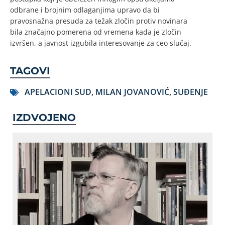
odbrane i brojnim odlaganjima upravo da bi
pravosnažna presuda za težak zločin protiv novinara
bila značajno pomerena od vremena kada je zločin
izvršen, a javnost izgubila interesovanje za ceo slučaj.
TAGOVI
APELACIONI SUD
,
MILAN JOVANOVIĆ
,
SUĐENJE
IZDVOJENO