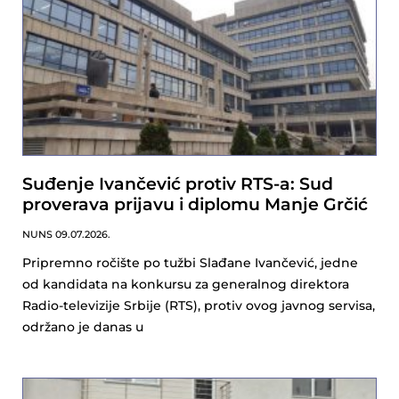
Suđenje Ivančević protiv RTS-a: Sud
proverava prijavu i diplomu Manje Grčić
NUNS
09.07.2026.
Pripremno ročište po tužbi Slađane Ivančević, jedne
od kandidata na konkursu za generalnog direktora
Radio-televizije Srbije (RTS), protiv ovog javnog servisa,
održano je danas u