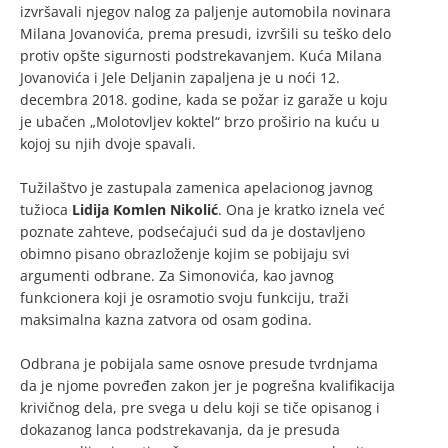
izvršavali njegov nalog za paljenje automobila novinara
Milana Jovanovića, prema presudi, izvršili su teško delo
protiv opšte sigurnosti podstrekavanjem. Kuća Milana
Jovanovića i Jele Deljanin zapaljena je u noći 12.
decembra 2018. godine, kada se požar iz garaže u koju
je ubačen „Molotovljev koktel“ brzo proširio na kuću u
kojoj su njih dvoje spavali.
Tužilaštvo je zastupala zamenica apelacionog javnog
tužioca
Lidija Komlen Nikolić
. Ona je kratko iznela već
poznate zahteve, podsećajući sud da je dostavljeno
obimno pisano obrazloženje kojim se pobijaju svi
argumenti odbrane. Za Simonovića, kao javnog
funkcionera koji je osramotio svoju funkciju, traži
maksimalna kazna zatvora od osam godina.
Odbrana je pobijala same osnove presude tvrdnjama
da je njome povređen zakon jer je pogrešna kvalifikacija
krivičnog dela, pre svega u delu koji se tiče opisanog i
dokazanog lanca podstrekavanja, da je presuda