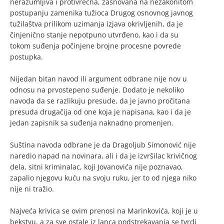
nerazumljiva i protivrečna, zasnovana na nezakonitom
postupanju zamenika tužioca Drugog osnovnog javnog
tužilaštva prilikom uzimanja izjava okrivljenih, da je
činjenično stanje nepotpuno utvrđeno, kao i da su
tokom suđenja počinjene brojne procesne povrede
postupka.
Nijedan bitan navod ili argument odbrane nije nov u
odnosu na prvostepeno suđenje. Dodato je nekoliko
navoda da se razlikuju presude, da je javno pročitana
presuda drugačija od one koja je napisana, kao i da je
jedan zapisnik sa suđenja naknadno promenjen.
Suština navoda odbrane je da Dragoljub Simonović nije
naredio napad na novinara, ali i da je izvršilac krivičnog
dela, sitni kriminalac, koji Jovanovića nije poznavao,
zapalio njegovu kuću na svoju ruku, jer to od njega niko
nije ni tražio.
Najveća krivica se ovim prenosi na Marinkovića, koji je u
bekstvu, a za sve ostale iz lanca podstrekavanja se tvrdi