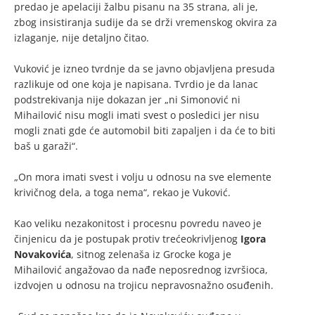
predao je apelaciji žalbu pisanu na 35 strana, ali je,
zbog insistiranja sudije da se drži vremenskog okvira za
izlaganje, nije detaljno čitao.
Vuković je izneo tvrdnje da se javno objavljena presuda
razlikuje od one koja je napisana. Tvrdio je da lanac
podstrekivanja nije dokazan jer „ni Simonović ni
Mihailović nisu mogli imati svest o posledici jer nisu
mogli znati gde će automobil biti zapaljen i da će to biti
baš u garaži“.
„On mora imati svest i volju u odnosu na sve elemente
krivičnog dela, a toga nema“, rekao je Vuković.
Kao veliku nezakonitost i procesnu povredu naveo je
činjenicu da je postupak protiv trećeokrivljenog
Igora
Novakovića
, sitnog zelenaša iz Grocke koga je
Mihailović angažovao da nađe neposrednog izvršioca,
izdvojen u odnosu na trojicu nepravosnažno osuđenih.