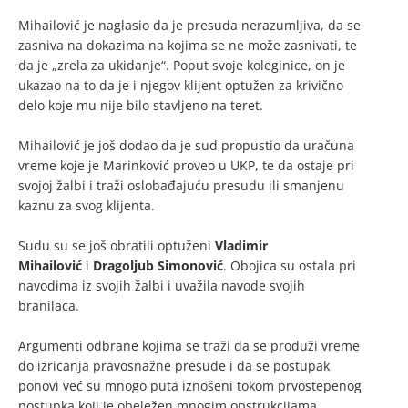
Mihailović je naglasio da je presuda nerazumljiva, da se
zasniva na dokazima na kojima se ne može zasnivati, te
da je „zrela za ukidanje“. Poput svoje koleginice, on je
ukazao na to da je i njegov klijent optužen za krivično
delo koje mu nije bilo stavljeno na teret.
Mihailović je još dodao da je sud propustio da uračuna
vreme koje je Marinković proveo u UKP, te da ostaje pri
svojoj žalbi i traži oslobađajuću presudu ili smanjenu
kaznu za svog klijenta.
Sudu su se još obratili optuženi
Vladimir
Mihailović
i
Dragoljub Simonović
. Obojica su ostala pri
navodima iz svojih žalbi i uvažila navode svojih
branilaca.
Argumenti odbrane kojima se traži da se produži vreme
do izricanja pravosnažne presude i da se postupak
ponovi već su mnogo puta iznošeni tokom prvostepenog
postupka koji je obeležen mnogim opstrukcijama