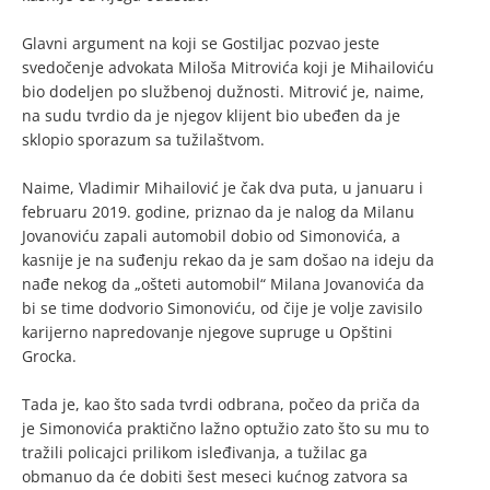
Glavni argument na koji se Gostiljac pozvao jeste
svedočenje advokata Miloša Mitrovića koji je Mihailoviću
bio dodeljen po službenoj dužnosti. Mitrović je, naime,
na sudu tvrdio da je njegov klijent bio ubeđen da je
sklopio sporazum sa tužilaštvom.
Naime, Vladimir Mihailović je čak dva puta, u januaru i
februaru 2019. godine, priznao da je nalog da Milanu
Jovanoviću zapali automobil dobio od Simonovića, a
kasnije je na suđenju rekao da je sam došao na ideju da
nađe nekog da „ošteti automobil“ Milana Jovanovića da
bi se time dodvorio Simonoviću, od čije je volje zavisilo
karijerno napredovanje njegove supruge u Opštini
Grocka.
Tada je, kao što sada tvrdi odbrana, počeo da priča da
je Simonovića praktično lažno optužio zato što su mu to
tražili policajci prilikom isleđivanja, a tužilac ga
obmanuo da će dobiti šest meseci kućnog zatvora sa