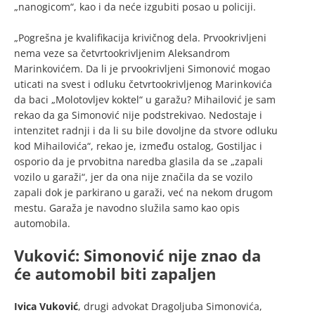
„nanogicom“, kao i da neće izgubiti posao u policiji.
„Pogrešna je kvalifikacija krivičnog dela. Prvookrivljeni
nema veze sa četvrtookrivljenim Aleksandrom
Marinkovićem. Da li je prvookrivljeni Simonović mogao
uticati na svest i odluku četvrtookrivljenog Marinkovića
da baci „Molotovljev koktel“ u garažu? Mihailović je sam
rekao da ga Simonović nije podstrekivao. Nedostaje i
intenzitet radnji i da li su bile dovoljne da stvore odluku
kod Mihailovića“, rekao je, između ostalog, Gostiljac i
osporio da je prvobitna naredba glasila da se „zapali
vozilo u garaži“, jer da ona nije značila da se vozilo
zapali dok je parkirano u garaži, već na nekom drugom
mestu. Garaža je navodno služila samo kao opis
automobila.
Vuković: Simonović nije znao da
će automobil biti zapaljen
Ivica Vuković
, drugi advokat Dragoljuba Simonovića,