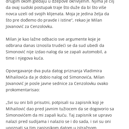
drugim okom gledaju u džepove okrivljenih. Njima je cilj
da ovaj sudski postupak traje što duže da bi što više
novca uzeli od svojih klijenata. Moja je jedina želja da
što pre dođemo do pravde i istine“, rekao je Milan
Jovanović za Cenzolovku.
Milan je kao lažne odbacio sve argumente koje je
odbrana danas iznosila trudeći se da sud ubedi da
Simonović nije izdao nalog da se zapali automobil, a
time i njegova kuća.
Opovrgavanje dva puta datog priznanja Vladimira
Mihailovića da je dobio nalog od Simonovića, Milan
Jovanović je posle javne sednice za Cenzolovku ovako
prokomentarisao:
„Svi su oni bili prisutni, potpisali su zapisnik koji je
Mihailović dao pred javnim tužiocem da se dogovorio sa
Simonovićem da mi zapali kuću. Taj zapisnik se upravo
nalazi pred sudijama i nalazio se i do sada, i svi su oni
upoznati sa tim zapisnikom datom u istražnom