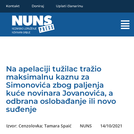
Pređi
Kontakt
Doniraj
Uplati članarinu
na
sadržaj
Mai
Men
Na apelaciji tužilac tražio
maksimalnu kaznu za
Simonovića zbog paljenja
kuće novinara Jovanovića, a
odbrana oslobađanje ili novo
suđenje
Izvor: Cenzolovka; Tamara Spaić
NUNS
14/10/2021