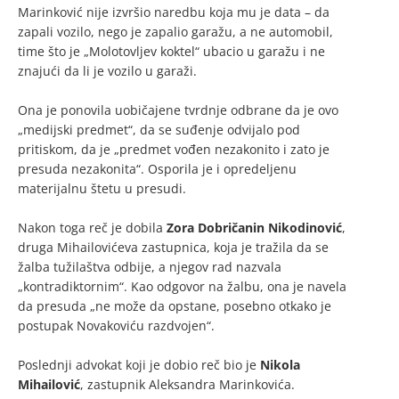
Marinković nije izvršio naredbu koja mu je data – da
zapali vozilo, nego je zapalio garažu, a ne automobil,
time što je „Molotovljev koktel“ ubacio u garažu i ne
znajući da li je vozilo u garaži.
Ona je ponovila uobičajene tvrdnje odbrane da je ovo
„medijski predmet“, da se suđenje odvijalo pod
pritiskom, da je „predmet vođen nezakonito i zato je
presuda nezakonita“. Osporila je i opredeljenu
materijalnu štetu u presudi.
Nakon toga reč je dobila
Zora Dobričanin Nikodinović
,
druga Mihailovićeva zastupnica, koja je tražila da se
žalba tužilaštva odbije, a njegov rad nazvala
„kontradiktornim“. Kao odgovor na žalbu, ona je navela
da presuda „ne može da opstane, posebno otkako je
postupak Novakoviću razdvojen“.
Poslednji advokat koji je dobio reč bio je
Nikola
Mihailović
, zastupnik Aleksandra Marinkovića.