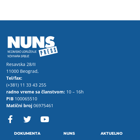
Resavska 28/II
11000 Beograd,
Tel/fax:
(+381) 11 33 43 255
radno vreme sa članstvom:
10 – 16h
PIB
100065510
Matični broj
06975461
F
T
Y
a
w
o
c
i
u
e
t
t
DOKUMENTA
NUNS
AKTUELNO