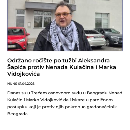
Održano ročište po tužbi Aleksandra
Šapića protiv Nenada Kulačina i Marka
Vidojkovića
NUNS
01.04.2026.
Danas su u Trećem osnovnom sudu u Beogradu Nenad
Kulačin i Marko Vidojković dali iskaze u parničnom
postupku koji je protiv njih pokrenuo gradonačelnik
Beograda