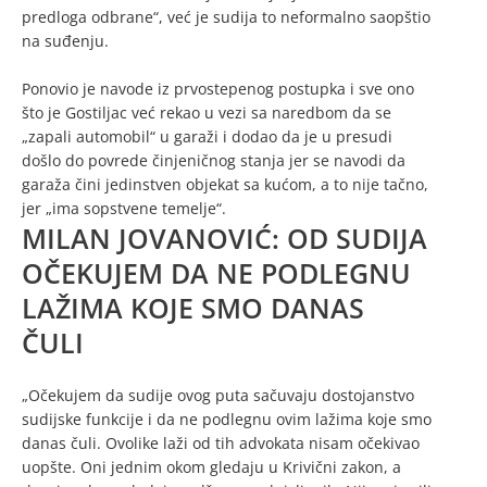
predloga odbrane“, već je sudija to neformalno saopštio
na suđenju.
Ponovio je navode iz prvostepenog postupka i sve ono
što je Gostiljac već rekao u vezi sa naredbom da se
„zapali automobil“ u garaži i dodao da je u presudi
došlo do povrede činjeničnog stanja jer se navodi da
garaža čini jedinstven objekat sa kućom, a to nije tačno,
jer „ima sopstvene temelje“.
MILAN JOVANOVIĆ: OD SUDIJA
OČEKUJEM DA NE PODLEGNU
LAŽIMA KOJE SMO DANAS
ČULI
„Očekujem da sudije ovog puta sačuvaju dostojanstvo
sudijske funkcije i da ne podlegnu ovim lažima koje smo
danas čuli. Ovolike laži od tih advokata nisam očekivao
uopšte. Oni jednim okom gledaju u Krivični zakon, a