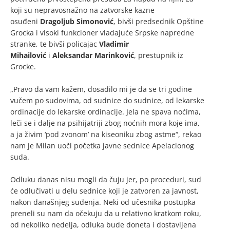
koji su nepravosnažno na zatvorske kazne
osuđeni
Dragoljub Simonović
, bivši predsednik Opštine
Grocka i visoki funkcioner vladajuće Srpske napredne
stranke, te bivši policajac
Vladimir
Mihailović
i
Aleksandar Marinković
, prestupnik iz
Grocke.
„Pravo da vam kažem, dosadilo mi je da se tri godine
vučem po sudovima, od sudnice do sudnice, od lekarske
ordinacije do lekarske ordinacije. Jela ne spava noćima,
leči se i dalje na psihijatriji zbog noćnih mora koje ima,
a ja živim ‘pod zvonom’ na kiseoniku zbog astme“, rekao
nam je Milan uoči početka javne sednice Apelacionog
suda.
Odluku danas nisu mogli da čuju jer, po proceduri, sud
će odlučivati u delu sednice koji je zatvoren za javnost,
nakon današnjeg suđenja. Neki od učesnika postupka
preneli su nam da očekuju da u relativno kratkom roku,
od nekoliko nedelja, odluka bude doneta i dostavljena