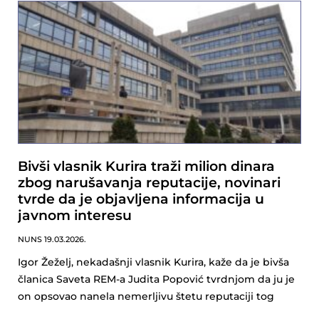
Bivši vlasnik Kurira traži milion dinara
zbog narušavanja reputacije, novinari
tvrde da je objavljena informacija u
javnom interesu
NUNS
19.03.2026.
Igor Žeželj, nekadašnji vlasnik Kurira, kaže da je bivša
članica Saveta REM-a Judita Popović tvrdnjom da ju je
on opsovao nanela nemerljivu štetu reputaciji tog