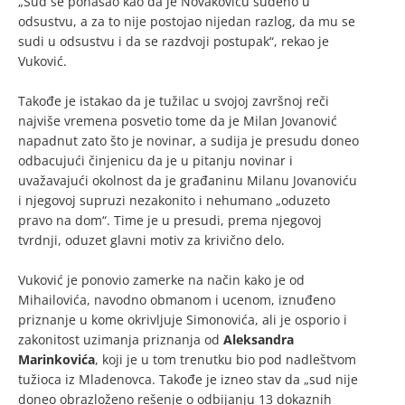
„Sud se ponašao kao da je Novakoviću suđeno u
odsustvu, a za to nije postojao nijedan razlog, da mu se
sudi u odsustvu i da se razdvoji postupak“, rekao je
Vuković.
Takođe je istakao da je tužilac u svojoj završnoj reči
najviše vremena posvetio tome da je Milan Jovanović
napadnut zato što je novinar, a sudija je presudu doneo
odbacujući činjenicu da je u pitanju novinar i
uvažavajući okolnost da je građaninu Milanu Jovanoviću
i njegovoj supruzi nezakonito i nehumano „oduzeto
pravo na dom“. Time je u presudi, prema njegovoj
tvrdnji, oduzet glavni motiv za krivično delo.
Vuković je ponovio zamerke na način kako je od
Mihailovića, navodno obmanom i ucenom, iznuđeno
priznanje u kome okrivljuje Simonovića, ali je osporio i
zakonitost uzimanja priznanja od
Aleksandra
Marinkovića
, koji je u tom trenutku bio pod nadleštvom
tužioca iz Mladenovca. Takođe je izneo stav da „sud nije
doneo obrazloženo rešenje o odbijanju 13 dokaznih