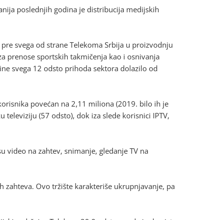
ja poslednjih godina je distribucija medijskih
to pre svega od strane Telekoma Srbija u proizvodnju
za prenose sportskih takmičenja kao i osnivanja
ine svega 12 odsto prihoda sektora dolazilo od
korisnika povećan na 2,11 miliona (2019. bilo ih je
 televiziju (57 odsto), dok iza slede korisnici IPTV,
.
su video na zahtev, snimanje, gledanje TV na
 zahteva. Ovo tržište karakteriše ukrupnjavanje, pa