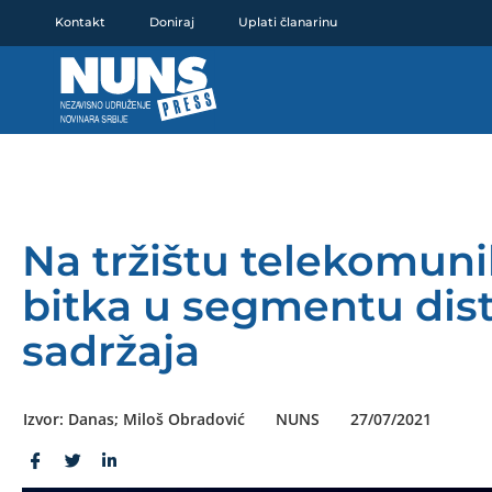
Pređi
Kontakt
Doniraj
Uplati članarinu
na
sadržaj
Na tržištu telekomuni
bitka u segmentu dist
sadržaja
Izvor: Danas; Miloš Obradović
NUNS
27/07/2021