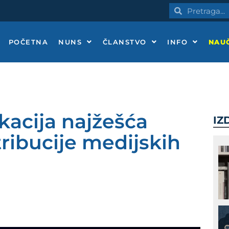
Pretraga
Pretraga
POČETNA
NUNS
ČLANSTVO
INFO
NAUČ
kacija najžešća
IZ
ribucije medijskih