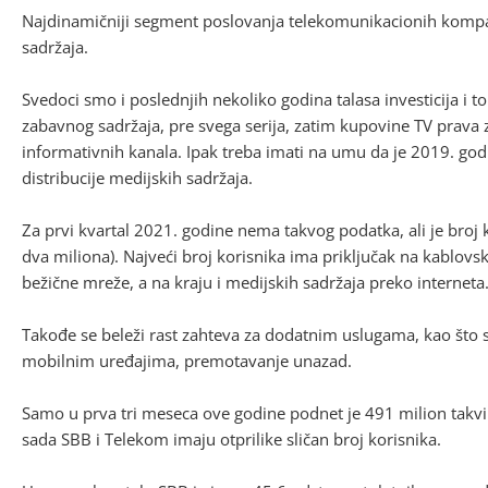
Najdinamičniji segment poslovanja telekomunikacionih kompani
sadržaja.
Svedoci smo i poslednjih nekoliko godina talasa investicija i 
zabavnog sadržaja, pre svega serija, zatim kupovine TV prava 
informativnih kanala. Ipak treba imati na umu da je 2019. god
distribucije medijskih sadržaja.
Za prvi kvartal 2021. godine nema takvog podatka, ali je broj 
dva miliona). Najveći broj korisnika ima priključak na kablovsku
bežične mreže, a na kraju i medijskih sadržaja preko interneta
Takođe se beleži rast zahteva za dodatnim uslugama, kao što 
mobilnim uređajima, premotavanje unazad.
Samo u prva tri meseca ove godine podnet je 491 milion takvih
sada SBB i Telekom imaju otprilike sličan broj korisnika.