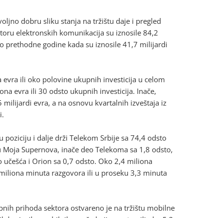
voljno dobru sliku stanja na tržištu daje i pregled
ktoru elektronskih komunikacija su iznosile 84,2
ego prethodne godine kada su iznosile 41,7 milijardi
 evra ili oko polovine ukupnih investicija u celom
na evra ili 30 odsto ukupnih investicija. Inače,
 milijardi evra, a na osnovu kvartalnih izveštaja iz
i.
 poziciju i dalje drži Telekom Srbije sa 74,4 odsto
 su Moja Supernova, inače deo Telekoma sa 1,8 odsto,
to učešća i Orion sa 0,7 odsto. Oko 2,4 miliona
 miliona minuta razgovora ili u proseku 3,3 minuta
nih prihoda sektora ostvareno je na tržištu mobilne