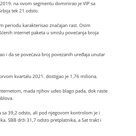
iz 2019. na ovom segmentu dominirao je VIP sa
rbija tek 21 odsto.
lom periodu karakterisao značajan rast. Osim
šćenih internet paketa u smislu povećanja broja
 kao i da se povećava broj povezanih uređaja unutar
 prvom kvartalu 2021. dostigao je 1,76 miliona.
 internetom, mada njihov udeo blago pada, dok raste
ablova.
 sa 39,2 odsto, ali pod njegovom kontrolom je i
a. SBB drži 31,7 odsto pretplatnika, a Sat trakt i