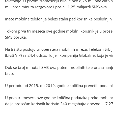
telefonije. U prvom tromesečju bilo je oko 8,25 miliona aktivn
milijarde minuta razgovora i poslali 1,25 milijardi SMS-ova.
Inače mobilna telefonija beleži stalni pad korisnika poslednjih 
Tokom prva tri meseca ove godine mobilni korisnik je u pros
SMS poruka.
Na tržištu posluju tri operatera mobilnih mreža: Telekom Srbij
(bivši VIP) sa 24,4 odsto. Tu je i kompanija Globalnet koja je v
Dok se broj minuta i SMS-ova putem mobilnih telefona smanju
brzo.
U periodu od 2015. do 2019. godine količina prenetih podataka
U prva tri meseca ove godine količina podataka preko mobilne 
da je prosečan korisnik koristio 240 megabajta dnevno ili 7,2