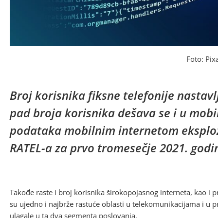
Foto: Pix
Broj korisnika fiksne telefonije nastavl
pad broja korisnika dešava se i u mobi
podataka mobilnim internetom eksplozi
RATEL-a za prvo tromesečje 2021. godi
Takođe raste i broj korisnika širokopojasnog interneta, kao i p
su ujedno i najbrže rastuće oblasti u telekomunikacijama i u
ulagale u ta dva segmenta poslovanja.