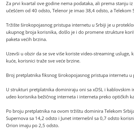
Za prvi kvartal ove godine nema podataka, ali prema stanju 
učešćem od 40 odsto, Telenor je imao 38,4 odsto, a Telekom S
Tržište širokopojasnog pristupa internetu u Srbiji je u protek
ukupnog broja korisnika, došlo je i do promene strukture kori
paketa većih brzina.
Uzevši u obzir da se sve više koriste video-streaming usluge,
kuće, korisnici traže sve veće brzine.
Broj pretplatnika fiksnog širokopojasnog pristupa internetu u
U strukturi pretplatnika dominiraju oni sa xDSL i kablovskim
udeo korisnika bežičnog interneta i interneta preko optičkih k
Po broju pretplatnika na ovom tržištu dominira Telekom Srbija
Supernova sa 14,2 odsto i Junet internešnl sa 0,7 odsto korisnik
Orion imaju po 2,5 odsto.