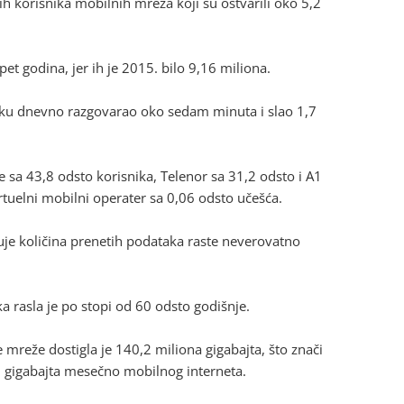
ih korisnika mobilnih mreža koji su ostvarili oko 5,2
pet godina, jer ih je 2015. bilo 9,16 miliona.
eku dnevno razgovarao oko sedam minuta i slao 1,7
e sa 43,8 odsto korisnika, Telenor sa 31,2 odsto i A1
irtuelni mobilni operater sa 0,06 odsto učešća.
je količina prenetih podataka raste neverovatno
 rasla je po stopi od 60 odsto godišnje.
mreže dostigla je 140,2 miliona gigabajta, što znači
7 gigabajta mesečno mobilnog interneta.