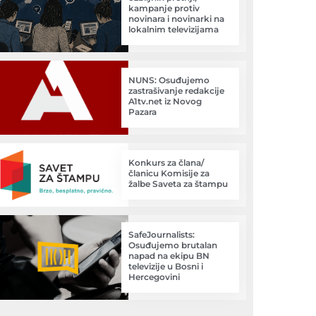
kampanje protiv
novinara i novinarki na
lokalnim televizijama
NUNS: Osuđujemo
zastrašivanje redakcije
A1tv.net iz Novog
Pazara
Konkurs za člana/
članicu Komisije za
žalbe Saveta za štampu
SafeJournalists:
Osuđujemo brutalan
napad na ekipu BN
televizije u Bosni i
Hercegovini