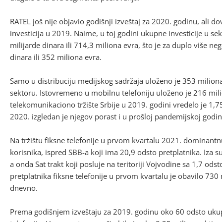
RATEL još nije objavio godišnji izveštaj za 2020. godinu, ali do
investicija u 2019. Naime, u toj godini ukupne investicije u se
milijarde dinara ili 714,3 miliona evra, što je za duplo više n
dinara ili 352 miliona evra.
Samo u distribuciju medijskog sadržaja uloženo je 353 miliona
sektoru. Istovremeno u mobilnu telefoniju uloženo je 216 milio
telekomunikaciono tržište Srbije u 2019. godini vredelo je 1,75
2020. izgledan je njegov porast i u prošloj pandemijskoj godin
Na tržištu fiksne telefonije u prvom kvartalu 2021. dominantnu
korisnika, ispred SBB-a koji ima 20,9 odsto pretplatnika. Iza
a onda Sat trakt koji posluje na teritoriji Vojvodine sa 1,7 ods
pretplatnika fiksne telefonije u prvom kvartalu je obavilo 730
dnevno.
Prema godišnjem izveštaju za 2019. godinu oko 60 odsto ukup