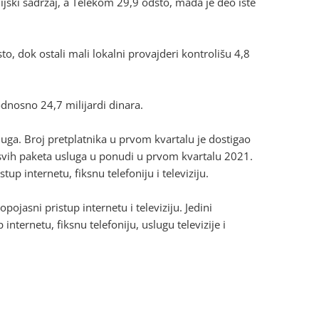
jski sadržaj, a Telekom 29,9 odsto, mada je deo iste
sto, dok ostali mali lokalni provajderi kontrolišu 4,8
odnosno 24,7 milijardi dinara.
uga. Broj pretplatnika u prvom kvartalu je dostigao
Od svih paketa usluga u ponudi u prvom kvartalu 2021.
tup internetu, fiksnu telefoniju i televiziju.
pojasni pristup internetu i televiziju. Jedini
internetu, fiksnu telefoniju, uslugu televizije i