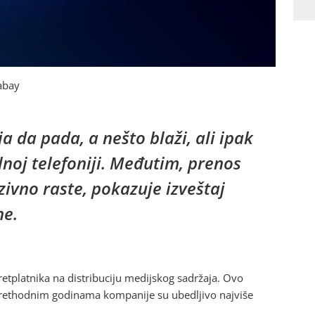
abay
ja da pada, a nešto blaži, ali ipak
lnoj telefoniji. Međutim, prenos
vno raste, pokazuje izveštaj
ne.
retplatnika na distribuciju medijskog sadržaja. Ovo
 prethodnim godinama kompanije su ubedljivo najviše