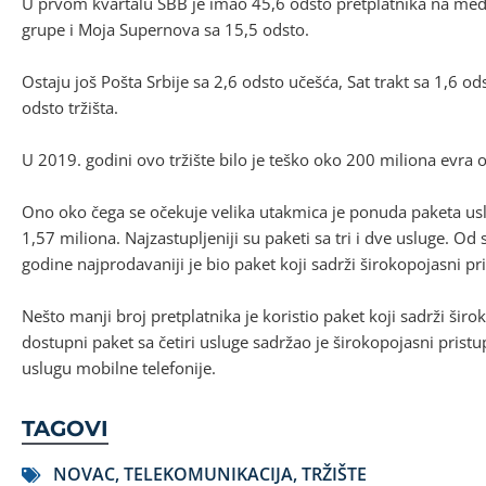
U prvom kvartalu SBB je imao 45,6 odsto pretplatnika na medi
grupe i Moja Supernova sa 15,5 odsto.
Ostaju još Pošta Srbije sa 2,6 odsto učešća, Sat trakt sa 1,6 od
odsto tržišta.
U 2019. godini ovo tržište bilo je teško oko 200 miliona evra 
Ono oko čega se očekuje velika utakmica je ponuda paketa usl
1,57 miliona. Najzastupljeniji su paketi sa tri i dve usluge. 
godine najprodavaniji je bio paket koji sadrži širokopojasni pris
Nešto manji broj pretplatnika je koristio paket koji sadrži široko
dostupni paket sa četiri usluge sadržao je širokopojasni pristup 
uslugu mobilne telefonije.
TAGOVI
NOVAC
,
TELEKOMUNIKACIJA
,
TRŽIŠTE