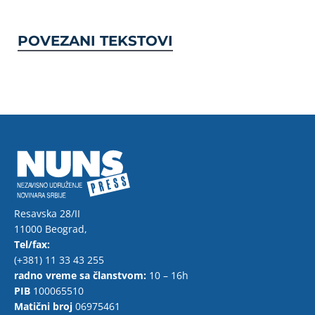
POVEZANI TEKSTOVI
Resavska 28/II
11000 Beograd,
Tel/fax:
(+381) 11 33 43 255
radno vreme sa članstvom:
10 – 16h
PIB
100065510
Matični broj
06975461