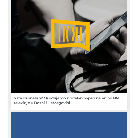
SafeJournalists: Osuđujemo brutalan napad na ekipu BN
televizije u Bosni i Hercegovini