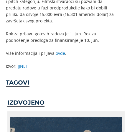
i pitch kategoriju. Filmski stvaraoci su pozvani da
predaju radove u fazi predprodukcije kako bi dobili
priliku da osvoje 15.000 evra (16.301 američki dolar) za
završetak svog projekta.
Rok za prijavu gotovih radova je 1. jun. Rok za
podnošenje predloga za finansiranje je 10. jun.
Više informacija i prijava
ovde
.
Izvor:
IJNET
TAGOVI
IZDVOJENO