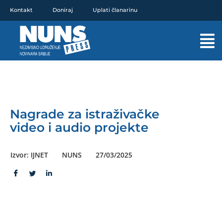
Pređi
Kontakt
Doniraj
Uplati članarinu
na
sadržaj
Mai
Men
Nagrade za istraživačke
video i audio projekte
Izvor: IJNET
NUNS
27/03/2025