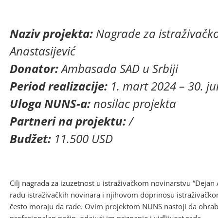
Naziv projekta:
Nagrade za istraživačko
Anastasijević
Donator:
Ambasada SAD u Srbiji
Period realizacije:
1. mart 2024 – 30. ju
Uloga NUNS-a:
nosilac projekta
Partneri na projektu:
/
Budžet:
11.500 USD
Cilj nagrada za izuzetnost u istraživačkom novinarstvu “Dejan 
radu istraživačkih novinara i njihovom doprinosu istraživač
često moraju da rade. Ovim projektom NUNS nastoji da ohrabr