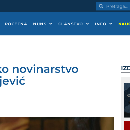
Pretraga
Pretraga
POČETNA
NUNS
ČLANSTVO
INFO
NAUČ
ko novinarstvo
IZ
jević