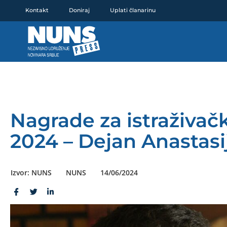
Pređi
Kontakt
Doniraj
Uplati članarinu
na
sadržaj
Nagrade za istraživač
2024 – Dejan Anastasi
Izvor: NUNS
NUNS
14/06/2024