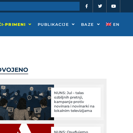
F
T
Y
a
w
o
c
i
u
e
t
t
b
t
u
o
e
b
I-PRIMENI
PUBLIKACIJE
BAZE
EN
o
r
e
k
-
f
DVOJENO
NUNS: Jul – talas
ozbiljnih pretnji,
kampanje protiv
novinara i novinarki na
lokalnim televizijama
NUNS: Osuđujemo