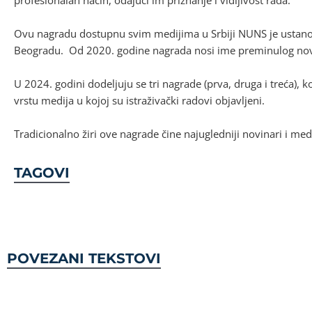
profesionalan način, odajući im priznanje i vidljivost rada.
Ovu nagradu dostupnu svim medijima u Srbiji NUNS je ustan
Beogradu. Od 2020. godine nagrada nosi ime preminulog novi
U 2024. godini dodeljuju se tri nagrade (prva, druga i treća)
vrstu medija u kojoj su istraživački radovi objavljeni.
Tradicionalno žiri ove nagrade čine najugledniji novinari i medij
TAGOVI
POVEZANI TEKSTOVI