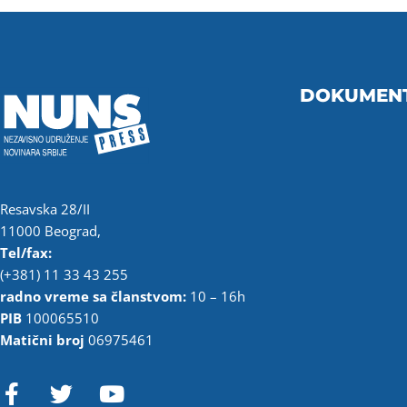
DOKUMEN
Resavska 28/II
11000 Beograd,
Tel/fax:
(+381) 11 33 43 255
radno vreme sa članstvom:
10 – 16h
PIB
100065510
Matični broj
06975461
F
T
Y