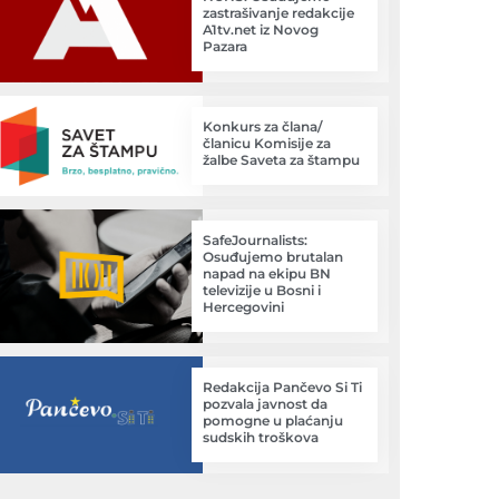
zastrašivanje redakcije
A1tv.net iz Novog
Pazara
Konkurs za člana/
članicu Komisije za
žalbe Saveta za štampu
SafeJournalists:
Osuđujemo brutalan
napad na ekipu BN
televizije u Bosni i
Hercegovini
Redakcija Pančevo Si Ti
pozvala javnost da
pomogne u plaćanju
sudskih troškova