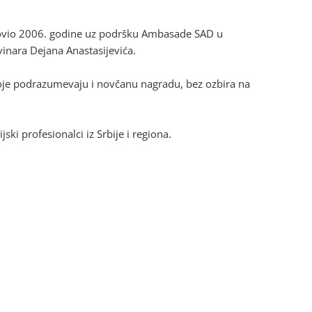
ovio 2006. godine uz podršku Ambasade SAD u
nara Dejana Anastasijevića.
, koje podrazumevaju i novčanu nagradu, bez ozbira na
ski profesionalci iz Srbije i regiona.