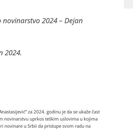
 novinarstvo 2024 – Dejan
n 2024.
Anastasijević” za 2024. godinu je da se ukaže čast
kom novinarstvu uprkos teškim uslovima u kojima
i novinare u Srbii da pristupe svom radu na