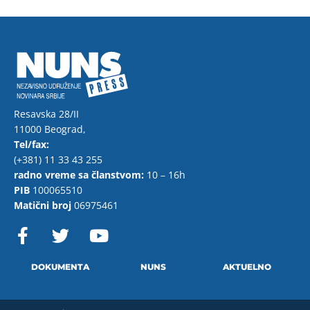
Resavska 28/II
11000 Beograd,
Tel/fax:
(+381) 11 33 43 255
radno vreme sa članstvom:
10 – 16h
PIB
100065510
Matični broj
06975461
F
T
Y
a
w
o
c
i
u
e
t
t
DOKUMENTA
NUNS
AKTUELNO
b
t
u
o
e
b