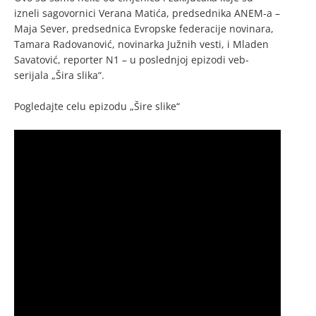
izneli sagovornici Verana Matića, predsednika ANEM-a –
Maja Sever, predsednica Evropske federacije novinara,
Tamara Radovanović, novinarka Južnih vesti, i Mladen
Savatović, reporter N1 – u poslednjoj epizodi veb-
serijala „Šira slika“.
Pogledajte celu epizodu „Šire slike“