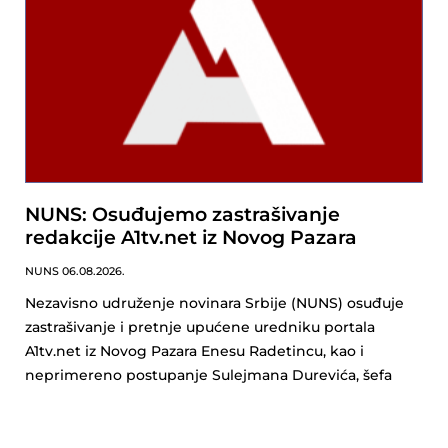
NUNS: Osuđujemo zastrašivanje
redakcije A1tv.net iz Novog Pazara
NUNS
06.08.2026.
Nezavisno udruženje novinara Srbije (NUNS) osuđuje
zastrašivanje i pretnje upućene uredniku portala
A1tv.net iz Novog Pazara Enesu Radetincu, kao i
neprimereno postupanje Sulejmana Durevića, šefa