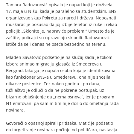
Tamara Radovanović opisala je napad koji je doživela
17. maja u Nišu, kada je paralelno sa studentskim, SNS
organizovao skup Pokreta za narod i državu. Nepoznati
muškarac je pokušao da joj izbije telefon iz ruke i rekao
policiji: „Sklonite je, napraviće problem.“ Umesto da je
zaštite, policajci su upravo nju sklonili. Radovanović
ističe da se i danas ne oseća bezbedno na terenu.
Mladen Savatović podsetio je na slučaj kada je tokom
izbora snimao migraciju glasača iz Smedereva u
Beograd. Iako ga je napala osoba koja je identifikovana
kao funkcioner SNS-a u Smederevu, ona nije snosila
nikakve posledice. Tek nakon godinu i po dana,
tužilaštvo je odlučilo da ne pokrene postupak, uz
bizarno objašnjenje da „nema osnova“, jer je program
N1 emitovan, pa samim tim nije došlo do ometanja rada
novinara.
Govoreći o opasnoj spirali pritisaka, Matić je podsetio
da targetiranje novinara počinje od političara, nastavlja