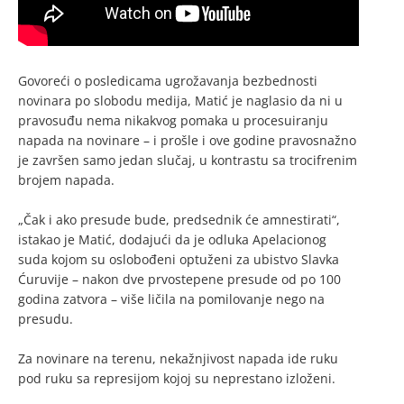
Govoreći o posledicama ugrožavanja bezbednosti
novinara po slobodu medija, Matić je naglasio da ni u
pravosuđu nema nikakvog pomaka u procesuiranju
napada na novinare – i prošle i ove godine pravosnažno
je završen samo jedan slučaj, u kontrastu sa trocifrenim
brojem napada.
„Čak i ako presude bude, predsednik će amnestirati“,
istakao je Matić, dodajući da je odluka Apelacionog
suda kojom su oslobođeni optuženi za ubistvo Slavka
Ćuruvije – nakon dve prvostepene presude od po 100
godina zatvora – više ličila na pomilovanje nego na
presudu.
Za novinare na terenu, nekažnjivost napada ide ruku
pod ruku sa represijom kojoj su neprestano izloženi.