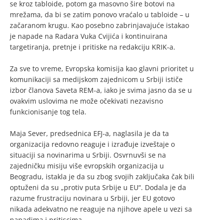
se kroz tabloide, potom ga masovno šire botovi na
mrežama, da bi se zatim ponovo vraćalo u tabloide – u
začaranom krugu. Kao posebno zabrinjavajuće istakao
je napade na Radara Vuka Cvijića i kontinuirana
targetiranja, pretnje i pritiske na redakciju KRIK-a.
Za sve to vreme, Evropska komisija kao glavni prioritet u
komunikaciji sa medijskom zajednicom u Srbiji ističe
izbor članova Saveta REM-a, iako je svima jasno da se u
ovakvim uslovima ne može očekivati nezavisno
funkcionisanje tog tela.
Maja Sever, predsednica EFJ-a, naglasila je da ta
organizacija redovno reaguje i izrađuje izveštaje o
situaciji sa novinarima u Srbiji. Osvrnuvši se na
zajedničku misiju više evropskih organizacija u
Beogradu, istakla je da su zbog svojih zaključaka čak bili
optuženi da su „protiv puta Srbije u EU“. Dodala je da
razume frustraciju novinara u Srbiji, jer EU gotovo
nikada adekvatno ne reaguje na njihove apele u vezi sa
napadima i pritiscima.