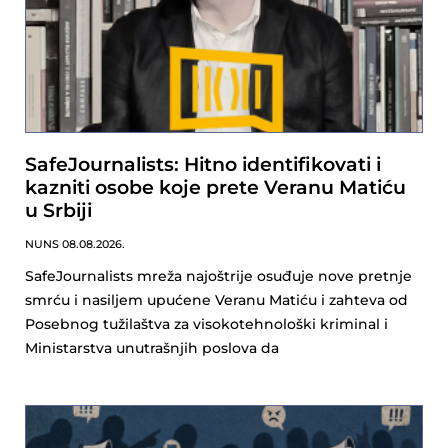
SafeJournalists: Hitno identifikovati i
kazniti osobe koje prete Veranu Matiću
u Srbiji
NUNS
08.08.2026.
SafeJournalists mreža najoštrije osuđuje nove pretnje
smrću i nasiljem upućene Veranu Matiću i zahteva od
Posebnog tužilaštva za visokotehnološki kriminal i
Ministarstva unutrašnjih poslova da