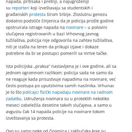
napada, pritisaka i pretnji, a najugroženiji
su
reporteri
koji izveštavaju sa studentskih i
građanskih
protesta
širom Srbije. Zloslutnu genezu
dodatno podstiče činjenica da je policija prošle godine
opstruirala istrage napada na
novinare
– u polovini
slučajeva registrovanih u bazi Vrhovnog javnog
tužilaštva, policija nije odgovorila na zahtev tužilaštva,
niti je izašla na teren da prikupi izjave i dokaze
potrebne da bi se postupci pomerili sa mrtve tačke.
Ista policijska „praksa“ nastavljena je i ove godine, ali sa
jednom ogromnom razlikom: policija sada ne samo da
ne reaguje kada prisustvuje napadima na novinare, već
često postupa po uputstvima samih nasilnika. Vrhunac
je to što
policajci fizički napadaju novinare na radnom
zadatku
. Udruženja novinara su u proteklih nekoliko
meseci zabeležila desetine takvih slučajeva, a samo u
avgustu čak 14 napada policije na novinare tokom
izveštavanja sa protesta.
Ovo su samo neke od činjenica i zaključaka koje su