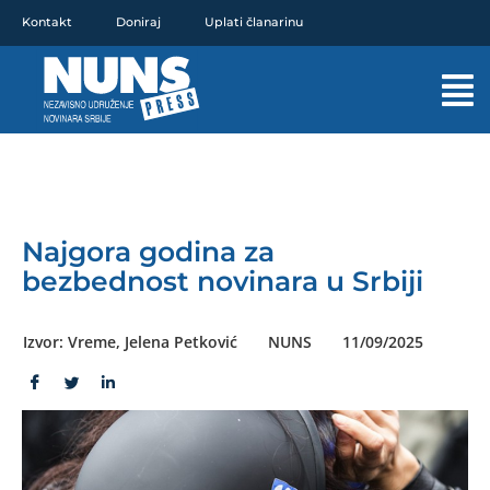
Pređi
Kontakt
Doniraj
Uplati članarinu
na
sadržaj
Mai
Men
Najgora godina za
bezbednost novinara u Srbiji
Izvor: Vreme, Jelena Petković
NUNS
11/09/2025