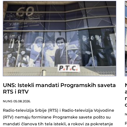
UNS: Istekli mandati Programskih saveta
RTS i RTV
NUNS
05.08.2026.
Radio-televizija Srbije (RTS) i Radio-televizija Vojvodine
(RTV) nemaju formirane Programske savete pošto su
P
mandati članova tih tela istekli, a rokovi za pokretanje