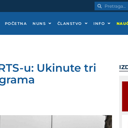
Pretraga
Pretraga
POČETNA
NUNS
ČLANSTVO
INFO
NAUČ
TS-u: Ukinute tri
IZ
ograma