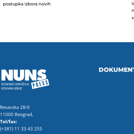
i
postupka izbora novih
n
DOKUMEN
Resavska 28/II
11000 Beograd,
Tel/fax:
(+381) 11 33 43 255