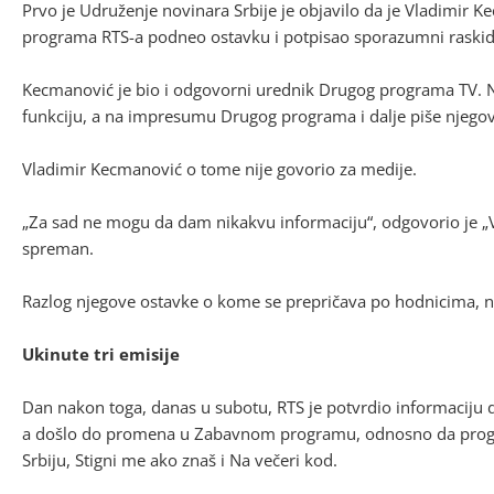
Prvo je Udruženje novinara Srbije je objavilo da je Vladimir
programa RTS-a podneo ostavku i potpisao sporazumni raski
Kecmanović je bio i odgovorni urednik Drugog programa TV. Ne 
funkciju, a na impresumu Drugog programa i dalje piše njego
Vladimir Kecmanović o tome nije govorio za medije.
„Za sad ne mogu da dam nikakvu informaciju“, odgovorio je „V
spreman.
Razlog njegove ostavke o kome se prepričava po hodnicima, n
Ukinute tri emisije
Dan nakon toga, danas u subotu, RTS je potvrdio informaciju
a došlo do promena u Zabavnom programu, odnosno da program
Srbiju, Stigni me ako znaš i Na večeri kod.