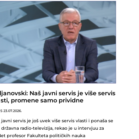
ljanovski: Naš javni servis je više servis
asti, promene samo prividne
NS
23.07.2026.
 javni servis je još uvek više servis vlasti i ponaša se
 državna radio-televizija, rekao je u intervjuu za
et profesor Fakulteta političkih nauka