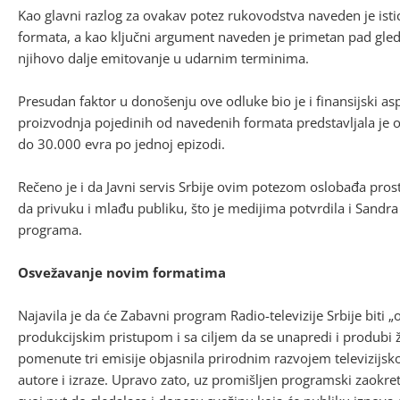
Kao glavni razlog za ovakav potez rukovodstva naveden je istic
formata, a kao ključni argument naveden je primetan pad gl
njihovo dalje emitovanje u udarnim terminima.
Presudan faktor u donošenju ove odluke bio je i finansijski asp
proizvodnja pojedinih od navedenih formata predstavljala je o
do 30.000 evra po jednoj epizodi.
Rečeno je i da Javni servis Srbije ovim potezom oslobađa prost
da privuku i mlađu publiku, što je medijima potvrdila i Sandr
programa.
Osvežavanje novim formatima
Najavila je da će Zabavni program Radio-televizije Srbije bit
produkcijskim pristupom i sa ciljem da se unapredi i produbi
pomenute tri emisije objasnila prirodnim razvojem televizijsk
autore i izraze. Upravo zato, uz promišljen programski zaokr