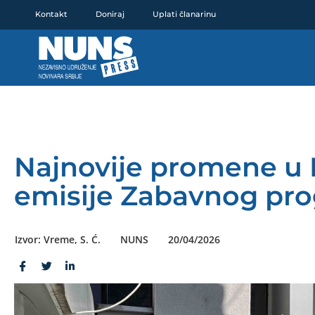
Pređi
Kontakt
Doniraj
Uplati članarinu
na
sadržaj
Najnovije promene u R
emisije Zabavnog pr
Izvor: Vreme, S. Ć.
NUNS
20/04/2026