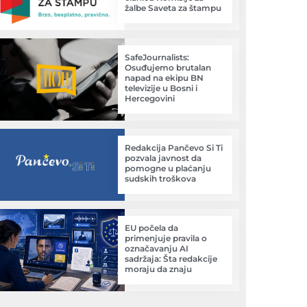
žalbe Saveta za štampu
SafeJournalists:
Osuđujemo brutalan
napad na ekipu BN
televizije u Bosni i
Hercegovini
Redakcija Pančevo Si Ti
pozvala javnost da
pomogne u plaćanju
sudskih troškova
EU počela da
primenjuje pravila o
označavanju AI
sadržaja: Šta redakcije
moraju da znaju