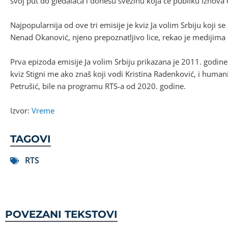
svoj put do gledalaca i donesu svežinu koja će publiku iznova 
Najpopularnija od ove tri emisije je kviz Ja volim Srbiju koji 
Nenad Okanović, njeno prepoznatljivo lice, rekao je medijima k
Prva epizoda emisije Ja volim Srbiju prikazana je 2011. godine
kviz Stigni me ako znaš koji vodi Kristina Radenković, i human
Petrušić, bile na programu RTS-a od 2020. godine.
Izvor:
Vreme
TAGOVI
RTS
POVEZANI TEKSTOVI