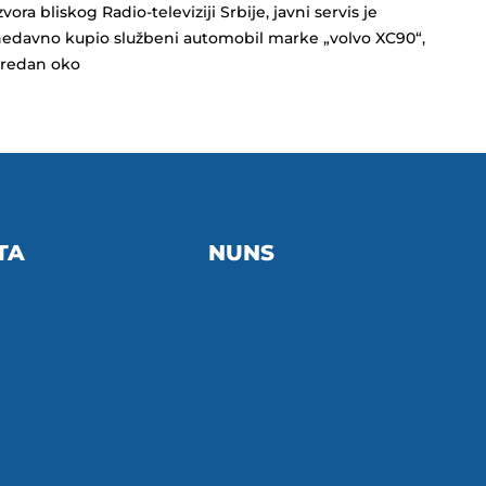
zvora bliskog Radio-televiziji Srbije, javni servis je
edavno kupio službeni automobil marke „volvo XC90“,
vredan oko
TA
NUNS