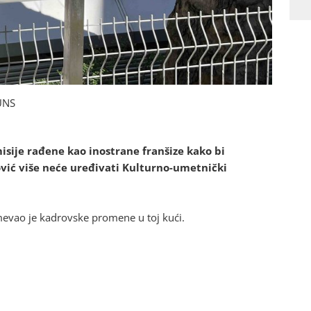
UNS
isije rađene kao inostrane franšize kako bi
vić više neće uređivati Kulturno-umetnički
evao je kadrovske promene u toj kući.