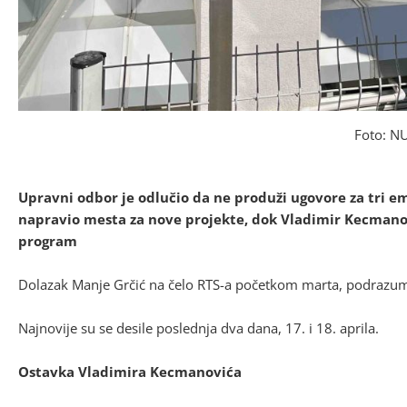
Foto: N
Upravni odbor je odlučio da ne produži ugovore za tri em
napravio mesta za nove projekte, dok Vladimir Kecmano
program
Dolazak Manje Grčić na čelo RTS-a početkom marta, podrazum
Najnovije su se desile poslednja dva dana, 17. i 18. aprila.
Ostavka Vladimira Kecmanovića