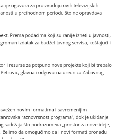
anje ugovora za proizvodnju ovih televizijskih
edanosti u prethodnom periodu što ne opravdava
ekt. Prema podacima koji su ranije izneti u javnosti,
groman izdatak za budžet Javnog servisa, koštajući i
or i resurse za potpuno nove projekte koji bi trebalo
a Petrović, glavna i odgovorna urednica Zabavnog
i „osvežen novim formatima i savremenijim
 žanrovska raznovrsnost programa“, dok je ukidanje
og sadržaja što podrazumeva „prostor za nove ideje,
et, želimo da omogućimo da i novi formati pronađu