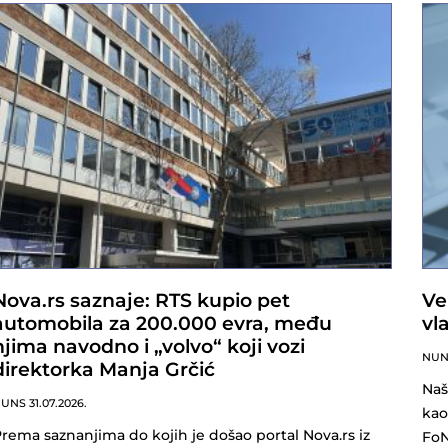
Nova.rs saznaje: RTS kupio pet
Ve
automobila za 200.000 evra, među
vl
njima navodno i „volvo“ koji vozi
NU
direktorka Manja Grčić
Naš
NUNS
31.07.2026.
kao
rema saznanjima do kojih je došao portal Nova.rs iz
FoN