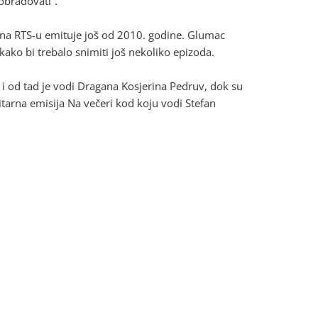
obradovati“.
se na RTS-u emituje još od 2010. godine. Glumac
ako bi trebalo snimiti još nekoliko epizoda.
 i od tad je vodi Dragana Kosjerina Pedruv, dok su
itarna emisija Na večeri kod koju vodi Stefan