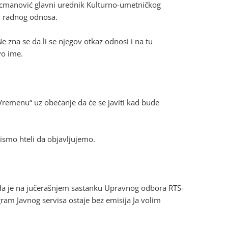
 Kecmanović glavni urednik Kulturno-umetničkog
d radnog odnosa.
zna se da li se njegov otkaz odnosi i na tu
vo ime.
remenu“ uz obećanje da će se javiti kad bude
ismo hteli da objavljujemo.
 da je na jučerašnjem sastanku Upravnog odbora RTS-
 Javnog servisa ostaje bez emisija Ja volim