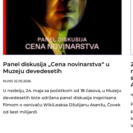
Panel diskusija „Cena novinarstva“ u
Muzeju devedesetih
NUNS
22.05.2026.
U nedelju, 24. maja sa početkom od 18 časova, u Muzeju
devedesetih biće održana panel diskusija inspirisana
P
filmom o osnivaču WikiLeaksa Džulijanu Asanžu, Čovek
p
od šest milijardi
k
V