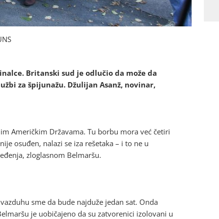
NUNS
inalce. Britanski sud je odlučio da može da
žbi za špijunažu. Džulijan Asanž, novinar,
enim Američkim Državama. Tu borbu mora već četiri
nije osuđen, nalazi se iza rešetaka – i to ne u
beđenja, zloglasnom Belmaršu.
Na vazduhu sme da bude najduže jedan sat. Onda
Belmaršu je uobičajeno da su zatvorenici izolovani u