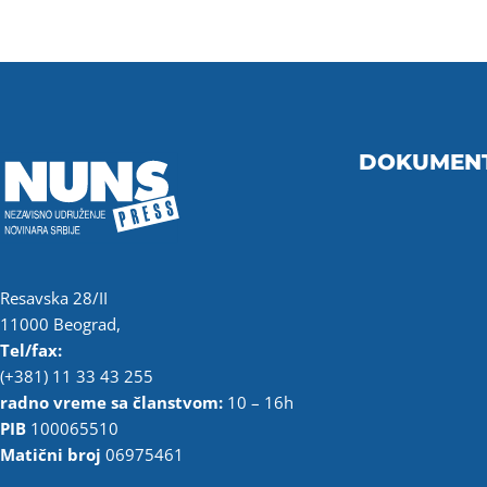
DOKUMEN
Resavska 28/II
11000 Beograd,
Tel/fax:
(+381) 11 33 43 255
radno vreme sa članstvom:
10 – 16h
PIB
100065510
Matični broj
06975461