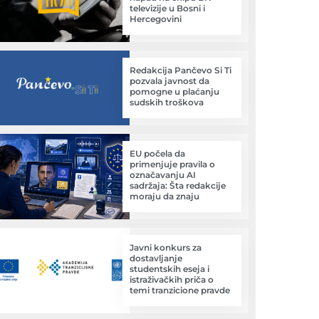
televizije u Bosni i
Hercegovini
Redakcija Pančevo Si Ti
pozvala javnost da
pomogne u plaćanju
sudskih troškova
EU počela da
primenjuje pravila o
označavanju AI
sadržaja: Šta redakcije
moraju da znaju
Javni konkurs za
dostavljanje
studentskih eseja i
istraživačkih priča o
temi tranzicione pravde