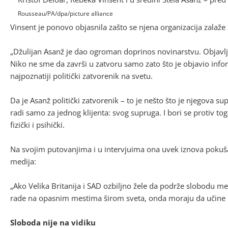
Rousseau/PA/dpa/picture alliance
Vinsent je ponovo objasnila zašto se njena organizacija zalaže
„Džulijan Asanž je dao ogroman doprinos novinarstvu. Objavlj
Niko ne sme da završi u zatvoru samo zato što je objavio info
najpoznatiji politički zatvorenik na svetu.
Da je Asanž politički zatvorenik – to je nešto što je njegova su
radi samo za jednog klijenta: svog supruga. I bori se protiv 
fizički i psihički.
Na svojim putovanjima i u intervjuima ona uvek iznova pokuša
medija:
„Ako Velika Britanija i SAD ozbiljno žele da podrže slobodu med
rade na opasnim mestima širom sveta, onda moraju da učine pr
Sloboda nije na vidiku