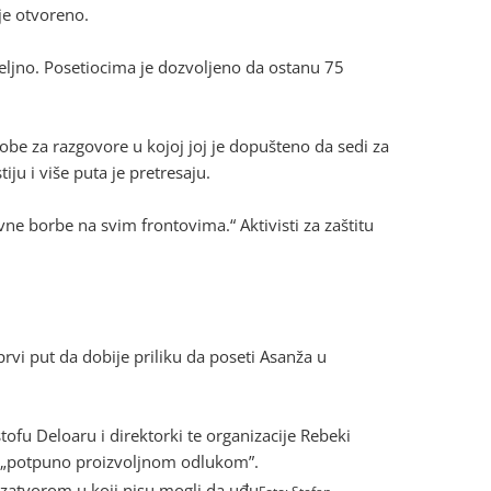
aje otvoreno.
eljno. Posetiocima je dozvoljeno da ostanu 75
obe za razgovore u kojoj joj je dopušteno da sedi za
ju i više puta je pretresaju.
vne borbe na svim frontovima.“ Aktivisti za zaštitu
prvi put da dobije priliku da poseti Asanža u
fu Deloaru i direktorki te organizacije Rebeki
u „potpuno proizvoljnom odlukom”.
d zatvorom u koji nisu mogli da uđu