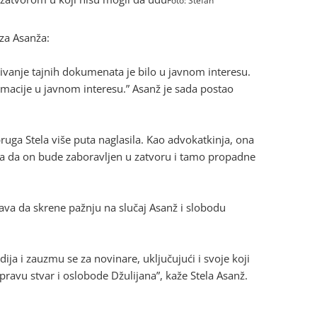
Foto: Stefan
 za Asanža:
ivanje tajnih dokumenata je bilo u javnom interesu.
rmacije u javnom interesu.” Asanž je sada postao
pruga Stela više puta naglasila. Kao advokatkinja, ona
toga da on bude zaboravljen u zatvoru i tamo propadne
va da skrene pažnju na slučaj Asanž i slobodu
ija i zauzmu se za novinare, uključujući i svoje koji
avu stvar i oslobode Džulijana”, kaže Stela Asanž.