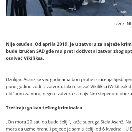
Izvor: 
Nije osuđen. Od aprila 2019. je u zatvoru za najteže krim
bude izručen SAD gde mu preti doživotni zatvor zbog optu
osnivač Vikiliksa.
Džulijan Asanž se već godinama bori protiv izručenja Sjedinj
pune godine vodi iz zatvora. Iako osnivač Vikiliksa (WikiLeaks) 
običnom zatvoru, nego u zatvoru sa najvišim stepenom obez
Tretiraju ga kao teškog kriminalca
„On mora 20 sati da bude ćeliji”, kaže supruga Stela Asanž. 
mora da uzme hranu i pojede je sam u ćeliji od 6 kvadrta. „U 