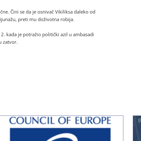
e. Čini se da je osnivač Vikiliksa daleko od
ijunažu, preti mu doživotna robija.
2. kada je potražio politički azil u ambasadi
 zatvor.