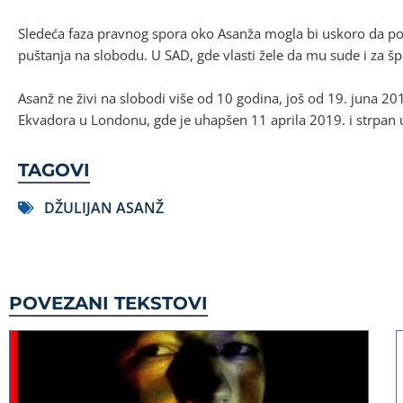
Sledeća faza pravnog spora oko Asanža mogla bi uskoro da počn
puštanja na slobodu. U SAD, gde vlasti žele da mu sude i za šp
Asanž ne živi na slobodi više od 10 godina, još od 19. juna 201
Ekvadora u Londonu, gde je uhapšen 11 aprila 2019. i strpan u
TAGOVI
DŽULIJAN ASANŽ
POVEZANI TEKSTOVI