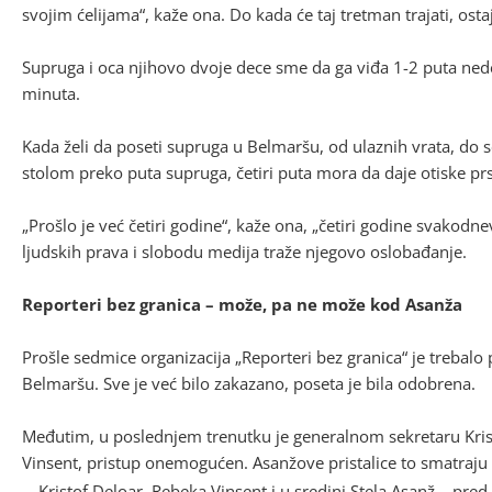
svojim ćelijama“, kaže ona. Do kada će taj tretman trajati, ost
Supruga i oca njihovo dvoje dece sme da ga viđa 1-2 puta ned
minuta.
Kada želi da poseti supruga u Belmaršu, od ulaznih vrata, do s
stolom preko puta supruga, četiri puta mora da daje otiske prsti
„Prošlo je već četiri godine“, kaže ona, „četiri godine svakodne
ljudskih prava i slobodu medija traže njegovo oslobađanje.
Reporteri bez granica – može, pa ne može kod Asanža
Prošle sedmice organizacija „Reporteri bez granica“ je trebalo 
Belmaršu. Sve je već bilo zakazano, poseta je bila odobrena.
Međutim, u poslednjem trenutku je generalnom sekretaru Kristo
Vinsent, pristup onemogućen. Asanžove pristalice to smatraj
Kristof Deloar, Rebeka Vinsent i u sredini Stela Asanž – pre