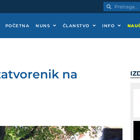
Pretraga
Pretraga
POČETNA
NUNS
ČLANSTVO
INFO
NAUČ
 zatvorenik na
IZ