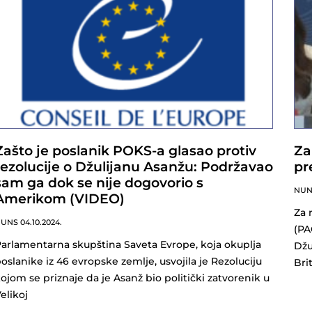
Zašto je poslanik POKS-a glasao protiv
Za
rezolucije o Džulijanu Asanžu: Podržavao
pr
sam ga dok se nije dogovorio s
NU
Amerikom (VIDEO)
Za 
NUNS
04.10.2024.
(PA
arlamentarna skupština Saveta Evrope, koja okuplja
Džu
oslanike iz 46 evropske zemlje, usvojila je Rezoluciju
Brit
ojom se priznaje da je Asanž bio politički zatvorenik u
elikoj