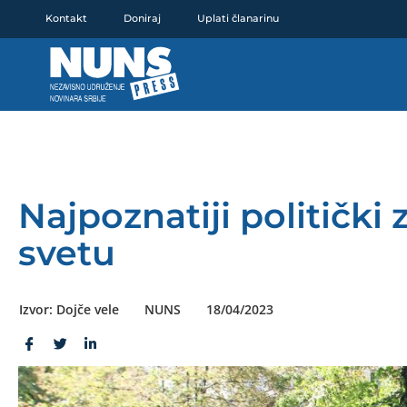
Pređi
Kontakt
Doniraj
Uplati članarinu
na
sadržaj
Najpoznatiji politički
svetu
Izvor: Dojče vele
NUNS
18/04/2023