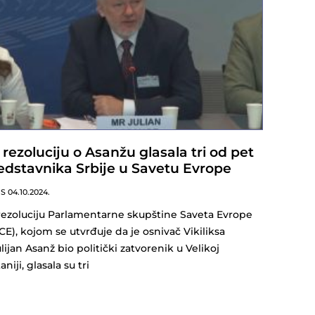
 rezoluciju o Asanžu glasala tri od pet
edstavnika Srbije u Savetu Evrope
NS
04.10.2024.
rezoluciju Parlamentarne skupštine Saveta Evrope
CE), kojom se utvrđuje da je osnivač Vikiliksa
lijan Asanž bio politički zatvorenik u Velikoj
aniji, glasala su tri