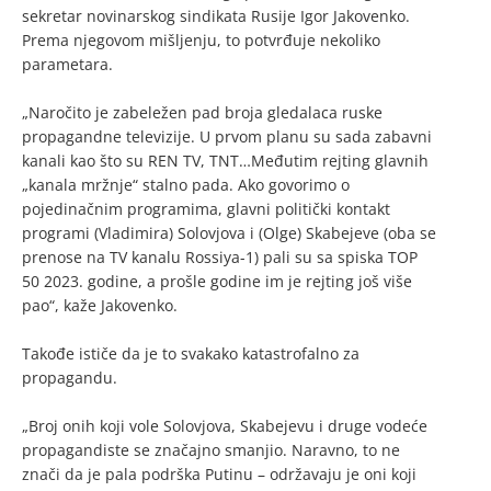
sekretar novinarskog sindikata Rusije Igor Jakovenko.
Prema njegovom mišljenju, to potvrđuje nekoliko
parametara.
„Naročito je zabeležen pad broja gledalaca ruske
propagandne televizije. U prvom planu su sada zabavni
kanali kao što su REN TV, TNT…Međutim rejting glavnih
„kanala mržnje“ stalno pada. Ako govorimo o
pojedinačnim programima, glavni politički kontakt
programi (Vladimira) Solovjova i (Olge) Skabejeve (oba se
prenose na TV kanalu Rossiya-1) pali su sa spiska TOP
50 2023. godine, a prošle godine im je rejting još više
pao“, kaže Jakovenko.
Takođe ističe da je to svakako katastrofalno za
propagandu.
„Broj onih koji vole Solovjova, Skabejevu i druge vodeće
propagandiste se značajno smanjio. Naravno, to ne
znači da je pala podrška Putinu – održavaju je oni koji