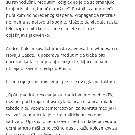
su ravnodušni. Međutim, očigledno je da se smanjuje
broj pristalica „ludačke mržnje“. Postoji i zamor među
publikom do određenog stepena. Propaganda retorika
ne menja se gotovo tri godine. Možete da gledate rusku
televiziju u bilo koje vreme i čućete iste fraze“,
objašnjava Jakovenko.
Andrej Kolesnikov, kolumnista za vebsajt newtimes.ru i
Novaju Gazetu, upozorava međutim da treba biti
oprezan kada su u pitanju mogući zaključci o padu
uticaja državnih medija u Rusiji.
Prema njegovom mišljenju, postoje dva glavna faktora.
„Opšti pad interesovanja za tradicionalne medije (TV,
novine, pad broja njihovih gledalaca i čitalaca, mladi
takođe nisu veoma zainteresovani za tu vrstu medija) i
sve veći zamor kada je reč o političkom i vojnom
sadržaju. Uprkos tome, državni mediji i dalje određuju
dominantno mišljenje većine Rusa“, kaže Kolesnikov za
Ruski servis Glasa Amerike.