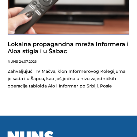
Lokalna propagandna mreža Informera i
Aloa stigla i u Šabac
NUNS
24.07.2026.
Zahvaljujući TV Mačva, klon Informerovog Kolegijuma
je sada i u Šapcu, kao još jedna u nizu zajedničkih
operacija tabloida Alo i Informer po Srbiji. Posle