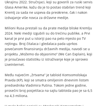
Ukrajinu 2022. Stručnjaci, koji su govorili za ruski servis
Glasa Amerike, kažu da je to postao stabilan trend koji
Kremlj za sada ne uspeva da preokrene, čak i nakon
izdvajanje više novca za državne medije.
Milioni Rusa prestali su da prate medije bliske Kremlju
2024. Neki mediji izgubili su do trećinu publike, a Prvi
kanal je prvi put u istoriji pao na peto mjesto po TV
rejtingu. Broj čitalaca i gledalaca pada uprkos
povećanom finansiranju državnih medija, navodi se u
projektu „Možemo da objasnimo“ (We Can Explain), koji
je proučavao statistiku iz istraživanje koje je sproveo
LiveInternet.
Među najvećim „žrtvama“ je tabloid Komsomolskaja
Pravda (KP), koji se smatra omiljenim dnevnim listom
predsednika Vladimira Putina. Tokom jedne godine,
prosečni broj posjetilaca na sajtu tabloida pao je sa 6,5
na 4,3 miliona.