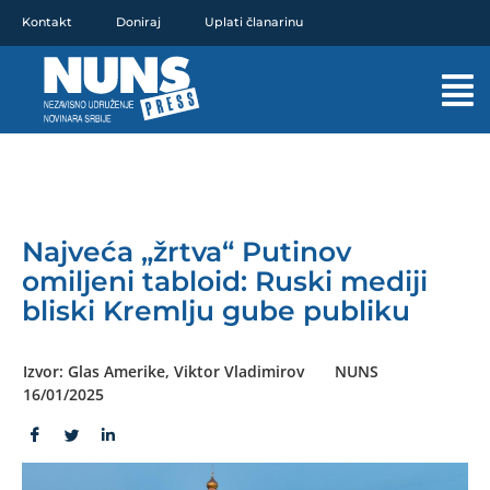
Pređi
Kontakt
Doniraj
Uplati članarinu
na
sadržaj
Mai
Men
Najveća „žrtva“ Putinov
omiljeni tabloid: Ruski mediji
bliski Kremlju gube publiku
Izvor: Glas Amerike, Viktor Vladimirov
NUNS
16/01/2025