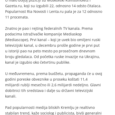
U malo boljoj poziciji su Moskovski Komsomolets i
Gazeta.ru, koji su izgubili 22, odnosno 14 odsto čitalaca.
Popularnost Ria Novosti i Lenta.ru pala je za 12 odnosno
11 procenata.
Znatno je pao i rejting federalnih TV kanala. Prema
podacima istraživačke kompanije Mediaskop
(Mediascope), Prvi kanal – koji je uvek bio omiljeni ruski
televizijski kanal, u decembru prošle godine je prvi put
u istoriji pao na peto mesto po prosečnom dnevnom
broju gledalaca. Od početka ruske invazije na Ukrajinu,
kanal je izgubio oko četvrtinu publike.
U međuvremenu, prema budžetu, propaganda će u ovoj
godini poreske obveznike u proseku koštati 11,4
milijardi rublji mesečno ili 2,6 milijardi nedeljno. Glavni
dobitnici tih sredstava i dalje su državni televizijski
kanali.
Pad popularnosti medija bliskih Kremlju je realtivno
stabilan trend, kaže sociolog i publicista, bivši generalni