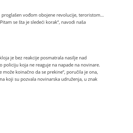
va proglašen vođom obojene revolucije, teroristom…
. Pitam se šta je sledeći korak“, navodi naša
kloja je bez reakcije posmatrala nasilje nad
o policiju koja ne reaguje na napade na novinare.
e može koinačno da se prekine“, poručila je ona,
 na koji su pozvala novinarska udruženja, u znak