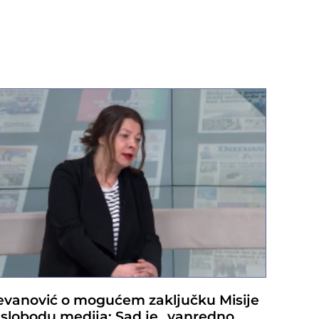
evanović o mogućem zaključku Misije
 slobodu medija: Sad je „vanredno