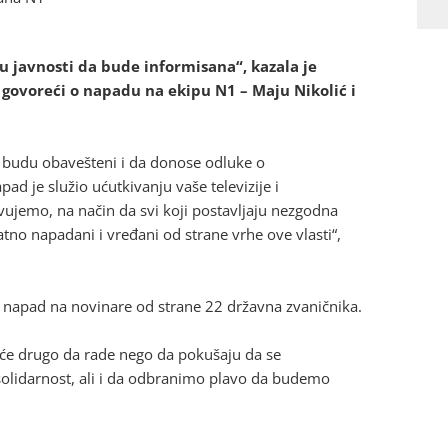
ju javnosti da bude informisana“, kazala je
 govoreći o napadu na ekipu N1 – Maju Nikolić i
 budu obavešteni i da donose odluke o
d je služio ućutkivanju vaše televizije i
ujemo, na način da svi koji postavljaju nezgodna
atno napadani i vređani od strane vrhe ove vlasti“,
1 napad na novinare od strane 22 državna zvaničnika.
ta će drugo da rade nego da pokušaju da se
lidarnost, ali i da odbranimo plavo da budemo