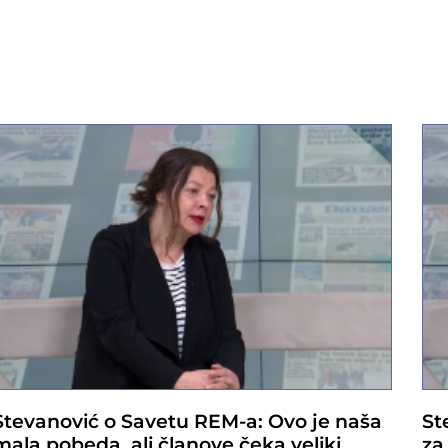
Stevanović o Savetu REM-a: Ovo je naša
St
mala pobeda, ali članove čeka veliki
za