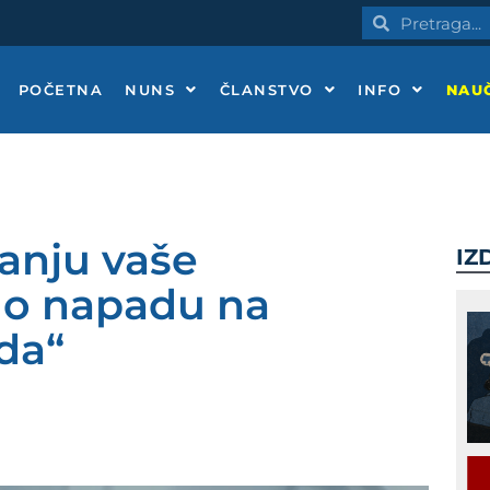
Pretraga
Pretraga
POČETNA
NUNS
ČLANSTVO
INFO
NAUČ
anju vaše
IZ
ć o napadu na
da“