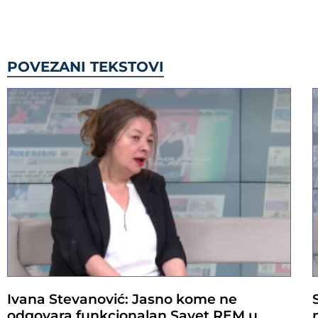
POVEZANI TEKSTOVI
Ivana Stevanović: Jasno kome ne
odgovara funkcionalan Savet REM u