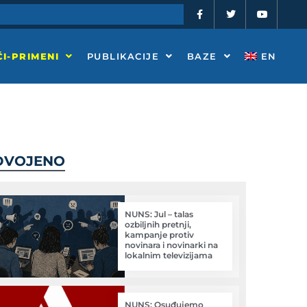
F
T
Y
a
w
o
c
i
u
e
t
t
b
t
u
o
e
b
I-PRIMENI
PUBLIKACIJE
BAZE
EN
o
r
e
k
-
f
DVOJENO
NUNS: Jul – talas
ozbiljnih pretnji,
kampanje protiv
novinara i novinarki na
lokalnim televizijama
NUNS: Osuđujemo