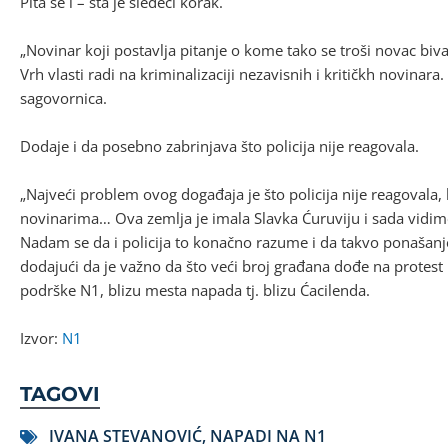
Pita se i – šta je sledeći korak.
„Novinar koji postavlja pitanje o kome tako se troši novac bi
Vrh vlasti radi na kriminalizaciji nezavisnih i kritičkh novinara
sagovornica.
Dodaje i da posebno zabrinjava što policija nije reagovala.
„Najveći problem ovog događaja je što policija nije reagovala, 
novinarima… Ova zemlja je imala Slavka Ćuruviju i sada vidim
Nadam se da i policija to konačno razume i da takvo ponašanj
dodajući da je važno da što veći broj građana dođe na protest
podrške N1, blizu mesta napada tj. blizu Ćacilenda.
Izvor:
N1
TAGOVI
IVANA STEVANOVIĆ
,
NAPADI NA N1