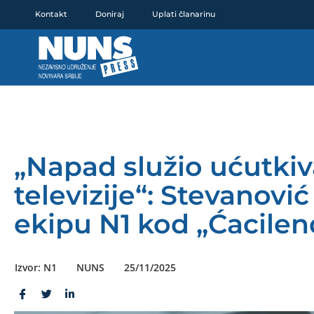
Pređi
Kontakt
Doniraj
Uplati članarinu
na
sadržaj
„Napad služio ućutkiv
televizije“: Stevanovi
ekipu N1 kod „Ćacilen
Izvor: N1
NUNS
25/11/2025