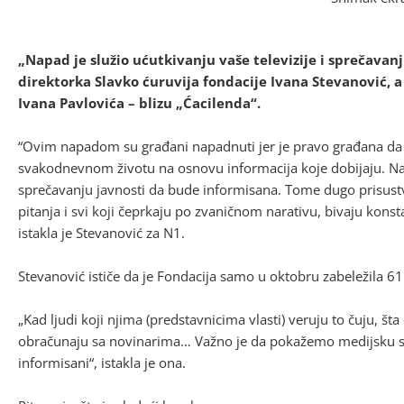
„Napad je služio ućutkivanju vaše televizije i sprečavan
direktorka Slavko ćuruvija fondacije Ivana Stevanović, a
Ivana Pavlovića – blizu „Ćacilenda“.
“Ovim napadom su građani napadnuti jer je pravo građana da
svakodnevnom životu na osnovu informacija koje dobijaju. Napa
sprečavanju javnosti da bude informisana. Tome dugo prisustv
pitanja i svi koji čeprkaju po zvaničnom narativu, bivaju konst
istakla je Stevanović za N1.
Stevanović ističe da je Fondacija samo u oktobru zabeležila 6
„Kad ljudi koji njima (predstavnicima vlasti) veruju to čuju, š
obračunaju sa novinarima… Važno je da pokažemo medijsku so
informisani“, istakla je ona.