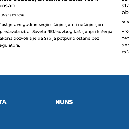
posao
sta
ob
NUNS
15.07.2026.
NU
last je dve godine svojim činjenjem i nečinjenjem
Pro
prečavala izbor Saveta REM-a: zbog kašnjenja i kršenja
bez
akona dozvolila je da Srbija potpuno ostane bez
slo
egulatora,
za 
TA
NUNS