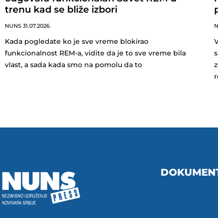
trenu kad se bliže izbori
NUNS
31.07.2026.
Kada pogledate ko je sve vreme blokirao
V
funkcionalnost REM-a, vidite da je to sve vreme bila
s
vlast, a sada kada smo na pomolu da to
z
r
DOKUMEN