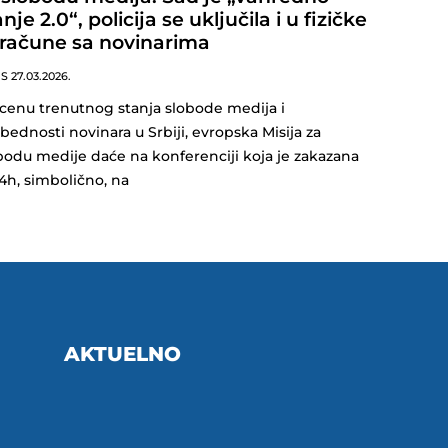
nje 2.0“, policija se uključila i u fizičke
račune sa novinarima
NS
27.03.2026.
cenu trenutnog stanja slobode medija i
bednosti novinara u Srbiji, evropska Misija za
bodu medije daće na konferenciji koja je zakazana
14h, simbolično, na
AKTUELNO