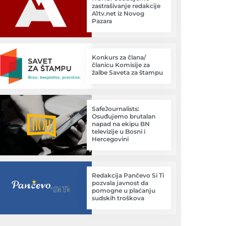
zastrašivanje redakcije
A1tv.net iz Novog
Pazara
Konkurs za člana/
članicu Komisije za
žalbe Saveta za štampu
SafeJournalists:
Osuđujemo brutalan
napad na ekipu BN
televizije u Bosni i
Hercegovini
Redakcija Pančevo Si Ti
pozvala javnost da
pomogne u plaćanju
sudskih troškova