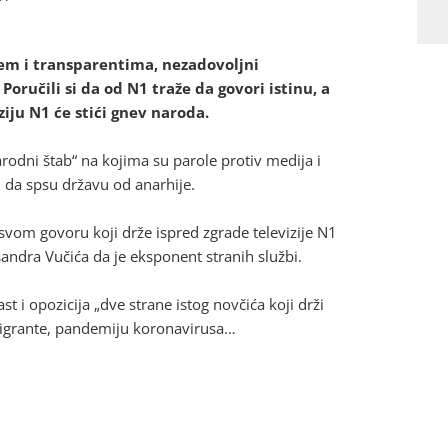
jem i transparentima, nezadovoljni
Poručili si da od N1 traže da govori istinu, a
ziju N1 će stići gnev naroda.
odni štab“ na kojima su parole protiv medija i
lj da spsu državu od anarhije.
 svom govoru koji drže ispred zgrade televizije N1
andra Vučića da je eksponent stranih službi.
ast i opozicija „dve strane istog novčića koji drži
igrante, pandemiju koronavirusa…