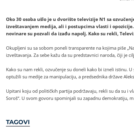
Oko 30 osoba ušlo je u dvorište televizije N1 sa ozvučen
izveštavanjem medija, ali i postupcima vlasti i opozicije. 
novinare su pozvali da izađu napolj. Kako su rekli, Televi
Okupljeni su sa sobom poneli transparente na kojima piše „Nar
izveštavanja. Za sebe kažu da su predstavnici naroda, čiji je ci
Kako su nam rekli, ozvučenje su doneli kako bi izneli istinu. U
optužili su medije za manipulaciju, a predsednika države Aleks
Upitani koju od političkih partija podržavaju, rekli su da su i vl
Soroš“. U svom govoru spominjali su zapadnu demokratiju, m
TAGOVI