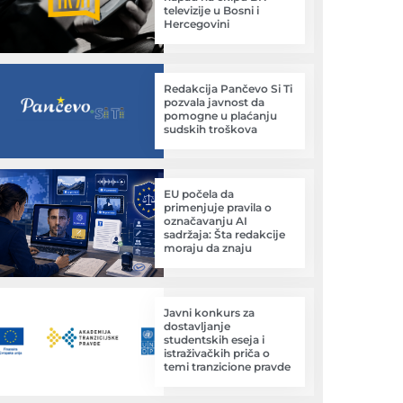
televizije u Bosni i
Hercegovini
Redakcija Pančevo Si Ti
pozvala javnost da
pomogne u plaćanju
sudskih troškova
EU počela da
primenjuje pravila o
označavanju AI
sadržaja: Šta redakcije
moraju da znaju
Javni konkurs za
dostavljanje
studentskih eseja i
istraživačkih priča o
temi tranzicione pravde