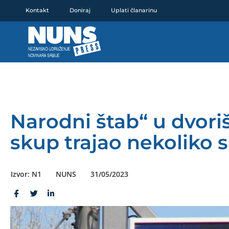
Pređi
Kontakt
Doniraj
Uplati članarinu
na
sadržaj
Narodni štab“ u dvoriš
skup trajao nekoliko s
Izvor: N1
NUNS
31/05/2023