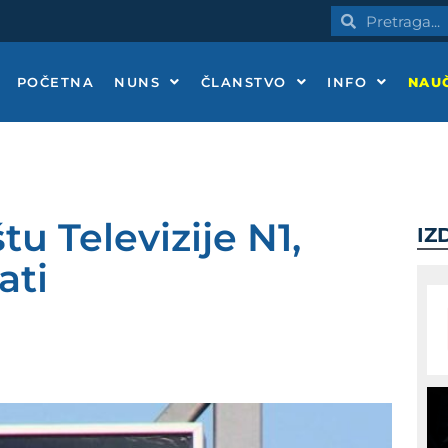
Pretraga
Pretraga
POČETNA
NUNS
ČLANSTVO
INFO
NAUČ
tu Televizije N1,
IZ
ati