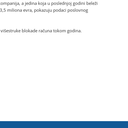
kompanija, a jedina koja u poslednjoj godini beleži
o 3,5 miliona evra, pokazuju podaci poslovnog
e višestruke blokade računa tokom godina.