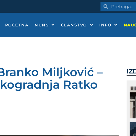
Pretraga
Pretraga
POČETNA
NUNS
ČLANSTVO
INFO
NAUČ
Branko Miljković –
IZ
skogradnja Ratko