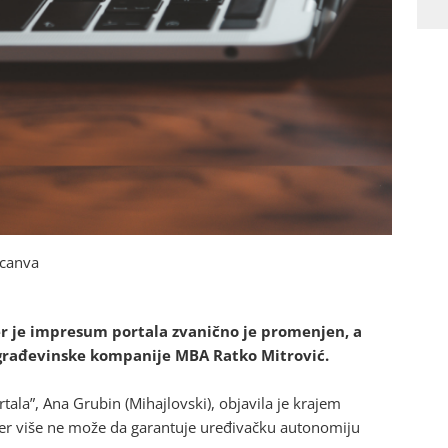
: canva
jer je impresum portala zvanično je promenjen, a
k građevinske kompanije MBA Ratko Mitrović.
ala”, Ana Grubin (Mihajlovski), objavila je krajem
 jer više ne može da garantuje uređivačku autonomiju