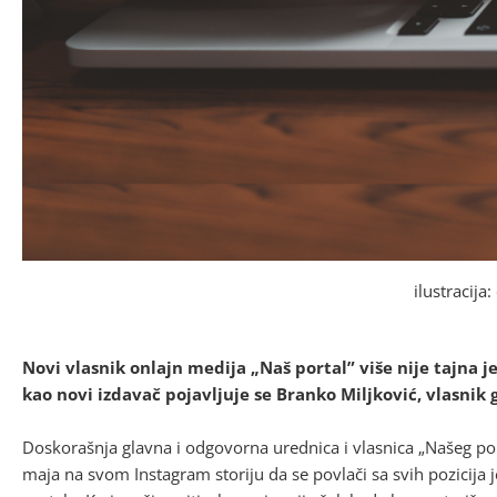
ilustracija
Novi vlasnik onlajn medija „Naš portal” više nije tajna 
kao novi izdavač pojavljuje se Branko Miljković, vlasni
Doskorašnja glavna i odgovorna urednica i vlasnica „Našeg port
maja na svom Instagram storiju da se povlači sa svih pozicija