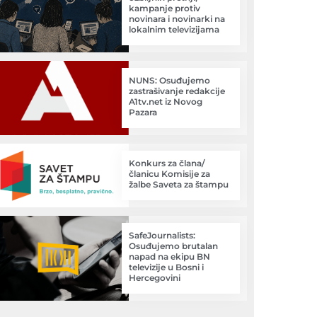
kampanje protiv
novinara i novinarki na
lokalnim televizijama
NUNS: Osuđujemo
zastrašivanje redakcije
A1tv.net iz Novog
Pazara
Konkurs za člana/
članicu Komisije za
žalbe Saveta za štampu
SafeJournalists:
Osuđujemo brutalan
napad na ekipu BN
televizije u Bosni i
Hercegovini