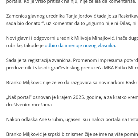
portala. Ko je vršio pritisak na nju, nije želela da komentariše.
Zamenica glavnog urednika Tanja Jordović tada je za Raskrika
sada bio donator”, uz komentar da to „sigurno nije ni Đilas, ni Vu
Novi glavni i odgovorni urednik Milivoje Mihajlović, inače dugo
rubrike, takođe je
odbio da imenuje novog vlasnika
.
Sada je ta registracija zvanična. Promenom impresuma potvrđe
preduzetnik i vlasnik građevinskog preduzeća MBA Ratko Mitro
Branko Miljković nije želeo da razgovara sa novinarkom Raskr
„Naš portal” osnovan je krajem 2025. godine, a za kratko vre
društvenim mrežama.
Nakon odlaska Ane Grubin, ugašeni su i nalozi portala na Insta
Branko Miljković je srpski biznismen čije se ime najviše pomi