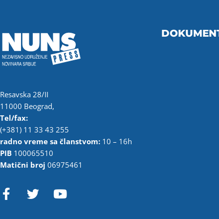
DOKUMEN
Resavska 28/II
11000 Beograd,
Tel/fax:
(+381) 11 33 43 255
radno vreme sa članstvom:
10 – 16h
PIB
100065510
Matični broj
06975461
F
T
Y
a
w
o
c
i
u