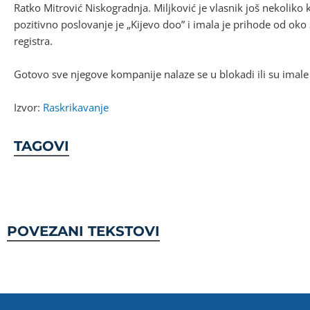
Ratko Mitrović Niskogradnja. Miljković je vlasnik još nekoliko 
pozitivno poslovanje je „Kijevo doo” i imala je prihode od ok
registra.
Gotovo sve njegove kompanije nalaze se u blokadi ili su imal
Izvor:
Raskrikavanje
TAGOVI
POVEZANI TEKSTOVI