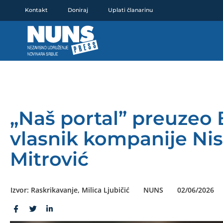
Pređi
Kontakt
Doniraj
Uplati članarinu
na
sadržaj
„Naš portal” preuzeo 
vlasnik kompanije Ni
Mitrović
Izvor: Raskrikavanje, Milica Ljubičić
NUNS
02/06/2026