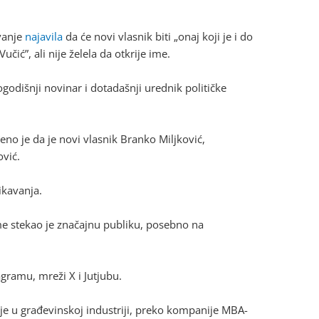
vanje
najavila
da će novi vlasnik biti „onaj koji je i do
čić”, ali nije želela da otkrije ime.
godišnji novinar i dotadašnji urednik političke
no je da je novi vlasnik Branko Miljković,
vić.
ikavanja.
me stekao je značajnu publiku, posebno na
gramu, mreži X i Jutjubu.
nje u građevinskoj industriji, preko kompanije MBA-