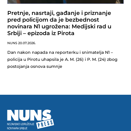
Pretnje, nasrtaji, gađanje i priznanje
pred policijom da je bezbednost
novinara N1 ugrožena: Medijski rad u
Srbiji – epizoda iz Pirota
NUNS
20.07.2026.
Dan nakon napada na reporterku i snimatelja N1 –
policija u Pirotu uhapsila je A. M. (26) i P. M. (24) zbog
postojanja osnova sumnje