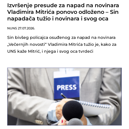
Izvršenje presude za napad na novinara
Vladimira Mitrića ponovo odloženo – Sin
napadača tužio i novinara i svog oca
NUNS
27.07.2026.
Sin bivšeg policajca osuđenog za napad na novinara
„Večernjih novosti“ Vladimira Mitrića tužio je, kako za
UNS kaže Mitrić, i njega i svog oca tvrdeći