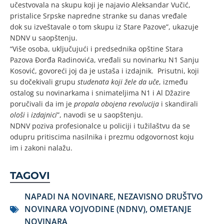
učestvovala na skupu koji je najavio Aleksandar Vučić,
pristalice Srpske napredne stranke su danas vređale
dok su izveštavale o tom skupu iz Stare Pazove”, ukazuje
NDNV u saopštenju.
“Više osoba, uključujući i predsednika opštine Stara
Pazova Đorđa Radinovića, vređali su novinarku N1 Sanju
Kosović, govoreći joj da je ustaša i izdajnik. Prisutni, koji
su dočekivali grupu
studenata koji žele da uče
, između
ostalog su novinarkama i snimateljima N1 i Al Džazire
poručivali da im je
propala obojena revolucija
i skandirali
ološi
i
izdajnici
”, navodi se u saopštenju.
NDNV poziva profesionalce u policiji i tužilaštvu da se
odupru pritiscima nasilnika i prezmu odgovornost koju
im i zakoni nalažu.
TAGOVI
NAPADI NA NOVINARE
,
NEZAVISNO DRUŠTVO
NOVINARA VOJVODINE (NDNV)
,
OMETANJE
NOVINARA