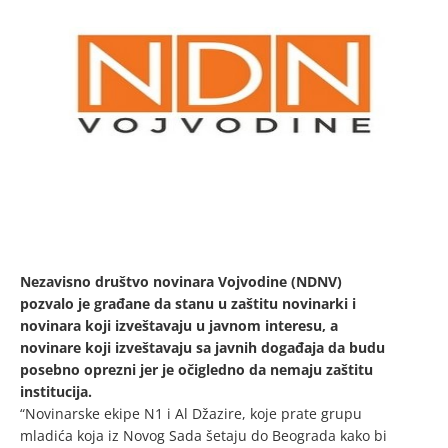
Nezavisno društvo novinara Vojvodine (NDNV)
pozvalo je građane da stanu u zaštitu novinarki i
novinara koji izveštavaju u javnom interesu, a
novinare koji izveštavaju sa javnih događaja da budu
posebno oprezni jer je očigledno da nemaju zaštitu
institucija.
“Novinarske ekipe N1 i Al Džazire, koje prate grupu
mladića koja iz Novog Sada šetaju do Beograda kako bi