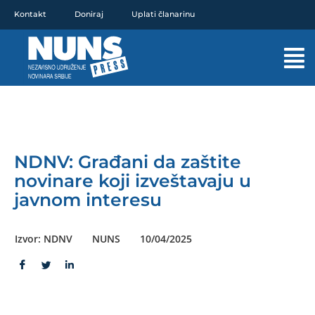
Pređi
Kontakt
Doniraj
Uplati članarinu
na
sadržaj
Mai
Men
NDNV: Građani da zaštite
novinare koji izveštavaju u
javnom interesu
Izvor: NDNV
NUNS
10/04/2025