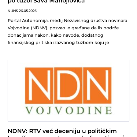
po tužbi Sava Manojlovića
NUNS
26.05.2026.
Portal Autonomija, medij Nezavisnog društva novinara
Vojvodine (NDNV), pozvao je građane da ih podrže
donacijama nakon, kako navode, dodatnog
finansijskog pritiska izazvanog tužbom koju je
NDNV: RTV već deceniju u političkim