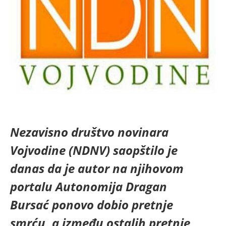
Nezavisno društvo novinara
Vojvodine (NDNV) saopštilo je
danas da je autor na njihovom
portalu Autonomija Dragan
Bursać ponovo dobio pretnje
smrću, a između ostalih pretnje