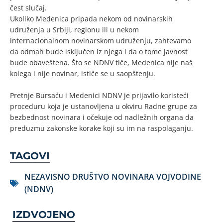
čest slučaj.
Ukoliko Medenica pripada nekom od novinarskih
udruženja u Srbiji, regionu ili u nekom
internacionalnom novinarskom udruženju, zahtevamo
da odmah bude isključen iz njega i da o tome javnost
bude obaveštena. Što se NDNV tiče, Medenica nije naš
kolega i nije novinar, ističe se u saopštenju.
Pretnje Bursaću i Medenici NDNV je prijavilo koristeći
proceduru koja je ustanovljena u okviru Radne grupe za
bezbednost novinara i očekuje od nadležnih organa da
preduzmu zakonske korake koji su im na raspolaganju.
TAGOVI
NEZAVISNO DRUŠTVO NOVINARA VOJVODINE
(NDNV)
IZDVOJENO