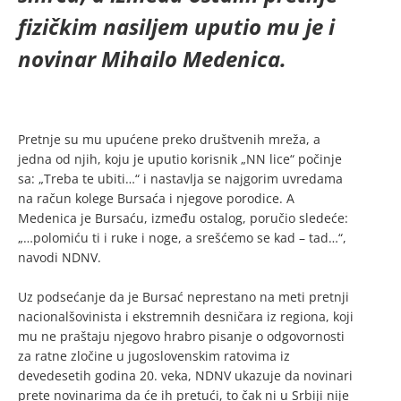
fizičkim nasiljem uputio mu je i
novinar Mihailo Medenica.
Pretnje su mu upućene preko društvenih mreža, a
jedna od njih, koju je uputio korisnik „NN lice“ počinje
sa: „Treba te ubiti…“ i nastavlja se najgorim uvredama
na račun kolege Bursaća i njegove porodice. A
Medenica je Bursaću, između ostalog, poručio sledeće:
„…polomiću ti i ruke i noge, a srešćemo se kad – tad…“,
navodi NDNV.
Uz podsećanje da je Bursać neprestano na meti pretnji
nacionalšovinista i ekstremnih desničara iz regiona, koji
mu ne praštaju njegovo hrabro pisanje o odgovornosti
za ratne zločine u jugoslovenskim ratovima iz
devedesetih godina 20. veka, NDNV ukazuje da novinari
prete novinarima da će ih pretući, to čak ni u Srbiji nije