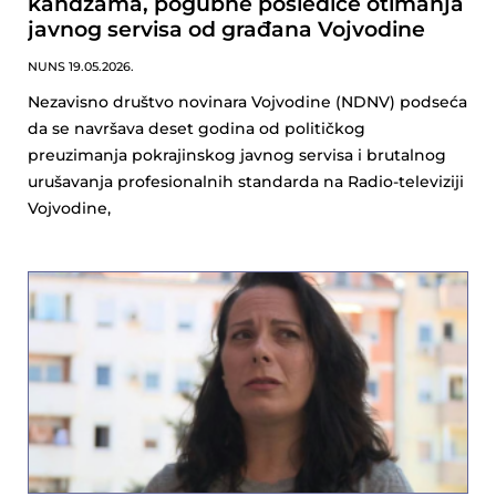
kandžama, pogubne posledice otimanja
javnog servisa od građana Vojvodine
NUNS
19.05.2026.
Nezavisno društvo novinara Vojvodine (NDNV) podseća
da se navršava deset godina od političkog
preuzimanja pokrajinskog javnog servisa i brutalnog
urušavanja profesionalnih standarda na Radio-televiziji
Vojvodine,