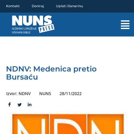
Pređi
Kontakt
Doniraj
Uplati članarinu
na
sadržaj
Mai
Men
NDNV: Medenica pretio
Bursaću
Izvor: NDNV
NUNS
28/11/2022